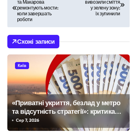
та Макарова
вивозили сміття
а
ремонтують мости:
у зелену зону:
коли завершать
їх зупинили
в
роботи
і
Схожі записи
г
а
Київ
ц
і
я
«Приватні укриття, безлад у метро
з
та відсутність стратегії»: критика
а
політики безпеки Києва
Сер 7, 2026
п