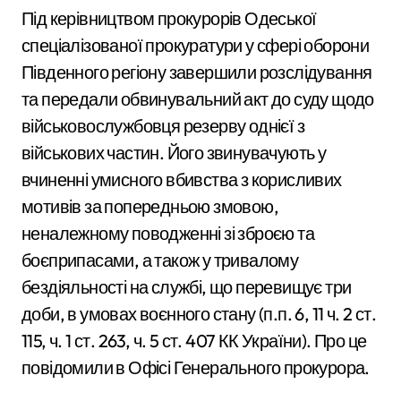
Під керівництвом прокурорів Одеської
спеціалізованої прокуратури у сфері оборони
Південного регіону завершили розслідування
та передали обвинувальний акт до суду щодо
військовослужбовця резерву однієї з
військових частин. Його звинувачують у
вчиненні умисного вбивства з корисливих
мотивів за попередньою змовою,
неналежному поводженні зі зброєю та
боєприпасами, а також у тривалому
бездіяльності на службі, що перевищує три
доби, в умовах воєнного стану (п.п. 6, 11 ч. 2 ст.
115, ч. 1 ст. 263, ч. 5 ст. 407 КК України). Про це
повідомили в Офісі Генерального прокурора.