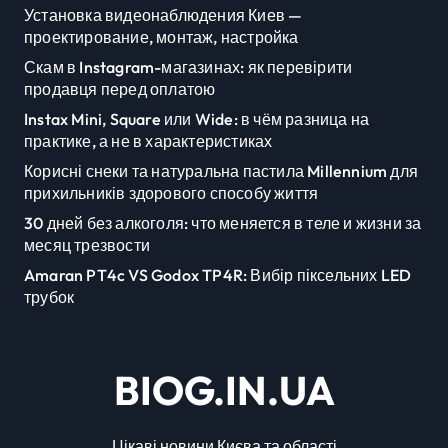
Установка видеонаблюдения Киев —
проектирование, монтаж, настройка
Скам в Instagram-магазинах: як перевірити
продавця перед оплатою
Instax Mini, Square или Wide: в чём разница на
практике, а не в характеристиках
Корисні снеки та натуральна пастила Millennium для
прихильників здорового способу життя
30 дней без алкоголя: что меняется в теле и жизни за
месяц трезвости
Amaran PT4c VS Godox TP4R: Вибір піксельних LED
трубок
BIOG.IN.UA
Цікаві новини Києва та області