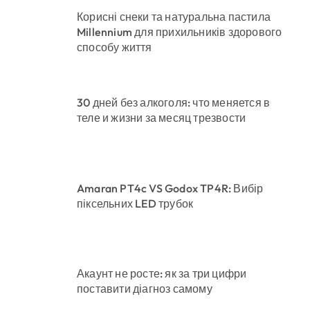
Корисні снеки та натуральна пастила
Millennium для прихильників здорового
способу життя
30 дней без алкоголя: что меняется в
теле и жизни за месяц трезвости
Amaran PT4c VS Godox TP4R: Вибір
піксельних LED трубок
Акаунт не росте: як за три цифри
поставити діагноз самому