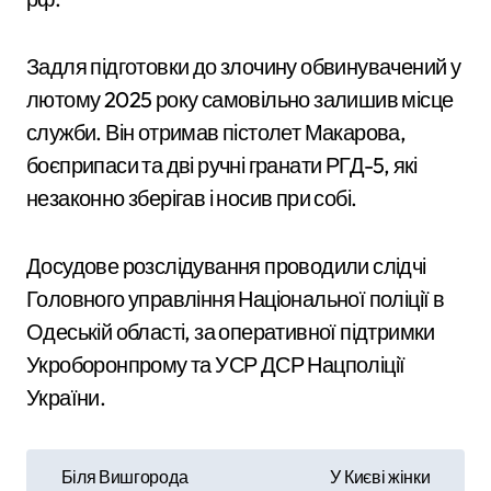
Задля підготовки до злочину обвинувачений у
лютому 2025 року самовільно залишив місце
служби. Він отримав пістолет Макарова,
боєприпаси та дві ручні гранати РГД-5, які
незаконно зберігав і носив при собі.
Досудове розслідування проводили слідчі
Головного управління Національної поліції в
Одеській області, за оперативної підтримки
Укроборонпрому та УСР ДСР Нацполіції
України.
Н
Біля Вишгорода
У Києві жінки