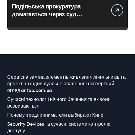
Подільська прокуратура
домагається через суд
анулювання прав власності
на фіктивну будівлю в центрі
Києва
Сервісна заміна елементів живлення лічильників та
проект на індивідуальне опалення: експертний
огляд antap.com.ua
Сучасні технології нічного бачення та як вони
розвиваються
Почему предприниматели выбирают Кипр
Security Devices та сучасні системи контролю
доступу