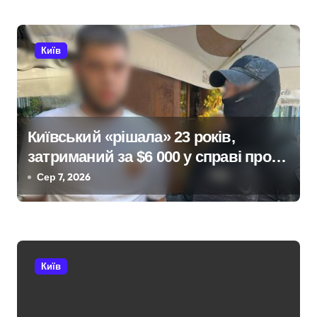
и
с
Київ
і
в
Київський «рішала» 23 років,
затриманий за $6 000 у справі про
«звільнення» від мобілізації
Сер 7, 2026
Київ