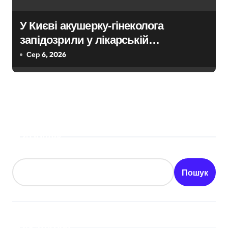
У Києві акушерку-гінеколога
запідозрили у лікарській
недбалості після втрати вагітності
Сер 6, 2026
після операції
Пошук
Пошук