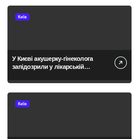
Київ
У Києві акушерку-гінеколога
запідозрили у лікарській
недбалості після втрати
вагітності після операції
Київ