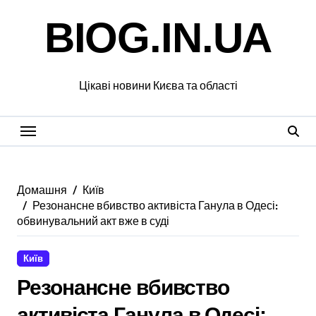
Перейти
BIOG.IN.UA
до
вмісту
Цікаві новини Києва та області
Домашня
Київ
Резонансне вбивство активіста Ганула в Одесі:
обвинувальний акт вже в суді
Київ
Резонансне вбивство
активіста Ганула в Одесі: