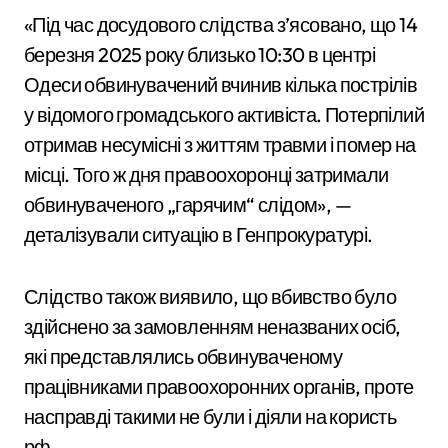
«Під час досудового слідства з’ясовано, що 14
березня 2025 року близько 10:30 в центрі
Одеси обвинувачений вчинив кілька пострілів
у відомого громадського активіста. Потерпілий
отримав несумісні з життям травми і помер на
місці. Того ж дня правоохоронці затримали
обвинуваченого „гарячим“ слідом», —
деталізували ситуацію в Генпрокуратурі.
Слідство також виявило, що вбивство було
здійснено за замовленням неназваних осіб,
які представлялись обвинуваченому
працівниками правоохоронних органів, проте
насправді такими не були і діяли на користь
рф.