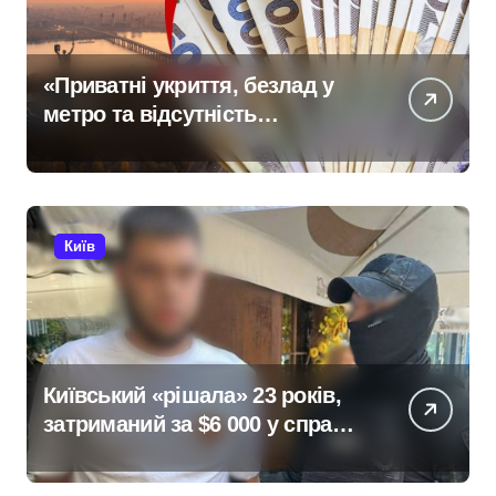
«Приватні укриття, безлад у
метро та відсутність
стратегії»: критика політики
безпеки Києва
Київ
Київський «рішала» 23 років,
затриманий за $6 000 у справі
про «звільнення» від
мобілізації