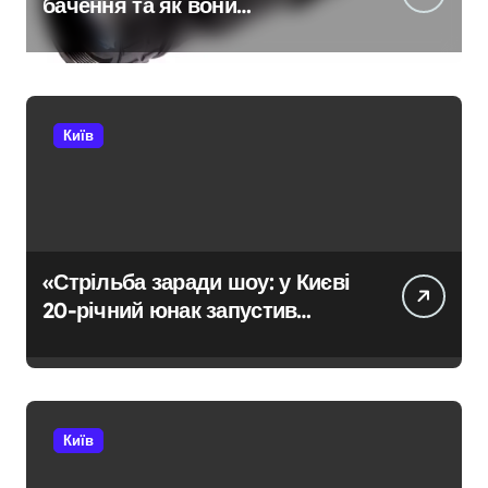
бачення та як вони
розвиваються
Київ
«Стрільба заради шоу: у Києві
20-річний юнак запустив
сигнальні ракети у дворі»
Київ