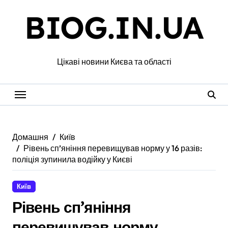
Перейти
BIOG.IN.UA
до
вмісту
Цікаві новини Києва та області
Домашня
Київ
Рівень сп’яніння перевищував норму у 16 разів:
поліція зупинила водійку у Києві
Київ
Рівень сп’яніння
перевищував норму