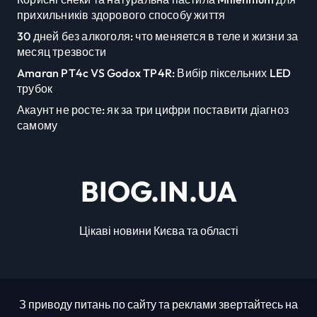
прихильників здорового способу життя
30 дней без алкоголя: что меняется в теле и жизни за
месяц трезвости
Amaran PT4c VS Godox TP4R: Вибір піксельних LED
трубок
Акаунт не росте: як за три цифри поставити діагноз
самому
BIOG.IN.UA
Цікаві новини Києва та області
З приводу питань по сайту та реклами звертайтесь на