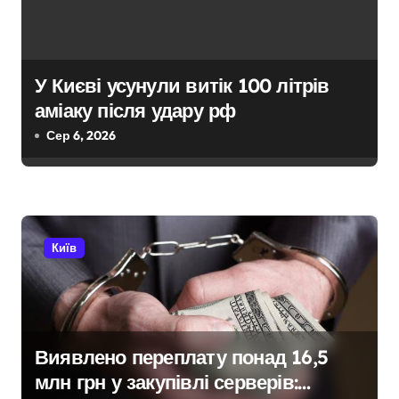
в
У Києві усунули витік 100 літрів
аміаку після удару рф
Сер 6, 2026
Київ
Виявлено переплату понад 16,5
млн грн у закупівлі серверів: