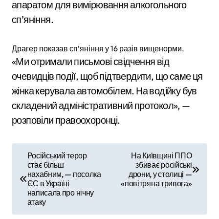
апаратом для вимірювання алкогольного
сп’яніння.
Драгер показав сп’яніння у 16 разів вищенорми.
«Ми отримали письмові свідчення від
очевидців події, щоб підтвердити, що саме ця
жінка керувала автомобілем. На водійку був
складений адміністративний протокол», —
розповіли правоохоронці.
Н
Російський терор
На Київщині ППО
стає більш
збиває російські
а
нахабним, — посолка
дрони, у столиці —
ЄС в Україні
«повітряна тривога»
в
написала про нічну
атаку
і