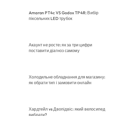
Amaran PT4c VS Godox TP4R: Вибір
піксельних LED трубок
Акаунт не росте: як за три цифри
поставити діагноз самому
Холодильне обладнання для магазину:
як обрати тип і замовити онлайн
Хардтейл vs Двопідвіс: який велосипед
вибрати?