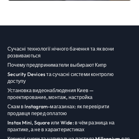
висунула підозру посадовцю
Державної служби зайнятості
Сучасні технології нічного бачення та як вони
розвиваються
Почему предприниматели выбирают Кипр
Security Devices та сучасні системи контролю
доступу
Установка видеонаблюдения Киев —
проектирование, монтаж, настройка
Скам в Instagram-магазинах: як перевірити
продавця перед оплатою
Instax Mini, Square или Wide: в чём разница на
практике, а не в характеристиках
Корисні снеки та натуральна пастила Millennium для