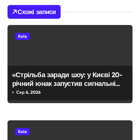
г
Схожі записи
а
ц
Київ
і
я
з
«Стрільба заради шоу: у Києві 20-
річний юнак запустив сигнальні
а
ракети у дворі»
Сер 6, 2026
п
и
с
Київ
і