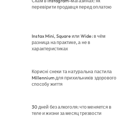
Скам в Instagram-магазинах: як
перевірити продавця перед оплатою
Instax Mini, Square или Wide: в чём
разница на практике, а не в
характеристиках
Корисні снеки та натуральна пастила
Millennium для прихильників здорового
способу життя
30 дней без алкоголя: что меняется в
теле и жизни за месяц трезвости