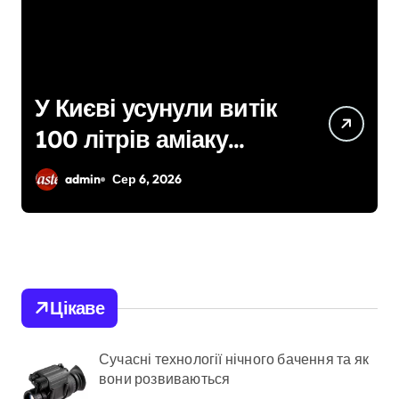
иєві усунули витік
Виявле
 літрів аміаку
понад 1
ля удару рф
закупів
dmin
Сер 6, 2026
admin
С
поліція
висуну
посадо
служби 
Цікаве
Сучасні технології нічного бачення та як
вони розвиваються