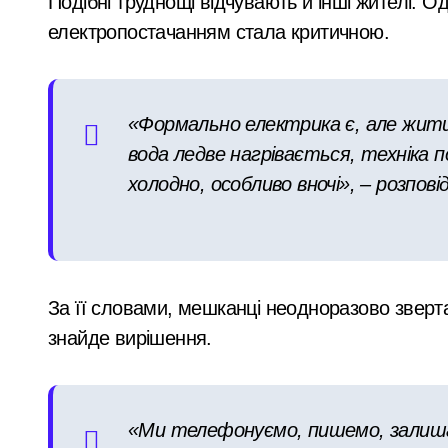
Подібні труднощі відчувають й інші жителі. О
електропостачанням стала критичною.
«Формально електрика є, але жити
вода ледве нагрівається, техніка 
холодно, особливо вночі», – розповід
За її словами, мешканці неодноразово зверта
знайде вирішення.
«Ми телефонуємо, пишемо, залишає