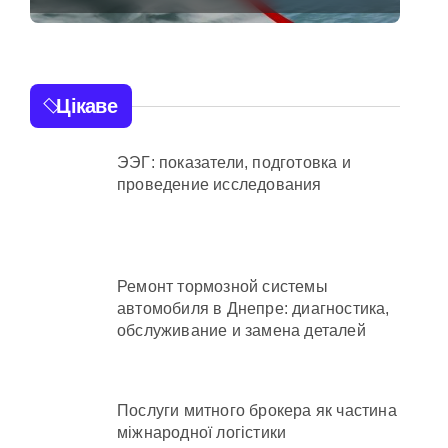
тривожаться через
зростання трагедій
Цікаве
осадовцю Державної служби зайнятості
ЭЭГ: показатели, подготовка и
проведение исследования
ахраям
Ремонт тормозной системы
автомобиля в Днепре: диагностика,
и кількість бетонних укриттів
обслуживание и замена деталей
 контракти на понад 1,5 ГВт потужностей
 час атак
Послуги митного брокера як частина
міжнародної логістики
та гнилі фрукти