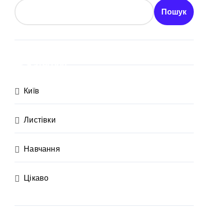
Пошук
Категорії
рн
Київ
Листівки
Навчання
х неповнолітніх постраждалих
Цікаво