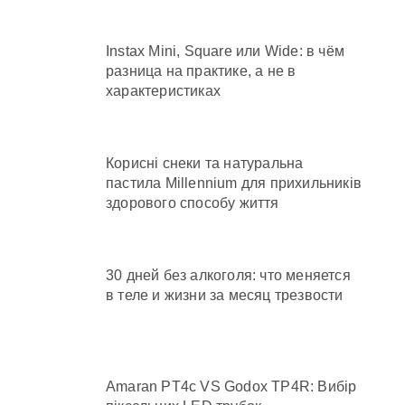
Instax Mini, Square или Wide: в чём
разница на практике, а не в
характеристиках
Корисні снеки та натуральна
пастила Millennium для прихильників
здорового способу життя
30 дней без алкоголя: что меняется
в теле и жизни за месяц трезвости
Amaran PT4c VS Godox TP4R: Вибір