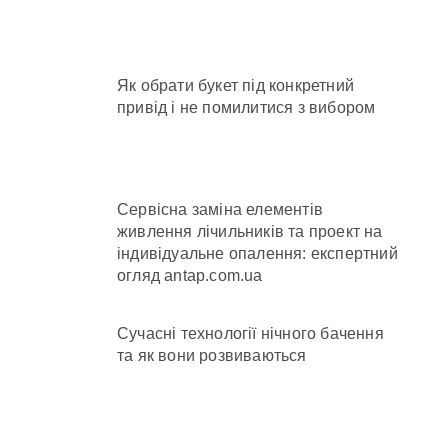
нів у розпліднику
Як обрати букет під конкретний
привід і не помилитися з вибором
отримують
х
Сервісна заміна елементів
живлення лічильників та проект на
індивідуальне опалення: експертний
огляд antap.com.ua
Сучасні технології нічного бачення
та як вони розвиваються