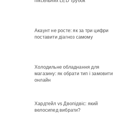
піксельних LED трубок
Акаунт не росте: як за три цифри
поставити діагноз самому
Холодильне обладнання для
магазину: як обрати тип і замовити
онлайн
Хардтейл vs Двопідвіс: який
велосипед вибрати?