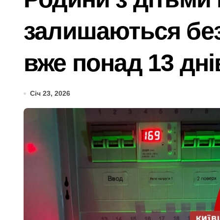
Ремонт тормозной системы автомоби
залишаються без
Київ: судовий процес над організато
Від 27 до 41 градуса: який вид гром
вже понад 13 дні
Послуги митного брокера як частина 
У Києві колишньому директору лікарн
Січ 23, 2026
Київщина пережила сплеск загорянь:
Під Києвом виявлено групу порушни
Як обрати букет під конкретний прив
Поліція Київщини з’ясовує деталі до
Безкоштовне кріозбереження для вій
«Приватні укриття, безлад у метро та