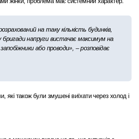
вами жінки, проблема має системний характер.
рахований на таку кількість будинків,
зду бригади напруги вистачає максимум на
запобіжники або проводи», – розповідає
ми, які також були змушені виїхати через холод і