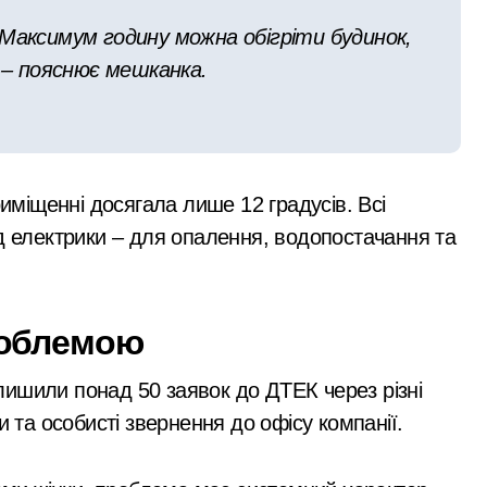
 Максимум годину можна обігріти будинок,
який наводив ракети та дрони на Київ
, – пояснює мешканка.
рез жахливі умови утримання близько 30 втомлених доберма
 Кипр
реселенці знаходять своє місце в столиці та яку підтримку 
міщенні досягала лише 12 градусів. Всі
извести до браку медичних працівників у київських лікарня
ід електрики – для опалення, водопостачання та
роблемою
ишили понад 50 заявок до ДТЕК через різні
и та особисті звернення до офісу компанії.