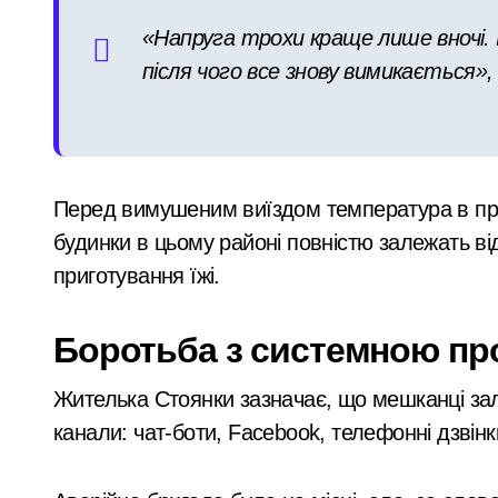
«Напруга трохи краще лише вночі.
СБУ затримала коригувальника ФСБ, 
після чого все знову вимикається»
У Києві розпочали розслідування че
Почему предприниматели выбирают
Більше 442 тисяч ВПО у Києві: як пе
Перед вимушеним виїздом температура в при
Зростання тарифів на проїзд може пр
будинки в цьому районі повністю залежать в
приготування їжі.
Боротьба з системною п
Жителька Стоянки зазначає, що мешканці зал
канали: чат-боти, Facebook, телефонні дзвінк