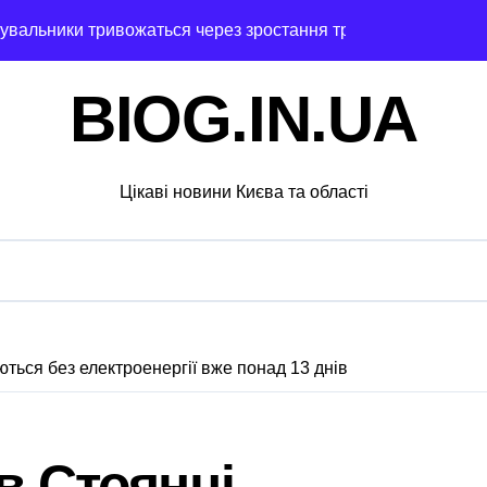
увальники тривожаться через зростання трагедій
ох районах, постраждалі на місці події
BIOG.IN.UA
озкраданні понад пів мільйона гривень під час ремонту зо
ятувальники працюють над наслідками масованої атаки в Киї
Цікаві новини Києва та області
нальну групу, що займалася вивезенням дезертирів з військ
4-річну дівчину, яка не повернулася додому після конфлікту
 гриф з Німеччини ледве в survivors after мандрівки на Ки
чної підтримки: у Київській області з’явиться унікальний м
ться без електроенергії вже понад 13 днів
ведение исследования
барі у $2000 за ненастоящий діагноз
в Стоянці
ць зброї: результати декларування в Києві