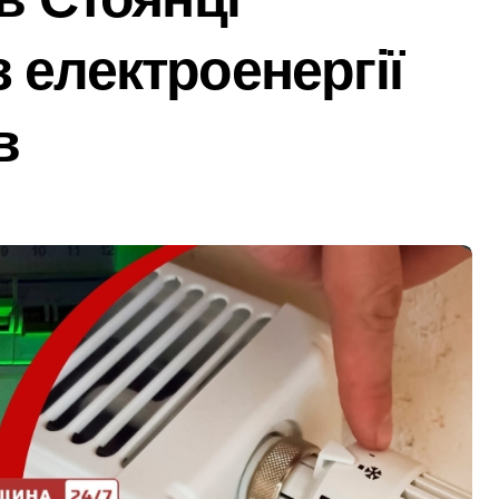
ля в Днепре: диагностика, обслуживание и замена деталей
 електроенергії
рами мережі із 39 нелегальних казино
адського транспорту у Києві виявився найгарячішим
в
міжнародної логістики
і оголосили підозру через завищену ціну на УЗД на 6 млн г
 майже 2 тисячі пожеж за рік у природних екосистемах
ків, що займаються незаконною вирубкою лісу
ід і не помилитися з вибором
рожньо-транспортної пригоди в селі Щербаки за участю дво
ськових: у Києві оновили центр репродуктивної медицини
 відсутність стратегії»: критика політики безпеки Києва