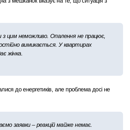
дна з мешканок вказує на те, що ситуація з
 з цим неможливо. Опалення не працює,
постійно вимикається. У квартирах
ає жінка.
лися до енергетиків, але проблема досі не
мо заявки – реакцій майже немає.