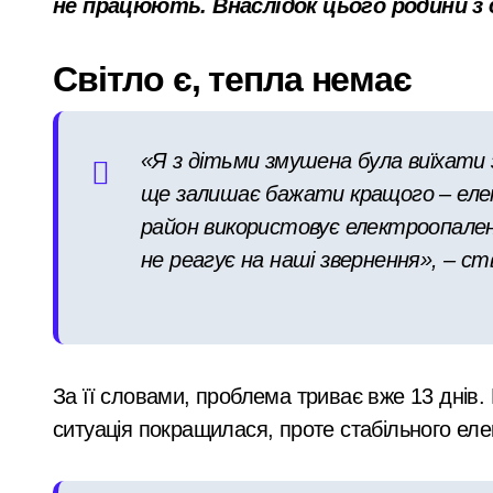
не працюють. Внаслідок цього родини з 
працюють над
Сучасні технології нічного бачення 
наслідками
«Стрільба заради шоу: у Києві 20-річ
Світло є, тепла немає
масованої атаки в
У Києві усунули витік 100 літрів аміа
Київському регіоні
Виявлено переплату понад 16,5 млн г
«Я з дітьми змушена була виїхати 
У Київському суді прийняли рішення
ще залишає бажати кращого – елек
Прощальний «джекпот» на 83 мільйон
район використовує електроопален
не реагує на наші звернення», – ст
У Київській області 6 серпня вшануют
«Зловмисна схема в Києві: корупція у
«Метро не зможе вмістити всіх»: післ
За її словами, проблема триває вже 13 днів. П
Розвиток резервного теплопостачання
ситуація покращилася, проте стабільного ел
Смертельний обстріл станції на Київщ
Жахливі умови для дітей: у київській