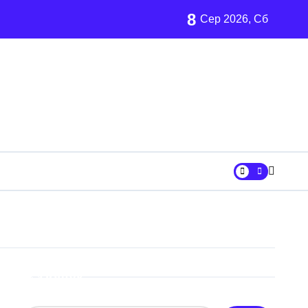
8
Сер 2026, Сб
ни «Вербне»
вському регіоні
ових частин Київщини та інших областей
ївщині
аршрут для молоді
Пошук