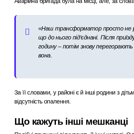
Аварійна бригада була на місці, але, за сло
«Наш трансформатор просто не роз
що до нього під’єднані. Після приї
годину – потім знову перегорають 
вона.
За її словами, у районі є й інші родини з діть
відсутність опалення.
Що кажуть інші мешканці