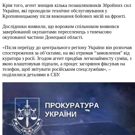
Крім того, агент знищив кілька позашляховиків Збройних сил
України, які проходили технічне обслуговування у
Кропивницькому після виконання бойових місій на фронті.
Дослідники виявили, що ворожим спільником виявився
завербований окупантами переселенець з тимчасово
окупованої частини Донецької області.
«Після переїзду до центрального регіону України він розпочав
спостереження за об’єктами, на які отримав “замовлення” від
куратора з росії. Згодом агент придбав легкозаймисту суміш, з
якою влаштовував підпали, а процес загоряння фіксував на
телефон, щоб звітувати російським спецслужбам», –
поділилися деталями в СБУ.