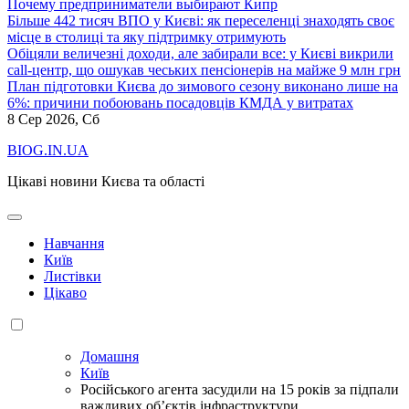
Почему предприниматели выбирают Кипр
Більше 442 тисяч ВПО у Києві: як переселенці знаходять своє
місце в столиці та яку підтримку отримують
Обіцяли величезні доходи, але забирали все: у Києві викрили
call-центр, що ошукав чеських пенсіонерів на майже 9 млн грн
План підготовки Києва до зимового сезону виконано лише на
6%: причини побоювань посадовців КМДА у витратах
8
Сер 2026, Сб
BIOG.IN.UA
Цікаві новини Києва та області
Навчання
Київ
Листівки
Цікаво
Домашня
Київ
Російського агента засудили на 15 років за підпали
важливих об’єктів інфраструктури