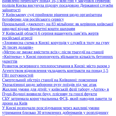
Виявлено переплату понад 16,5 млн грн у закупівлі серверів:
поліція Києва висунула підозру посадовцю Державної служби
зайнятості
У Київському суді прийняли рішення щодо організатора
ботоферми для російського сервісу
Прощальний «джекпот» на 83 мільйони: як керівник київської
швидкої віддав бюджетні кошти шахраям
У Київській області 6 серпня вшанують пам’ять жертв
російської агресії
«Зловмисна схема в Києві: корупція у службі в тилу на суму
26 тисяч доларів»
«Метро не зможе вмістити всіх»: після трагедії на станції
«Квітнева» у Києві пропонують збільшити кількість бетонних
укриттів
Розвиток резервного теплопостачання в Києві: місто разом з
Агентством відновлення укладають контракти на понад 1,5
ГВт потужностей
Смертельний обстріл станції на Київщині: пояснення
Укрзалізниці щодо заборони руху поїздів під час атак
Жахливі умови для дітей: у київській філії табору «Артек» в
Пущі-Водиці виявили бруд, плісняву та гнилі фрукти
СБУ затримала коригувальника ФСБ, який наводив ракети та
дрони на Київ
У Києві розпочали розслідування через жахливі умови
утримання близько 30 втомлених доберманів у розпліднику