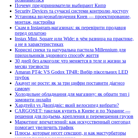
Почему предприниматели выбирают Кипр
Security Devices та сучасні системи контролю доступу
Установка видеонаблюдения Киев — проектирование,
монтаж, настройка
Скам в Instagram-магазинах: як перевірити продавця
перед оплатою
Instax Mini, Square или Wide: в чём разница на практике,
а не в характеристиках
Корисні снеки та натуральна пастила Millennium для
прихильників здорового способу життя
30 дней без алкоголя: что меняется в теле и жизни за
месяц трезвости
Amaran PT4c VS Godox TP4R: Вибір піксельних LED
трубок
Акаунт не росте: як за три цифри поставити діагноз
самому
Холодильне обладнання для магазину: як обрати тип і
замовити онлайн
Хардтейл vs Двопідвіс: який велосипед вибрати?
CARGOSET: такелаж купить в Киеве и по Украине —
решения для подъема, крепления и перемещения грузов
Маркетинг впечатлений: как искусственный снегопад
помогает увеличить трафик
Плюсы, которые несет сексшоп, и как мастурбаторы