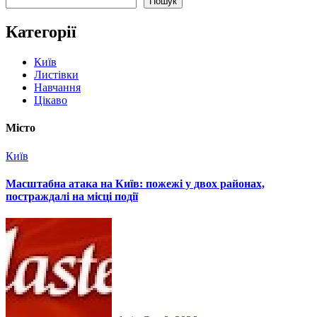
Пошук
Категорії
Київ
Листівки
Навчання
Цікаво
Місто
Київ
Масштабна атака на Київ: пожежі у двох районах,
постраждалі на місці події