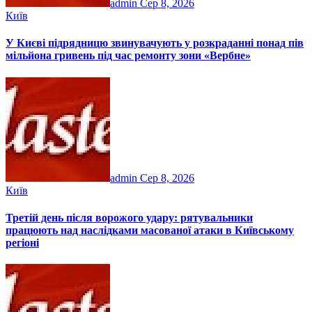
admin
Сер 8, 2026
Київ
У Києві підрядницю звинувачують у розкраданні понад пів
мільйона гривень під час ремонту зони «Вербне»
admin
Сер 8, 2026
Київ
Третій день після ворожого удару: рятувальники
працюють над наслідками масованої атаки в Київському
регіоні