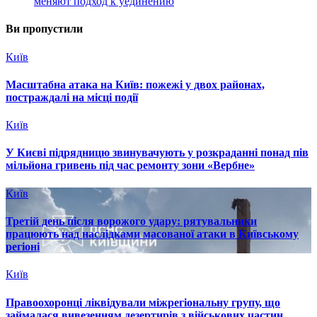
меняют подход к уединению
Ви пропустили
Київ
Масштабна атака на Київ: пожежі у двох районах,
постраждалі на місці події
Київ
У Києві підрядницю звинувачують у розкраданні понад пів
мільйона гривень під час ремонту зони «Вербне»
Київ
Третій день після ворожого удару: рятувальники
працюють над наслідками масованої атаки в Київському
регіоні
Київ
Правоохоронці ліквідували міжрегіональну групу, що
займалася вивезенням дезертирів з військових частин