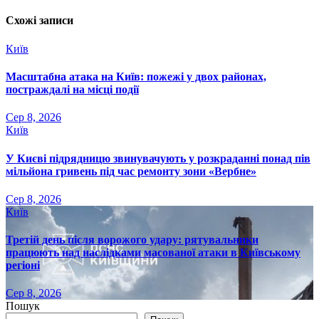
Схожі записи
Київ
Масштабна атака на Київ: пожежі у двох районах,
постраждалі на місці події
Сер 8, 2026
Київ
У Києві підрядницю звинувачують у розкраданні понад пів
мільйона гривень під час ремонту зони «Вербне»
Сер 8, 2026
Київ
Третій день після ворожого удару: рятувальники
працюють над наслідками масованої атаки в Київському
регіоні
Сер 8, 2026
Пошук