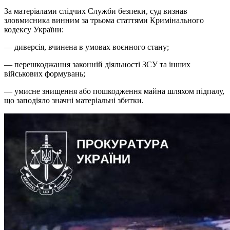
За матеріалами слідчих Служби безпеки, суд визнав
зловмисника винним за трьома статтями Кримінального
кодексу України:
— диверсія, вчинена в умовах воєнного стану;
— перешкоджання законній діяльності ЗСУ та інших
військових формувань;
— умисне знищення або пошкодження майна шляхом підпалу,
що заподіяло значні матеріальні збитки.