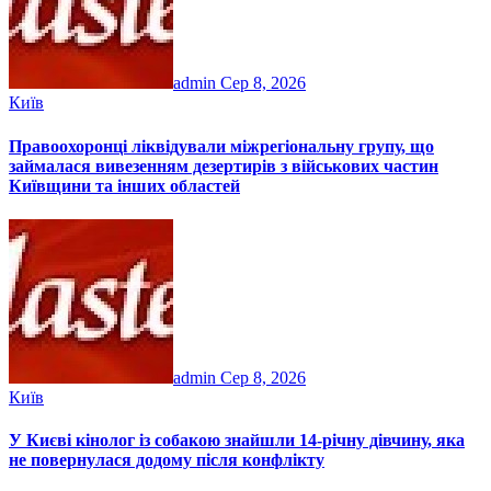
admin
Сер 8, 2026
Київ
Правоохоронці ліквідували міжрегіональну групу, що
займалася вивезенням дезертирів з військових частин
Київщини та інших областей
admin
Сер 8, 2026
Київ
У Києві кінолог із собакою знайшли 14-річну дівчину, яка
не повернулася додому після конфлікту