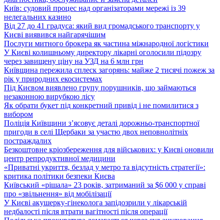
Київ: судовий процес над організаторами мережі із 39
нелегальних казино
Від 27 до 41 градуса: який вид громадського транспорту у
Києві виявився найгарячішим
Послуги митного брокера як частина міжнародної логістики
У Києві колишньому директору лікарні оголосили підозру
через завищену ціну на УЗД на 6 млн грн
Київщина пережила сплеск загорянь: майже 2 тисячі пожеж за
рік у природних екосистемах
Під Києвом виявлено групу порушників, що займаються
незаконною вирубкою лісу
Як обрати букет під конкретний привід і не помилитися з
вибором
Поліція Київщини з’ясовує деталі дорожньо-транспортної
пригоди в селі Щербаки за участю двох неповнолітніх
постраждалих
Безкоштовне кріозбереження для військових: у Києві оновили
центр репродуктивної медицини
«Приватні укриття, безлад у метро та відсутність стратегії»:
критика політики безпеки Києва
Київський «рішала» 23 років, затриманий за $6 000 у справі
про «звільнення» від мобілізації
У Києві акушерку-гінеколога запідозрили у лікарській
недбалості після втрати вагітності після операції