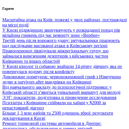
Перейти
Гаряче
до
вмісту
Масштабна атака на Київ: пожежі у двох районах, постраждалі
на місці події
У Києві підрядницю звинувачують у розкраданні понад пів
мільйона гривень під час ремонту зони «Вербне»
Третій день після ворожого удару: рятувальники працюють
над наслідками масованої атаки в Київському регіоні
Правоохоронці ліквідували міжрегіональну групу, що
займалася вивезенням дезертирів з військових частин
Київщини та інших областей
У Києві кінолог із собакою знайшли 14-річну дівчину, яка не
повернулася додому після конфлікту
Дивовижне порятунок: червонокнижний гриф з Німеччини
ледве в survivors after мандрівки на Київщині
Від навчального закладу до психологічної підтримки: у
Київській області з’явиться унікальний маршрут для молоді
ЭЭГ: показатели, подготовка и проведение исследования
Психіатра з Київщини спіймали на хабарі у $2000 за
ненастоящий діагноз
Більше 1,3 млн набоїв та 2500 одиниць зброї: результати
декларування в Києві
Ремонт тормозной системы автомобиля в Днепре:
диагностика, обслуживание и замена деталей