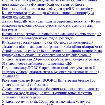
Подільська прокуратура домагається через суд анулювання
прав власності на фіктивну будівлю в центрі Києва
Компенсаційні виплати на освіту для дітей Захисників у
Києві: умови отримання до 40 тисяч гривень і процедура
подачі документів
Двійня tragically загинула після передчасних пологів: у Києві
розкрили незаконну схему сурогатного материнства для
іноземців
Шахраї з кол-центрів на Київщині виманили у чехів понад 12
млн грн: організаторів чекає судові розгляди
Київщина готова надати понад 400 тис. грн компенсацій:
фінансова підтримка для постраждалих від війни підприємств
Сервісна заміна елементів живлення лічильників та проект на
індивідуальне опалення: експертний огляд antap.com.ua
У Києві затримали 23-річного кур’єра: пенсіонерка втратила
$18 тисяч через фейкового полковника СБУ
Підполковнику ПС ЗСУ пред’явили нові звинувачення: 6
квартир у Києві, апартаменти в Буковелі та активи на понад
20 млн грн
Ракетний удар по Києву: BOOKCHEF втратив більше 100
тисяч книг та всі свої запаси
Сучасні технології нічного бачення та як вони розвиваються
«Стрільба заради шоу: у Києві 20-річний юнак запустив
сигнальні ракети у дворі»
У Києві усунули витік 100 літрів аміаку після удару рф