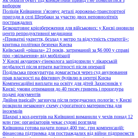
Як обрати букет під конкретний привід і не помилитися з
вибором
Поліція Київщини з’ясовує деталі дорожньо-транспортної
пригоди в селі Щербаки за участю двох неповнолітніх
постраждалих
Безкоштовне кріозбереження для військових: у Києві оновили
центр репродуктивної медицини
«Приватні укриття, безлад у метро та відсутність стратегії»:
критика політики безпеки Києва
Київський «рішала» 23 років, затриманий за $6 000 у справі
про «звільнення» від мобілізації
У Києві акушерку-гінеколога запідозрили у лікарській
недбалості після втрати вагітності після операції
Подільська прокуратура домагається через суд анулювання
прав власності на фіктивну будівлю в центрі Києва
Компенсаційні виплати на освіту для дітей Захисників у
Києві: умови отримання до 40 тисяч гривень і процедура
подачі документів
Двійня tragically загинула після передчасних пологів: у Києві
розкрили незаконну схему сурогатного материнства для
іноземців
Шахраї з кол-центрів на Київщині виманили у чехів понад 12
млн грн: організаторів чекає судові розгляди
Київщина готова надати понад 400 тис. грн компенсацій:
фінансова підтримка для постраждалих від війни підприємств