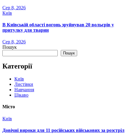
Сер 8, 2026
Київ
В Київській області вогонь зруйнував 20 вольєрів у
притулку для тварин
Сер 8, 2026
Пошук
Пошук
Категорії
Київ
Листівки
Навчання
Цікаво
Місто
Київ
Довічні вироки для 11 російських військових за розстріл