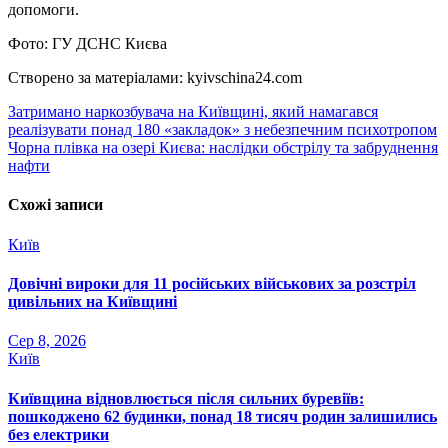
допомоги.
Фото: ГУ ДСНС Києва
Створено за матеріалами: kyivschina24.com
Навігація
Затримано наркозбувача на Київщині, який намагався
реалізувати понад 180 «закладок» з небезпечним психотропом
записів
Чорна плівка на озері Києва: наслідки обстрілу та забруднення
нафти
Схожі записи
Київ
Довічні вироки для 11 російських військових за розстріл
цивільних на Київщині
Сер 8, 2026
Київ
Київщина відновлюється після сильних буревіїв:
пошкоджено 62 будинки, понад 18 тисяч родин залишились
без електрики