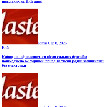
цивільних на Київщині
admin
Сер 8, 2026
Київ
Київщина відновлюється після сильних буревіїв:
пошкоджено 62 будинки, понад 18 тисяч родин залишились
без електрики