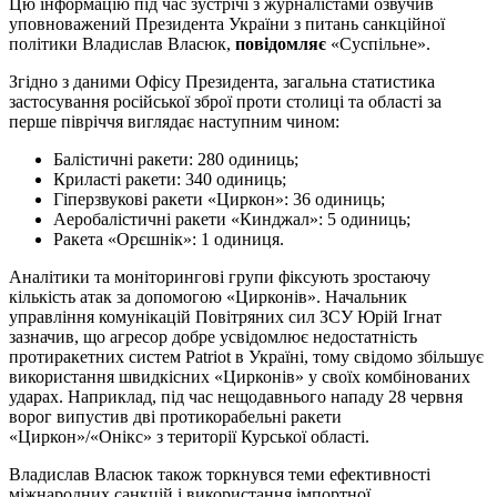
Цю інформацію під час зустрічі з журналістами озвучив
уповноважений Президента України з питань санкційної
політики Владислав Власюк,
повідомляє
«Суспільне».
Згідно з даними Офісу Президента, загальна статистика
застосування російської зброї проти столиці та області за
перше півріччя виглядає наступним чином:
Балістичні ракети: 280 одиниць;
Криласті ракети: 340 одиниць;
Гіперзвукові ракети «Циркон»: 36 одиниць;
Аеробалістичні ракети «Кинджал»: 5 одиниць;
Ракета «Орєшнік»: 1 одиниця.
Аналітики та моніторингові групи фіксують зростаючу
кількість атак за допомогою «Цирконів». Начальник
управління комунікацій Повітряних сил ЗСУ Юрій Ігнат
зазначив, що агресор добре усвідомлює недостатність
протиракетних систем Patriot в Україні, тому свідомо збільшує
використання швидкісних «Цирконів» у своїх комбінованих
ударах. Наприклад, під час нещодавнього нападу 28 червня
ворог випустив дві протикорабельні ракети
«Циркон»/«Онікс» з території Курської області.
Владислав Власюк також торкнувся теми ефективності
міжнародних санкцій і використання імпортної