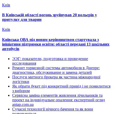
Київ
В Київській області вогонь зруйнував 20 вольєрів у
притулку для тварин
Київ
Київська ОВА під новим керівництвом стартувала з
ініціативи підтримки освіти: області передані 13 шкільних
автобусів
ЭЭГ: показатели, подготовка и проведение
исследования
Ремонт тормозной системы автомобиля в Днепре:
диагностика, обслуживание и замена деталей
Послуги митного брокера як частина міжнародної
логістики
Як обрати букет під конкретний привід і не помилитися
з вибором
Сервісна заміна елементів живлення лічильників та
проект на індивідуальне опалення: експертний огляд
antap.com.ua
Сучасні технології нічного бачення та як вони
розвиваються