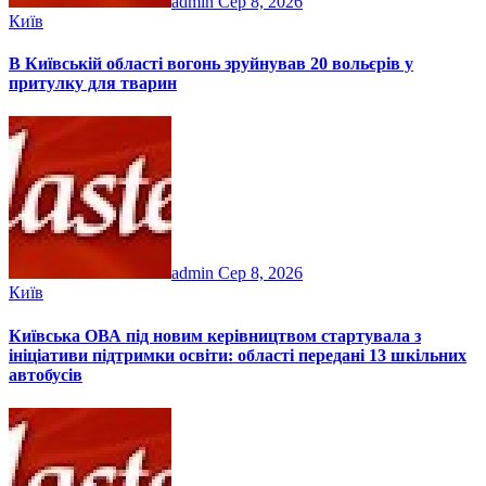
admin
Сер 8, 2026
Київ
В Київській області вогонь зруйнував 20 вольєрів у
притулку для тварин
admin
Сер 8, 2026
Київ
Київська ОВА під новим керівництвом стартувала з
ініціативи підтримки освіти: області передані 13 шкільних
автобусів