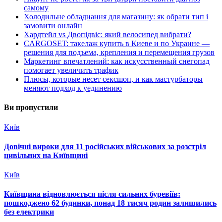
самому
Холодильне обладнання для магазину: як обрати тип і
замовити онлайн
Хардтейл vs Двопідвіс: який велосипед вибрати?
CARGOSET: такелаж купить в Киеве и по Украине —
решения для подъема, крепления и перемещения грузов
Маркетинг впечатлений: как искусственный снегопад
помогает увеличить трафик
Плюсы, которые несет сексшоп, и как мастурбаторы
меняют подход к уединению
Ви пропустили
Київ
Довічні вироки для 11 російських військових за розстріл
цивільних на Київщині
Київ
Київщина відновлюється після сильних буревіїв:
пошкоджено 62 будинки, понад 18 тисяч родин залишились
без електрики