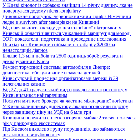
У Києві кінолог із собакою знайшли 14-річну дівчину, яка не
повернулася додому після конфлікту
Дивовижне порятунок: червонокнижний гриф з Німеччини
ледве в survivors after мандрівки на Київщині
Від навчального закладу до психологічної підтримки: у
Київській області з’явиться унікальний маршрут для молоді
ЭЭГ: показатели, подготовка и проведение исследования
Психіатра з Київщини спіймали на хабарі у $2000 за
ненастоящий діагноз
Більше 1,3 млн набоїв та 2500 одиниць зброї: результати
декларування в Києві
Ремонт тормозной системы автомобиля в Днепре:
диагностика, обслуживание и замена деталей
Київ: судовий процес над організаторами мережі із 39
нелегальних казино
Від 27 до 41 градуса: який вид громадського транспорту у
Києві виявився найгарячішим
Послуги митного брокера як частина міжнародної логістики
У Києві колишньому директору лікарні оголосили підозру
через завищену ціну на УЗД на 6 млн грн
Київщина пережила сплеск загорянь: майже 2 тисячі пожеж за
рік у природних екосистемах
Під Києвом виявлено групу порушників, що займаються
незаконною вирубкою лісу