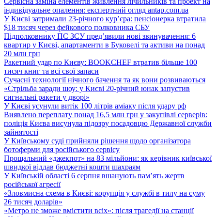
Сервісна заміна елементів живлення лічильників та проект на
індивідуальне опалення: експертний огляд antap.com.ua
У Києві затримали 23-річного кур’єра: пенсіонерка втратила
$18 тисяч через фейкового полковника СБУ
Підполковнику ПС ЗСУ пред’явили нові звинувачення: 6
квартир у Києві, апартаменти в Буковелі та активи на понад
20 млн грн
Ракетний удар по Києву: BOOKCHEF втратив більше 100
тисяч книг та всі свої запаси
Сучасні технології нічного бачення та як вони розвиваються
«Стрільба заради шоу: у Києві 20-річний юнак запустив
сигнальні ракети у дворі»
У Києві усунули витік 100 літрів аміаку після удару рф
Виявлено переплату понад 16,5 млн грн у закупівлі серверів:
поліція Києва висунула підозру посадовцю Державної служби
зайнятості
У Київському суді прийняли рішення щодо організатора
ботоферми для російського сервісу
Прощальний «джекпот» на 83 мільйони: як керівник київської
швидкої віддав бюджетні кошти шахраям
У Київській області 6 серпня вшанують пам’ять жертв
російської агресії
«Зловмисна схема в Києві: корупція у службі в тилу на суму
26 тисяч доларів»
«Метро не зможе вмістити всіх»: після трагедії на станції