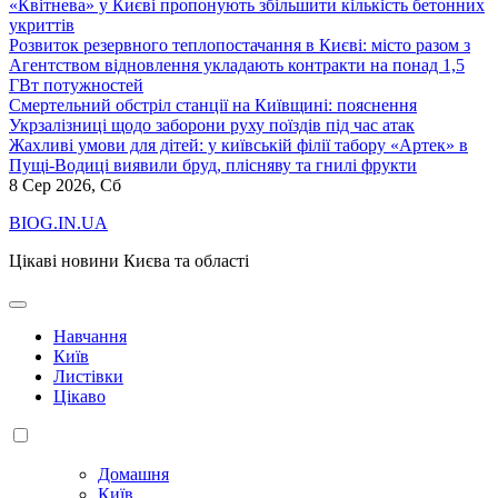
«Квітнева» у Києві пропонують збільшити кількість бетонних
укриттів
Розвиток резервного теплопостачання в Києві: місто разом з
Агентством відновлення укладають контракти на понад 1,5
ГВт потужностей
Смертельний обстріл станції на Київщині: пояснення
Укрзалізниці щодо заборони руху поїздів під час атак
Жахливі умови для дітей: у київській філії табору «Артек» в
Пущі-Водиці виявили бруд, плісняву та гнилі фрукти
8
Сер 2026, Сб
BIOG.IN.UA
Цікаві новини Києва та області
Навчання
Київ
Листівки
Цікаво
Домашня
Київ