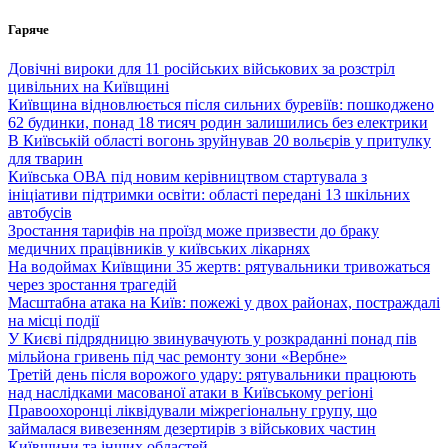
Перейти
Гаряче
до
вмісту
Довічні вироки для 11 російських військових за розстріл
цивільних на Київщині
Київщина відновлюється після сильних буревіїв: пошкоджено
62 будинки, понад 18 тисяч родин залишились без електрики
В Київській області вогонь зруйнував 20 вольєрів у притулку
для тварин
Київська ОВА під новим керівництвом стартувала з
ініціативи підтримки освіти: області передані 13 шкільних
автобусів
Зростання тарифів на проїзд може призвести до браку
медичних працівників у київських лікарнях
На водоймах Київщини 35 жертв: рятувальники тривожаться
через зростання трагедій
Масштабна атака на Київ: пожежі у двох районах, постраждалі
на місці події
У Києві підрядницю звинувачують у розкраданні понад пів
мільйона гривень під час ремонту зони «Вербне»
Третій день після ворожого удару: рятувальники працюють
над наслідками масованої атаки в Київському регіоні
Правоохоронці ліквідували міжрегіональну групу, що
займалася вивезенням дезертирів з військових частин
Київщини та інших областей