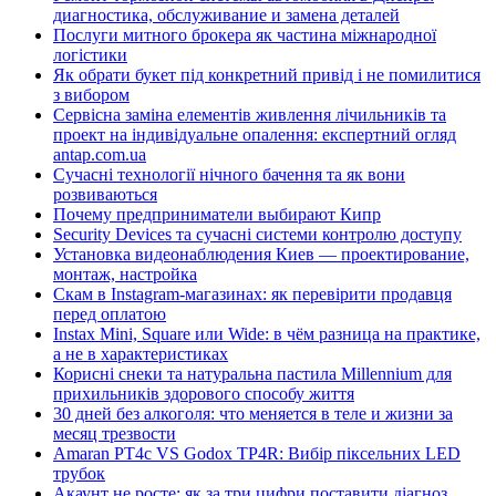
диагностика, обслуживание и замена деталей
Послуги митного брокера як частина міжнародної
логістики
Як обрати букет під конкретний привід і не помилитися
з вибором
Сервісна заміна елементів живлення лічильників та
проект на індивідуальне опалення: експертний огляд
antap.com.ua
Сучасні технології нічного бачення та як вони
розвиваються
Почему предприниматели выбирают Кипр
Security Devices та сучасні системи контролю доступу
Установка видеонаблюдения Киев — проектирование,
монтаж, настройка
Скам в Instagram-магазинах: як перевірити продавця
перед оплатою
Instax Mini, Square или Wide: в чём разница на практике,
а не в характеристиках
Корисні снеки та натуральна пастила Millennium для
прихильників здорового способу життя
30 дней без алкоголя: что меняется в теле и жизни за
месяц трезвости
Amaran PT4c VS Godox TP4R: Вибір піксельних LED
трубок
Акаунт не росте: як за три цифри поставити діагноз