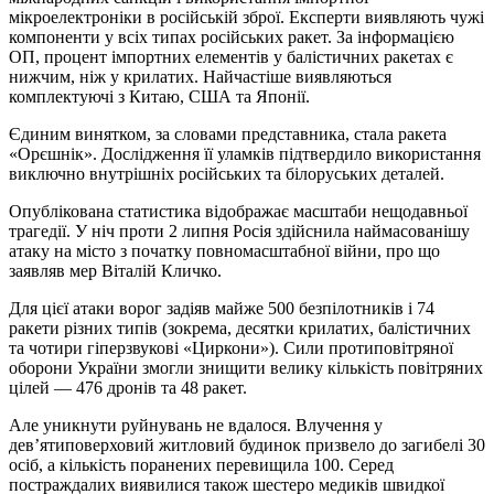
мікроелектроніки в російській зброї. Експерти виявляють чужі
компоненти у всіх типах російських ракет. За інформацією
ОП, процент імпортних елементів у балістичних ракетах є
нижчим, ніж у крилатих. Найчастіше виявляються
комплектуючі з Китаю, США та Японії.
Єдиним винятком, за словами представника, стала ракета
«Орєшнік». Дослідження її уламків підтвердило використання
виключно внутрішніх російських та білоруських деталей.
Опублікована статистика відображає масштаби нещодавньої
трагедії. У ніч проти 2 липня Росія здійснила наймасованішу
атаку на місто з початку повномасштабної війни, про що
заявляв мер Віталій Кличко.
Для цієї атаки ворог задіяв майже 500 безпілотників і 74
ракети різних типів (зокрема, десятки крилатих, балістичних
та чотири гіперзвукові «Циркони»). Сили протиповітряної
оборони України змогли знищити велику кількість повітряних
цілей — 476 дронів та 48 ракет.
Але уникнути руйнувань не вдалося. Влучення у
дев’ятиповерховий житловий будинок призвело до загибелі 30
осіб, а кількість поранених перевищила 100. Серед
постраждалих виявилися також шестеро медиків швидкої