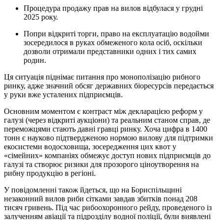
Процедура продажу прав на вилов відбулася у грудні
2025 року.
Попри відкриті торги, право на експлуатацію водойми
зосередилося в руках обмеженого кола осіб, оскільки
дозволи отримали представники одних і тих самих
родин.
Ця ситуація піднімає питання про монополізацію рибного
ринку, адже значний обсяг державних біоресурсів передається
у руки вже усталених підприємців.
Основним моментом є контраст між декларацією реформ у
галузі (через відкриті аукціони) та реальним станом справ, де
переможцями стають давні гравці ринку. Хоча цифра в 1400
тонн є науково підтвердженою нормою вилову для підтримки
екосистеми водосховища, зосередження цих квот у
«сімейних» компаніях обмежує доступ нових підприємців до
галузі та створює ризики для прозорого ціноутворення на
рибну продукцію в регіоні.
У повідомленні також йдеться, що на Бориспільщині
незаконний вилов риби сітками завдав збитків понад 208
тисяч гривень. Під час рибоохоронного рейду, проведеного із
залученням авіації та підрозділу водної поліції, були виявлені