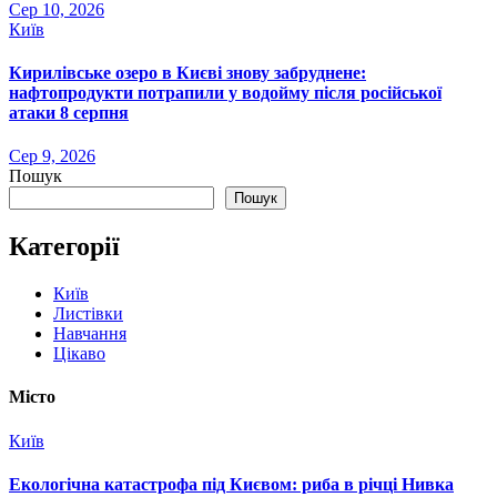
Сер 10, 2026
Київ
Кирилівське озеро в Києві знову забруднене:
нафтопродукти потрапили у водойму після російської
атаки 8 серпня
Сер 9, 2026
Пошук
Пошук
Категорії
Київ
Листівки
Навчання
Цікаво
Місто
Київ
Екологічна катастрофа під Києвом: риба в річці Нивка