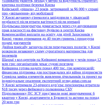
«Приватні укриття, безлад у метро та відсутність стратегії»:
критика політики безпеки Києва
Київський «рішала» 23 років, затриманий за $6 000 у справі
про «звільнення» від мобілізації
У Києві акушерку-гінеколога запідозрили у лікарській
недбалості після втрати вагітності після операції
Подільська прокуратура домагається через суд анулювання
прав власності на фіктивну будівлю в центрі Києва
Компенсаційні виплати на освіту для дітей Захисників у
Києві: умови отримання до 40 тисяч гривень і процедура
подачі документів
Двійня tragically загинула після передчасних пологів: у Києві
розкрили незаконну схему сурогатного материнства для
іноземців
Шахраї з кол-центрів на Київщині виманили у чехів понад 12
млн грн: організаторів чекає судові розгляди
Київщина готова надати понад 400 тис. грн компенсацій:
фінансова підтримка для постраждалих від війни підприємств
Сервісна заміна елементів живлення лічильників та проект на
індивідуальне опалення: експертний огляд antap.com.ua
У Києві затримали 23-річного кур’єра: пенсіонерка втратила
$18 тисяч через фейкового полковника СБУ
Підполковнику ПС ЗСУ пред’явили нові звинувачення: 6
квартир у Києві, апартаменти в Буковелі та активи на понад
20 млн грн