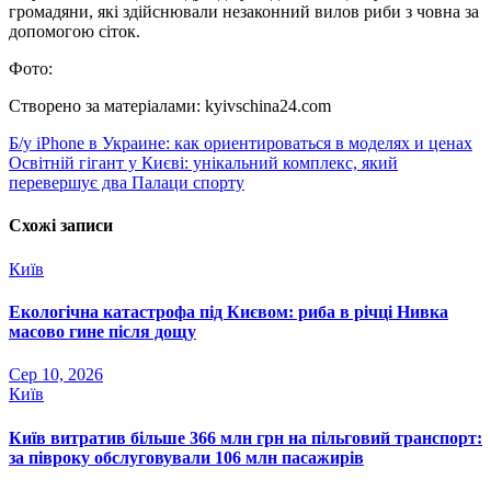
громадяни, які здійснювали незаконний вилов риби з човна за
допомогою сіток.
Фото:
Створено за матеріалами: kyivschina24.com
Навігація
Б/у iPhone в Украине: как ориентироваться в моделях и ценах
Освітній гігант у Києві: унікальний комплекс, який
записів
перевершує два Палаци спорту
Схожі записи
Київ
Екологічна катастрофа під Києвом: риба в річці Нивка
масово гине після дощу
Сер 10, 2026
Київ
Київ витратив більше 366 млн грн на пільговий транспорт:
за півроку обслуговували 106 млн пасажирів