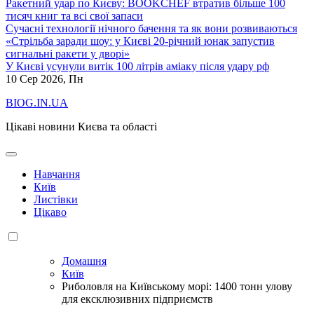
Ракетний удар по Києву: BOOKCHEF втратив більше 100
тисяч книг та всі свої запаси
Сучасні технології нічного бачення та як вони розвиваються
«Стрільба заради шоу: у Києві 20-річний юнак запустив
сигнальні ракети у дворі»
У Києві усунули витік 100 літрів аміаку після удару рф
10
Сер 2026, Пн
BIOG.IN.UA
Цікаві новини Києва та області
Навчання
Київ
Листівки
Цікаво
Домашня
Київ
Риболовля на Київському морі: 1400 тонн улову
для ексклюзивних підприємств