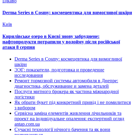
Цікаво
Derma Series в Cosmy: космецевтика для вимогливої шкіри
Київ
Кирилівське озеро в Києві знову забруднене:
нафтопродукти потрапили у водойму після російської
атаки 8 серпня
Derma Series в Cosmy: космецевтика для вимогливої
шкіри
ЭЭГ: показатели, подготовка и проведение
исследования
Ремонт тормозной системы автомобиля в Днепре:
диагностика, обслуживание и замена деталей
Послуги митного брокера як частина міжнародної
логістики
Як обрати букет під конкретний привід і не помилитися
з вибором
Сервісна заміна елементів живлення лічильників та
проект на індивідуальне опалення: експертний огляд
antap.com.ua
Сучасні технології нічного бачення та як вони
розвиваються