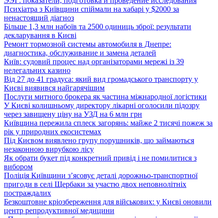
ЭЭГ: показатели, подготовка и проведение исследования
Психіатра з Київщини спіймали на хабарі у $2000 за
ненастоящий діагноз
Більше 1,3 млн набоїв та 2500 одиниць зброї: результати
декларування в Києві
Ремонт тормозной системы автомобиля в Днепре:
диагностика, обслуживание и замена деталей
Київ: судовий процес над організаторами мережі із 39
нелегальних казино
Від 27 до 41 градуса: який вид громадського транспорту у
Києві виявився найгарячішим
Послуги митного брокера як частина міжнародної логістики
У Києві колишньому директору лікарні оголосили підозру
через завищену ціну на УЗД на 6 млн грн
Київщина пережила сплеск загорянь: майже 2 тисячі пожеж за
рік у природних екосистемах
Під Києвом виявлено групу порушників, що займаються
незаконною вирубкою лісу
Як обрати букет під конкретний привід і не помилитися з
вибором
Поліція Київщини з’ясовує деталі дорожньо-транспортної
пригоди в селі Щербаки за участю двох неповнолітніх
постраждалих
Безкоштовне кріозбереження для військових: у Києві оновили
центр репродуктивної медицини