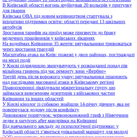
В Київській області вогонь зруйнував 20 вольєрів у притулку
для тварин
Київська ОВА під новим керівництвом стартувала з
ініціативи підтримки освіти: області передані 13 шкільних
автобусів
Зростання тарифів на проїзд може призвести до браку
медичних працівників у київських лікарнях
На водоймах Київщини 35 жертв: рятувальники тривожаться
через зростання трагедій
Масштабна атака на Київ: пожежі у двох районах, постраждалі
на місці події
У Києві підрядницю звинувачують у розкраданні понад пів
мільйона гривень під час ремонту зони «Вербне»
Третій день після ворожого удару: рятувальники працюють
над наслідками масованої атаки в Київському регіоні
Правоохоронці ліквідували міжрегіональну групу, що
займалася вивезенням дезертирів з військових частин
Київщини та інших областей
У Києві кінолог із собакою знайшли 14-річну дівчину, яка не
повернулася додому після конфлікту
Дивовижне порятунок: червонокнижний гриф з Німеччини
ледве в survivors after мандрівки на Київщині
Від навчального закладу до психологічної підтримки: у
Київській області з’явиться унікальний маршрут для молоді