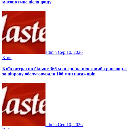
масово гине після дощу
admin
Сер 10, 2026
Київ
Київ витратив більше 366 млн грн на пільговий транспорт:
за півроку обслуговували 106 млн пасажирів
admin
Сер 10, 2026