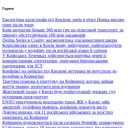
Перейти
Гаряче
до
вмісту
Екологічна катастрофа під Києвом: риба в річці Нивка масово
гине після дощу
Київ витратив більше 366 млн грн на пільговий транспорт: за
півроку обслуговували 106 млн пасажирів
Derma Series в Cosmy: космецевтика для вимогливої шкіри
Кирилівське озеро в Києві знову забруднене: нафтопродукти
потрапили у водойму після російської атаки 8 серпня
У Київських Теремках здійснюється вирубка дерев із
використанням спецтехніки, переданої британськими
партнерами для ЗСУ
Конфлікт на рибалці під Києвом: ветерана не впустили до
водойми в Княжичах
Трагічна пожежа в притулку на Київщині: вогонь забрав
життя тварин, розпочато розслідування
Жовтневий палац у Києві буде restituyovanий державі: суд
підтримав прокуратуру
ENSO призупинила реалізацію трьох ЖК у Києві: офіс
закритий, телефони мовчать, керівник покинув місто
Довічні вироки для 11 російських військових за розстріл
цивільних на Київщині
Київщина відновлюється після сильних буревіїв: пошкоджено
62 будинки, понад 18 тисяч родин залишились без електрики