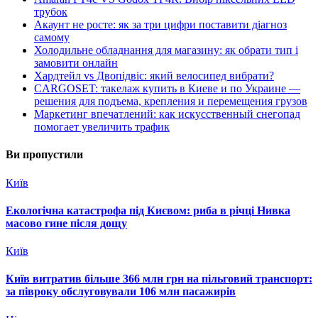
трубок
Акаунт не росте: як за три цифри поставити діагноз
самому
Холодильне обладнання для магазину: як обрати тип і
замовити онлайн
Хардтейл vs Двопідвіс: який велосипед вибрати?
CARGOSET: такелаж купить в Киеве и по Украине —
решения для подъема, крепления и перемещения грузов
Маркетинг впечатлений: как искусственный снегопад
помогает увеличить трафик
Ви пропустили
Київ
Екологічна катастрофа під Києвом: риба в річці Нивка
масово гине після дощу
Київ
Київ витратив більше 366 млн грн на пільговий транспорт:
за півроку обслуговували 106 млн пасажирів