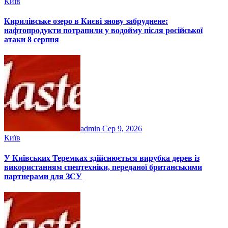
Київ
Кирилівське озеро в Києві знову забруднене:
нафтопродукти потрапили у водойму після російської
атаки 8 серпня
admin
Сер 9, 2026
Київ
У Київських Теремках здійснюється вирубка дерев із
використанням спецтехніки, переданої британськими
партнерами для ЗСУ