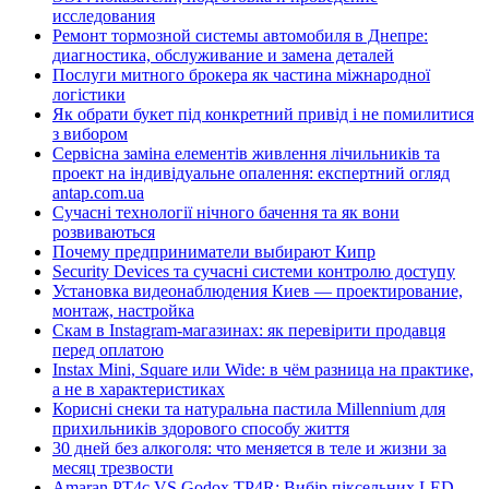
исследования
Ремонт тормозной системы автомобиля в Днепре:
диагностика, обслуживание и замена деталей
Послуги митного брокера як частина міжнародної
логістики
Як обрати букет під конкретний привід і не помилитися
з вибором
Сервісна заміна елементів живлення лічильників та
проект на індивідуальне опалення: експертний огляд
antap.com.ua
Сучасні технології нічного бачення та як вони
розвиваються
Почему предприниматели выбирают Кипр
Security Devices та сучасні системи контролю доступу
Установка видеонаблюдения Киев — проектирование,
монтаж, настройка
Скам в Instagram-магазинах: як перевірити продавця
перед оплатою
Instax Mini, Square или Wide: в чём разница на практике,
а не в характеристиках
Корисні снеки та натуральна пастила Millennium для
прихильників здорового способу життя
30 дней без алкоголя: что меняется в теле и жизни за
месяц трезвости
Amaran PT4c VS Godox TP4R: Вибір піксельних LED