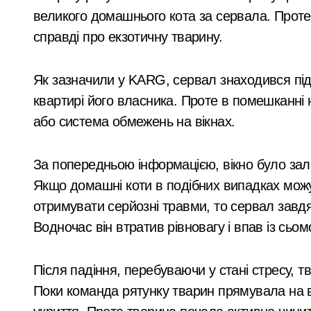
стартувала з
Київщина готова надати понад 400 ти
великого домашнього кота за сервала. Проте
ініціативи підтримки
Сервісна заміна елементів живлення 
справді про екзотичну тварину.
освіти: області
У Києві затримали 23-річного кур’єр
передані 13
Як зазначили у KARG, сервал знаходився під
Підполковнику ПС ЗСУ пред’явили нов
квартирі його власника. Проте в помешканні 
шкільних автобусів
Ракетний удар по Києву: BOOKCHEF вт
або система обмежень на вікнах.
Сучасні технології нічного бачення 
За попередньою інформацією, вікно було за
«Стрільба заради шоу: у Києві 20-річ
Якщо домашні коти в подібних випадках можу
У Києві усунули витік 100 літрів аміа
отримувати серйозні травми, то сервал завдяк
Виявлено переплату понад 16,5 млн г
Водночас він втратив рівновагу і впав із сьом
У Київському суді прийняли рішення
Після падіння, перебуваючи у стані стресу, 
Прощальний «джекпот» на 83 мільйон
Поки команда рятунку тварин прямувала на в
У Київській області 6 серпня вшануют