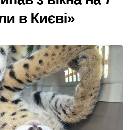
 гриф з Німеччини ледве в survivors after мандрівки на Ки
ли в Києві»
чної підтримки: у Київській області з’явиться унікальний м
ведение исследования
барі у $2000 за ненастоящий діагноз
ць зброї: результати декларування в Києві
ля в Днепре: диагностика, обслуживание и замена деталей
рами мережі із 39 нелегальних казино
адського транспорту у Києві виявився найгарячішим
міжнародної логістики
і оголосили підозру через завищену ціну на УЗД на 6 млн г
 майже 2 тисячі пожеж за рік у природних екосистемах