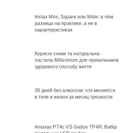
Instax Mini, Square или Wide: в чём
разница на практике, а не в
характеристиках
Корисні снеки та натуральна
пастила Millennium для прихильників
здорового способу життя
30 дней без алкоголя: что меняется
в теле и жизни за месяц трезвости
Amaran PT4c VS Godox TP4R: Вибір