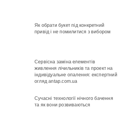
и кількість бетонних укриттів
Як обрати букет під конкретний
привід і не помилитися з вибором
 контракти на понад 1,5 ГВт потужностей
 час атак
нув місто
Сервісна заміна елементів
живлення лічильників та проект на
індивідуальне опалення: експертний
огляд antap.com.ua
Сучасні технології нічного бачення
та як вони розвиваються