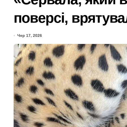
Дивовижне порятунок: червонокнижний
поверсі, врятува
Від навчального закладу до психологі
ЭЭГ: показатели, подготовка и про
Чер 17, 2026
Психіатра з Київщини спіймали на ха
Більше 1,3 млн набоїв та 2500 одини
Ремонт тормозной системы автомоби
Київ: судовий процес над організато
Від 27 до 41 градуса: який вид гром
Послуги митного брокера як частина 
У Києві колишньому директору лікарн
Київщина пережила сплеск загорянь: