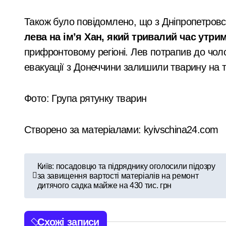
Також було повідомлено, що з Дніпропетровсь
лева на ім’я Хан, який тривалий час утр
прифронтовому регіоні. Лев потрапив до чолов
евакуації з Донеччини залишили тварину на 
Фото: Група рятунку тварин
Створено за матеріалами: kyivschina24.com
Н
Київ: посадовцю та підряднику оголосили підозру
за завищення вартості матеріалів на ремонт
а
дитячого садка майже на 430 тис. грн
в
і
Схожі записи