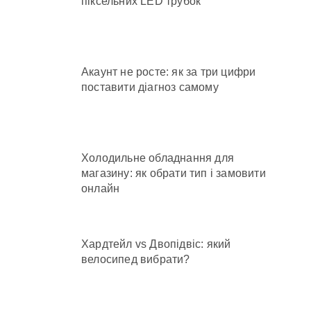
піксельних LED трубок
Акаунт не росте: як за три цифри
поставити діагноз самому
Холодильне обладнання для
магазину: як обрати тип і замовити
онлайн
Хардтейл vs Двопідвіс: який
велосипед вибрати?