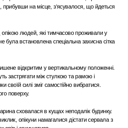
с. грн компенсацій: фінансова підтримка для постраждалих 
закритий, телефони
, прибувши на місце, з’ясувалося, що йдеться
мовчать, керівник
лічильників та проект на індивідуальне опалення: експертн
покинув місто
а: пенсіонерка втратила $18 тисяч через фейкового полковн
 опікою людей, які тимчасово проживали у
і звинувачення: 6 квартир у Києві, апартаменти в Буковелі
не була встановлена спеціальна захисна сітка
ратив більше 100 тисяч книг та всі свої запаси
та як вони розвиваються
лишене відкритим у вертикальному положенні.
ний юнак запустив сигнальні ракети у дворі»
ть застрягати між стулкою та рамою і
ку після удару рф
и своїй силі зміг самостійно вибратися.
рн у закупівлі серверів: поліція Києва висунула підозру п
ого поверху.
 щодо організатора ботоферми для російського сервісу
тварина сховалася в кущах неподалік будинку.
и: як керівник київської швидкої віддав бюджетні кошти ш
иклик, опікуни намагалися дістати сервала з
ь пам’ять жертв російської агресії