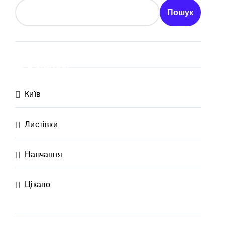
ївщині
Пошук
аршрут для молоді
Категорії
Київ
Листівки
Навчання
Цікаво
рн