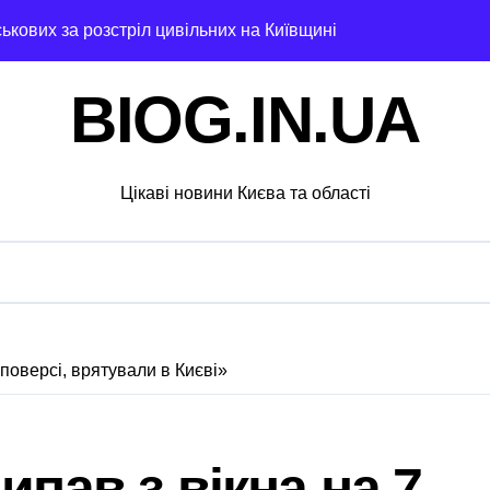
ськових за розстріл цивільних на Київщині
их буревіїв: пошкоджено 62 будинки, понад 18 тисяч родин 
BIOG.IN.UA
 20 вольєрів у притулку для тварин
стартувала з ініціативи підтримки освіти: області передані
Цікаві новини Києва та області
извести до браку медичних працівників у київських лікарня
увальники тривожаться через зростання трагедій
ох районах, постраждалі на місці події
озкраданні понад пів мільйона гривень під час ремонту зо
 поверсі, врятували в Києві»
ятувальники працюють над наслідками масованої атаки в Киї
нальну групу, що займалася вивезенням дезертирів з військ
ипав з вікна на 7
4-річну дівчину, яка не повернулася додому після конфлікту