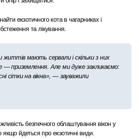
и опір і захищатися.
 службі в тилу на суму 26 тисяч доларів»
айти екзотичного кота в чагарниках і
я трагедії на станції «Квітнева» у Києві пропонують збільшит
обстеження та лікування.
 в Києві: місто разом з Агентством відновлення укладають
ині: пояснення Укрзалізниці щодо заборони руху поїздів під
и життів мають сервали і скільки з них
К у Києві: офіс закритий, телефони мовчать, керівник поки
е — приземлення. Але ми дуже закликаємо:
і сітки на вікна», — зауважили
ажливість безпечного облаштування вікон у
 якщо йдеться про екзотичні види.