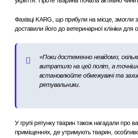
укриття. Проте тварина почала активно чинит
«Зловмисна схема в Києві: корупція у
Фахівці KARG, що прибули на місце, змогли зн
«Метро не зможе вмістити всіх»: післ
доставили його до ветеринарної клініки для 
Розвиток резервного теплопостачання
Смертельний обстріл станції на Київщ
«Поки достеменно невідомо, скільк
ENSO призупинила реалізацію трьох Ж
витратило на цей політ, а точніш
встановлюйте обмежувачі та захисн
рятувальники.
У групі рятунку тварин також нагадали про в
приміщеннях, де утримують тварин, особливо