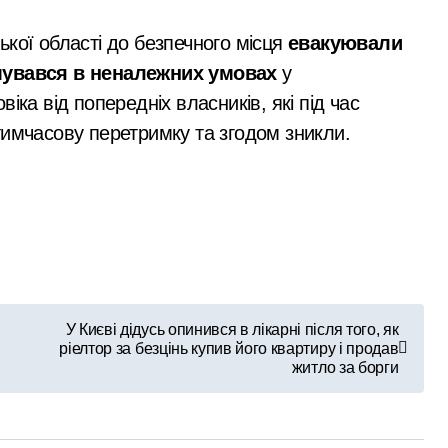
кої області до безпечного місця
евакуювали
имувався в неналежних умовах
у
іка від попередніх власників, які під час
тимчасову перетримку та згодом зникли.
У Києві дідусь опинився в лікарні після того, як
ріелтор за безцінь купив його квартиру і продав
житло за борги