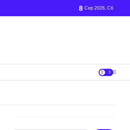
8
Сер 2026, Сб
залишились без електрики
 13 шкільних автобусів
х
ни «Вербне»
вському регіоні
ових частин Київщини та інших областей
Пошук