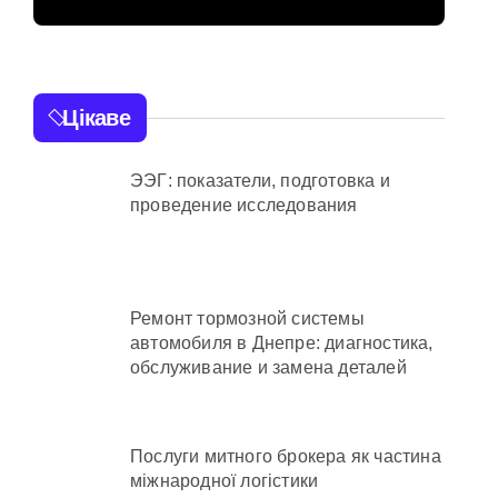
від війни підприємств
розстріл цивільних
на Київщині
ий огляд antap.com.ua
ика СБУ
Цікаве
 та активи на понад 20 млн грн
ЭЭГ: показатели, подготовка и
проведение исследования
Ремонт тормозной системы
автомобиля в Днепре: диагностика,
осадовцю Державної служби зайнятості
обслуживание и замена деталей
ахраям
Послуги митного брокера як частина
міжнародної логістики