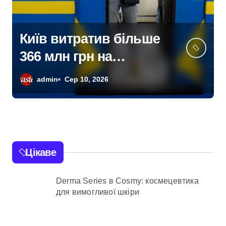
Кирилівське озеро в
Києві знову
забруднене:
admin
Сер 9, 2026
нафтопродукти
потрапили у водойму
після російської атаки
8 серпня
Цікаве
Derma Series в Cosmy: космецевтика
для вимогливої шкіри