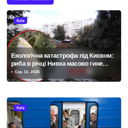
а
ц
Київ
і
я
з
Екологічна катастрофа під Києвом:
риба в річці Нивка масово гине
а
після дощу
Сер 10, 2026
п
и
с
Київ
і
в