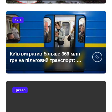
Київ
Київ витратив більше 366 млн
грн на пільговий транспорт: за
півроку обслуговували 106
млн пасажирів
Цікаво