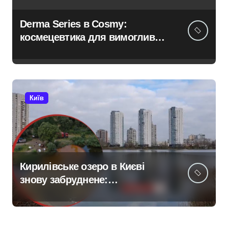
Derma Series в Cosmy:
космецевтика для вимогливої
шкіри
Київ
Кирилівське озеро в Києві
знову забруднене:
нафтопродукти потрапили у
водойму після російської
атаки 8 серпня