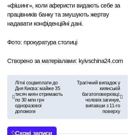
«фішинг», коли аферисти видають себе за
працівників банку та змушують жертву
надавати конфіденційні дані.
Фото: прокуратура столиці
Створено за матеріалами: kyivschina24.com
Н
Літні соцвиплати до
Трагічний випадок у
Дня Києва: майже 35
киянській
а
тисяч киян отримають
багатоповерхівці:
по 30 млн грн
чоловік загинув,
в
одноразової
випавши з 11-го
допомоги
поверху
і
г
Схожі записи