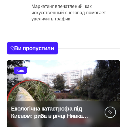
Маркетинг впечатлений: как
искусственный снегопад помогает
увеличить трафик
Ви пропустили
Київ
Екологічна катастрофа під
Києвом: риба в річці Нивка
масово гине після дощу