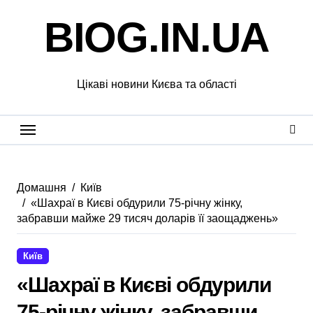
Перейти
BIOG.IN.UA
до
вмісту
Цікаві новини Києва та області
Домашня
Київ
«Шахраї в Києві обдурили 75-річну жінку,
забравши майже 29 тисяч доларів її заощаджень»
Київ
«Шахраї в Києві обдурили
75-річну жінку, забравши