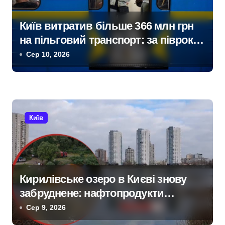
Київ витратив більше 366 млн грн
на пільговий транспорт: за півроку
обслуговували 106 млн пасажирів
Сер 10, 2026
Київ
Кирилівське озеро в Києві знову
забруднене: нафтопродукти
потрапили у водойму після
Сер 9, 2026
російської атаки 8 серпня