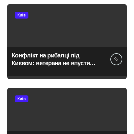
Київ
Конфлікт на рибалці під
Києвом: ветерана не впустили
до водойми в Княжичах
Київ