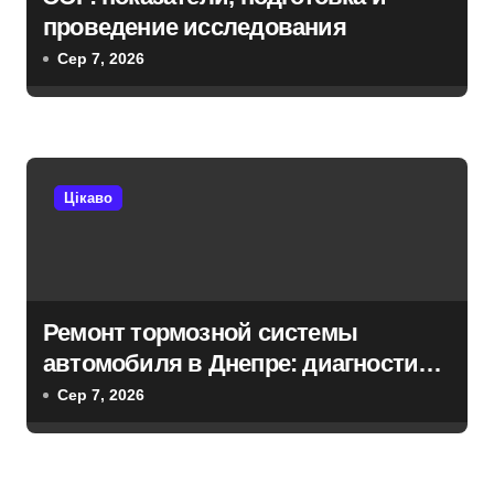
з
проведение исследования
Сер 7, 2026
а
п
и
Цікаво
с
і
в
Ремонт тормозной системы
автомобиля в Днепре: диагностика,
обслуживание и замена деталей
Сер 7, 2026