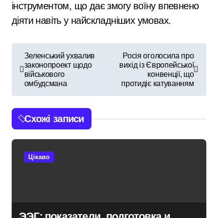
інструментом, що дає змогу воїну впевнено
діяти навіть у найскладніших умовах.
Н
Зеленський ухвалив
Росія оголосила про
законопроект щодо
вихід із Європейської
а
військового
конвенції, що
омбудсмана
протидіє катуванням
в
і
Схожі записи
г
а
Цікаво
ц
і
я
ЭЭГ: показатели, подготовка и