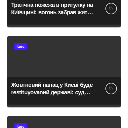
Трагічна пожежа в притулку на
Київщині: вогонь забрав життя
тварин, розпочато
розслідування
Київ
Жовтневий палац у Києві буде
restituyovanий державі: суд
підтримав прокуратуру
Київ