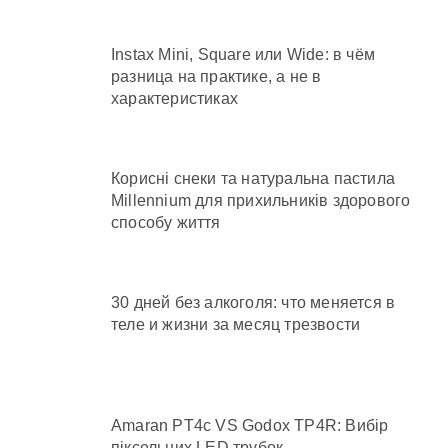
Instax Mini, Square или Wide: в чём
разница на практике, а не в
характеристиках
Корисні снеки та натуральна пастила
Millennium для прихильників здорового
способу життя
30 дней без алкоголя: что меняется в
теле и жизни за месяц трезвости
Amaran PT4c VS Godox TP4R: Вибір
піксельних LED трубок