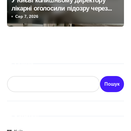
У Києві колишньому директору
лікарні оголосили підозру через
завищену ціну на УЗД на 6 млн грн
Сер 7, 2026
Пошук
Пошук
Категорії