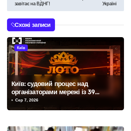
завітає на ВДНГ!
Україні
в
і
Схожі записи
г
а
Київ
ц
і
я
Київ: судовий процес над
з
організаторами мережі із 39
нелегальних казино
Сер 7, 2026
а
п
и