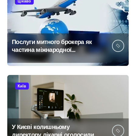
Цікаво
Послуги митного брокера як
частина міжнародної
логістики
Київ
У Києві колишньому
директору лікарні оголосили