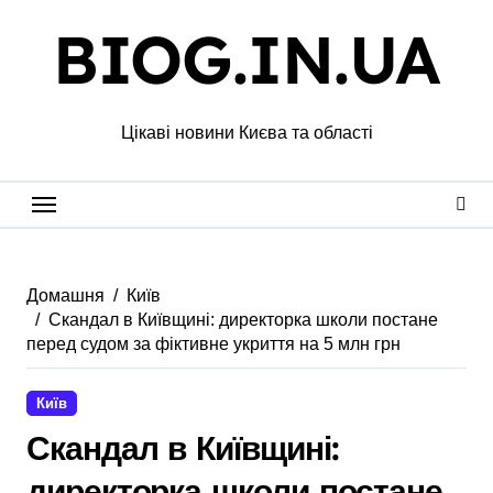
Перейти
BIOG.IN.UA
до
вмісту
Цікаві новини Києва та області
Домашня
Київ
Скандал в Київщині: директорка школи постане
перед судом за фіктивне укриття на 5 млн грн
Київ
Скандал в Київщині:
директорка школи постане