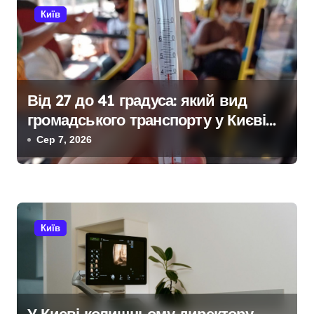
Київ
с
і
в
Від 27 до 41 градуса: який вид
громадського транспорту у Києві
виявився найгарячішим
Сер 7, 2026
Київ