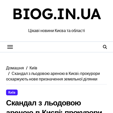
Перейти
BIOG.IN.UA
до
вмісту
Цікаві новини Києва та області
Домашня
Київ
Скандал з льодовою ареною в Києві: прокурори
оскаржують нове призначення земельної ділянки
Київ
Скандал з льодовою
ареною в Києві: прокурори