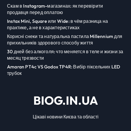
Скам в Instagram-магазинах: як перевірити
продавця перед оплатою
Instax Mini, Square или Wide: в чём разница на
практике, а не в характеристиках
Корисні снеки та натуральна пастила Millennium для
прихильників здорового способу життя
30 дней без алкоголя: что меняется в теле и жизни за
месяц трезвости
Amaran PT4c VS Godox TP4R: Вибір піксельних LED
трубок
BIOG.IN.UA
Цікаві новини Києва та області