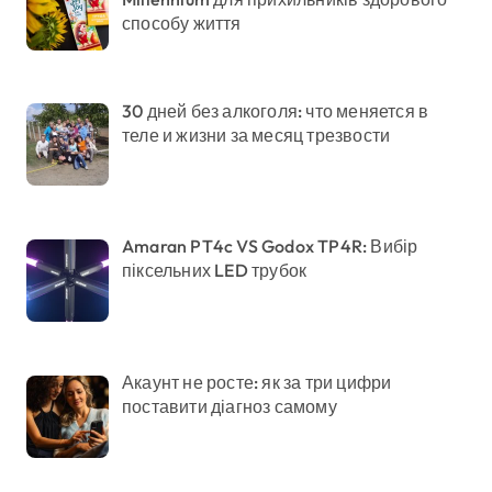
способу життя
30 дней без алкоголя: что меняется в
теле и жизни за месяц трезвости
Amaran PT4c VS Godox TP4R: Вибір
піксельних LED трубок
Акаунт не росте: як за три цифри
поставити діагноз самому