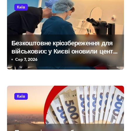
с
Київ
і
в
Безкоштовне кріозбереження для
військових: у Києві оновили центр
репродуктивної медицини
Сер 7, 2026
Київ