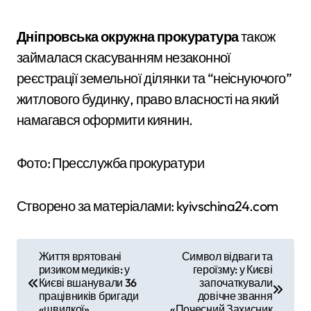
Дніпровська окружна прокуратура
також
займалася скасуванням незаконної
реєстрації земельної ділянки та “неіснуючого”
житлового будинку, право власності на який
намагався оформити киянин.
Фото: Пресслужба прокуратури
Створено за матеріалами: kyivschina24.com
Н
Життя врятовані
Символ відваги та
ризиком медиків: у
героїзму: у Києві
а
Києві вшанували 36
започаткували
працівників бригади
довічне звання
в
«швидкої»
«Почесний Захисник