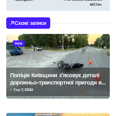
міста»
і
г
Схожі записи
а
ц
Київ
і
я
з
Поліція Київщини з’ясовує деталі
дорожньо-транспортної пригоди в
а
селі Щербаки за участю двох
Сер 7, 2026
п
неповнолітніх постраждалих
и