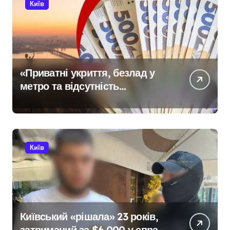
Київ
«Приватні укриття, безлад у
метро та відсутність
стратегії»: критика політики
безпеки Києва
Київ
Київський «рішала» 23 років,
затриманий за $6 000 у справі