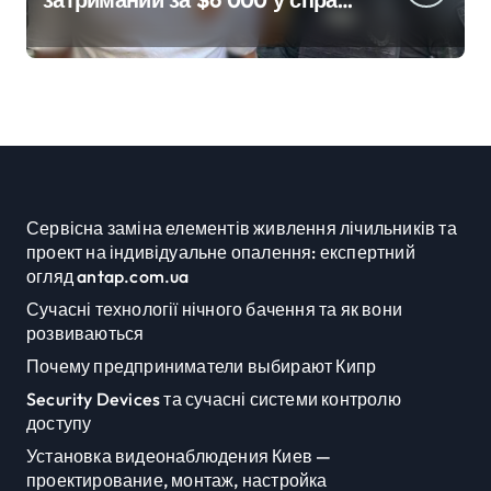
про «звільнення» від
мобілізації
Сервісна заміна елементів живлення лічильників та
проект на індивідуальне опалення: експертний
огляд antap.com.ua
Сучасні технології нічного бачення та як вони
розвиваються
Почему предприниматели выбирают Кипр
Security Devices та сучасні системи контролю
доступу
Установка видеонаблюдения Киев —
проектирование, монтаж, настройка