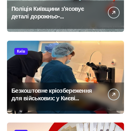
Поліція Київщини з’ясовує
деталі дорожньо-
транспортної пригоди в селі
Щербаки за участю двох
неповнолітніх постраждалих
Київ
Безкоштовне кріозбереження
для військових: у Києві
оновили центр
репродуктивної медицини