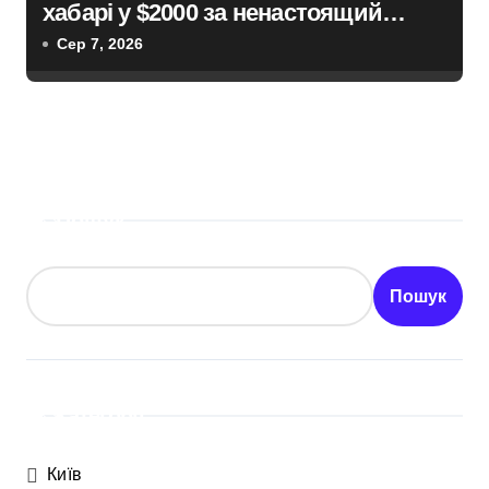
хабарі у $2000 за ненастоящий
діагноз
Сер 7, 2026
Пошук
Пошук
Категорії
Київ