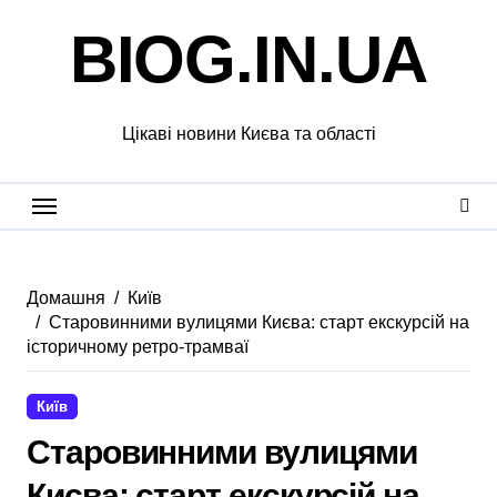
Перейти
BIOG.IN.UA
до
вмісту
Цікаві новини Києва та області
Домашня
Київ
Старовинними вулицями Києва: старт екскурсій на
історичному ретро-трамваї
Київ
Старовинними вулицями
Києва: старт екскурсій на