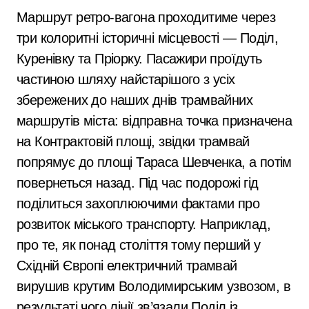
Маршрут ретро-вагона проходитиме через
три колоритні історичні місцевості — Поділ,
Куренівку та Пріорку. Пасажири проїдуть
частиною шляху найстарішого з усіх
збережених до наших днів трамвайних
маршрутів міста: відправна точка призначена
на Контрактовій площі, звідки трамвай
попрямує до площі Тараса Шевченка, а потім
повернеться назад. Під час подорожі гід
поділиться захоплюючими фактами про
розвиток міського транспорту. Наприклад,
про те, як понад століття тому перший у
Східній Європі електричний трамвай
вирушив крутим Володимирським узвозом, в
результаті чого лінії зв’язали Поділ із