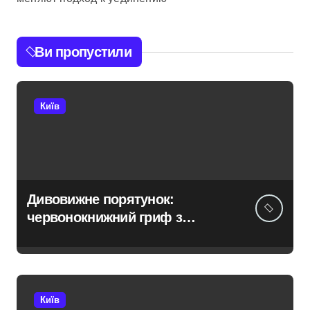
Ви пропустили
Київ
Дивовижне порятунок:
червонокнижний гриф з
Німеччини ледве в survivors
after мандрівки на Київщині
Київ