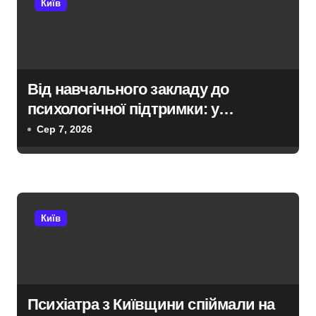
Київ
і
в
Від навчального закладу до
психологічної підтримки: у
Київській області з’явиться
Сер 7, 2026
унікальний маршрут для молоді
Київ
Психіатра з Київщини спіймали на