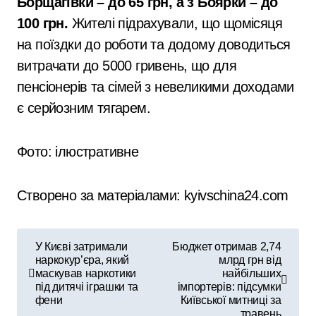
Борщагівки – до 65 грн, а з Боярки – до
100 грн.
Жителі підрахували, що щомісяця
на поїздки до роботи та додому доводиться
витрачати до 5000 гривень, що для
пенсіонерів та сімей з невеликими доходами
є серйозним тягарем.
Фото: ілюстративне
Створено за матеріалами: kyivschina24.com
Н
У Києві затримали
Бюджет отримав 2,74
наркокур’єра, який
млрд грн від
а
маскував наркотики
найбільших
під дитячі іграшки та
імпортерів: підсумки
в
фени
Київської митниці за
травень