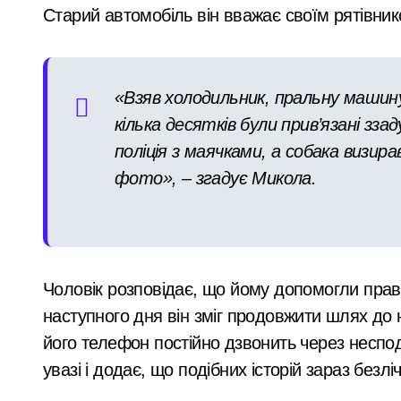
Старий автомобіль він вважає своїм рятівник
Суд у Києві розгляне справу організа
Кібербезпека для підприємців: поради
«Взяв холодильник, пральну машин
Рятувальники Київщини борються з н
кілька десятків були прив’язані ззад
У Києві до 2029 року з’являться три 
поліція з маячками, а собака визирав
Київ: судовий процес над організато
фото», – згадує Микола.
Чоловік розповідає, що йому допомогли прав
наступного дня він зміг продовжити шлях до н
його телефон постійно дзвонить через неспод
увазі і додає, що подібних історій зараз безліч