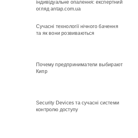
індивідуальне опалення: експертний
огляд antap.com.ua
ежено придатного» за $15 тис.
Сучасні технології нічного бачення
та як вони розвиваються
ьних умовах
Почему предприниматели выбирают
Кипр
Security Devices та сучасні системи
контролю доступу