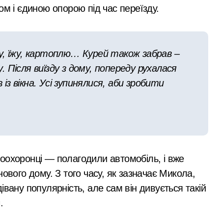
ом і єдиною опорою під час переїзду.
тора схеми підробки інвалідності за $28 тис. і статусу «обм
 поліції Київщини для захисту бізнесу та фінансів
у, їжу, картоплю… Курей також забрав –
аслідками ворожих атак у Бучанському районі в екстремал
у. Після виїзду з дому, попереду рухалася
нові станції метро: всі подробиці програми розвитку
 із вікна. Усі зупинялися, аби зробити
рами мережі із 39 нелегальних казино
оохоронці — полагодили автомобіль, і вже
ового дому. З того часу, як зазначає Микола,
івану популярність, але сам він дивується такій
.