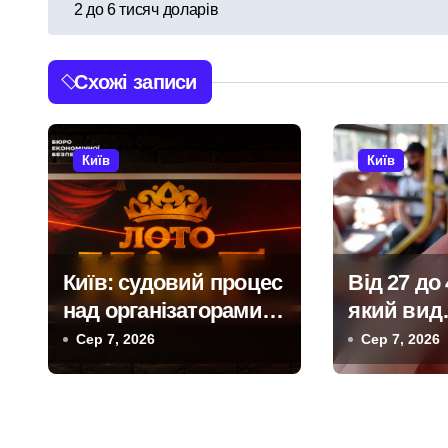
а
2 до 6 тисяч доларів
в
і
Схожі записи
г
а
Київ
Київ
ц
і
Київ: судовий процес
Від 27 до 
я
над організаторами
який вид
з
мережі із 39
громадсь
Сер 7, 2026
Сер 7, 2026
нелегальних казино
транспорт
а
виявивс
п
найгаряч