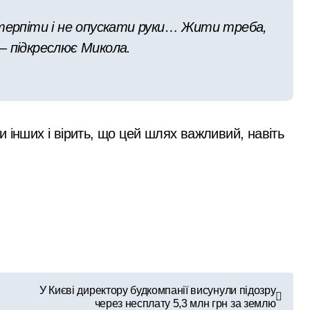
 терпіти і не опускати руки… Жити треба,
– підкреслює Микола.
 інших і вірить, що цей шлях важливий, навіть
У Києві директору будкомпанії висунули підозру
через несплату 5,3 млн грн за землю