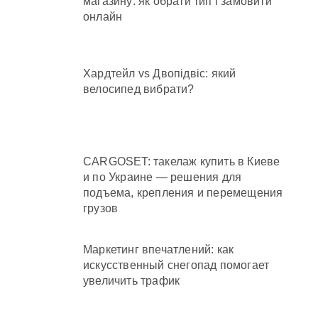
магазину: як обрати тип і замовити
онлайн
Хардтейл vs Двопідвіс: який
велосипед вибрати?
CARGOSET: такелаж купить в Киеве
и по Украине — решения для
подъема, крепления и перемещения
грузов
Маркетинг впечатлений: как
искусственный снегопад помогает
увеличить трафик