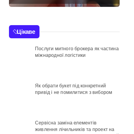
нів у розпліднику
транспорту у Києві
виявився
найгарячішим
отримують
Цікаве
іонерів на майже 9 млн грн
Послуги митного брокера як частина
в КМДА у витратах
міжнародної логістики
с спроби прориву до Молдови
Як обрати букет під конкретний
привід і не помилитися з вибором
нної забудови під оренду
Сервісна заміна елементів
живлення лічильників та проект на