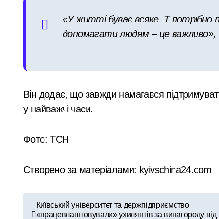
«У житті буває всяке. Т потрібно
допомагати людям – це важливо», 
Він додає, що завжди намагався підтримувати
у найважчі часи.
Фото: ТСН
Створено за матеріалами: kyivschina24.com
Н
Київський університет та держпідприємство
«працевлаштовували» ухилянтів за винагороду від