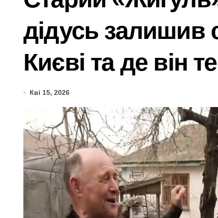
Подільська прокуратура домагається 
дідусь залишив 
Компенсаційні виплати на освіту для
Двійня tragically загинула після пер
Києві та де він т
Шахраї з кол-центрів на Київщині вим
Київщина готова надати понад 400 ти
Кві 15, 2026
Сервісна заміна елементів живлення 
У Києві затримали 23-річного кур’єр
Підполковнику ПС ЗСУ пред’явили нов
Ракетний удар по Києву: BOOKCHEF вт
Сучасні технології нічного бачення 
«Стрільба заради шоу: у Києві 20-річ