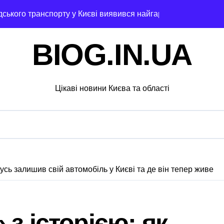
адського транспорту у Києві виявився найгарячішим
міжнародної логістики
BIOG.IN.UA
і оголосили підозру через завищену ціну на УЗД на 6 млн г
 майже 2 тисячі пожеж за рік у природних екосистемах
Цікаві новини Києва та області
ків, що займаються незаконною вирубкою лісу
ід і не помилитися з вибором
рожньо-транспортної пригоди в селі Щербаки за участю дво
ськових: у Києві оновили центр репродуктивної медицини
дусь залишив свій автомобіль у Києві та де він тепер живе
 відсутність стратегії»: критика політики безпеки Києва
ний за $6 000 у справі про «звільнення» від мобілізації
з історією: як
ли у лікарській недбалості після втрати вагітності після опе