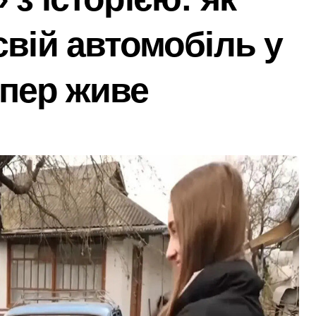
через суд анулювання прав власності на фіктивну будівлю 
свій автомобіль у
 дітей Захисників у Києві: умови отримання до 40 тисяч грив
едчасних пологів: у Києві розкрили незаконну схему сурогат
епер живе
анили у чехів понад 12 млн грн: організаторів чекає судові 
с. грн компенсацій: фінансова підтримка для постраждалих 
лічильників та проект на індивідуальне опалення: експертн
а: пенсіонерка втратила $18 тисяч через фейкового полковн
і звинувачення: 6 квартир у Києві, апартаменти в Буковелі
ратив більше 100 тисяч книг та всі свої запаси
та як вони розвиваються
ний юнак запустив сигнальні ракети у дворі»