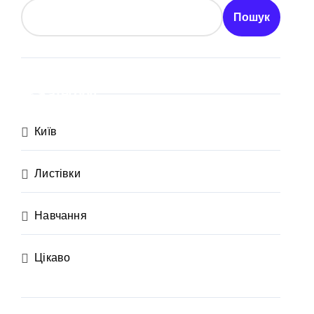
в центрі Києва
Пошук
ень і процедура подачі документів
ного материнства для іноземців
Категорії
розгляди
від війни підприємств
Київ
ий огляд antap.com.ua
Листівки
ика СБУ
 та активи на понад 20 млн грн
Навчання
Цікаво