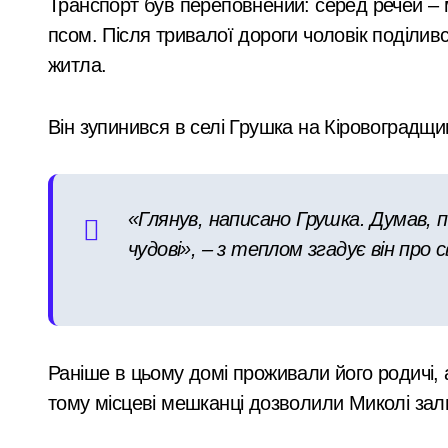
Транспорт був переповнений: серед речей – ме
займаються
У Києві розпочали розслідування че
псом. Після тривалої дороги чоловік поділив
незаконною
Почему предприниматели выбирают
житла.
вирубкою лісу
Більше 442 тисяч ВПО у Києві: як пе
Обіцяли величезні доходи, але забир
Він зупинився в селі Грушка на Кіровоградщин
План підготовки Києва до зимового 
Security Devices та сучасні системи
«Глянув, написано Грушка. Думав, п
Затримання завершилося конфліктом:
чудові», – з теплом згадує він про с
Витік аміаку в Києві після ракетного 
Установка видеонаблюдения Киев — 
Скам в Instagram-магазинах: як пер
Раніше в цьому домі проживали його родичі,
тому місцеві мешканці дозволили Миколі зал
У Києві через суд повернули громаді
У липні в лікарнях Київщини з’явил