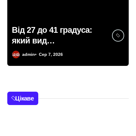
Від 27 до 41 градуса:
який вид
громадського
admin
Сер 7, 2026
транспорту у Києві
виявився
найгарячішим
Цікаве