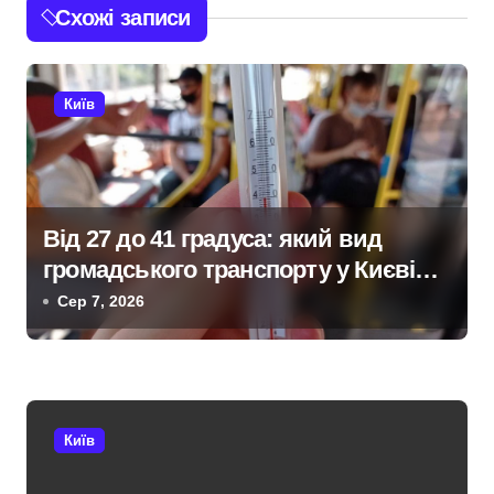
г
Схожі записи
а
ц
Київ
і
я
з
Від 27 до 41 градуса: який вид
громадського транспорту у Києві
а
виявився найгарячішим
Сер 7, 2026
п
и
с
Київ
і