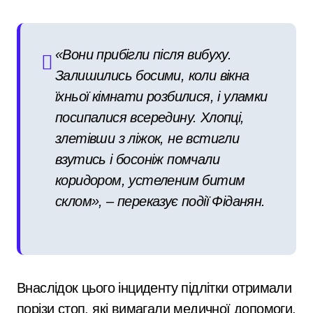
«Вони прибігли після вибуху.
Залишились босими, коли вікна
їхньої кімнати розбилися, і уламки
посипалися всередину. Хлопці,
злетівши з ліжок, не встигли
взутись і босоніж помчали
коридором, устеленим битим
склом», – переказує події Фіданян.
Внаслідок цього інциденту підлітки отримали
порізи стоп, які вимагали медичної допомоги.