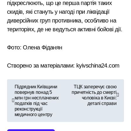
підкреслюють, що це перша партія таких
скидів, які стануть у нагоді при ліквідації
диверсійних груп противника, особливо на
територіях, де не ведуться активні бойові дії.
Фото: Олена Фіданян
Створено за матеріалами: kyivschina24.com
Н
Підрядник Київщини
ТЦК заперечує свою
повернув понад 5
причетність до смерті
а
млн грн несплачених
чоловіка в Києві:
податків під час
деталі справи
в
реконструкції
медичного центру
і