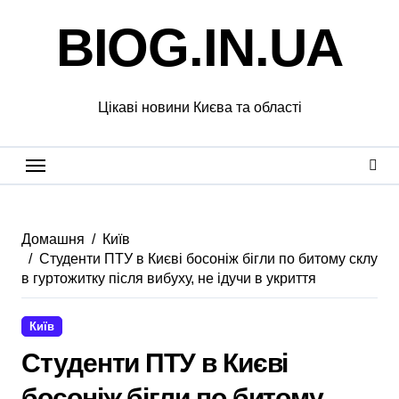
Перейти
BIOG.IN.UA
до
вмісту
Цікаві новини Києва та області
Домашня
Київ
Студенти ПТУ в Києві босоніж бігли по битому склу
в гуртожитку після вибуху, не ідучи в укриття
Київ
Студенти ПТУ в Києві
босоніж бігли по битому