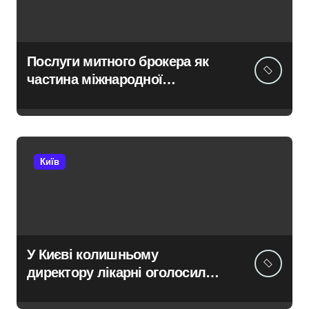
Послуги митного брокера як
частина міжнародної
логістики
Київ
У Києві колишньому
директору лікарні оголосили
підозру через завищену ціну
на УЗД на 6 млн грн