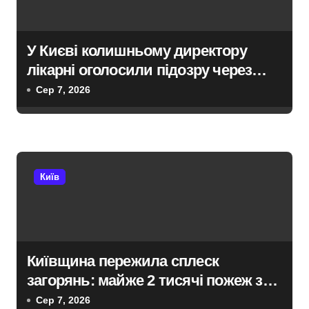
в
У Києві колишньому директору
лікарні оголосили підозру через
завищену ціну на УЗД на 6 млн грн
Сер 7, 2026
Київ
Київщина пережила сплеск
загорянь: майже 2 тисячі пожеж за
рік у природних екосистемах
Сер 7, 2026