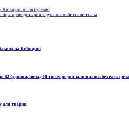
а Київщині після буревію
ліція проводить розслідування побиття ветерана
вільних на Київщині
о 62 будинки, понад 18 тисяч родин залишились без електрик
ку для тварин