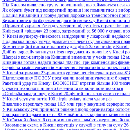
Під Києвом виявлено групу порушників, що займаються незак
Як обрати букет під конкретний привід і не помилитися з вибо
Поліція Київщини з’ясовує деталі дорожньо-транспортної приг
Безкоштовне кріозбереження для військових: у Києві оновили
«Приватні укриття, безлад у метро та відсутність стратегії»: к
Київський «рішала» 23 років, затриманий за $6 000 у справі про 
У Києві акушерку-гінеколога запідозрили у лікарській недбалості
Подільська прокуратура домагається через суд анулювання прав
Компенсаційні виплати на освіту для дітей Захисників у Києві:
Двійня tragically загинула після передчасних пологів: у Києві 
Шахраї з кол-центрів на Київщині виманили у чехів понад 12 мл
Київщина готова надати понад 400 тис. грн компенсацій: фінан
Сервісна заміна елементів живлення лічильників та проект на і
У Києві затримали 23-річного кур’єра: пенсіонерка втратила $
Підполковнику ПС ЗСУ пред’явили нові звинувачення: 6 квартир
Ракетний удар по Києву: BOOKCHEF втратив більше 100 тисяч к
Сучасні технології нічного бачення та як вони розвиваються
«Стрільба заради шоу: у Києві 20-річний юнак запустив сигналь
У Києві усунули витік 100 літрів аміаку після удару рф
Виявлено переплату понад 16,5 млн грн у закупівлі серверів: 
У Київському суді прийняли рішення щодо організатора ботофер
Прощальний «джекпот» на 83 мільйони: як керівник київської 
У Київській області 6 серпня вшанують пам’ять жертв російської
«Зловмисна схема в Києві: корупція у службі в тилу на суму 26