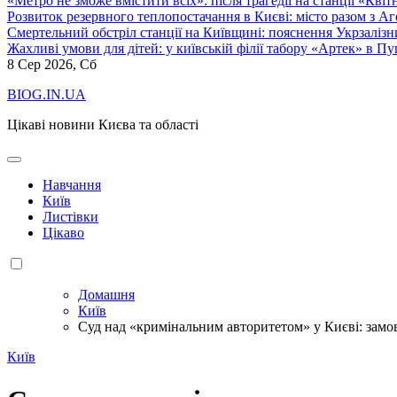
«Метро не зможе вмістити всіх»: після трагедії на станції «Кві
Розвиток резервного теплопостачання в Києві: місто разом з 
Смертельний обстріл станції на Київщині: пояснення Укрзалізни
Жахливі умови для дітей: у київській філії табору «Артек» в П
8
Сер 2026, Сб
BIOG.IN.UA
Цікаві новини Києва та області
Навчання
Київ
Листівки
Цікаво
Домашня
Київ
Суд над «кримінальним авторитетом» у Києві: замов
Київ