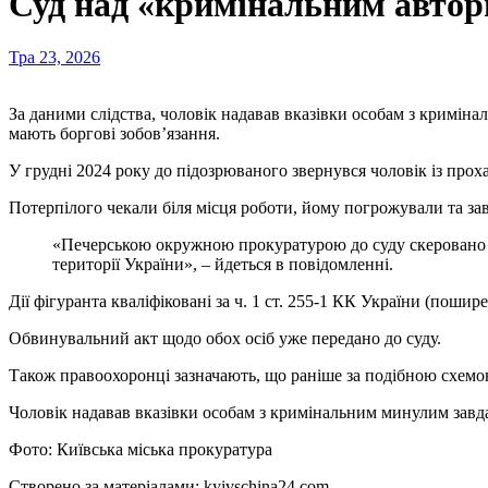
Суд над «кримінальним автори
Тра 23, 2026
За даними слідства, чоловік надавав вказівки особам з кримінальним минулим використовувати насильство щодо людей, яких інші учасники конфліктів вважали «винними» або такими, що
мають боргові зобов’язання.
У грудні 2024 року до підозрюваного звернувся чоловік із прох
Потерпілого чекали біля місця роботи, йому погрожували та завд
«Печерською окружною прокуратурою до суду скеровано обвинувальний акт стосовно «кримінального авторитета», якого обвинувачують у поширенні злочинного впливу на
території України», – йдеться в повідомленні.
Дії фігуранта кваліфіковані за ч. 1 ст. 255-1 КК України (пошир
Обвинувальний акт щодо обох осіб уже передано до суду.
Також правоохоронці зазначають, що раніше за подібною схемо
Чоловік надавав вказівки особам з кримінальним минулим завда
Фото: Київська міська прокуратура
Створено за матеріалами: kyivschina24.com