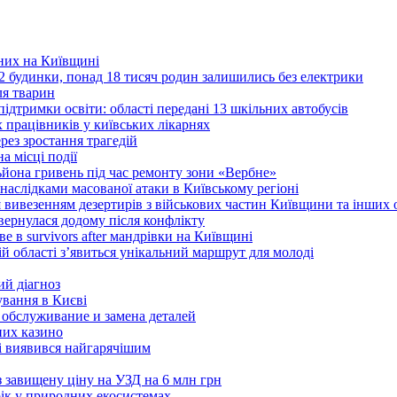
ьних на Київщині
2 будинки, понад 18 тисяч родин залишились без електрики
ля тварин
ідтримки освіти: області передані 13 шкільних автобусів
 працівників у київських лікарнях
ез зростання трагедій
а місці події
ьйона гривень під час ремонту зони «Вербне»
наслідками масованої атаки в Київському регіоні
 вивезенням дезертирів з військових частин Київщини та інших 
овернулася додому після конфлікту
в survivors after мандрівки на Київщині
ій області з’явиться унікальний маршрут для молоді
ий діагноз
ування в Києві
 обслуживание и замена деталей
них казино
ві виявився найгарячішим
з завищену ціну на УЗД на 6 млн грн
рік у природних екосистемах