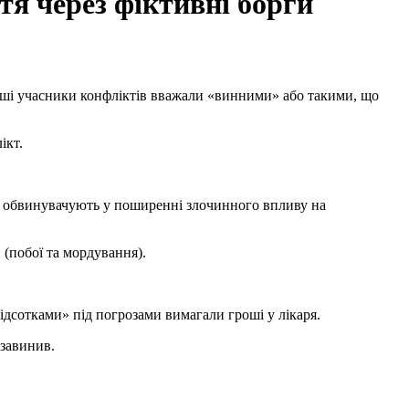
тя через фіктивні борги
ікт.
и (побої та мордування).
дсотками» під погрозами вимагали гроші у лікаря.
 завинив.