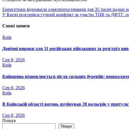
Навігація
Енергетики відновили електропостачання для 35 тисяч родин н
У Києві розгорівся гучний конфлікт за участю ТЦК та ДФТГ: по
записів
Схожі записи
Київ
Довічні вироки для 11 російських військових за розстріл ци
Сер 8, 2026
Київ
Київщина відновлюється після сильних буревіїв: пошкоджен
Сер 8, 2026
Київ
В Київській області вогонь зруйнував 20 вольєрів у притул
Сер 8, 2026
Пошук
Пошук