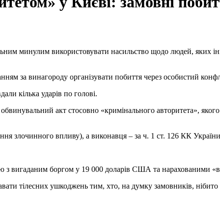
тетом» у Києві: замовні побит
анням за винагороду організувати побиття через особистий конфл
али кілька ударів по голові.
ення злочинного впливу), а виконавця – за ч. 1 ст. 126 КК Україн
ю з вигаданим боргом у 19 000 доларів США та нарахованими «ві
вати тілесних ушкоджень тим, хто, на думку замовників, нібито