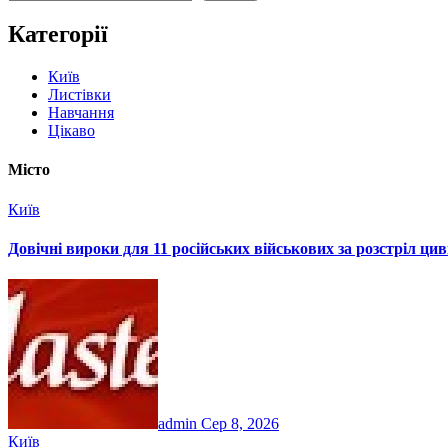
Категорії
Київ
Листівки
Навчання
Цікаво
Місто
Київ
Довічні вироки для 11 російських військових за розстріл ци
admin
Сер 8, 2026
Київ