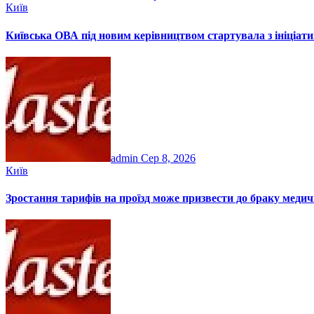
Київ
Київська ОВА під новим керівництвом стартувала з ініціатив
admin
Сер 8, 2026
Київ
Зростання тарифів на проїзд може призвести до браку медич