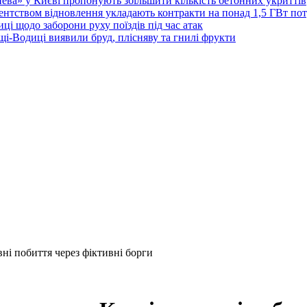
тнева» у Києві пропонують збільшити кількість бетонних укриттів
Агентством відновлення укладають контракти на понад 1,5 ГВт по
ці щодо заборони руху поїздів під час атак
ущі-Водиці виявили бруд, плісняву та гнилі фрукти
ні побиття через фіктивні борги