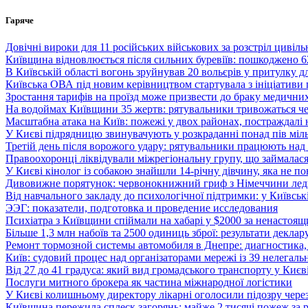
Перейти
Гаряче
до
вмісту
Довічні вироки для 11 російських військових за розстріл цивіл
Київщина відновлюється після сильних буревіїв: пошкоджено 6
В Київській області вогонь зруйнував 20 вольєрів у притулку д
Київська ОВА під новим керівництвом стартувала з ініціативи п
Зростання тарифів на проїзд може призвести до браку медичних
На водоймах Київщини 35 жертв: рятувальники тривожаться чер
Масштабна атака на Київ: пожежі у двох районах, постраждалі н
У Києві підрядницю звинувачують у розкраданні понад пів міл
Третій день після ворожого удару: рятувальники працюють над 
Правоохоронці ліквідували міжрегіональну групу, що займалася
У Києві кінолог із собакою знайшли 14-річну дівчину, яка не п
Дивовижне порятунок: червонокнижний гриф з Німеччини ледве 
Від навчального закладу до психологічної підтримки: у Київськ
ЭЭГ: показатели, подготовка и проведение исследования
Психіатра з Київщини спіймали на хабарі у $2000 за ненастоящ
Більше 1,3 млн набоїв та 2500 одиниць зброї: результати деклар
Ремонт тормозной системы автомобиля в Днепре: диагностика,
Київ: судовий процес над організаторами мережі із 39 нелегаль
Від 27 до 41 градуса: який вид громадського транспорту у Киє
Послуги митного брокера як частина міжнародної логістики
У Києві колишньому директору лікарні оголосили підозру чере
Київщина пережила сплеск загорянь: майже 2 тисячі пожеж за 