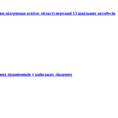
и підтримки освіти: області передані 13 шкільних автобусів
них працівників у київських лікарнях