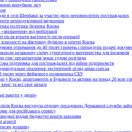
онною вирубкою лісу
ром
оди в селі Щербаки за участю двох неповнолітніх постраждалих
 центр репродуктивної медицини
ритика політики безпеки Києва
«звільнення» від мобілізації
 після втрати вагітності після операції
 власності на фіктивну будівлю в центрі Києва
 умови отримання до 40 тисяч гривень і процедура подачі докуме
розкрили незаконну схему сурогатного материнства для іноземців
н грн: організаторів чекає судові розгляди
сова підтримка для постраждалих від війни підприємств
ндивідуальне опалення: експертний огляд antap.com.ua
18 тисяч через фейкового полковника СБУ
 у Києві, апартаменти в Буковелі та активи на понад 20 млн гр
ниг та всі свої запаси
ні ракети у дворі»
поліція Києва висунула підозру посадовцю Державної служби зайн
ми для російського сервісу
швидкої віддав бюджетні кошти шахраям
 агресії
 тисяч доларів»