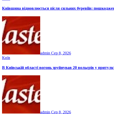
Київщина відновлюється після сильних буревіїв: пошкоджен
admin
Сер 8, 2026
Київ
В Київській області вогонь зруйнував 20 вольєрів у притул
admin
Сер 8, 2026