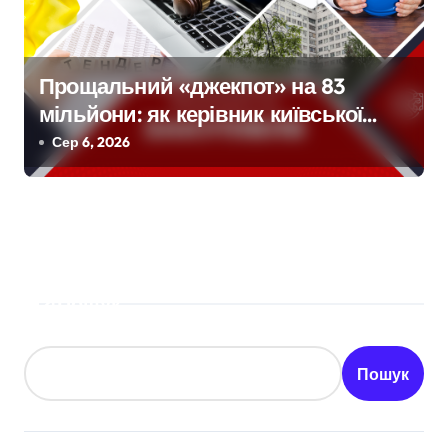
Прощальний «джекпот» на 83
мільйони: як керівник київської
швидкої віддав бюджетні кошти
Сер 6, 2026
шахраям
Пошук
Пошук