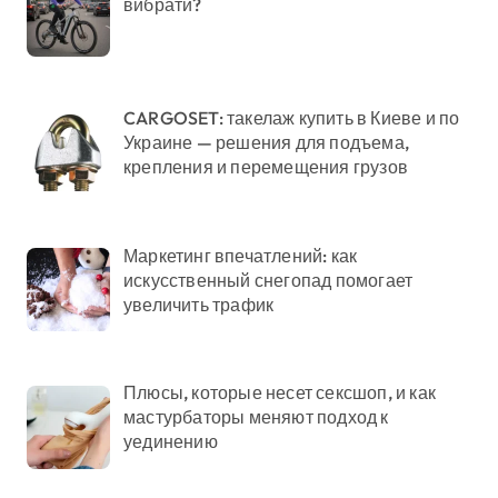
вибрати?
CARGOSET: такелаж купить в Киеве и по
Украине — решения для подъема,
крепления и перемещения грузов
Маркетинг впечатлений: как
искусственный снегопад помогает
увеличить трафик
Плюсы, которые несет сексшоп, и как
мастурбаторы меняют подход к
уединению