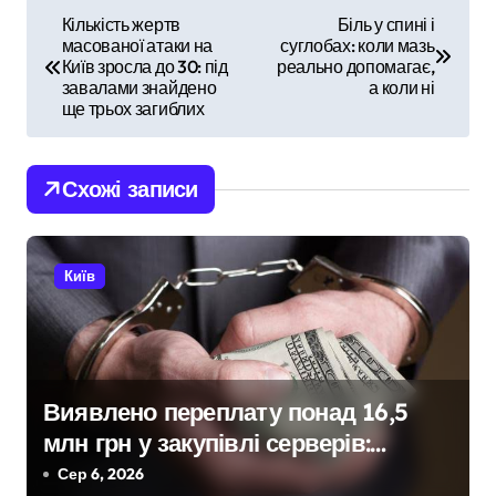
Н
Кількість жертв
Біль у спині і
масованої атаки на
суглобах: коли мазь
а
Київ зросла до 30: під
реально допомагає,
завалами знайдено
а коли ні
в
ще трьох загиблих
і
Схожі записи
г
а
Київ
ц
і
я
Виявлено переплату понад 16,5
з
млн грн у закупівлі серверів:
а
поліція Києва висунула підозру
Сер 6, 2026