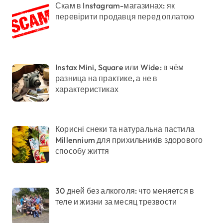
Скам в Instagram-магазинах: як
перевірити продавця перед оплатою
Instax Mini, Square или Wide: в чём
разница на практике, а не в
характеристиках
Корисні снеки та натуральна пастила
Millennium для прихильників здорового
способу життя
30 дней без алкоголя: что меняется в
теле и жизни за месяц трезвости