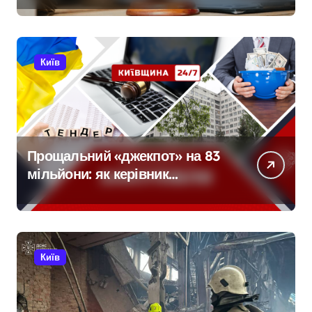
сервісу
Київ
Прощальний «джекпот» на 83
мільйони: як керівник
київської швидкої віддав
бюджетні кошти шахраям
Київ