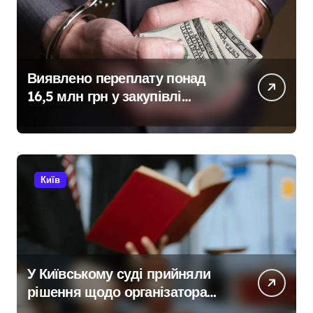
Виявлено переплату понад
16,5 млн грн у закупівлі
серверів: поліція Києва
висунула підозру посадовцю
Державної служби зайнятості
Київ
У Київському суді прийняли
рішення щодо організатора
ботоферми для російського