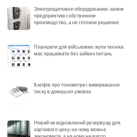
Электрощитовое оборудование: зачем
предприятию собственное
производство, а не готовое решение
Планшети для військових: коли техніка
має працювати без зайвих питань
5 міфів про тонометри і вимірювання
тиску в домашніх умовах
Новий чи відновлений резервуар для
харчового цеху: на чому можна
зекономити, а на чому не варто