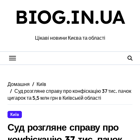
Перейти
BIOG.IN.UA
до
вмісту
Цікаві новини Києва та області
Домашня
Київ
Суд розгляне справу про конфіскацію 37 тис. пачок
цигарок та 5,5 млн грн в Київській області
Київ
Суд розгляне справу про
конфіскацію 37 тис. пачок