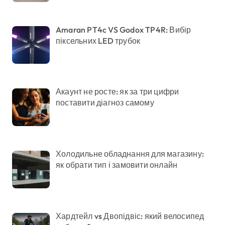
Amaran PT4c VS Godox TP4R: Вибір
піксельних LED трубок
Акаунт не росте: як за три цифри
поставити діагноз самому
Холодильне обладнання для магазину:
як обрати тип і замовити онлайн
Хардтейл vs Двопідвіс: який велосипед