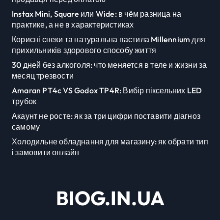
Instax Mini, Square или Wide: в чём разница на
практике, а не в характеристиках
Корисні снеки та натуральна пастила Millennium для
прихильників здорового способу життя
30 дней без алкоголя: что меняется в теле и жизни за
месяц трезвости
Amaran PT4c VS Godox TP4R: Вибір піксельних LED
трубок
Акаунт не росте: як за три цифри поставити діагноз
самому
Холодильне обладнання для магазину: як обрати тип
і замовити онлайн
BIOG.IN.UA