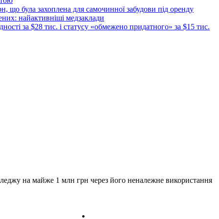
атою
рн, що була захоплена для самочинної забудови під оренду
ених: найактивніші медзаклади
дності за $28 тис. і статусу «обмежено придатного» за $15 тис.
оледжу на майже 1 млн грн через його неналежне використання