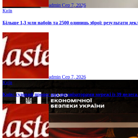
admin
Сер 7, 2026
Київ
Більше 1,3 млн набоїв та 2500 одиниць зброї: результати де
admin
Сер 7, 2026
Київ
Київ: судовий процес над організаторами мережі із 39 нелег