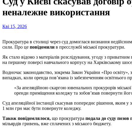
Суд у Києві скасував договір
неналежне використання
Кві 15, 2026
Прокуратура в столиці через суд домоглася визнання недійсн
сили. Про це
повідомили
в пресслужбі міської прокуратури.
Як стало відомо з матеріалів розслідування, угоду з приватни
на першому поверсі навчального корпусу на Харківському шосе,
Водночас законодавство, зокрема Закон України «Про освіту», 
випадках, коли оренда пов’язана із забезпеченням освітнього п
«За апеляційною скаргою ювенальних прокурорів міської прокуратури Північний апеляційний господарський суд підтримав позицію прокуратури та визнав недійсним договір
оренди приміщення коледжу та зобов’язав повернути його»
Суд апеляційної інстанції скасував попереднє рішення, яким у
1 млн грн має бути повернуте коледжу.
Також повідомлялося,
що прокуратура
подала до суду позов
мільярдів гривень, вже сплачених з міського бюджету.