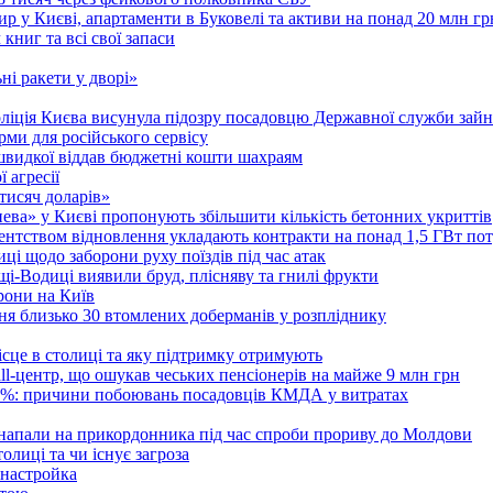
 у Києві, апартаменти в Буковелі та активи на понад 20 млн гр
ниг та всі свої запаси
ні ракети у дворі»
поліція Києва висунула підозру посадовцю Державної служби зайн
ми для російського сервісу
швидкої віддав бюджетні кошти шахраям
 агресії
 тисяч доларів»
тнева» у Києві пропонують збільшити кількість бетонних укриттів
Агентством відновлення укладають контракти на понад 1,5 ГВт по
ці щодо заборони руху поїздів під час атак
ущі-Водиці виявили бруд, плісняву та гнилі фрукти
рони на Київ
ня близько 30 втомлених доберманів у розпліднику
ісце в столиці та яку підтримку отримують
all-центр, що ошукав чеських пенсіонерів на майже 9 млн грн
 6%: причини побоювань посадовців КМДА у витратах
 напали на прикордонника під час спроби прориву до Молдови
толиці та чи існує загроза
 настройка