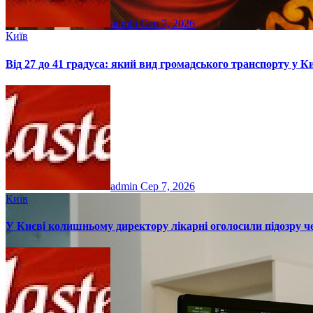
admin
Сер 7, 2026
Київ
Від 27 до 41 градуса: який вид громадського транспорту у 
admin
Сер 7, 2026
Київ
У Києві колишньому директору лікарні оголосили підозру че