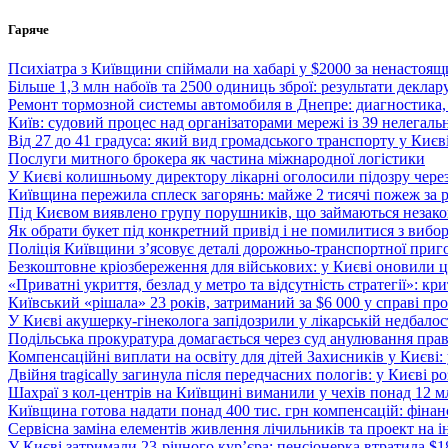
Перейти
Гаряче
до
вмісту
Психіатра з Київщини спіймали на хабарі у $2000 за ненастоящ
Більше 1,3 млн набоїв та 2500 одиниць зброї: результати деклар
Ремонт тормозной системы автомобиля в Днепре: диагностика,
Київ: судовий процес над організаторами мережі із 39 нелегаль
Від 27 до 41 градуса: який вид громадського транспорту у Киє
Послуги митного брокера як частина міжнародної логістики
У Києві колишньому директору лікарні оголосили підозру чере
Київщина пережила сплеск загорянь: майже 2 тисячі пожеж за 
Під Києвом виявлено групу порушників, що займаються незак
Як обрати букет під конкретний привід і не помилитися з вибо
Поліція Київщини з’ясовує деталі дорожньо-транспортної приг
Безкоштовне кріозбереження для військових: у Києві оновили
«Приватні укриття, безлад у метро та відсутність стратегії»: к
Київський «рішала» 23 років, затриманий за $6 000 у справі про 
У Києві акушерку-гінеколога запідозрили у лікарській недбалості
Подільська прокуратура домагається через суд анулювання прав
Компенсаційні виплати на освіту для дітей Захисників у Києві:
Двійня tragically загинула після передчасних пологів: у Києві 
Шахраї з кол-центрів на Київщині виманили у чехів понад 12 мл
Київщина готова надати понад 400 тис. грн компенсацій: фінан
Сервісна заміна елементів живлення лічильників та проект на і
У Києві затримали 23-річного кур’єра: пенсіонерка втратила $