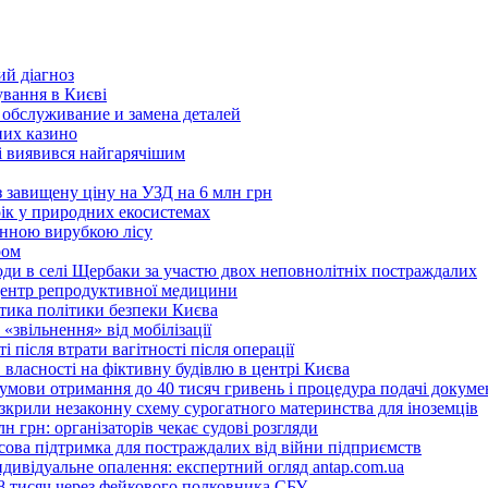
ий діагноз
ування в Києві
 обслуживание и замена деталей
них казино
ві виявився найгарячішим
з завищену ціну на УЗД на 6 млн грн
рік у природних екосистемах
онною вирубкою лісу
ром
оди в селі Щербаки за участю двох неповнолітніх постраждалих
 центр репродуктивної медицини
ритика політики безпеки Києва
«звільнення» від мобілізації
 після втрати вагітності після операції
 власності на фіктивну будівлю в центрі Києва
 умови отримання до 40 тисяч гривень і процедура подачі докуме
розкрили незаконну схему сурогатного материнства для іноземців
н грн: організаторів чекає судові розгляди
сова підтримка для постраждалих від війни підприємств
ндивідуальне опалення: експертний огляд antap.com.ua
18 тисяч через фейкового полковника СБУ