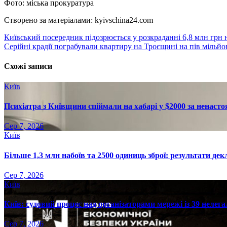
Фото: міська прокуратура
Створено за матеріалами: kyivschina24.com
Навігація
Київський посередник підозрюється у розкраданні 6,8 млн грн
Серійні крадії пограбували квартиру на Троєщині на пів мільйо
записів
Схожі записи
Київ
Психіатра з Київщини спіймали на хабарі у $2000 за ненасто
Сер 7, 2026
Київ
Більше 1,3 млн набоїв та 2500 одиниць зброї: результати де
Сер 7, 2026
Київ
Київ: судовий процес над організаторами мережі із 39 нелег
Сер 7, 2026