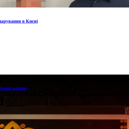
кларування в Києві
альних казино