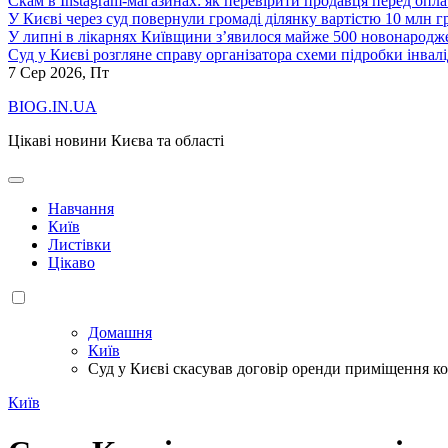
Скам в Instagram-магазинах: як перевірити продавця перед опл
У Києві через суд повернули громаді ділянку вартістю 10 млн г
У липні в лікарнях Київщини з’явилося майже 500 новонародж
Суд у Києві розгляне справу організатора схеми підробки інвалі
7
Сер 2026, Пт
BIOG.IN.UA
Цікаві новини Києва та області
Навчання
Київ
Листівки
Цікаво
Домашня
Київ
Суд у Києві скасував договір оренди приміщення к
Київ