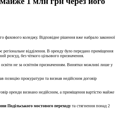
 майже 1 млн грн через його
го фахового коледжу. В
ідповідне рішення вже набрало законної
оє регіональне відділення. В оренду було передано приміщення
й розсуд, без чіткого цільового призначення.
 освіти не за освітнім призначенням. Винятки можливі лише у
договір оренди визнано недійсним, а приміщення вартістю майже
тини Подільського мостового переходу
та стягнення понад 2