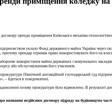
 оренди приміщення коледжу на
им договору оренди приміщення
Київського механіко-технологічно
м підприємством уклало
Фонд державного майна України
через св
 причому орендар отримав право використовувати його на власни
забороняє використання майна державних і комунальних закладів
роцесу або обслуговуванням його учасників.
, – йдеться в повідомленні.
 задоволенні позову прокуратури було відмовлено. В результаті 
 про визнання недійсним договору підряду на будівництво час