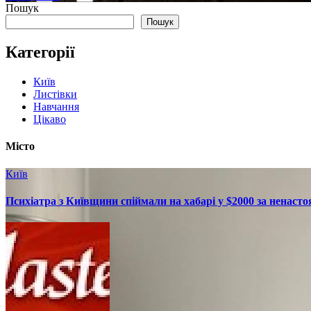
Пошук
Пошук
Категорії
Київ
Листівки
Навчання
Цікаво
Місто
Київ
Психіатра з Київщини спіймали на хабарі у $2000 за ненасто