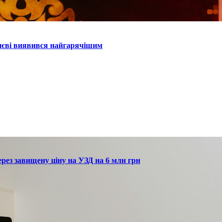
Києві виявився найгарячішим
рез завищену ціну на УЗД на 6 млн грн