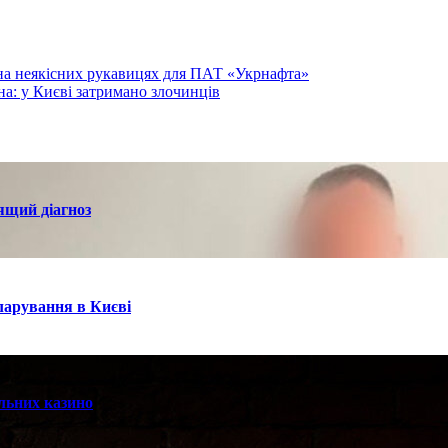
 на неякісних рукавицях для ПАТ «Укрнафта»
на: у Києві затримано злочинців
ящий діагноз
кларування в Києві
альних казино