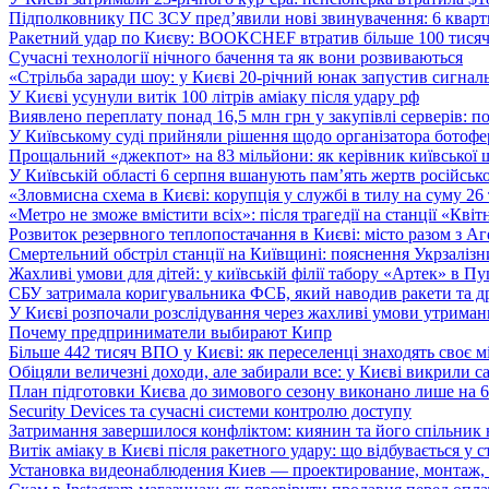
Підполковнику ПС ЗСУ пред’явили нові звинувачення: 6 квартир
Ракетний удар по Києву: BOOKCHEF втратив більше 100 тисяч к
Сучасні технології нічного бачення та як вони розвиваються
«Стрільба заради шоу: у Києві 20-річний юнак запустив сигналь
У Києві усунули витік 100 літрів аміаку після удару рф
Виявлено переплату понад 16,5 млн грн у закупівлі серверів: 
У Київському суді прийняли рішення щодо організатора ботофер
Прощальний «джекпот» на 83 мільйони: як керівник київської 
У Київській області 6 серпня вшанують пам’ять жертв російської
«Зловмисна схема в Києві: корупція у службі в тилу на суму 26
«Метро не зможе вмістити всіх»: після трагедії на станції «Кві
Розвиток резервного теплопостачання в Києві: місто разом з 
Смертельний обстріл станції на Київщині: пояснення Укрзалізни
Жахливі умови для дітей: у київській філії табору «Артек» в П
СБУ затримала коригувальника ФСБ, який наводив ракети та д
У Києві розпочали розслідування через жахливі умови утриман
Почему предприниматели выбирают Кипр
Більше 442 тисяч ВПО у Києві: як переселенці знаходять своє м
Обіцяли величезні доходи, але забирали все: у Києві викрили c
План підготовки Києва до зимового сезону виконано лише на
Security Devices та сучасні системи контролю доступу
Затримання завершилося конфліктом: киянин та його спільник
Витік аміаку в Києві після ракетного удару: що відбувається у с
Установка видеонаблюдения Киев — проектирование, монтаж,