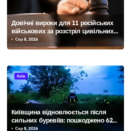
Довічні вироки для 11 російських
військових за розстріл цивільних
на Київщині
Сер 8, 2026
Київ
Київщина відновлюється після
сильних буревіїв: пошкоджено 62
будинки, понад 18 тисяч родин
Сер 8, 2026