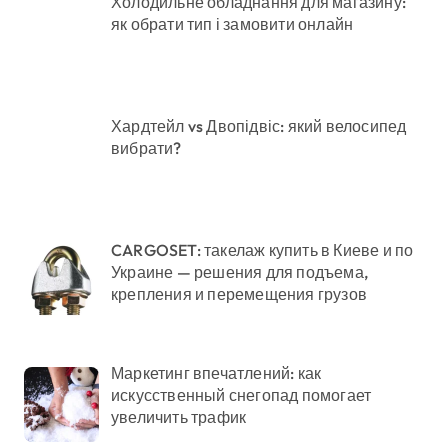
Холодильне обладнання для магазину:
як обрати тип і замовити онлайн
Хардтейл vs Двопідвіс: який велосипед
вибрати?
CARGOSET: такелаж купить в Киеве и по
Украине — решения для подъема,
крепления и перемещения грузов
Маркетинг впечатлений: как
искусственный снегопад помогает
увеличить трафик