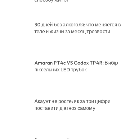
30 дней без алкоголя: что меняется в
теле и жизни за месяц трезвости
Amaran PT4c VS Godox TP4R: Вибір
піксельних LED трубок
Акаунт не росте: як за три цифри
поставити діагноз самому