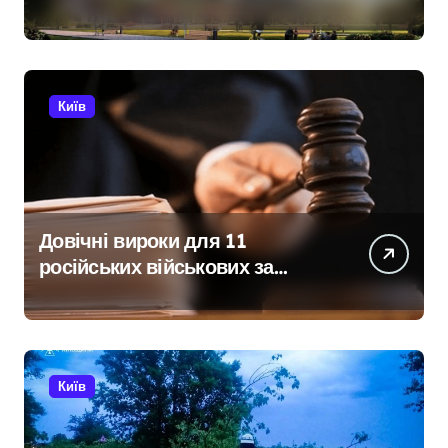
закритий, телефони мовчать,
керівник покинув місто
Київ
Довічні вироки для 11
російських військових за
розстріл цивільних на
Київщині
Київ