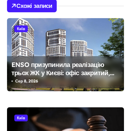
Схожі записи
а
ц
Київ
і
я
з
ENSO призупинила реалізацію
а
трьох ЖК у Києві: офіс закритий,
п
телефони мовчать, керівник
Сер 8, 2026
покинув місто
и
с
і
Київ
в