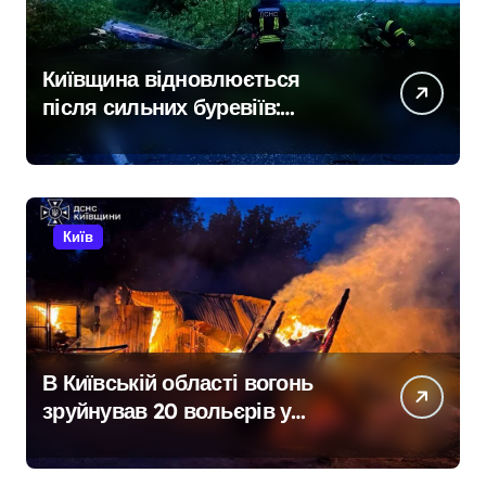
Київщина відновлюється
після сильних буревіїв:
пошкоджено 62 будинки,
понад 18 тисяч родин
залишились без електрики
Київ
В Київській області вогонь
зруйнував 20 вольєрів у
притулку для тварин