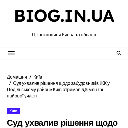
Перейти
BIOG.IN.UA
до
вмісту
Цікаві новини Києва та області
Домашня
Київ
Суд ухвалив рішення щодо забудовників ЖК у
Подільському районі: Київ отримав 5,5 млн грн
пайової участі
Київ
Суд ухвалив рішення щодо