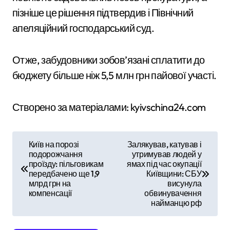
пізніше це рішення підтвердив і Північний
апеляційний господарський суд.
Отже, забудовники зобов’язані сплатити до
бюджету більше ніж 5,5 млн грн пайової участі.
Створено за матеріалами: kyivschina24.com
Н
Київ на порозі
Залякував, катував і
подорожчання
утримував людей у
а
проїзду: пільговикам
ямах під час окупації
передбачено ще 1,9
Київщини: СБУ
в
млрд грн на
висунула
компенсації
обвинувачення
і
найманцю рф
г