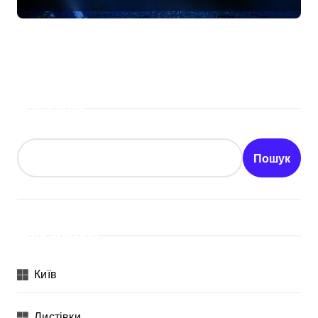
залишились без електрики
Пошук
Пошук
Категорії
Київ
Листівки