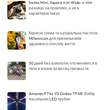
Instax Mini, Square или Wide: в чём
разница на практике, а не в
характеристиках
Корисні снеки та натуральна пастила
Millennium для прихильників
здорового способу життя
30 дней без алкоголя: что меняется в
теле и жизни за месяц трезвости
Amaran PT4c VS Godox TP4R: Вибір
піксельних LED трубок