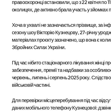
правоохоронці встановили, що з 22 квітня по 11
Розвиток резервного теплопостачання
околицях, де активно брала участь у зйомка
Смертельний обстріл станції на Київщ
Жахливі умови для дітей: у київській 
Хоча в ухвалі не зазначається прізвище, за ін
Київ
сезону шоу Вікторію Кузнецову, 27-річну урод
СБУ затримала коригувальника ФСБ, 
матеріалах проєкту зазначено, що вона є ко
У Києві розпочали розслідування чер
Збройних Силах України.
Почему предприниматели выбирают
Під час нібито стаціонарного лікування жінці
Більше 442 тисяч ВПО у Києві: як пер
забезпечення, премії та надбавки за особливо
Обіцяли величезні доходи, але забира
червень, липень і серпень 2025 року. Слідство
План підготовки Києва до зимового 
військовій частині.
У Києві акушерку-
Security Devices та сучасні системи 
гінеколога
Для перевірки місцеперебування під час відсу
Затримання завершилося конфліктом:
запідозрили у
даних мобільного телефону Кузнецової: дзвінкі
admin
Сер 6, 2026