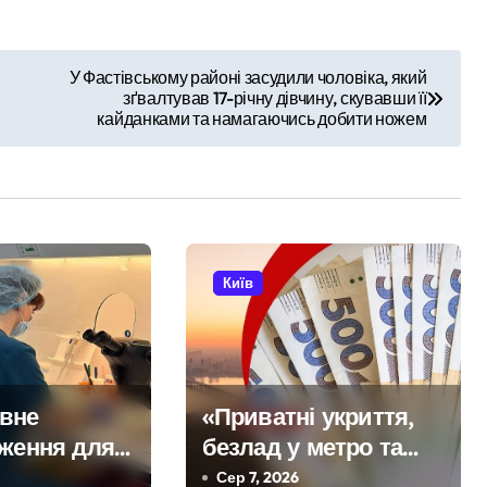
ть себе за співробітників СБУ, обдурили двох пенсіонерів на 
У Фастівському районі засудили чоловіка, який
ектротранспорті потрапив в страшну аварію
зґвалтував 17-річну дівчину, скувавши її
кайданками та намагаючись добити ножем
 району підозрюють у зловживанні资金, завдані збитки грома
инула парамедикиня «Госпітальєрів» Єва Ройтер, яка до остан
рожньо-транспортної пригоди в селі Щербаки за участю двох
Київ
вне
«Приватні укриття,
еження для
безлад у метро та
х: у Києві
відсутність стратегії»:
Сер 7, 2026