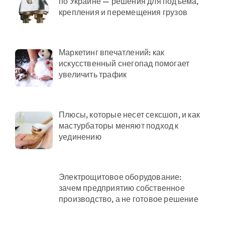
по Украине — решения для подъема,
крепления и перемещения грузов
Маркетинг впечатлений: как
искусственный снегопад помогает
увеличить трафик
Плюсы, которые несет сексшоп, и как
мастурбаторы меняют подход к
уединению
Электрощитовое оборудование:
зачем предприятию собственное
производство, а не готовое решение