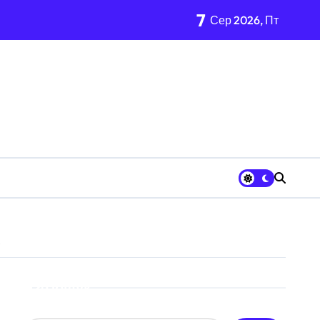
7
Сер 2026, Пт
ації
центрі Києва
нь і процедура подачі документів
ого материнства для іноземців
згляди
»
від війни підприємств
й огляд antap.com.ua
Пошук
ка СБУ