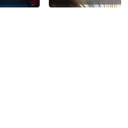
центр
критика політики
тивної
безпеки Києва
и