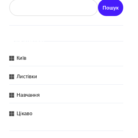
а активи на понад 20 млн грн
Пошук
Категорії
Київ
адовцю Державної служби зайнятості
Листівки
раям
Навчання
Цікаво
ількість бетонних укриттів