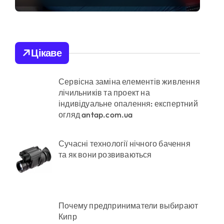
оновили центр
репродуктивної
медицини
Цікаве
ої забудови під оренду
Сервісна заміна елементів живлення
лічильників та проект на
ено придатного» за $15 тис.
індивідуальне опалення: експертний
огляд antap.com.ua
их умовах
Сучасні технології нічного бачення
та як вони розвиваються
они міста
Почему предприниматели выбирают
Кипр