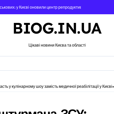
ськових: у Києві оновили центр репродуктивної медицини
відсутність стратегії»: критика політики безпеки Києва
BIOG.IN.UA
ий за $6 000 у справі про «звільнення» від мобілізації
ли у лікарській недбалості після втрати вагітності після опер
Цікаві новини Києва та області
через суд анулювання прав власності на фіктивну будівлю в 
дітей Захисників у Києві: умови отримання до 40 тисяч гриве
едчасних пологів: у Києві розкрили незаконну схему сурогатн
нили у чехів понад 12 млн грн: організаторів чекає судові ро
ть у кулінарному шоу замість медичної реабілітації у Києві
с. грн компенсацій: фінансова підтримка для постраждалих 
лічильників та проект на індивідуальне опалення: експертни
штурмана ЗСУ:
а: пенсіонерка втратила $18 тисяч через фейкового полковни