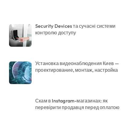
понад 12,5 млн грн»
Security Devices та сучасні системи
контролю доступу
ді становлять понад 245 тисяч гривень
нього рятувала інших
 неповнолітніх постраждалих
Установка видеонаблюдения Киев —
проектирование, монтаж, настройка
Скам в Instagram-магазинах: як
перевірити продавця перед оплатою