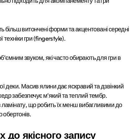
льно підходить для акомпанементу та гри
 більш витончені форми та акцентовані середні
ехніки гри (fingerstyle).
об’ємним звуком, які часто обирають для гри в
ї деки. Масив ялини дає яскравий та дзвінкий
 кедр забезпечує м’який та теплий тембр.
 ламінату, що робить їх менш вибагливими до
о обертонів.
х до якісного запису