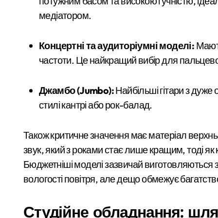
потужним басом та високою гучністю, ідеа
медіатором.
Концертні та аудиторіумні моделі:
Мають
частоти. Це найкращий вибір для пальцевої т
Джамбо (Jumbo):
Найбільші гітари з дуже 
стилі кантрі або рок-балад.
Також критичне значення має матеріал верхньо
звук, який з роками стає лише кращим, тоді як
Бюджетніші моделі зазвичай виготовляються з
вологості повітря, але дещо обмежує багатств
Студійне обладнання: шля