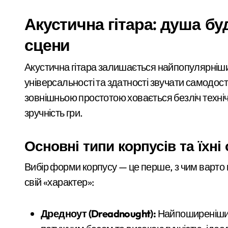
У Києві розпочали розслідування чер
Акустична гітара: душа бу
Почему предприниматели выбирают
сцени
Більше 442 тисяч ВПО у Києві: як пер
Акустична гітара залишається найпопулярнішим
Обіцяли величезні доходи, але забира
універсальності та здатності звучати самодос
зовнішньою простотою ховається безліч технічн
На водоймах Київщини 35 жертв: рят
зручність гри.
Основні типи корпусів та їхні
Вибір форми корпусу — це перше, з чим варто
свій «характер»:
Дредноут (Dreadnought):
Найпоширеніший