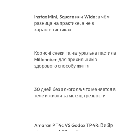
Instax Mini, Square или Wide: в чём
разница на практике, а не в
характеристиках
Корисні снеки та натуральна пастила
Millennium для прихильників
здорового способу життя
30 дней без алкоголя: что меняется в
теле и жизни за месяц трезвости
Amaran PT4c VS Godox TP4R: Вибір