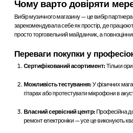
Чому варто довіряти мере
Вибір музичного магазину — це вибір партнера
зарекомендувала себе як простір, де працюють
просто торговельний майданчик, а повноцінни
Переваги покупки у професіон
Сертифікований асортимент:
Тільки ориг
Можливість тестування:
У фізичних мага
гітарах або протестувати мікрофони в акус
Власний сервісний центр:
Професійна до
ремонт електроніки — усе це виконують кв