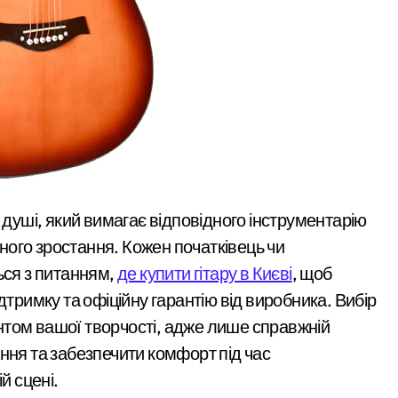
тривожаться через
ний юнак запустив сигнальні ракети у дворі»
зростання трагедій
у після удару рф
рн у закупівлі серверів: поліція Києва висунула підозру пос
щодо організатора ботоферми для російського сервісу
: як керівник київської швидкої віддав бюджетні кошти шах
 пам’ять жертв російської агресії
службі в тилу на суму 26 тисяч доларів»
ого зростання. Кожен початківець чи
 трагедії на станції «Квітнева» у Києві пропонують збільшити к
ься з питанням,
де купити гітару в Києві
, щоб
 в Києві: місто разом з Агентством відновлення укладають к
дтримку та офіційну гарантію від виробника. Вибір
ині: пояснення Укрзалізниці щодо заборони руху поїздів під ч
том вашої творчості, адже лише справжній
ння та забезпечити комфорт під час
філії табору «Артек» в Пущі-Водиці виявили бруд, плісняву та
й сцені.
який наводив ракети та дрони на Київ