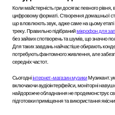
Коли майстерність гри досягає певного рівня, 
цифровому форматі. Створення домашньої студі
що вловлюють звук, адже саме на цьому етапі 
треку. Правильно підібраний
мікрофон для за
без зайвих спотворень та шумів, що значно п
Для таких завдань найчастіше обирають конде
потребують фантомного живлення, але забезп
середніх частот.
Сьогодні
інтернет-магазин музики
Музикант.ук
включаючи аудіоінтерфейси, моніторні навушни
найдорожче обладнання не продемонструє сво
підготовки приміщення та використання якісни