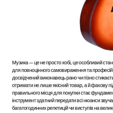
групу, що займалася
«Стрільба заради шоу: у Києві 20-річ
вивезенням
У Києві усунули витік 100 літрів аміак
дезертирів з
Виявлено переплату понад 16,5 млн г
військових частин
У Київському суді прийняли рішення 
Київщини та інших
Прощальний «джекпот» на 83 мільйони
областей
У Київській області 6 серпня вшанують
«Зловмисна схема в Києві: корупція у 
Музика — це не просто хобі, це особливий стан душі, який вимагає відповідного інструментарію
для повноцінного самовираження та професійн
«Метро не зможе вмістити всіх»: після
досвідчений виконавець рано чи пізно стикаєт
Розвиток резервного теплопостачання
отримати не лише якісний товар, а й фахову пі
Смертельний обстріл станції на Київщ
правильного місця для покупки стає фундамен
інструмент здатний передати всі нюанси звуча
Жахливі умови для дітей: у київській 
багатогодинних репетицій чи виступів на великі
СБУ затримала коригувальника ФСБ, 