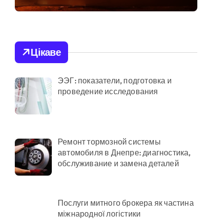
постраждалі на місці
події
адовцю Державної служби зайнятості
Цікаве
ЭЭГ: показатели, подготовка и
раям
проведение исследования
ількість бетонних укриттів
Ремонт тормозной системы
автомобиля в Днепре: диагностика,
онтракти на понад 1,5 ГВт потужностей
обслуживание и замена деталей
ас атак
 гнилі фрукти
Послуги митного брокера як частина
міжнародної логістики