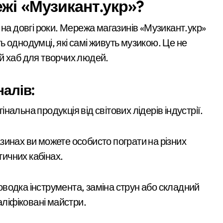
жі «Музикант.укр»?
 на довгі роки. Мережа магазинів «Музикант.укр»
 однодумці, які самі живуть музикою. Це не
й хаб для творчих людей.
алів:
інальна продукція від світових лідерів індустрії.
зинах ви можете особисто пограти на різних
тичних кабінах.
водка інструмента, заміна струн або складний
аліфіковані майстри.