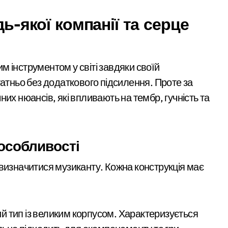
ез жахливі умови утримання близько 30 втомлених добермані
дь-якої компанії та серце
 Кипр
еселенці знаходять своє місце в столиці та яку підтримку от
 інструментом у світі завдяки своїй
ли все: у Києві викрили call-центр, що ошукав чеських пенсі
татньо без додаткового підсилення. Проте за
их нюансів, які впливають на тембр, гучність та
увальники тривожаться через зростання трагедій
 особливості
 визначитися музиканту. Кожна конструкція має
 тип із великим корпусом. Характеризується