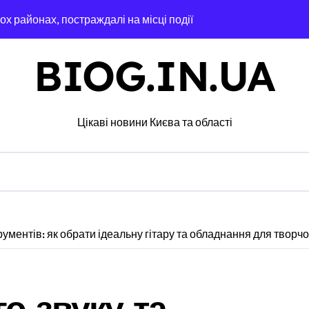
ох районах, постраждалі на місці події
озкраданні понад пів мільйона гривень під час ремонту зони
BIOG.IN.UA
ятувальники працюють над наслідками масованої атаки в Київс
альну групу, що займалася вивезенням дезертирів з військо
Цікаві новини Києва та області
4-річну дівчину, яка не повернулася додому після конфлікту
 гриф з Німеччини ледве в survivors after мандрівки на Ки
чної підтримки: у Київській області з’явиться унікальний мар
едение исследования
рументів: як обрати ідеальну гітару та обладнання для творчо
барі у $2000 за ненастоящий діагноз
ь зброї: результати декларування в Києві
о звуку та
я в Днепре: диагностика, обслуживание и замена деталей