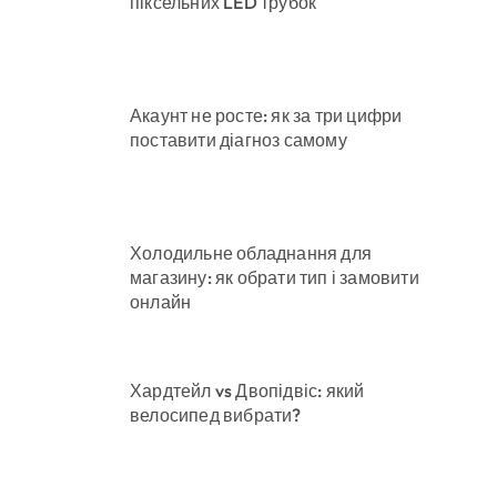
піксельних LED трубок
Акаунт не росте: як за три цифри
поставити діагноз самому
Холодильне обладнання для
магазину: як обрати тип і замовити
онлайн
Хардтейл vs Двопідвіс: який
велосипед вибрати?