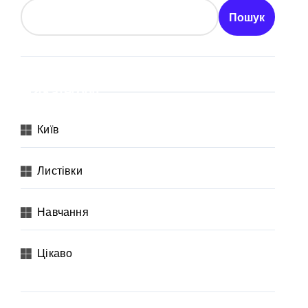
Пошук
Категорії
Київ
Листівки
 неповнолітніх постраждалих
Навчання
Цікаво