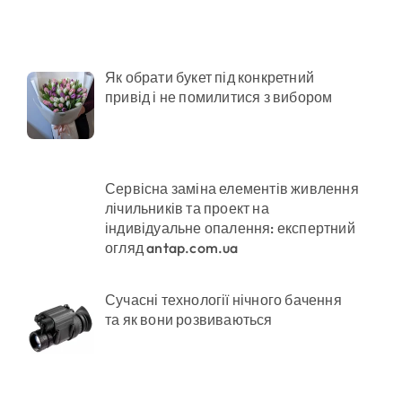
в у розпліднику
Як обрати букет під конкретний
привід і не помилитися з вибором
римують
онерів на майже 9 млн грн
Сервісна заміна елементів живлення
лічильників та проект на
індивідуальне опалення: експертний
огляд antap.com.ua
Сучасні технології нічного бачення
та як вони розвиваються