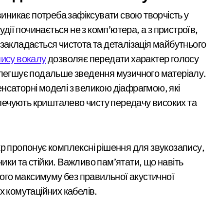
виникає потреба зафіксувати свою творчість у
ї починається не з комп’ютера, а з пристроїв,
закладається чистота та деталізація майбутнього
пису вокалу
дозволяє передати характер голосу
олегшує подальше зведення музичного матеріалу.
нсаторні моделі з великою діафрагмою, які
ечують кришталево чисту передачу високих та
р пропонує комплексні рішення для звукозапису,
ки та стійки. Важливо пам’ятати, що навіть
го максимуму без правильної акустичної
х комутаційних кабелів.