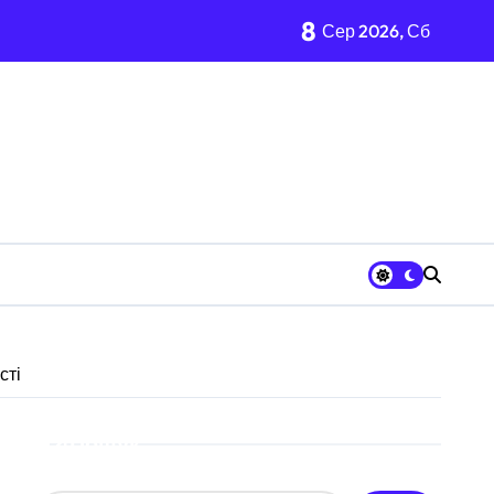
8
Сер 2026, Сб
 «Вербне»
ькому регіоні
вих частин Київщини та інших областей
ївщині
шрут для молоді
сті
Пошук