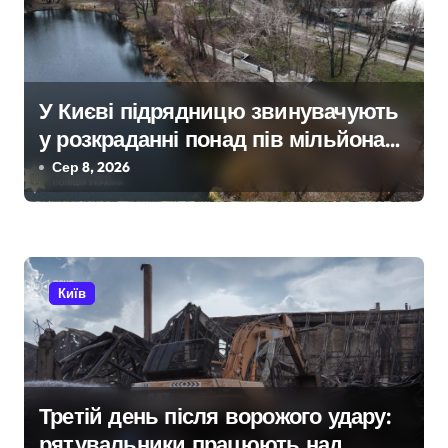
в
У Києві підрядницю звинувачують
у розкраданні понад пів мільйона
гривень під час ремонту зони
Сер 8, 2026
«Вербне»
Київ
Третій день після ворожого удару:
рятувальники працюють над