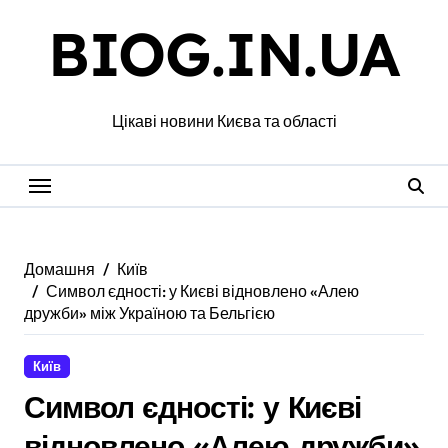
Перейти
BIOG.IN.UA
до
вмісту
Цікаві новини Києва та області
Домашня
Київ
Символ єдності: у Києві відновлено «Алею
дружби» між Україною та Бельгією
Київ
Символ єдності: у Києві
відновлено «Алею дружби»