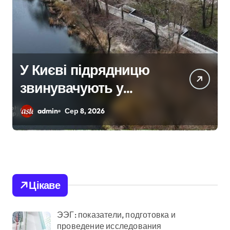
Третій день після
ворожого удару:
рятувальники
admin
Сер 8, 2026
працюють над
наслідками масованої
атаки в Київському
регіоні
Цікаве
ЭЭГ: показатели, подготовка и
проведение исследования