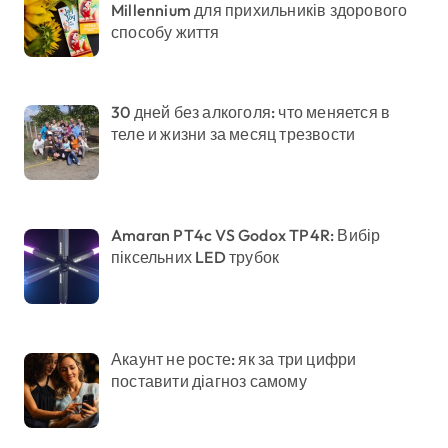
Millennium для прихильників здорового
способу життя
30 дней без алкоголя: что меняется в
теле и жизни за месяц трезвости
Amaran PT4c VS Godox TP4R: Вибір
піксельних LED трубок
Акаунт не росте: як за три цифри
поставити діагноз самому