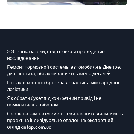
дезертирів з військових
частин Київщини та інших
областей
ЭЭГ: показатели, подготовка и проведение
исследования
Ремонт тормозной системы автомобиля в Днепре:
диагностика, обслуживание и замена деталей
Послуги митного брокера як частина міжнародної
логістики
Як обрати букет під конкретний привід і не
помилитися з вибором
Сервісна заміна елементів живлення лічильників та
проект на індивідуальне опалення: експертний
огляд antap.com.ua