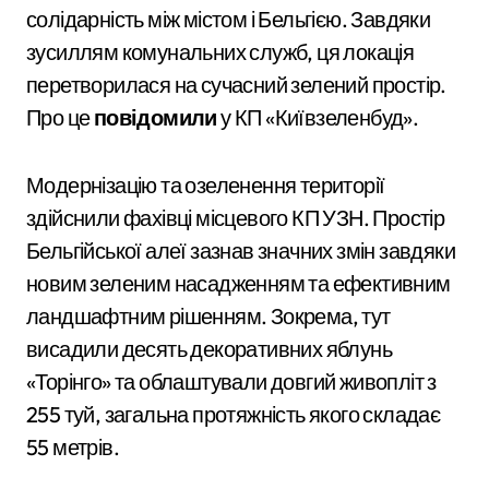
солідарність між містом і Бельгією. Завдяки
зусиллям комунальних служб, ця локація
перетворилася на сучасний зелений простір.
Про це
повідомили
у КП «Київзеленбуд».
Модернізацію та озеленення території
здійснили фахівці місцевого КП УЗН. Простір
Бельгійської алеї зазнав значних змін завдяки
новим зеленим насадженням та ефективним
ландшафтним рішенням. Зокрема, тут
висадили десять декоративних яблунь
«Торінго» та облаштували довгий живопліт з
255 туй, загальна протяжність якого складає
55 метрів.