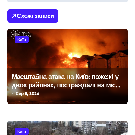
г
Схожі записи
а
ц
Київ
і
я
з
Масштабна атака на Київ: пожежі у
а
двох районах, постраждалі на місці
п
події
Сер 8, 2026
и
с
і
Київ