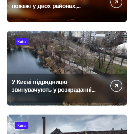
пожежі у двох районах,
постраждалі на місці події
Київ
У Києві підрядницю
звинувачують у розкраданні
понад пів мільйона гривень
під час ремонту зони
«Вербне»
Київ