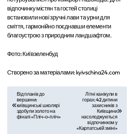
відпочинку містян та гостей столиці
встановили нові зручні лави та урни для
сміття, гармонійно поєднавши елементи
благоустрою з природним ландшафтом.
Фото: Київзеленбуд
Створено за матеріалами: kyivschina24.com
Н
Від планів до
Літні канікули в
вершини:
горах: 42 дитини
а
київщинські школярі
захисників з
здобули золото на
Київщини
в
фіналі «Пліч-о-пліч»
насолоджуються
відпочинком у
і
«Карпатській зміні»