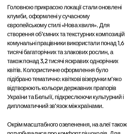
Головною прикрасою локації стали оновлені
клумби, оформлені у сучасному
європейському стилі «Нова хвиля». Для
створення об’ємних та текстурних композицій
комунальні працівники використали понад 1,6
тисячі багаторічних та злакових рослин, а
також понад 3,2 тисячі яскравих однорічних
квітів. Колористичне оформлення було
підібрано тематично: квіткові візерунки м’яко
відтворюють кольори державних прапорів
України та Бельгії, підкреслюючи культурний і
дипломатичний зв’язок між країнами.
Окрім масштабного озеленення, на алеї також
потурбувалися про комфорт пішоходів. Для