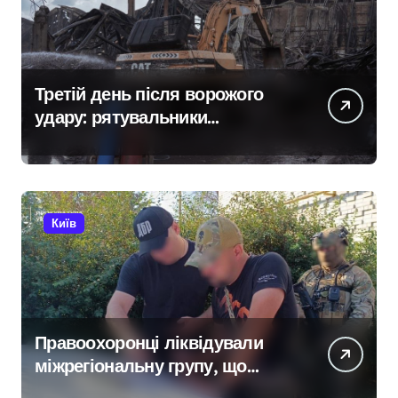
Третій день після ворожого
удару: рятувальники
працюють над наслідками
масованої атаки в Київському
регіоні
Київ
Правоохоронці ліквідували
міжрегіональну групу, що
займалася вивезенням