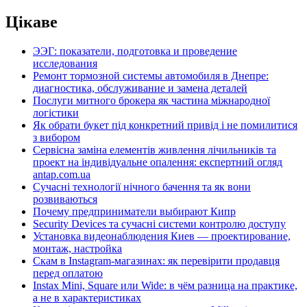
Цікаве
ЭЭГ: показатели, подготовка и проведение
исследования
Ремонт тормозной системы автомобиля в Днепре:
диагностика, обслуживание и замена деталей
Послуги митного брокера як частина міжнародної
логістики
Як обрати букет під конкретний привід і не помилитися
з вибором
Сервісна заміна елементів живлення лічильників та
проект на індивідуальне опалення: експертний огляд
antap.com.ua
Сучасні технології нічного бачення та як вони
розвиваються
Почему предприниматели выбирают Кипр
Security Devices та сучасні системи контролю доступу
Установка видеонаблюдения Киев — проектирование,
монтаж, настройка
Скам в Instagram-магазинах: як перевірити продавця
перед оплатою
Instax Mini, Square или Wide: в чём разница на практике,
а не в характеристиках