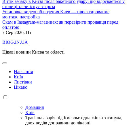
Витік аміаку в Києві після ракетного удару: що відбувається у
столиці та чи існує загроза
Установка видеонаблюдения Киев — проектирование,
монтаж, настройка
Скам в Instagram-магазинах: як перевірити продавця перед
оплатою
7
Сер 2026, Пт
BIOG.IN.UA
Цікаві новини Києва та області
Навчання
Київ
Листівки
Цікаво
Домашня
Київ
Трагічна аварія під Києвом: одна жінка загинула,
двох водіїв доправили до лікарні