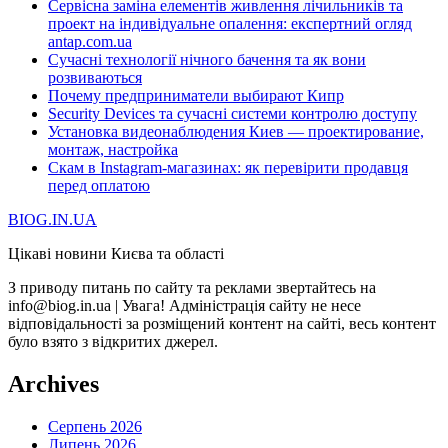
Сервісна заміна елементів живлення лічильників та
проект на індивідуальне опалення: експертний огляд
antap.com.ua
Сучасні технології нічного бачення та як вони
розвиваються
Почему предприниматели выбирают Кипр
Security Devices та сучасні системи контролю доступу
Установка видеонаблюдения Киев — проектирование,
монтаж, настройка
Скам в Instagram-магазинах: як перевірити продавця
перед оплатою
BIOG.IN.UA
Цікаві новини Києва та області
З приводу питань по сайту та реклами звертайтесь на
info@biog.in.ua | Увага! Адміністрація сайту не несе
відповідальності за розміщений контент на сайті, весь контент
було взято з відкритих джерел.
Archives
Серпень 2026
Липень 2026