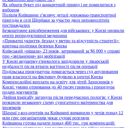
Як обрати букет під конкретний привід і не помилитися з
вибором
Поліція Київщини з’ясовує деталі дорожньо-транспортної
пригоди в селі Щербаки за участю двох неповнолітніх
постраждалих
Безкоштовне кріозбереження для військових: у Києві оновили
центр репродуктивної медицини
«Приватні укриття, безлад у метро та відсутність стратегії»:
критика політики безпеки Києва
Київський «рішала» 23 років, затриманий за $6 000 у справі
про «звільнення» від мобілізації
У Києві акушерку-гінеколога запідозрили у лікарській
недбалості після втрати вагітності після операції
Подільська прокуратура домагається через суд анулювання
прав власності на фіктивну будівлю в центрі Києва
Компенсаційні виплати на освіту для дітей Захисників у
Києві: умови отримання до 40 тисяч гривень і процедура
подачі документів
Двійня tragically загинула після передчасних пологів: у Києві
розкрили незаконну схему сурогатного материнства для
іноземців
Шахраї з кол-центрів на Київщині виманили у чехів понад 12
млн грн: організаторів чекає судові розгляди
Київщина готова надати понад 400 тис. грн компенсацій: