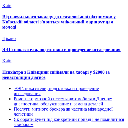
Київ
Від навчального закладу до психологічної підтримки: у
Київській області з’явиться унікальний маршрут для
молоді
Цікаво
ЭЭГ: показатели, подготовка и проведение исследования
Київ
Психіатра з Київщини спіймали на хабарі у $2000 за
ненастоящий діагноз
ЭЭГ: показатели, подготовка и проведение
исследования
Ремонт тормозной системы автомобиля в Днепре:
диагностика, обслуживание и замена деталей
Послуги митного брокера як частина міжнародної
логістики
Як обрати букет під конкретний привід і не помилитися
з вибором