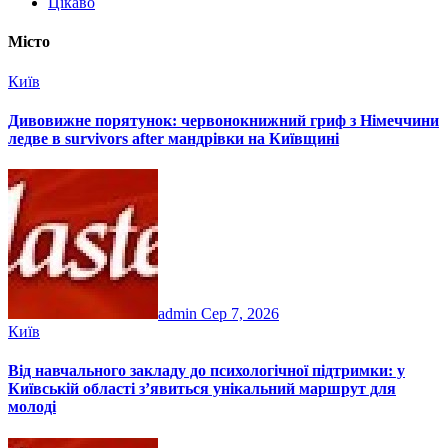
Цікаво
Місто
Київ
Дивовижне порятунок: червонокнижний гриф з Німеччини
ледве в survivors after мандрівки на Київщині
admin
Сер 7, 2026
Київ
Від навчального закладу до психологічної підтримки: у
Київській області з’явиться унікальний маршрут для
молоді