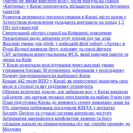
«Метро не зможе вмістити всіх»: після трагедії на станції
«Квітнева» у Києві пропонують збільшити кількість бетонних
укриттів
Розвиток резервного теплопостачання в Києві: місто разом з
Агентством відновлення укладають контракти на понад 1,5
ГВт потужностей
Смертельний обстріл станції на Київщині: пояснення
Укрзалізниці щодо заборони руху поїздів під час атак
Жахливі умови для дітей: у київській філії табору «Артек» в
Пущі-Водиці виявили бруд, плісняву та гнилі фрукти
СБУ затримала коригувальника ФСБ, який наводив ракети та
дрони на Київ
У Києві розпочали розслідування через жахливі умови
утримання близько 30 втомлених доберманів у розпліднику
Почему предприниматели выбирают Кипр
Більше 442 тисяч ВПО у Києві: як переселенці знаходять своє
місце в столиці та яку підтримку отримують
Обіцяли величезні доходи, але забирали все: у Києві викрили
call-центр, що ошукав чеських пенсіонерів на майже 9 млн грн
План підготовки Києва до зимового сезону виконано лише на
6%: причини побоювань посадовців КМДА у витратах
Security Devices та сучасні системи контролю доступу
Затримання завершилося конфліктом: киянин та його
спільник напали на прикордонника під час спроби прориву до
Молдови