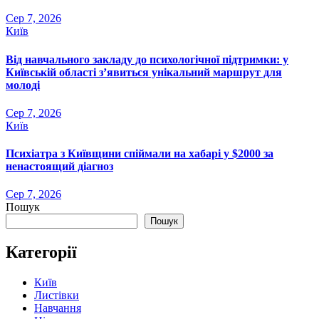
Сер 7, 2026
Київ
Від навчального закладу до психологічної підтримки: у
Київській області з’явиться унікальний маршрут для
молоді
Сер 7, 2026
Київ
Психіатра з Київщини спіймали на хабарі у $2000 за
ненастоящий діагноз
Сер 7, 2026
Пошук
Пошук
Категорії
Київ
Листівки
Навчання