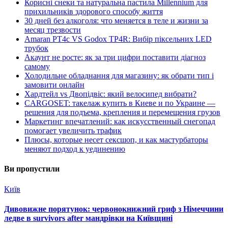
Корисні снеки та натуральна пастила Millennium для
прихильників здорового способу життя
30 дней без алкоголя: что меняется в теле и жизни за
месяц трезвости
Amaran PT4c VS Godox TP4R: Вибір піксельних LED
трубок
Акаунт не росте: як за три цифри поставити діагноз
самому
Холодильне обладнання для магазину: як обрати тип і
замовити онлайн
Хардтейл vs Двопідвіс: який велосипед вибрати?
CARGOSET: такелаж купить в Киеве и по Украине —
решения для подъема, крепления и перемещения грузов
Маркетинг впечатлений: как искусственный снегопад
помогает увеличить трафик
Плюсы, которые несет сексшоп, и как мастурбаторы
меняют подход к уединению
Ви пропустили
Київ
Дивовижне порятунок: червонокнижний гриф з Німеччини
ледве в survivors after мандрівки на Київщині