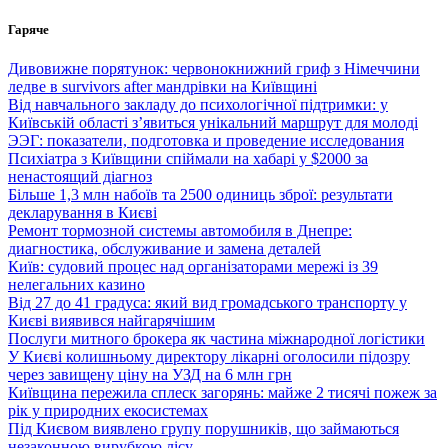
Перейти
Гаряче
до
вмісту
Дивовижне порятунок: червонокнижний гриф з Німеччини
ледве в survivors after мандрівки на Київщині
Від навчального закладу до психологічної підтримки: у
Київській області з’явиться унікальний маршрут для молоді
ЭЭГ: показатели, подготовка и проведение исследования
Психіатра з Київщини спіймали на хабарі у $2000 за
ненастоящий діагноз
Більше 1,3 млн набоїв та 2500 одиниць зброї: результати
декларування в Києві
Ремонт тормозной системы автомобиля в Днепре:
диагностика, обслуживание и замена деталей
Київ: судовий процес над організаторами мережі із 39
нелегальних казино
Від 27 до 41 градуса: який вид громадського транспорту у
Києві виявився найгарячішим
Послуги митного брокера як частина міжнародної логістики
У Києві колишньому директору лікарні оголосили підозру
через завищену ціну на УЗД на 6 млн грн
Київщина пережила сплеск загорянь: майже 2 тисячі пожеж за
рік у природних екосистемах
Під Києвом виявлено групу порушників, що займаються
незаконною вирубкою лісу