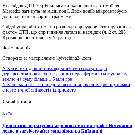
Внаслідок ДТП 59-річна пасажирка першого автомобіля
Mercedes загинула на місці події. Двох водіїв мікроавтобусів
доставлено до лікарні з травмами.
Слідчі управління поліції розпочали досудове розслідування за
фактом ДТП, що спричинила летальні наслідки (ч. 2 ст. 286
Кримінального кодексу України).
Фото: поліція
Створено за матеріалами: kyivschina24.com
Навігація
У Києві на судовий розгляд винесено справу щодо
держреєстраторки, що незаконно переоформила комунальну
записів
землю на суму більше 1,5 млн грн
У Київській області представлені нові рішення для підтримки
енергетичної стійкості підприємств
Схожі записи
Київ
Дивовижне порятунок: червонокнижний гриф з Німеччини
ледве в survivors after мандрівки на Київщині