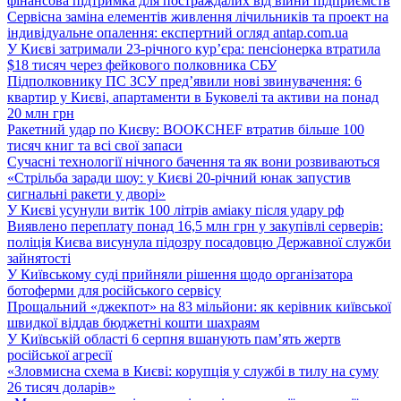
фінансова підтримка для постраждалих від війни підприємств
Сервісна заміна елементів живлення лічильників та проект на
індивідуальне опалення: експертний огляд antap.com.ua
У Києві затримали 23-річного кур’єра: пенсіонерка втратила
$18 тисяч через фейкового полковника СБУ
Підполковнику ПС ЗСУ пред’явили нові звинувачення: 6
квартир у Києві, апартаменти в Буковелі та активи на понад
20 млн грн
Ракетний удар по Києву: BOOKCHEF втратив більше 100
тисяч книг та всі свої запаси
Сучасні технології нічного бачення та як вони розвиваються
«Стрільба заради шоу: у Києві 20-річний юнак запустив
сигнальні ракети у дворі»
У Києві усунули витік 100 літрів аміаку після удару рф
Виявлено переплату понад 16,5 млн грн у закупівлі серверів:
поліція Києва висунула підозру посадовцю Державної служби
зайнятості
У Київському суді прийняли рішення щодо організатора
ботоферми для російського сервісу
Прощальний «джекпот» на 83 мільйони: як керівник київської
швидкої віддав бюджетні кошти шахраям
У Київській області 6 серпня вшанують пам’ять жертв
російської агресії
«Зловмисна схема в Києві: корупція у службі в тилу на суму
26 тисяч доларів»