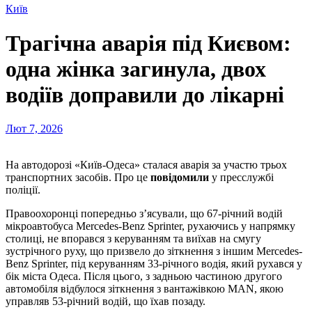
Київ
Трагічна аварія під Києвом:
одна жінка загинула, двох
водіїв доправили до лікарні
Лют 7, 2026
На автодорозі «Київ-Одеса» сталася аварія за участю трьох
транспортних засобів. Про це
повідомили
у пресслужбі
поліції.
Правоохоронці попередньо зʼясували, що 67-річний водій
мікроавтобуса Mercedes-Benz Sprinter, рухаючись у напрямку
столиці, не впорався з керуванням та виїхав на смугу
зустрічного руху, що призвело до зіткнення з іншим Mercedes-
Benz Sprinter, під керуванням 33-річного водія, який рухався у
бік міста Одеса. Після цього, з задньою частиною другого
автомобіля відбулося зіткнення з вантажівкою MAN, якою
управляв 53-річний водій, що їхав позаду.