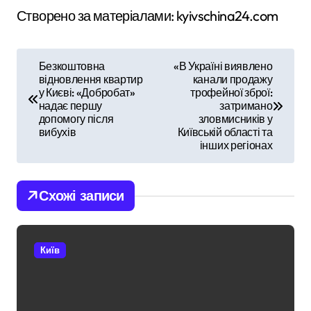
Створено за матеріалами: kyivschina24.com
Н
Безкоштовна
«В Україні виявлено
відновлення квартир
канали продажу
а
у Києві: «Добробат»
трофейної зброї:
надає першу
затримано
в
допомогу після
зловмисників у
вибухів
Київській області та
і
інших регіонах
г
Схожі записи
а
ц
Київ
і
я