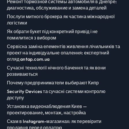
Ремонт тормозной системы автомобиля в Днепре:
диагностика, обслуживание и замена деталей
Послуги митного брокера як частина міжнародної
логістики
Як обрати букет під конкретний привід і не
помилитися з вибором
Сервісна заміна елементів живлення лічильників та
проект на індивідуальне опалення: експертний
огляд antap.com.ua
Сучасні технології нічного бачення та як вони
розвиваються
Почему предприниматели выбирают Кипр
Security Devices та сучасні системи контролю
доступу
Установка видеонаблюдения Киев —
проектирование, монтаж, настройка
Скам в Instagram-магазинах: як перевірити
продавця перед оплатою