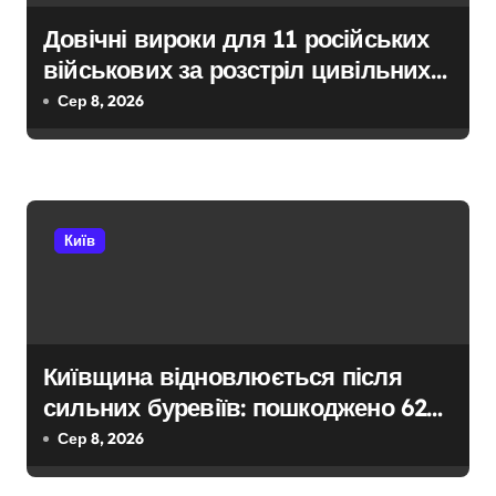
з
Довічні вироки для 11 російських
а
військових за розстріл цивільних
п
на Київщині
Сер 8, 2026
и
с
і
Київ
в
Київщина відновлюється після
сильних буревіїв: пошкоджено 62
будинки, понад 18 тисяч родин
Сер 8, 2026
залишились без електрики