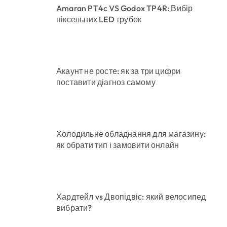
Amaran PT4c VS Godox TP4R: Вибір
піксельних LED трубок
Акаунт не росте: як за три цифри
поставити діагноз самому
Холодильне обладнання для магазину:
як обрати тип і замовити онлайн
Хардтейл vs Двопідвіс: який велосипед
вибрати?