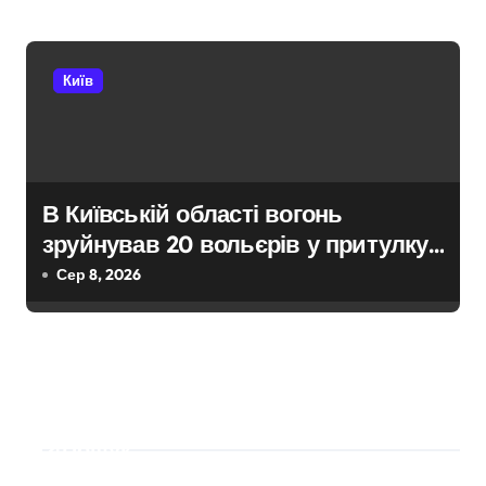
Київ
В Київській області вогонь
зруйнував 20 вольєрів у притулку
для тварин
Сер 8, 2026
Пошук