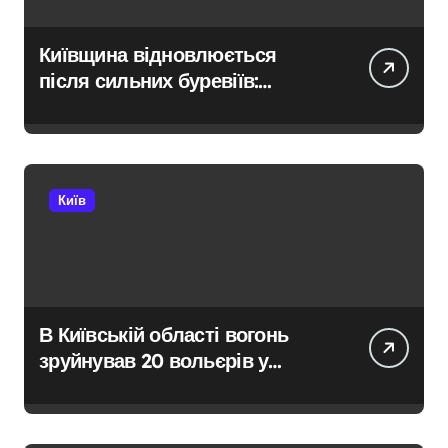
Київщина відновлюється
після сильних буревіїв:
пошкоджено 62 будинки,
понад 18 тисяч родин
залишились без електрики
Київ
В Київській області вогонь
зруйнував 20 вольєрів у
притулку для тварин