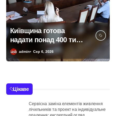
У Києві затримали 23-
річного кур’єра:
пенсіонерка втратила
admin
Сер 6, 2026
$18 тисяч через
фейкового
полковника СБУ
Цікаве
Сервісна заміна елементів живлення
лічильників та проект на індивідуальне
опалення: експертний огляд