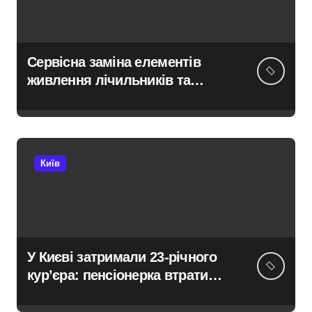
Сервісна заміна елементів
живлення лічильників та
проект на індивідуальне
опалення: експертний огляд
antap.com.ua
Київ
У Києві затримали 23-річного
кур’єра: пенсіонерка втратила
$18 тисяч через фейкового
полковника СБУ