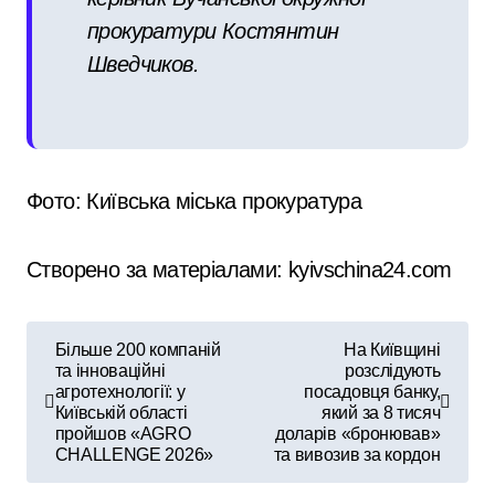
прокуратури Костянтин
Шведчиков.
Фото: Київська міська прокуратура
Створено за матеріалами: kyivschina24.com
Н
Більше 200 компаній
На Київщині
та інноваційні
розслідують
а
агротехнології: у
посадовця банку,
Київській області
який за 8 тисяч
в
пройшов «AGRO
доларів «бронював»
CHALLENGE 2026»
та вивозив за кордон
і