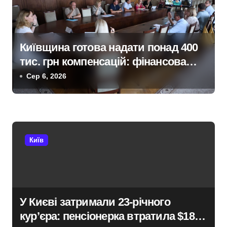
в
Київщина готова надати понад 400
тис. грн компенсацій: фінансова
підтримка для постраждалих від
Сер 6, 2026
війни підприємств
Київ
У Києві затримали 23-річного
кур’єра: пенсіонерка втратила $18