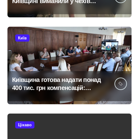
Київщині виманили у чехів
понад 12 млн грн:
організаторів чекає судові
розгляди
Київ
Київщина готова надати понад
400 тис. грн компенсацій:
фінансова підтримка для
постраждалих від війни
підприємств
Цікаво