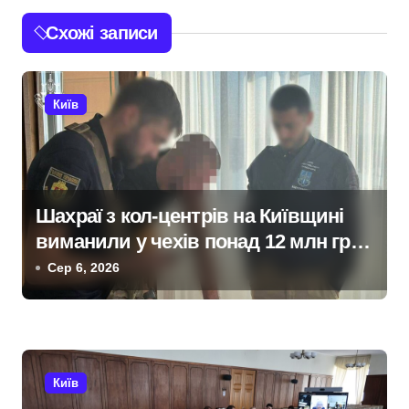
г
Схожі записи
а
ц
Київ
і
я
з
Шахраї з кол-центрів на Київщині
виманили у чехів понад 12 млн грн:
а
організаторів чекає судові розгляди
Сер 6, 2026
п
и
с
Київ
і