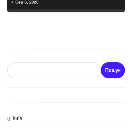
тисяч через фейкового полковника
Сер 6, 2026
СБУ
Пошук
Пошук
Категорії
Київ