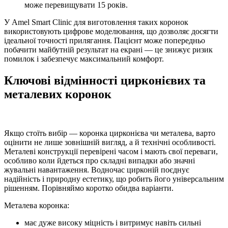
може перевищувати 15 років.
У Amel Smart Clinic для виготовлення таких коронок
використовують цифрове моделювання, що дозволяє досягти
ідеальної точності прилягання. Пацієнт може попередньо
побачити майбутній результат на екрані — це знижує ризик
помилок і забезпечує максимальний комфорт.
Ключові відмінності цирконієвих та
металевих коронок
Якщо стоїть вибір — коронка цирконієва чи металева, варто
оцінити не лише зовнішній вигляд, а й технічні особливості.
Металеві конструкції перевірені часом і мають свої переваги,
особливо коли йдеться про складні випадки або значні
жувальні навантаження. Водночас цирконій поєднує
надійність і природну естетику, що робить його універсальним
рішенням. Порівняймо коротко обидва варіанти.
Металева коронка:
має дуже високу міцність і витримує навіть сильні