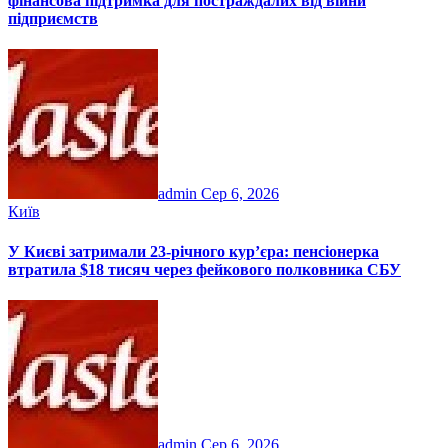
фінансова підтримка для постраждалих від війни
підприємств
admin
Сер 6, 2026
Київ
У Києві затримали 23-річного кур’єра: пенсіонерка
втратила $18 тисяч через фейкового полковника СБУ
admin
Сер 6, 2026