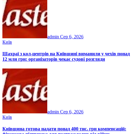
admin
Сер 6, 2026
Київ
Шахраї з кол-центрів на Київщині виманили у чехів понад
12 млн грн: організаторів чекає судові розгляди
admin
Сер 6, 2026
Київ
Київщина готова надати понад 400 тис. грн компенсацій: