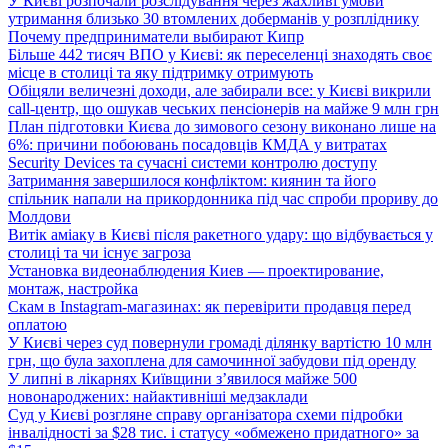
У Києві розпочали розслідування через жахливі умови
утримання близько 30 втомлених доберманів у розпліднику
Почему предприниматели выбирают Кипр
Більше 442 тисяч ВПО у Києві: як переселенці знаходять своє
місце в столиці та яку підтримку отримують
Обіцяли величезні доходи, але забирали все: у Києві викрили
call-центр, що ошукав чеських пенсіонерів на майже 9 млн грн
План підготовки Києва до зимового сезону виконано лише на
6%: причини побоювань посадовців КМДА у витратах
Security Devices та сучасні системи контролю доступу
Затримання завершилося конфліктом: киянин та його
спільник напали на прикордонника під час спроби прориву до
Молдови
Витік аміаку в Києві після ракетного удару: що відбувається у
столиці та чи існує загроза
Установка видеонаблюдения Киев — проектирование,
монтаж, настройка
Скам в Instagram-магазинах: як перевірити продавця перед
оплатою
У Києві через суд повернули громаді ділянку вартістю 10 млн
грн, що була захоплена для самочинної забудови під оренду
У липні в лікарнях Київщини з’явилося майже 500
новонароджених: найактивніші медзаклади
Суд у Києві розгляне справу організатора схеми підробки
інвалідності за $28 тис. і статусу «обмежено придатного» за