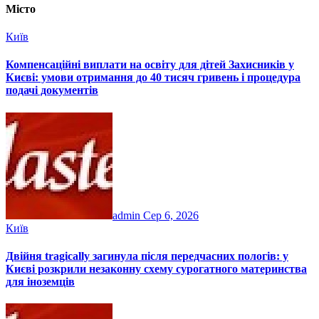
Місто
Київ
Компенсаційні виплати на освіту для дітей Захисників у
Києві: умови отримання до 40 тисяч гривень і процедура
подачі документів
admin
Сер 6, 2026
Київ
Двійня tragically загинула після передчасних пологів: у
Києві розкрили незаконну схему сурогатного материнства
для іноземців