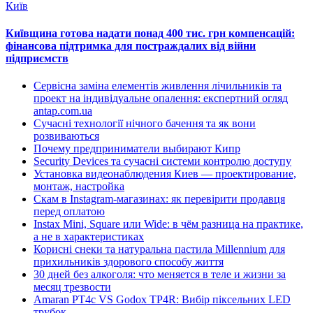
Київ
Київщина готова надати понад 400 тис. грн компенсацій:
фінансова підтримка для постраждалих від війни
підприємств
Сервісна заміна елементів живлення лічильників та
проект на індивідуальне опалення: експертний огляд
antap.com.ua
Сучасні технології нічного бачення та як вони
розвиваються
Почему предприниматели выбирают Кипр
Security Devices та сучасні системи контролю доступу
Установка видеонаблюдения Киев — проектирование,
монтаж, настройка
Скам в Instagram-магазинах: як перевірити продавця
перед оплатою
Instax Mini, Square или Wide: в чём разница на практике,
а не в характеристиках
Корисні снеки та натуральна пастила Millennium для
прихильників здорового способу життя
30 дней без алкоголя: что меняется в теле и жизни за
месяц трезвости
Amaran PT4c VS Godox TP4R: Вибір піксельних LED
трубок