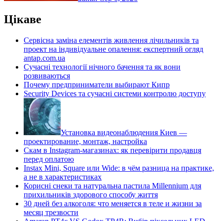
Цікаве
Сервісна заміна елементів живлення лічильників та
проект на індивідуальне опалення: експертний огляд
antap.com.ua
Сучасні технології нічного бачення та як вони
розвиваються
Почему предприниматели выбирают Кипр
Security Devices та сучасні системи контролю доступу
Установка видеонаблюдения Киев —
проектирование, монтаж, настройка
Скам в Instagram-магазинах: як перевірити продавця
перед оплатою
Instax Mini, Square или Wide: в чём разница на практике,
а не в характеристиках
Корисні снеки та натуральна пастила Millennium для
прихильників здорового способу життя
30 дней без алкоголя: что меняется в теле и жизни за
месяц трезвости