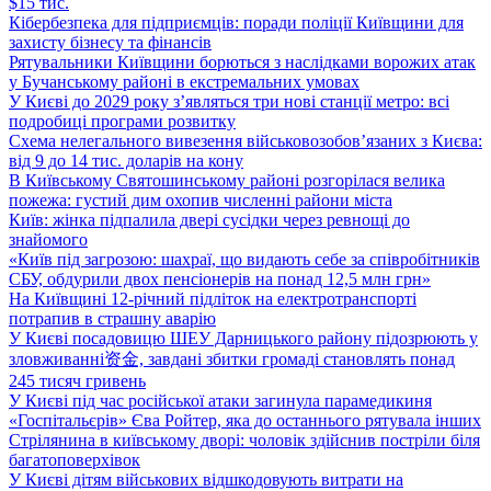
$15 тис.
Кібербезпека для підприємців: поради поліції Київщини для
захисту бізнесу та фінансів
Рятувальники Київщини борються з наслідками ворожих атак
у Бучанському районі в екстремальних умовах
У Києві до 2029 року з’являться три нові станції метро: всі
подробиці програми розвитку
Схема нелегального вивезення військовозобов’язаних з Києва:
від 9 до 14 тис. доларів на кону
В Київському Святошинському районі розгорілася велика
пожежа: густий дим охопив численні райони міста
Київ: жінка підпалила двері сусідки через ревнощі до
знайомого
«Київ під загрозою: шахраї, що видають себе за співробітників
СБУ, обдурили двох пенсіонерів на понад 12,5 млн грн»
На Київщині 12-річний підліток на електротранспорті
потрапив в страшну аварію
У Києві посадовицю ШЕУ Дарницького району підозрюють у
зловживанні资金, завдані збитки громаді становлять понад
245 тисяч гривень
У Києві під час російської атаки загинула парамедикиня
«Госпітальєрів» Єва Ройтер, яка до останнього рятувала інших
Стрілянина в київському дворі: чоловік здійснив постріли біля
багатоповерхівок
У Києві дітям військових відшкодовують витрати на