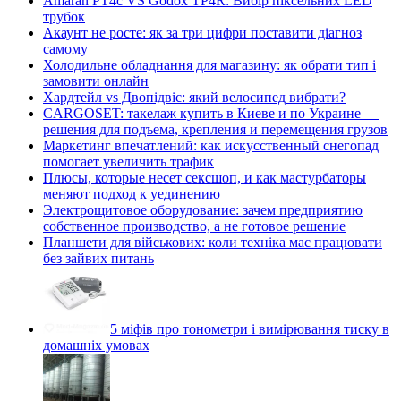
Amaran PT4c VS Godox TP4R: Вибір піксельних LED
трубок
Акаунт не росте: як за три цифри поставити діагноз
самому
Холодильне обладнання для магазину: як обрати тип і
замовити онлайн
Хардтейл vs Двопідвіс: який велосипед вибрати?
CARGOSET: такелаж купить в Киеве и по Украине —
решения для подъема, крепления и перемещения грузов
Маркетинг впечатлений: как искусственный снегопад
помогает увеличить трафик
Плюсы, которые несет сексшоп, и как мастурбаторы
меняют подход к уединению
Электрощитовое оборудование: зачем предприятию
собственное производство, а не готовое решение
Планшети для військових: коли техніка має працювати
без зайвих питань
5 міфів про тонометри і вимірювання тиску в
домашніх умовах