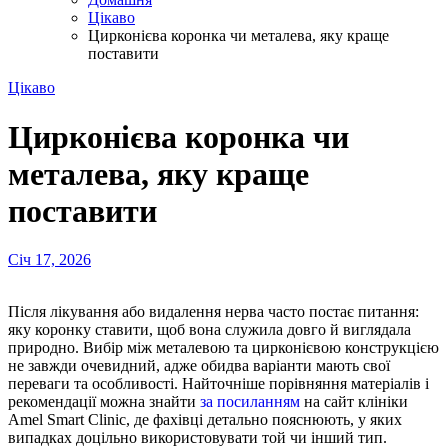
Цікаво
Цирконієва коронка чи металева, яку краще
поставити
Цікаво
Цирконієва коронка чи
металева, яку краще
поставити
Січ 17, 2026
Після лікування або видалення нерва часто постає питання:
яку коронку ставити, щоб вона служила довго й виглядала
природно. Вибір між металевою та цирконієвою конструкцією
не завжди очевидний, адже обидва варіанти мають свої
переваги та особливості. Найточніше порівняння матеріалів і
рекомендації можна знайти
за посиланням
на сайт клініки
Amel Smart Clinic, де фахівці детально пояснюють, у яких
випадках доцільно використовувати той чи інший тип.