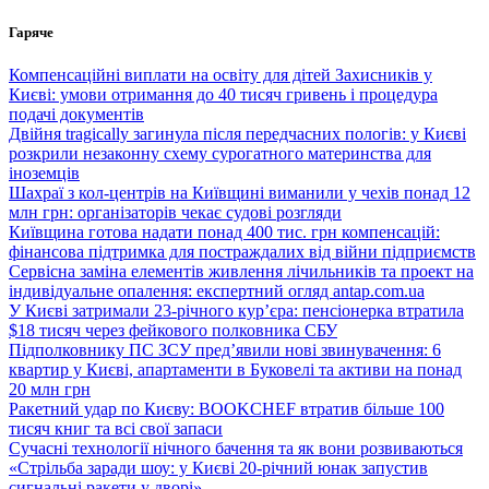
Перейти
Гаряче
до
вмісту
Компенсаційні виплати на освіту для дітей Захисників у
Києві: умови отримання до 40 тисяч гривень і процедура
подачі документів
Двійня tragically загинула після передчасних пологів: у Києві
розкрили незаконну схему сурогатного материнства для
іноземців
Шахраї з кол-центрів на Київщині виманили у чехів понад 12
млн грн: організаторів чекає судові розгляди
Київщина готова надати понад 400 тис. грн компенсацій:
фінансова підтримка для постраждалих від війни підприємств
Сервісна заміна елементів живлення лічильників та проект на
індивідуальне опалення: експертний огляд antap.com.ua
У Києві затримали 23-річного кур’єра: пенсіонерка втратила
$18 тисяч через фейкового полковника СБУ
Підполковнику ПС ЗСУ пред’явили нові звинувачення: 6
квартир у Києві, апартаменти в Буковелі та активи на понад
20 млн грн
Ракетний удар по Києву: BOOKCHEF втратив більше 100
тисяч книг та всі свої запаси
Сучасні технології нічного бачення та як вони розвиваються
«Стрільба заради шоу: у Києві 20-річний юнак запустив
сигнальні ракети у дворі»