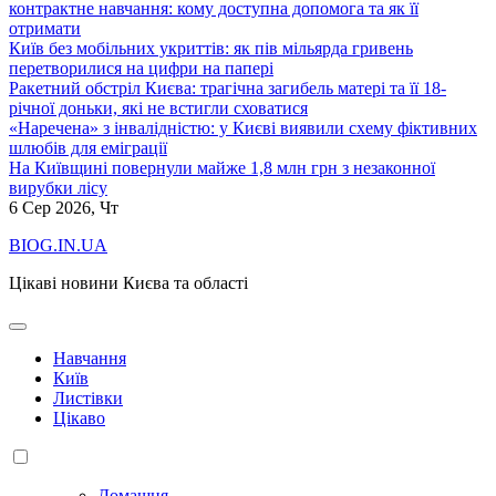
контрактне навчання: кому доступна допомога та як її
отримати
Київ без мобільних укриттів: як пів мільярда гривень
перетворилися на цифри на папері
Ракетний обстріл Києва: трагічна загибель матері та її 18-
річної доньки, які не встигли сховатися
«Наречена» з інвалідністю: у Києві виявили схему фіктивних
шлюбів для еміграції
На Київщині повернули майже 1,8 млн грн з незаконної
вирубки лісу
6
Сер 2026, Чт
BIOG.IN.UA
Цікаві новини Києва та області
Навчання
Київ
Листівки
Цікаво
Домашня