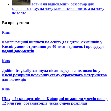
Новий чи відновлений резервуар для
харчового цеху: на чому можна зекономити, а на чому
не варто
Ви пропустили
Київ
Компенсаційні виплати на освіту для дітей Захисників у
Києві: умови отримання до 40 тисяч гривень і процедура
подачі документів
Київ
Двійня tragically загинула після передчасних пологів: у
Києві розкрили незаконну схему сурогатного материнства
для іноземців
Київ
Шахраї з кол-центрів на Київщині виманили у чехів понад
12 млн грн: організаторів чекає судові розгляди