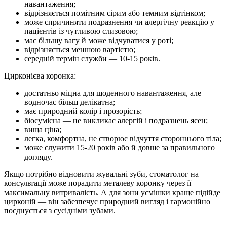
навантаження;
відрізняється помітним сірим або темним відтінком;
може спричиняти подразнення чи алергічну реакцію у
пацієнтів із чутливою слизовою;
має більшу вагу й може відчуватися у роті;
відрізняється меншою вартістю;
середній термін служби — 10-15 років.
Цирконієва коронка:
достатньо міцна для щоденного навантаження, але
водночас більш делікатна;
має природний колір і прозорість;
біосумісна — не викликає алергій і подразнень ясен;
вища ціна;
легка, комфортна, не створює відчуття стороннього тіла;
може служити 15-20 років або й довше за правильного
догляду.
Якщо потрібно відновити жувальні зуби, стоматолог на
консультації може порадити металеву коронку через її
максимальну витривалість. А для зони усмішки краще підійде
цирконій — він забезпечує природний вигляд і гармонійно
поєднується з сусідніми зубами.