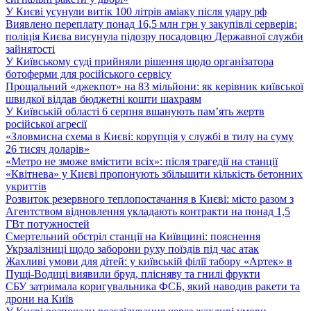
У Києві усунули витік 100 літрів аміаку після удару рф
Виявлено переплату понад 16,5 млн грн у закупівлі серверів:
поліція Києва висунула підозру посадовцю Державної служби
зайнятості
У Київському суді прийняли рішення щодо організатора
ботоферми для російського сервісу
Прощальний «джекпот» на 83 мільйони: як керівник київської
швидкої віддав бюджетні кошти шахраям
У Київській області 6 серпня вшанують пам’ять жертв
російської агресії
«Зловмисна схема в Києві: корупція у службі в тилу на суму
26 тисяч доларів»
«Метро не зможе вмістити всіх»: після трагедії на станції
«Квітнева» у Києві пропонують збільшити кількість бетонних
укриттів
Розвиток резервного теплопостачання в Києві: місто разом з
Агентством відновлення укладають контракти на понад 1,5
ГВт потужностей
Смертельний обстріл станції на Київщині: пояснення
Укрзалізниці щодо заборони руху поїздів під час атак
Жахливі умови для дітей: у київській філії табору «Артек» в
Пущі-Водиці виявили бруд, плісняву та гнилі фрукти
СБУ затримала коригувальника ФСБ, який наводив ракети та
дрони на Київ