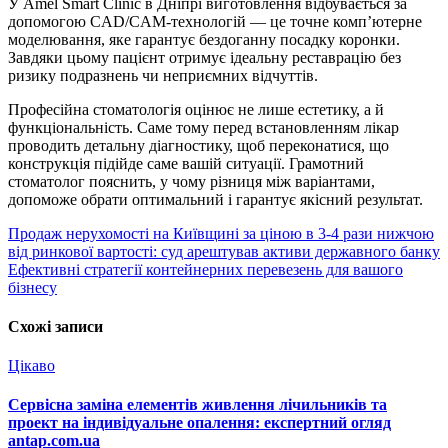
У Amel Smart Clinic в Дніпрі виготовлення відбувається за
допомогою CAD/CAM-технологій — це точне комп’ютерне
моделювання, яке гарантує бездоганну посадку коронки.
Завдяки цьому пацієнт отримує ідеальну реставрацію без
ризику подразнень чи неприємних відчуттів.
Професійна стоматологія оцінює не лише естетику, а й
функціональність. Саме тому перед встановленням лікар
проводить детальну діагностику, щоб переконатися, що
конструкція підійде саме вашій ситуації. Грамотний
стоматолог пояснить, у чому різниця між варіантами,
допоможе обрати оптимальний і гарантує якісний результат.
Навігація
Продаж нерухомості на Київщині за ціною в 3-4 рази нижчою
від ринкової вартості: суд арештував активи державного банку
записів
Ефективні стратегії контейнерних перевезень для вашого
бізнесу
Схожі записи
Цікаво
Сервісна заміна елементів живлення лічильників та
проект на індивідуальне опалення: експертний огляд
antap.com.ua