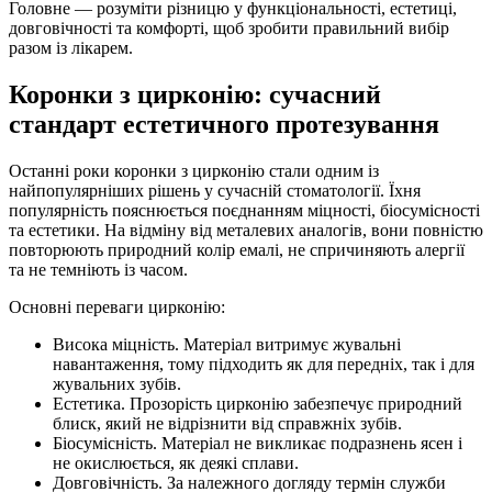
Головне — розуміти різницю у функціональності, естетиці,
довговічності та комфорті, щоб зробити правильний вибір
разом із лікарем.
Коронки з цирконію: сучасний
стандарт естетичного протезування
Останні роки коронки з цирконію стали одним із
найпопулярніших рішень у сучасній стоматології. Їхня
популярність пояснюється поєднанням міцності, біосумісності
та естетики. На відміну від металевих аналогів, вони повністю
повторюють природний колір емалі, не спричиняють алергії
та не темніють із часом.
Основні переваги цирконію:
Висока міцність. Матеріал витримує жувальні
навантаження, тому підходить як для передніх, так і для
жувальних зубів.
Естетика. Прозорість цирконію забезпечує природний
блиск, який не відрізнити від справжніх зубів.
Біосумісність. Матеріал не викликає подразнень ясен і
не окислюється, як деякі сплави.
Довговічність. За належного догляду термін служби