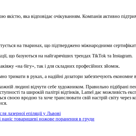
ою якістю, яка відповідає очікуванням. Компанія активно підтр
стується на тваринах, що підтверджено міжнародними сертифіка
ції, що базуються на найгарячіших трендах TikTok та Instagram.
кіяжу «на бігу», так і для складних професійних зйомок.
но тримати в руках, а надійні дозатори забезпечують економне 
ожній людині відчути себе художником. Правильно підібрані пен
тупності та широкій палітрі відтінків, Lamel дає можливість ек
ься своєю вродою та хоче транслювати свій настрій світу через ко
ися.
я лазерної епіляції у Львові
і наніс товаришеві ножове поранення в груди