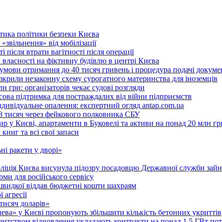
ритика політики безпеки Києва
«звільнення» від мобілізації
 після втрати вагітності після операції
 власності на фіктивну будівлю в центрі Києва
 умови отримання до 40 тисяч гривень і процедура подачі докуме
розкрили незаконну схему сурогатного материнства для іноземців
н грн: організаторів чекає судові розгляди
сова підтримка для постраждалих від війни підприємств
ндивідуальне опалення: експертний огляд antap.com.ua
18 тисяч через фейкового полковника СБУ
 у Києві, апартаменти в Буковелі та активи на понад 20 млн гр
ниг та всі свої запаси
ні ракети у дворі»
поліція Києва висунула підозру посадовцю Державної служби зайн
ми для російського сервісу
швидкої віддав бюджетні кошти шахраям
 агресії
 тисяч доларів»
тнева» у Києві пропонують збільшити кількість бетонних укриттів
Агентством відновлення укладають контракти на понад 1,5 ГВт по