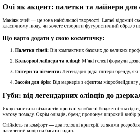
Очі як акцент: палетки та лайнери для
Макіяж очей — це зона найбільшої творчості. Lamel відомий сво
класичному нюду, чи хочете створити футуристичний образ з не
Що варто додати у свою косметичку:
Палетки тіней:
Від компактних базових до великих профе
Кольорові лайнери та олівці:
М’які гелеві формули дозво
Глітери та пігменти:
Легендарні рідкі глітери бренду, як
Засоби для брів:
Від маркерів з ефектом мікроблейдингу 
Губи: від легендарних олівців до дзерк
Якщо запитати візажистів про їхні улюблені бюджетні знахідки, 
матову помаду. Окрім олівців, бренд пропонує широкий вибір рі
Стійкість та комфорт — два головні критерії, за якими розроб
насичений колір на багато годин.