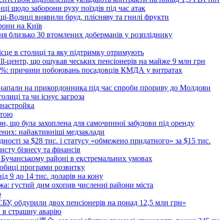
ці щодо заборони руху поїздів під час атак
ущі-Водиці виявили бруд, плісняву та гнилі фрукти
рони на Київ
ня близько 30 втомлених доберманів у розпліднику
ісце в столиці та яку підтримку отримують
all-центр, що ошукав чеських пенсіонерів на майже 9 млн грн
 6%: причини побоювань посадовців КМДА у витратах
 напали на прикордонника під час спроби прориву до Молдови
толиці та чи існує загроза
 настройка
атою
рн, що була захоплена для самочинної забудови під оренду
ених: найактивніші медзаклади
дності за $28 тис. і статусу «обмежено придатного» за $15 тис.
исту бізнесу та фінансів
 Бучанському районі в екстремальних умовах
дробиці програми розвитку
д 9 до 14 тис. доларів на кону
а: густий дим охопив численні райони міста
о
 СБУ, обдурили двох пенсіонерів на понад 12,5 млн грн»
в в страшну аварію