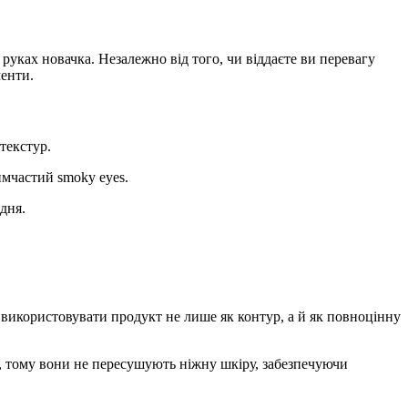
руках новачка. Незалежно від того, чи віддаєте ви перевагу
менти.
текстур.
имчастий smoky eyes.
дня.
яє використовувати продукт не лише як контур, а й як повноцінну
и, тому вони не пересушують ніжну шкіру, забезпечуючи