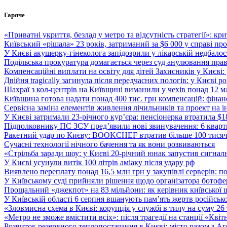
Перейти
Гаряче
до
вмісту
«Приватні укриття, безлад у метро та відсутність стратегії»: к
Київський «рішала» 23 років, затриманий за $6 000 у справі про 
У Києві акушерку-гінеколога запідозрили у лікарській недбалості
Подільська прокуратура домагається через суд анулювання прав
Компенсаційні виплати на освіту для дітей Захисників у Києві:
Двійня tragically загинула після передчасних пологів: у Києві 
Шахраї з кол-центрів на Київщині виманили у чехів понад 12 мл
Київщина готова надати понад 400 тис. грн компенсацій: фінан
Сервісна заміна елементів живлення лічильників та проект на і
У Києві затримали 23-річного кур’єра: пенсіонерка втратила $
Підполковнику ПС ЗСУ пред’явили нові звинувачення: 6 квартир
Ракетний удар по Києву: BOOKCHEF втратив більше 100 тисяч к
Сучасні технології нічного бачення та як вони розвиваються
«Стрільба заради шоу: у Києві 20-річний юнак запустив сигналь
У Києві усунули витік 100 літрів аміаку після удару рф
Виявлено переплату понад 16,5 млн грн у закупівлі серверів: 
У Київському суді прийняли рішення щодо організатора ботофер
Прощальний «джекпот» на 83 мільйони: як керівник київської 
У Київській області 6 серпня вшанують пам’ять жертв російської
«Зловмисна схема в Києві: корупція у службі в тилу на суму 26
«Метро не зможе вмістити всіх»: після трагедії на станції «Кві
Розвиток резервного теплопостачання в Києві: місто разом з 