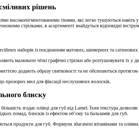
 сміливих рішень
їми високопігментованими тінями, які легко тушуються навіть у 
оновими стрілками, в асортименті знайдуться відповідні інстру
сійних наборів із поєднанням матових, шимерних та сатинових 
ляють малювати чіткі графічні стрілки або розтушовувати їх у д
і миттєво додають образу святковості та не обсипаються протягом 
до прозорих мил для фіксації неслухняних волосків.
ального блиску
більшість згадає олівці для губ від Lamel. Їхня текстура дозвол
дких помад, блисків із ефектом об’єму та бальзамів для губ.
ляються продукти для губ. Формули збагачені вітамінами та оліям