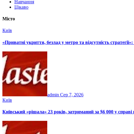
Навчання
Цікаво
Місто
Київ
«Приватні укриття, безлад у метро та відсутність стратегії»
admin
Сер 7, 2026
Київ
Київський «рішала» 23 років, затриманий за $6 000 у справі п