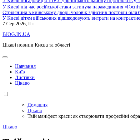
У Києві посадовицю ШЕУ Дарницького району підозрюють у зл
У Києві під час російської атаки загинула парамедикиня «Госпі
Стрілянина в київському дворі: чоловік здійснив постріли біля
У Києві дітям військових відшкодовують витрати на контрактне
7
Сер 2026, Пт
BIOG.IN.UA
Цікаві новини Києва та області
Навчання
Київ
Листівки
Цікаво
Домашня
Цікаво
Твій маніфест краси: як створювати професійні обр
Цікаво