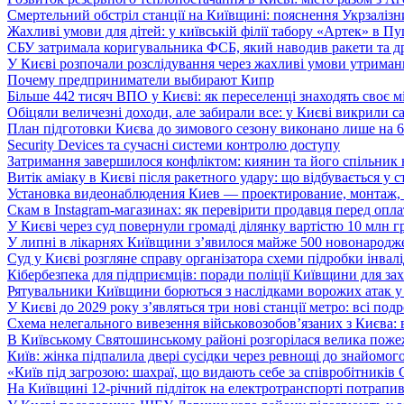
Смертельний обстріл станції на Київщині: пояснення Укрзалізни
Жахливі умови для дітей: у київській філії табору «Артек» в П
СБУ затримала коригувальника ФСБ, який наводив ракети та д
У Києві розпочали розслідування через жахливі умови утриман
Почему предприниматели выбирают Кипр
Більше 442 тисяч ВПО у Києві: як переселенці знаходять своє м
Обіцяли величезні доходи, але забирали все: у Києві викрили c
План підготовки Києва до зимового сезону виконано лише на
Security Devices та сучасні системи контролю доступу
Затримання завершилося конфліктом: киянин та його спільник
Витік аміаку в Києві після ракетного удару: що відбувається у с
Установка видеонаблюдения Киев — проектирование, монтаж,
Скам в Instagram-магазинах: як перевірити продавця перед опл
У Києві через суд повернули громаді ділянку вартістю 10 млн г
У липні в лікарнях Київщини з’явилося майже 500 новонародж
Суд у Києві розгляне справу організатора схеми підробки інвалі
Кібербезпека для підприємців: поради поліції Київщини для зах
Рятувальники Київщини борються з наслідками ворожих атак у
У Києві до 2029 року з’являться три нові станції метро: всі по
Схема нелегального вивезення військовозобов’язаних з Києва: ві
В Київському Святошинському районі розгорілася велика пожеж
Київ: жінка підпалила двері сусідки через ревнощі до знайомог
«Київ під загрозою: шахраї, що видають себе за співробітників
На Київщині 12-річний підліток на електротранспорті потрапи