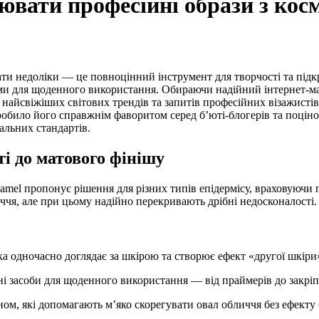
рювати професійні образи з ко
ними для щоденного використання. Обираючи надійний інтернет-м
 найсвіжіших світових трендів та запитів професійних візажистів
зробило його справжнім фаворитом серед б’юті-блогерів та поцін
альних стандартів.
ті до матового фінішу
mel пропонує рішення для різних типів епідермісу, враховуючи по
ччя, але при цьому надійно перекривають дрібні недосконалості.
а одночасно доглядає за шкірою та створює ефект «другої шкір
вні засоби для щоденного використання — від праймерів до закр
м, які допомагають м’яко скорегувати овал обличчя без ефекту