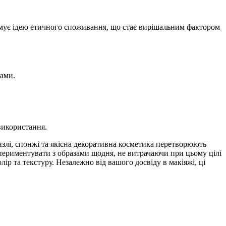
имує ідею етичного споживання, що стає вирішальним фактором
тами.
використання.
злі, спонжі та якісна декоративна косметика перетворюють
спериментувати з образами щодня, не витрачаючи при цьому цілі
лір та текстуру. Незалежно від вашого досвіду в макіяжі, ці