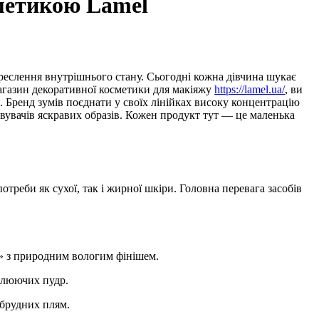
сметикою Lamel
агазин декоративної косметики для макіяжу
https://lamel.ua/
, ви
. Бренд зумів поєднати у своїх лінійках високу концентрацію
овувачів яскравих образів. Кожен продукт тут — це маленька
треби як сухої, так і жирної шкіри. Головна перевага засобів
и» з природним вологим фінішем.
іплюючих пудр.
 брудних плям.