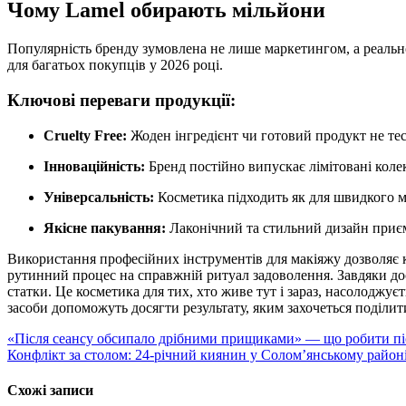
Чому Lamel обирають мільйони
Популярність бренду зумовлена не лише маркетингом, а реальн
для багатьох покупців у 2026 році.
Ключові переваги продукції:
Cruelty Free:
Жоден інгредієнт чи готовий продукт не те
Інноваційність:
Бренд постійно випускає лімітовані колек
Універсальність:
Косметика підходить як для швидкого ма
Якісне пакування:
Лаконічний та стильний дизайн приєм
Використання професійних інструментів для макіяжу дозволяє к
рутинний процес на справжній ритуал задоволення. Завдяки дос
статки. Це косметика для тих, хто живе тут і зараз, насолоджуєт
засоби допоможуть досягти результату, яким захочеться поділит
Навігація
«Після сеансу обсипало дрібними прищиками» — що робити післ
Конфлікт за столом: 24-річний киянин у Солом’янському район
записів
Схожі записи