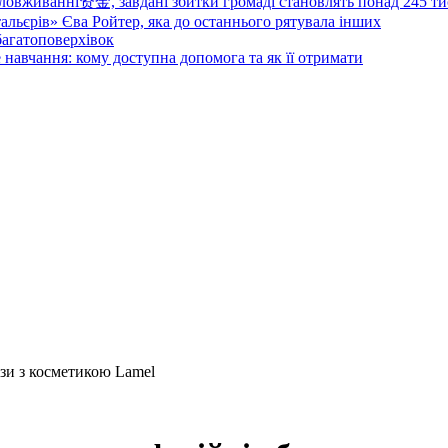
овживанні资金, завдані збитки громаді становлять понад 245 ти
тальєрів» Єва Ройтер, яка до останнього рятувала інших
 багатоповерхівок
 навчання: кому доступна допомога та як її отримати
ази з косметикою Lamel