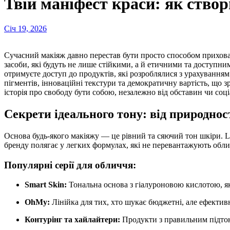
Твій маніфест краси: як ство
Січ 19, 2026
Сучасний макіяж давно перестав бути просто способом приховати недоліки — це повноцінний інструмент для творчості та підкреслення внутрішнього стану. Сьогодні кожна дівчина шукає
засоби, які будуть не лише стійкими, а й етичними та доступ
отримуєте доступ до продуктів, які розроблялися з урахуванням
пігментів, інноваційні текстури та демократичну вартість, що 
історія про свободу бути собою, незалежно від обставин чи соці
Секрети ідеального тону: від природнос
Основа будь-якого макіяжу — це рівний та сяючий тон шкіри. La
бренду полягає у легких формулах, які не перевантажують обли
Популярні серії для обличчя:
Smart Skin:
Тональна основа з гіалуроновою кислотою, як
OhMy:
Лінійка для тих, хто шукає бюджетні, але ефекти
Контурінг та хайлайтери:
Продукти з правильним підтоно