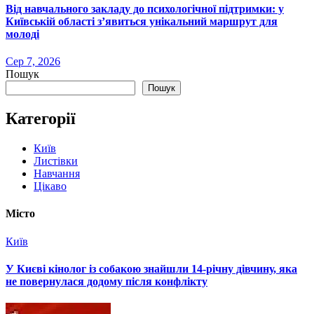
Від навчального закладу до психологічної підтримки: у
Київській області з’явиться унікальний маршрут для
молоді
Сер 7, 2026
Пошук
Пошук
Категорії
Київ
Листівки
Навчання
Цікаво
Місто
Київ
У Києві кінолог із собакою знайшли 14-річну дівчину, яка
не повернулася додому після конфлікту