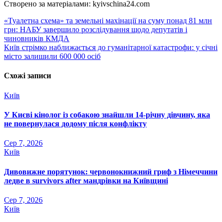
Створено за матеріалами: kyivschina24.com
Навігація
«Туалетна схема» та земельні махінації на суму понад 81 млн
грн: НАБУ завершило розслідування щодо депутатів і
записів
чиновників КМДА
Київ стрімко наближається до гуманітарної катастрофи: у січні
місто залишили 600 000 осіб
Схожі записи
Київ
У Києві кінолог із собакою знайшли 14-річну дівчину, яка
не повернулася додому після конфлікту
Сер 7, 2026
Київ
Дивовижне порятунок: червонокнижний гриф з Німеччини
ледве в survivors after мандрівки на Київщині
Сер 7, 2026
Київ