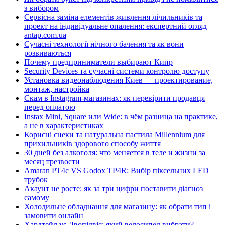
з вибором
Сервісна заміна елементів живлення лічильників та
проект на індивідуальне опалення: експертний огляд
antap.com.ua
Сучасні технології нічного бачення та як вони
розвиваються
Почему предприниматели выбирают Кипр
Security Devices та сучасні системи контролю доступу
Установка видеонаблюдения Киев — проектирование,
монтаж, настройка
Скам в Instagram-магазинах: як перевірити продавця
перед оплатою
Instax Mini, Square или Wide: в чём разница на практике,
а не в характеристиках
Корисні снеки та натуральна пастила Millennium для
прихильників здорового способу життя
30 дней без алкоголя: что меняется в теле и жизни за
месяц трезвости
Amaran PT4c VS Godox TP4R: Вибір піксельних LED
трубок
Акаунт не росте: як за три цифри поставити діагноз
самому
Холодильне обладнання для магазину: як обрати тип і
замовити онлайн
Хардтейл vs Двопідвіс: який велосипед вибрати?