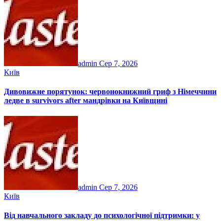
admin
Сер 7, 2026
Київ
Дивовижне порятунок: червонокнижний гриф з Німеччини
ледве в survivors after мандрівки на Київщині
admin
Сер 7, 2026
Київ
Від навчального закладу до психологічної підтримки: у