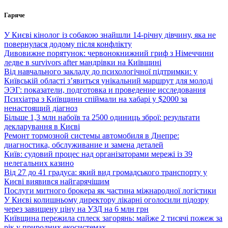
Перейти
Гаряче
до
вмісту
У Києві кінолог із собакою знайшли 14-річну дівчину, яка не
повернулася додому після конфлікту
Дивовижне порятунок: червонокнижний гриф з Німеччини
ледве в survivors after мандрівки на Київщині
Від навчального закладу до психологічної підтримки: у
Київській області з’явиться унікальний маршрут для молоді
ЭЭГ: показатели, подготовка и проведение исследования
Психіатра з Київщини спіймали на хабарі у $2000 за
ненастоящий діагноз
Більше 1,3 млн набоїв та 2500 одиниць зброї: результати
декларування в Києві
Ремонт тормозной системы автомобиля в Днепре:
диагностика, обслуживание и замена деталей
Київ: судовий процес над організаторами мережі із 39
нелегальних казино
Від 27 до 41 градуса: який вид громадського транспорту у
Києві виявився найгарячішим
Послуги митного брокера як частина міжнародної логістики
У Києві колишньому директору лікарні оголосили підозру
через завищену ціну на УЗД на 6 млн грн
Київщина пережила сплеск загорянь: майже 2 тисячі пожеж за
рік у природних екосистемах