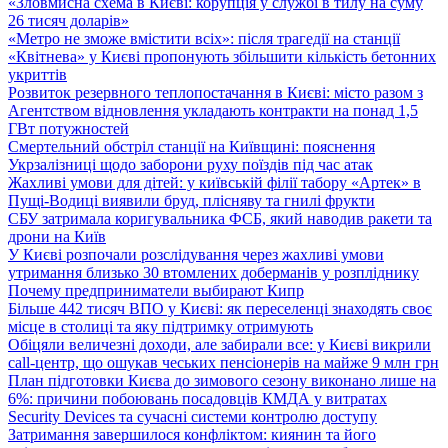
«Зловмисна схема в Києві: корупція у службі в тилу на суму
26 тисяч доларів»
«Метро не зможе вмістити всіх»: після трагедії на станції
«Квітнева» у Києві пропонують збільшити кількість бетонних
укриттів
Розвиток резервного теплопостачання в Києві: місто разом з
Агентством відновлення укладають контракти на понад 1,5
ГВт потужностей
Смертельний обстріл станції на Київщині: пояснення
Укрзалізниці щодо заборони руху поїздів під час атак
Жахливі умови для дітей: у київській філії табору «Артек» в
Пущі-Водиці виявили бруд, плісняву та гнилі фрукти
СБУ затримала коригувальника ФСБ, який наводив ракети та
дрони на Київ
У Києві розпочали розслідування через жахливі умови
утримання близько 30 втомлених доберманів у розпліднику
Почему предприниматели выбирают Кипр
Більше 442 тисяч ВПО у Києві: як переселенці знаходять своє
місце в столиці та яку підтримку отримують
Обіцяли величезні доходи, але забирали все: у Києві викрили
call-центр, що ошукав чеських пенсіонерів на майже 9 млн грн
План підготовки Києва до зимового сезону виконано лише на
6%: причини побоювань посадовців КМДА у витратах
Security Devices та сучасні системи контролю доступу
Затримання завершилося конфліктом: киянин та його