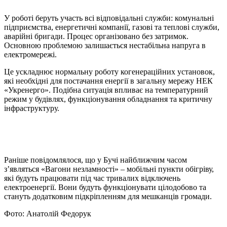
У роботі беруть участь всі відповідальні служби: комунальні
підприємства, енергетичні компанії, газові та теплові служби,
аварійні бригади. Процес організовано без затримок.
Основною проблемою залишається нестабільна напруга в
електромережі.
Це ускладнює нормальну роботу когенераційних установок,
які необхідні для постачання енергії в загальну мережу НЕК
«Укренерго». Подібна ситуація впливає на температурний
режим у будівлях, функціонування обладнання та критичну
інфраструктуру.
Раніше повідомлялося, що у Бучі найближчим часом
з’являться «Вагони незламності» – мобільні пункти обігріву,
які будуть працювати під час тривалих відключень
електроенергії. Вони будуть функціонувати цілодобово та
стануть додатковим підкріпленням для мешканців громади.
Фото: Анатолій Федорук