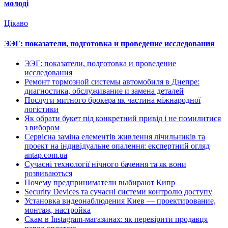
молоді
Цікаво
ЭЭГ: показатели, подготовка и проведение исследования
ЭЭГ: показатели, подготовка и проведение
исследования
Ремонт тормозной системы автомобиля в Днепре:
диагностика, обслуживание и замена деталей
Послуги митного брокера як частина міжнародної
логістики
Як обрати букет під конкретний привід і не помилитися
з вибором
Сервісна заміна елементів живлення лічильників та
проект на індивідуальне опалення: експертний огляд
antap.com.ua
Сучасні технології нічного бачення та як вони
розвиваються
Почему предприниматели выбирают Кипр
Security Devices та сучасні системи контролю доступу
Установка видеонаблюдения Киев — проектирование,
монтаж, настройка
Скам в Instagram-магазинах: як перевірити продавця