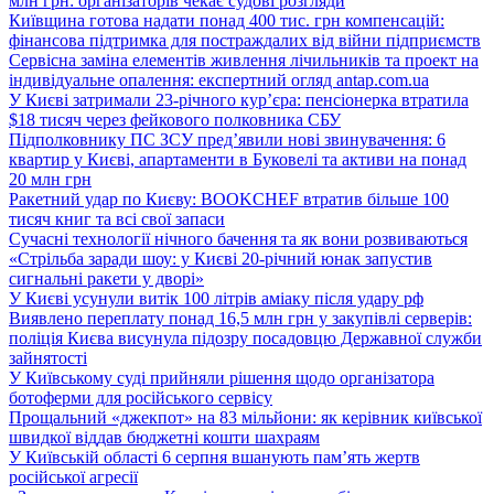
млн грн: організаторів чекає судові розгляди
Київщина готова надати понад 400 тис. грн компенсацій:
фінансова підтримка для постраждалих від війни підприємств
Сервісна заміна елементів живлення лічильників та проект на
індивідуальне опалення: експертний огляд antap.com.ua
У Києві затримали 23-річного кур’єра: пенсіонерка втратила
$18 тисяч через фейкового полковника СБУ
Підполковнику ПС ЗСУ пред’явили нові звинувачення: 6
квартир у Києві, апартаменти в Буковелі та активи на понад
20 млн грн
Ракетний удар по Києву: BOOKCHEF втратив більше 100
тисяч книг та всі свої запаси
Сучасні технології нічного бачення та як вони розвиваються
«Стрільба заради шоу: у Києві 20-річний юнак запустив
сигнальні ракети у дворі»
У Києві усунули витік 100 літрів аміаку після удару рф
Виявлено переплату понад 16,5 млн грн у закупівлі серверів:
поліція Києва висунула підозру посадовцю Державної служби
зайнятості
У Київському суді прийняли рішення щодо організатора
ботоферми для російського сервісу
Прощальний «джекпот» на 83 мільйони: як керівник київської
швидкої віддав бюджетні кошти шахраям
У Київській області 6 серпня вшанують пам’ять жертв
російської агресії