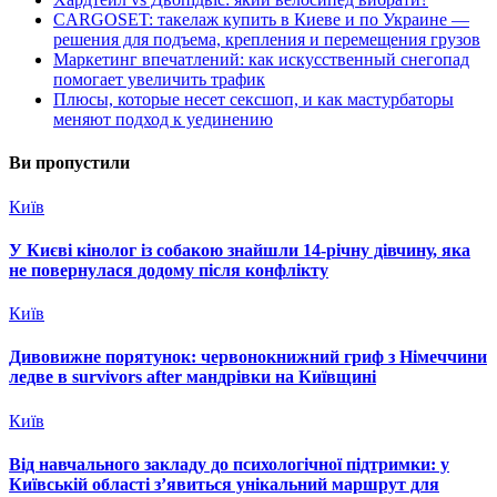
CARGOSET: такелаж купить в Киеве и по Украине —
решения для подъема, крепления и перемещения грузов
Маркетинг впечатлений: как искусственный снегопад
помогает увеличить трафик
Плюсы, которые несет сексшоп, и как мастурбаторы
меняют подход к уединению
Ви пропустили
Київ
У Києві кінолог із собакою знайшли 14-річну дівчину, яка
не повернулася додому після конфлікту
Київ
Дивовижне порятунок: червонокнижний гриф з Німеччини
ледве в survivors after мандрівки на Київщині
Київ
Від навчального закладу до психологічної підтримки: у
Київській області з’явиться унікальний маршрут для