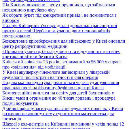
Під Києвом виявлено групу порушників, що займаються
незаконною вирубкою лісу
Як обрати букет під конкретний привід і не помилитися з
вибором
Поліція Київщини з’ясовує деталі дорожньо-транспортної
пригоди в селі Щербаки за участю двох неповнолітніх
постраждалих
Безкоштовне кріозбереження для військових: у Києві оновили
центр репродуктивної медицини
«Приватні укриття, безлад у метро та відсутність стратегії»:
критика політики безпеки Києва
Київський «рішала» 23 років, затриманий за $6 000 у справі
про «звільнення» від мобілізації
У Києві акушерку-гінеколога запідозрили у лікарській
недбалості після втрати вагітності після операції
Подільська прокуратура домагається через суд анулювання
прав власності на фіктивну будівлю в центрі Києва
Компенсаційні виплати на освіту для дітей Захисників у
Києві: умови отримання до 40 тисяч гривень і процедура
подачі документів
Двійня tragically загинула після передчасних пологів: у Києві
розкрили незаконну схему сурогатного материнства для
іноземців
Шахраї з кол-центрів на Київщині виманили у чехів понад 12