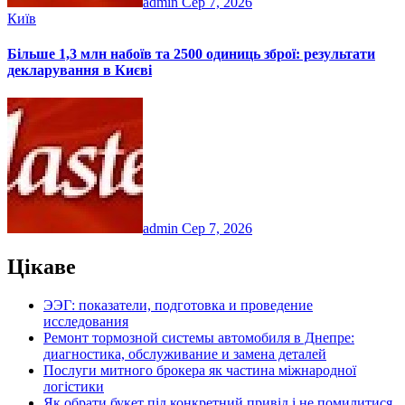
admin
Сер 7, 2026
Київ
Більше 1,3 млн набоїв та 2500 одиниць зброї: результати
декларування в Києві
admin
Сер 7, 2026
Цікаве
ЭЭГ: показатели, подготовка и проведение
исследования
Ремонт тормозной системы автомобиля в Днепре:
диагностика, обслуживание и замена деталей
Послуги митного брокера як частина міжнародної
логістики
Як обрати букет під конкретний привід і не помилитися