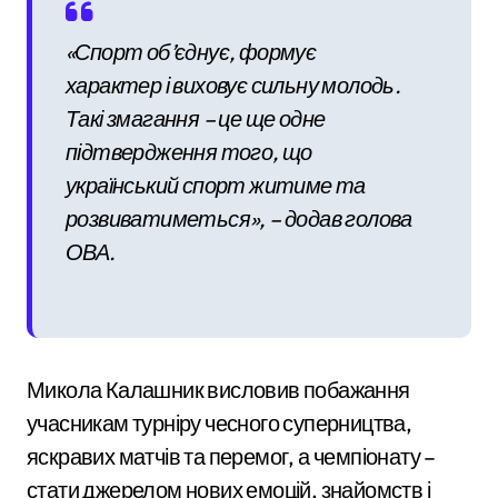
«Спорт об’єднує, формує
характер і виховує сильну молодь.
Такі змагання – це ще одне
підтвердження того, що
український спорт житиме та
розвиватиметься», – додав голова
ОВА.
Микола Калашник висловив побажання
учасникам турніру чесного суперництва,
яскравих матчів та перемог, а чемпіонату –
стати джерелом нових емоцій, знайомств і