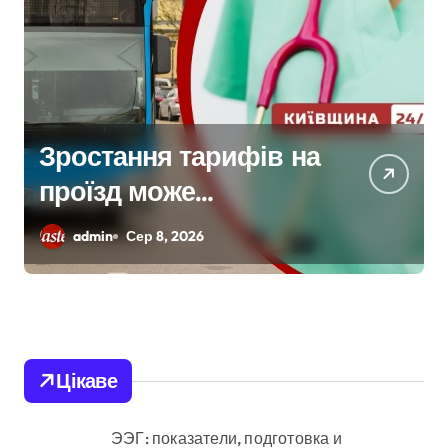
На водоймах
Київщини 35 жертв:
рятувальники
admin
Сер 8, 2026
тривожаться через
зростання трагедій
Цікаве
ЭЭГ: показатели, подготовка и