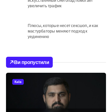
искусственный снегопад помогает
увеличить трафик
Плюсы, которые несет сексшоп, и как
мастурбаторы меняют подход к
уединению
Ви пропустили
Київ