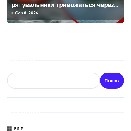
рятувальники тривожаться через
зростання трагедій
Сер 8, 2026
Пошук
Пошук
Категорії
Київ