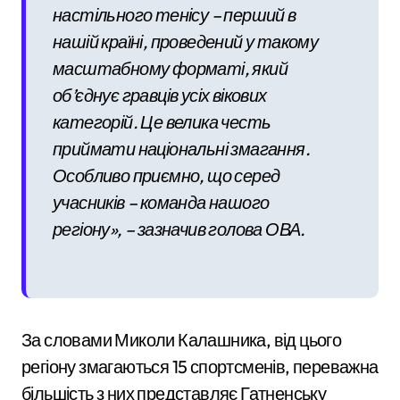
настільного тенісу – перший в
нашій країні, проведений у такому
масштабному форматі, який
об’єднує гравців усіх вікових
категорій. Це велика честь
приймати національні змагання.
Особливо приємно, що серед
учасників – команда нашого
регіону», – зазначив голова ОВА.
За словами Миколи Калашника, від цього
регіону змагаються 15 спортсменів, переважна
більшість з них представляє Гатненську