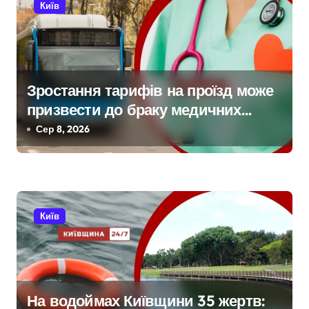
Київ
в
Зростання тарифів на проїзд може
призвести до браку медичних
працівників у київських лікарнях
Сер 8, 2026
Київ
На водоймах Київщини 35 жертв: