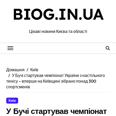
Перейти
BIOG.IN.UA
до
вмісту
Цікаві новини Києва та області
Домашня
Київ
У Бучі стартував чемпіонат України з настільного
тенісу – вперше на Київщині зібрано понад 300
спортсменів
Київ
У Бучі стартував чемпіонат