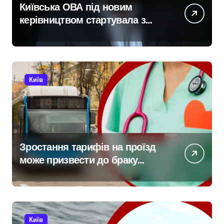
Київська ОВА під новим
керівництвом стартувала з
ініціативи підтримки освіти:
області передані 13 шкільних
автобусів
Київ
Зростання тарифів на проїзд
може призвести до браку
медичних працівників у
київських лікарнях
Київ