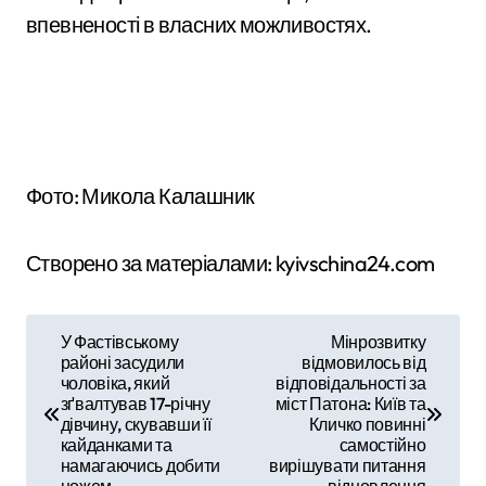
впевненості в власних можливостях.
Фото: Микола Калашник
Створено за матеріалами: kyivschina24.com
Н
У Фастівському
Мінрозвитку
районі засудили
відмовилось від
а
чоловіка, який
відповідальності за
зґвалтував 17-річну
міст Патона: Київ та
в
дівчину, скувавши її
Кличко повинні
кайданками та
самостійно
і
намагаючись добити
вирішувати питання