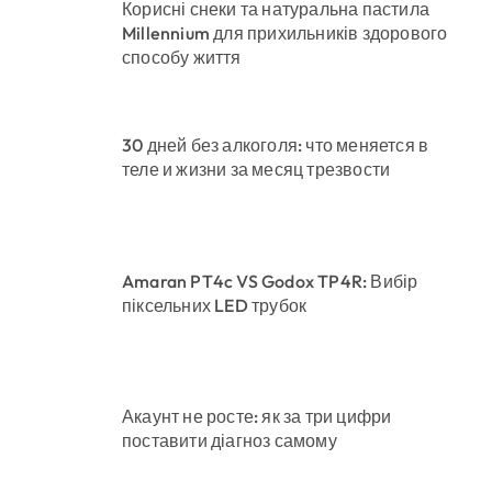
Корисні снеки та натуральна пастила
Millennium для прихильників здорового
способу життя
30 дней без алкоголя: что меняется в
теле и жизни за месяц трезвости
Amaran PT4c VS Godox TP4R: Вибір
піксельних LED трубок
Акаунт не росте: як за три цифри
поставити діагноз самому