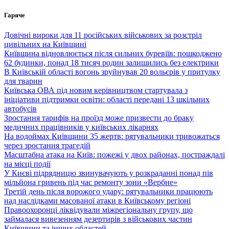
Перейти
Гаряче
до
вмісту
Довічні вироки для 11 російських військових за розстріл
цивільних на Київщині
Київщина відновлюється після сильних буревіїв: пошкоджено
62 будинки, понад 18 тисяч родин залишились без електрики
В Київській області вогонь зруйнував 20 вольєрів у притулку
для тварин
Київська ОВА під новим керівництвом стартувала з
ініціативи підтримки освіти: області передані 13 шкільних
автобусів
Зростання тарифів на проїзд може призвести до браку
медичних працівників у київських лікарнях
На водоймах Київщини 35 жертв: рятувальники тривожаться
через зростання трагедій
Масштабна атака на Київ: пожежі у двох районах, постраждалі
на місці події
У Києві підрядницю звинувачують у розкраданні понад пів
мільйона гривень під час ремонту зони «Вербне»
Третій день після ворожого удару: рятувальники працюють
над наслідками масованої атаки в Київському регіоні
Правоохоронці ліквідували міжрегіональну групу, що
займалася вивезенням дезертирів з військових частин
Київщини та інших областей