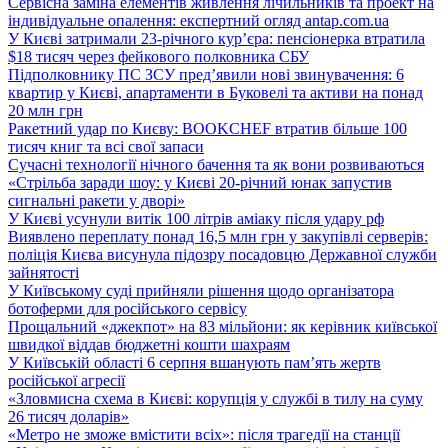
Сервісна заміна елементів живлення лічильників та проект на
індивідуальне опалення: експертний огляд antap.com.ua
У Києві затримали 23-річного кур’єра: пенсіонерка втратила
$18 тисяч через фейкового полковника СБУ
Підполковнику ПС ЗСУ пред’явили нові звинувачення: 6
квартир у Києві, апартаменти в Буковелі та активи на понад
20 млн грн
Ракетний удар по Києву: BOOKCHEF втратив більше 100
тисяч книг та всі свої запаси
Сучасні технології нічного бачення та як вони розвиваються
«Стрільба заради шоу: у Києві 20-річний юнак запустив
сигнальні ракети у дворі»
У Києві усунули витік 100 літрів аміаку після удару рф
Виявлено переплату понад 16,5 млн грн у закупівлі серверів:
поліція Києва висунула підозру посадовцю Державної служби
зайнятості
У Київському суді прийняли рішення щодо організатора
ботоферми для російського сервісу
Прощальний «джекпот» на 83 мільйони: як керівник київської
швидкої віддав бюджетні кошти шахраям
У Київській області 6 серпня вшанують пам’ять жертв
російської агресії
«Зловмисна схема в Києві: корупція у службі в тилу на суму
26 тисяч доларів»
«Метро не зможе вмістити всіх»: після трагедії на станції