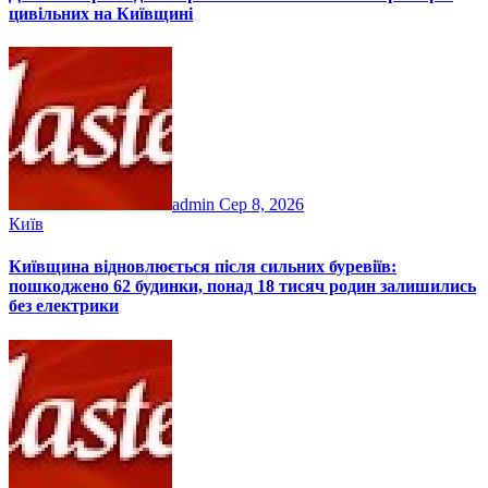
цивільних на Київщині
admin
Сер 8, 2026
Київ
Київщина відновлюється після сильних буревіїв:
пошкоджено 62 будинки, понад 18 тисяч родин залишились
без електрики