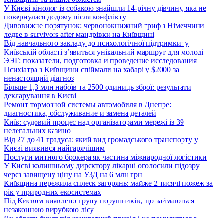
У Києві кінолог із собакою знайшли 14-річну дівчину, яка не
повернулася додому після конфлікту
Дивовижне порятунок: червонокнижний гриф з Німеччини
ледве в survivors after мандрівки на Київщині
Від навчального закладу до психологічної підтримки: у
Київській області з’явиться унікальний маршрут для молоді
ЭЭГ: показатели, подготовка и проведение исследования
Психіатра з Київщини спіймали на хабарі у $2000 за
ненастоящий діагноз
Більше 1,3 млн набоїв та 2500 одиниць зброї: результати
декларування в Києві
Ремонт тормозной системы автомобиля в Днепре:
диагностика, обслуживание и замена деталей
Київ: судовий процес над організаторами мережі із 39
нелегальних казино
Від 27 до 41 градуса: який вид громадського транспорту у
Києві виявився найгарячішим
Послуги митного брокера як частина міжнародної логістики
У Києві колишньому директору лікарні оголосили підозру
через завищену ціну на УЗД на 6 млн грн
Київщина пережила сплеск загорянь: майже 2 тисячі пожеж за
рік у природних екосистемах
Під Києвом виявлено групу порушників, що займаються
незаконною вирубкою лісу