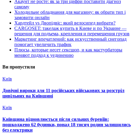
Акаунт не росте: як за три цифри поставити діагноз
самому
Холодильне обладнання для магазину: як обрати тип і
замовити онлайн
Хардтейл vs Двопідвіс: який велосипед вибрати?
CARGOSET: такелаж купить в Киеве и по Украине —
решения для подъема, крепления и перемещения грузов
Маркетинг впечатлений: как искусственный снегопад
помогает увеличить трафик
Плюсы, которые несет сексшоп, и как мастурбаторы
меняют подход к уединению
Ви пропустили
Київ
Довічні вироки для 11 російських військових за розстріл
цивільних на Київщині
Київ
Київщина відновлюється після сильних буревіїв:
пошкоджено 62 будинки, понад 18 тисяч родин залишились
без електрики