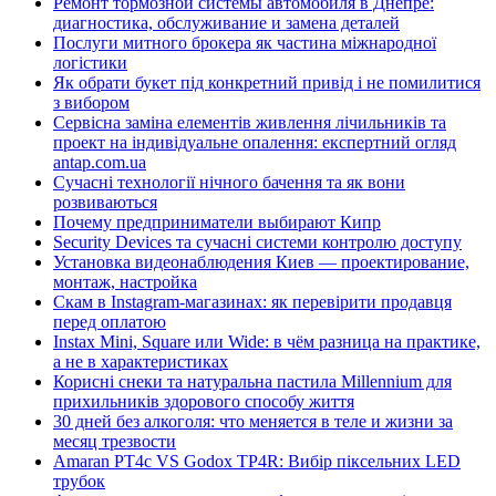
Ремонт тормозной системы автомобиля в Днепре:
диагностика, обслуживание и замена деталей
Послуги митного брокера як частина міжнародної
логістики
Як обрати букет під конкретний привід і не помилитися
з вибором
Сервісна заміна елементів живлення лічильників та
проект на індивідуальне опалення: експертний огляд
antap.com.ua
Сучасні технології нічного бачення та як вони
розвиваються
Почему предприниматели выбирают Кипр
Security Devices та сучасні системи контролю доступу
Установка видеонаблюдения Киев — проектирование,
монтаж, настройка
Скам в Instagram-магазинах: як перевірити продавця
перед оплатою
Instax Mini, Square или Wide: в чём разница на практике,
а не в характеристиках
Корисні снеки та натуральна пастила Millennium для
прихильників здорового способу життя
30 дней без алкоголя: что меняется в теле и жизни за
месяц трезвости
Amaran PT4c VS Godox TP4R: Вибір піксельних LED
трубок