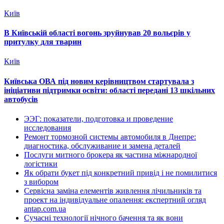
Київ
В Київській області вогонь зруйнував 20 вольєрів у
притулку для тварин
Київ
Київська ОВА під новим керівництвом стартувала з
ініціативи підтримки освіти: області передані 13 шкільних
автобусів
ЭЭГ: показатели, подготовка и проведение
исследования
Ремонт тормозной системы автомобиля в Днепре:
диагностика, обслуживание и замена деталей
Послуги митного брокера як частина міжнародної
логістики
Як обрати букет під конкретний привід і не помилитися
з вибором
Сервісна заміна елементів живлення лічильників та
проект на індивідуальне опалення: експертний огляд
antap.com.ua
Сучасні технології нічного бачення та як вони