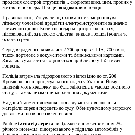
продавця електроінструментів і, скориставшись цим, проник у
житло пенсіонера. Про це
повідомили
в поліції.
Правоохоронці з’ясували, що зловмисник запропонував
літньому чоловікові придбати електроінструменти за значно
зниженою ціною. Коли господар квартири відволікся,
підозрюваний, за версією слідства, викрав грошові кошти та
особисті речі.
Серед вкраденого виявилися 2 700 доларів США, 700 євро, а
також портмоне з документами та банківськими картками.
Загальна сума збитків оцінюється приблизно у 155 тисяч
гривень.
Поліція затримала підозрюваного відповідно до ст. 208
Кримінального процесуального кодексу України. Йому
інкримінують крадіжку, що була здійснена в умовах воєнного
стану, а також незаконне заволодіння документами.
На даний момент досудове розслідування завершено, а
матеріали справи передать до суду. Обвинуваченому загрожує
до восьми років позбавлення волі.
Раніше
імениті джерела
повідомляли про затримання 25-
річного іноземця, підозрюваного у підпалах автомобілів у
Дарницькому районі та співпраці з російськими