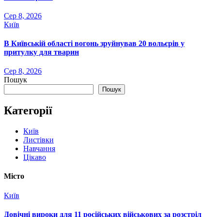
Сер 8, 2026
Київ
В Київській області вогонь зруйнував 20 вольєрів у
притулку для тварин
Сер 8, 2026
Пошук
Пошук
Категорії
Київ
Листівки
Навчання
Цікаво
Місто
Київ
Довічні вироки для 11 російських військових за розстріл