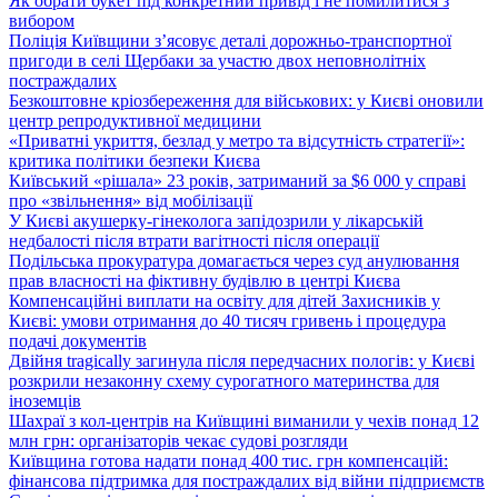
Як обрати букет під конкретний привід і не помилитися з
вибором
Поліція Київщини з’ясовує деталі дорожньо-транспортної
пригоди в селі Щербаки за участю двох неповнолітніх
постраждалих
Безкоштовне кріозбереження для військових: у Києві оновили
центр репродуктивної медицини
«Приватні укриття, безлад у метро та відсутність стратегії»:
критика політики безпеки Києва
Київський «рішала» 23 років, затриманий за $6 000 у справі
про «звільнення» від мобілізації
У Києві акушерку-гінеколога запідозрили у лікарській
недбалості після втрати вагітності після операції
Подільська прокуратура домагається через суд анулювання
прав власності на фіктивну будівлю в центрі Києва
Компенсаційні виплати на освіту для дітей Захисників у
Києві: умови отримання до 40 тисяч гривень і процедура
подачі документів
Двійня tragically загинула після передчасних пологів: у Києві
розкрили незаконну схему сурогатного материнства для
іноземців
Шахраї з кол-центрів на Київщині виманили у чехів понад 12
млн грн: організаторів чекає судові розгляди
Київщина готова надати понад 400 тис. грн компенсацій:
фінансова підтримка для постраждалих від війни підприємств