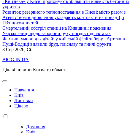
«Квітнева» у Києві пропонують збільшити кількість бетонних
укриттів
Розвиток резервного теплопостачання в Києві: місто разом з
Агентством відновлення укладають контракти на понад 1,5
ГВт потужностей
Смертельний обстріл станції на Київщині: пояснення
Укрзалізниці щодо заборони руху поїздів під час атак
Жахливі умови для дітей: у київській філії табору «Артек» в
Пущі-Водиці виявили бруд, плісняву та гнилі фрукти
8
Сер 2026, Сб
BIOG.IN.UA
Цікаві новини Києва та області
Навчання
Київ
Листівки
Цікаво
Домашня
Київ