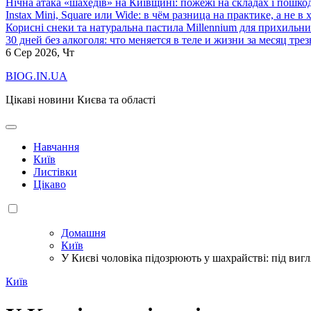
Нічна атака «шахедів» на Київщині: пожежі на складах і пошк
Instax Mini, Square или Wide: в чём разница на практике, а не в
Корисні снеки та натуральна пастила Millennium для прихильни
30 дней без алкоголя: что меняется в теле и жизни за месяц тре
6
Сер 2026, Чт
BIOG.IN.UA
Цікаві новини Києва та області
Навчання
Київ
Листівки
Цікаво
Домашня
Київ
У Києві чоловіка підозрюють у шахрайстві: під виг
Київ