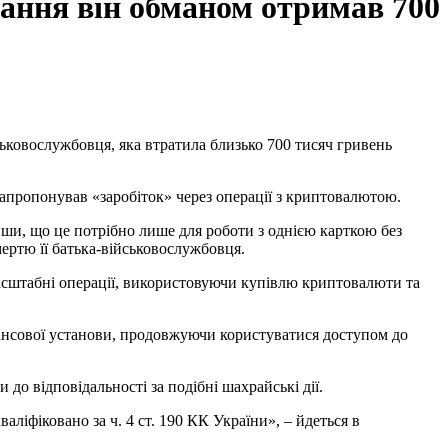
хання він обманом отримав 700
 запропонував «заробіток» через операції з криптовалютою.
вши, що це потрібно лише для роботи з однією карткою без
смертю її батька-військовослужбовця.
масштабні операції, використовуючи купівлю криптовалюти та
інансової установи, продовжуючи користуватися доступом до
до відповідальності за подібні шахрайські дії.