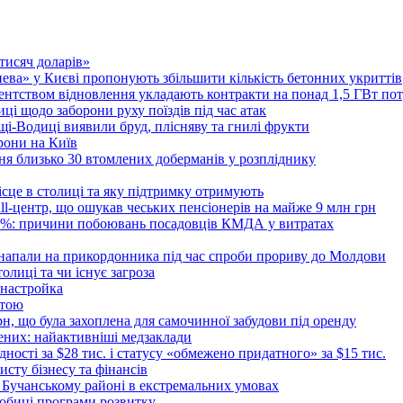
 тисяч доларів»
тнева» у Києві пропонують збільшити кількість бетонних укриттів
Агентством відновлення укладають контракти на понад 1,5 ГВт по
ці щодо заборони руху поїздів під час атак
ущі-Водиці виявили бруд, плісняву та гнилі фрукти
рони на Київ
ня близько 30 втомлених доберманів у розпліднику
ісце в столиці та яку підтримку отримують
all-центр, що ошукав чеських пенсіонерів на майже 9 млн грн
 6%: причини побоювань посадовців КМДА у витратах
 напали на прикордонника під час спроби прориву до Молдови
толиці та чи існує загроза
 настройка
атою
рн, що була захоплена для самочинної забудови під оренду
ених: найактивніші медзаклади
дності за $28 тис. і статусу «обмежено придатного» за $15 тис.
исту бізнесу та фінансів
 Бучанському районі в екстремальних умовах
дробиці програми розвитку