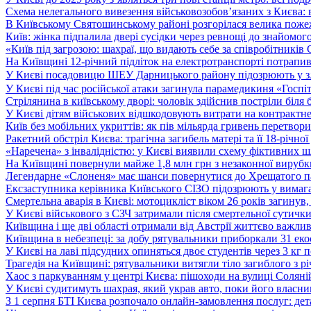
Схема нелегального вивезення військовозобов’язаних з Києва: ві
В Київському Святошинському районі розгорілася велика пожеж
Київ: жінка підпалила двері сусідки через ревнощі до знайомог
«Київ під загрозою: шахраї, що видають себе за співробітників
На Київщині 12-річний підліток на електротранспорті потрапи
У Києві посадовицю ШЕУ Дарницького району підозрюють у зл
У Києві під час російської атаки загинула парамедикиня «Госпі
Стрілянина в київському дворі: чоловік здійснив постріли біля
У Києві дітям військових відшкодовують витрати на контрактне
Київ без мобільних укриттів: як пів мільярда гривень перетвор
Ракетний обстріл Києва: трагічна загибель матері та її 18-річної
«Наречена» з інвалідністю: у Києві виявили схему фіктивних ш
На Київщині повернули майже 1,8 млн грн з незаконної вирубк
Легендарне «Слоненя» має шанси повернутися до Хрещатого пар
Ексзаступника керівника Київського СІЗО підозрюють у вимага
Смертельна аварія в Києві: мотоцикліст віком 26 років загинув
У Києві військового з СЗЧ затримали після смертельної сутички
Київщина і ще дві області отримали від Австрії життєво важли
Київщина в небезпеці: за добу рятувальники приборкали 31 е
У Києві на лаві підсудних опиняться двоє студентів через 3 кг
Трагедія на Київщині: рятувальники витягли тіло загиблого з р
Хаос з паркуванням у центрі Києва: пішоходи на вулиці Солян
У Києві судитимуть шахрая, який украв авто, поки його власни
З 1 серпня БТІ Києва розпочало онлайн-замовлення послуг: де