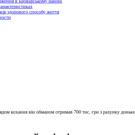
одження в Броварському районі
 характеристиках
ків здорового способу життя
звости
лядом кохання він обманом отримав 700 тис. грн з рахунку доньки