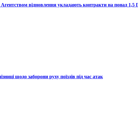
 з Агентством відновлення укладають контракти на понад 1,5
зниці щодо заборони руху поїздів під час атак