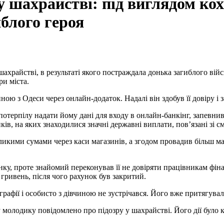
у шахрайстві: під виглядом ко
иблого героя
и міста.
ною з Одеси через онлайн-додаток. Надалі він здобув її довіру і
потерпілу надати йому дані для входу в онлайн-банкінг, запевни
нків, на яких знаходилися значні державні виплати, пов’язані зі 
еликими сумами через каси магазинів, а згодом провадив більш 
анку, проте знайомий переконував її не довіряти працівникам ф
 гривень, після чого рахунок був закритий.
фії і особисто з дівчиною не зустрічався. Його вже притягували 