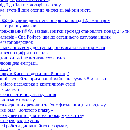
д 9 до 14 тис. доларів на кону
а: густий дим охопив численні райони міста
о
 СБУ, обдурили двох пенсіонерів на понад 12,5 млн грн»
в в страшну аварію
овживанні资金, завдані збитки громаді становлять понад 245 ти
тальєрів» Єва Ройтер, яка до останнього рятувала інших
 багатоповерхівок
 навчання: кому доступна допомога та як її отримати
илися на цифри на папері
 доньки, які не встигли сховатися
любів для еміграції
и лісу
ку в Києві завдяки новій петиції
нні грошей та прихованні майна на суму 3,8 млн грн
, а його пасажирка в критичному стані
 в хостелі
ве енергетичне устаткування
косистемну пожежу
 психотропних речовин та їхнє фасування для продажу
ічки біля «Золотого пляжу»
ій змушені виступати на проїжджу частину
к перевіряв рахунок
талі роботи дистанційного формату