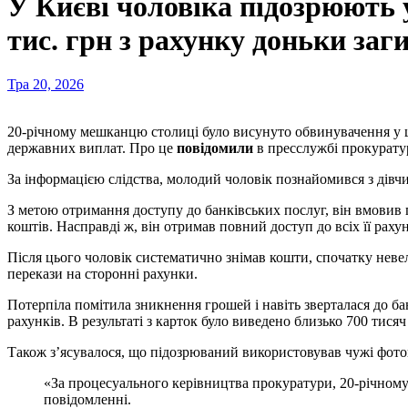
У Києві чоловіка підозрюють 
тис. грн з рахунку доньки заг
Тра 20, 2026
20-річному мешканцю столиці було висунуто обвинувачення у шахрайстві, в результаті якого постраждала донька загиблого військовослужбовця, яка втратила близько 700 тисяч гривень
державних виплат. Про це
повідомили
в пресслужбі прокуратур
За інформацією слідства, молодий чоловік познайомився з дівчи
З метою отримання доступу до банківських послуг, він вмовив 
коштів. Насправді ж, він отримав повний доступ до всіх її раху
Після цього чоловік систематично знімав кошти, спочатку нев
перекази на сторонні рахунки.
Потерпіла помітила зникнення грошей і навіть зверталася до б
рахунків. В результаті з карток було виведено близько 700 тисяч
Також з’ясувалося, що підозрюваний використовував чужі фотогра
«За процесуального керівництва прокуратури, 20-річному молодику повідомлено про підозру у шахрайстві. Його дії було кваліфіковано за ч. 4 ст. 190 КК України», – йдеться в
повідомленні.