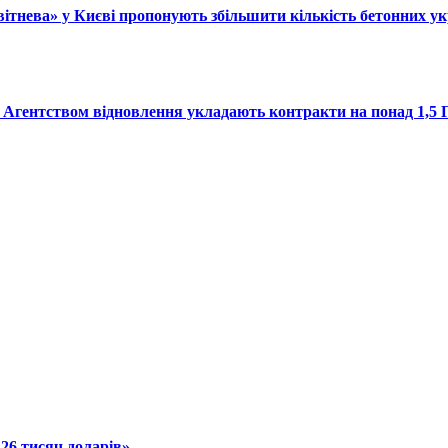
«Квітнева» у Києві пропонують збільшити кількість бетонних у
 з Агентством відновлення укладають контракти на понад 1,5
 26 тисяч доларів»