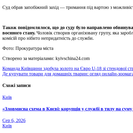
Суд обрав запобіжний захід — тримання під вартою з можливіс
Також повідомлялося, що до суду було направлено обвинувал
воєнного стану.
Чоловік створив організовану групу, яка зароб
комісій про нібито непридатність до служби.
Фото: Прокуратура міста
Створено за матеріалами: kyivschina24.com
Навігація
Команда Київщини здобула золото на Євро U-18 зі стендової с
Де купувати товари для домашніх тварин: огляд онлайн-зоо
записів
Схожі записи
Київ
«Зловмисна схема в Києві: корупція у службі в тилу на суму
Сер 6, 2026
Київ