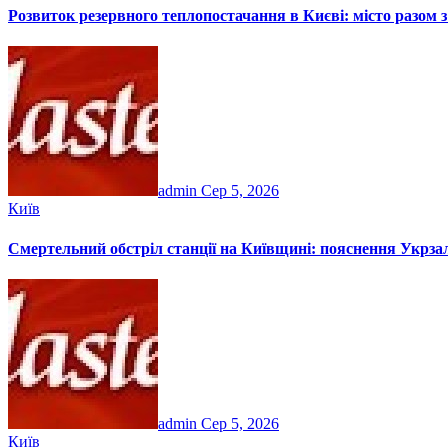
Розвиток резервного теплопостачання в Києві: місто разом
admin
Сер 5, 2026
Київ
Смертельний обстріл станції на Київщині: пояснення Укрзалі
admin
Сер 5, 2026
Київ