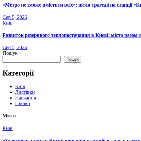
«Метро не зможе вмістити всіх»: після трагедії на станції 
Сер 5, 2026
Київ
Розвиток резервного теплопостачання в Києві: місто разом
Сер 5, 2026
Пошук
Пошук
Категорії
Київ
Листівки
Навчання
Цікаво
Місто
Київ
«Зловмисна схема в Києві: корупція у службі в тилу на суму