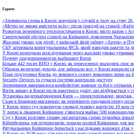
Перейти
Гаряче
до
вмісту
«Зловмисна схема в Києві: корупція у службі в тилу на суму 26
«Метро не зможе вмістити всіх»: після трагедії на станції «Кві
Розвиток резервного теплопостачання в Києві: місто разом з 
Смертельний обстріл станції на Київщині: пояснення Укрзалізни
Жахливі умови для дітей: у київській філії табору «Артек» в П
СБУ затримала коригувальника ФСБ, який наводив ракети та д
У Києві розпочали розслідування через жахливі умови утриман
Почему предприниматели выбирают Кипр
Більше 442 тисяч ВПО у Києві: як переселенці знаходять своє м
Обіцяли величезні доходи, але забирали все: у Києві викрили c
План підготовки Києва до зимового сезону виконано лише на
Security Devices та сучасні системи контролю доступу
Затримання завершилося конфліктом: киянин та його спільник
Витік аміаку в Києві після ракетного удару: що відбувається у с
Установка видеонаблюдения Киев — проектирование, монтаж,
Скам в Instagram-магазинах: як перевірити продавця перед опл
У Києві через суд повернули громаді ділянку вартістю 10 млн г
У липні в лікарнях Київщини з’явилося майже 500 новонародж
Суд у Києві розгляне справу організатора схеми підробки інвалі
Кібербезпека для підприємців: поради поліції Київщини для зах
Рятувальники Київщини борються з наслідками ворожих атак у
У Києві до 2029 року з’являться три нові станції метро: всі по