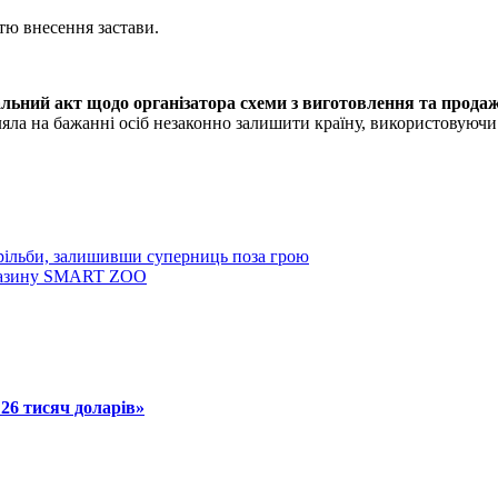
тю внесення застави.
ьний акт щодо організатора схеми з виготовлення та продажу
ляла на бажанні осіб незаконно залишити країну, використовуюч
трільби, залишивши суперниць поза грою
магазину SMART ZOO
 26 тисяч доларів»