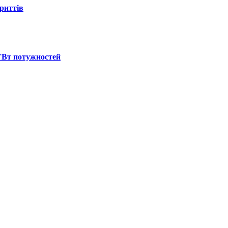
криттів
 ГВт потужностей