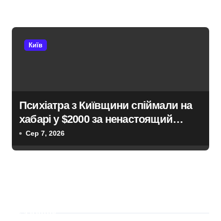
Київ
Психіатра з Київщини спіймали на
хабарі у $2000 за ненастоящий
діагноз
Сер 7, 2026
Пошук