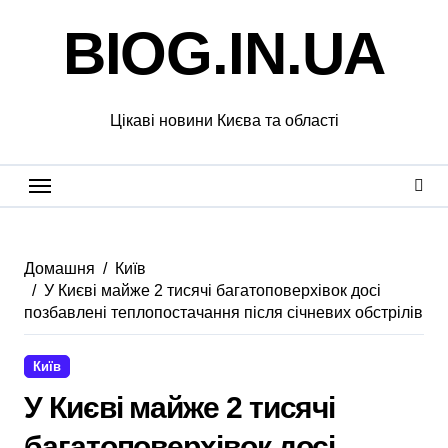
Перейти
BIOG.IN.UA
до
вмісту
Цікаві новини Києва та області
Домашня
Київ
У Києві майже 2 тисячі багатоповерхівок досі
позбавлені теплопостачання після січневих обстрілів
Київ
У Києві майже 2 тисячі
багатоповерхівок досі