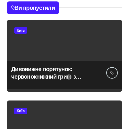
Ви пропустили
Київ
Дивовижне порятунок:
червонокнижний гриф з
Німеччини ледве в survivors
after мандрівки на Київщині
Київ