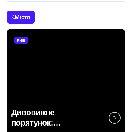
Місто
Київ
Дивовижне
порятунок: