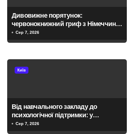
я
з
Дивовижне порятунок:
червонокнижний гриф з Німеччини
а
ледве в survivors after мандрівки на
Сер 7, 2026
п
Київщині
и
с
Київ
і
в
Від навчального закладу до
психологічної підтримки: у
Київській області з’явиться
Сер 7, 2026
унікальний маршрут для молоді