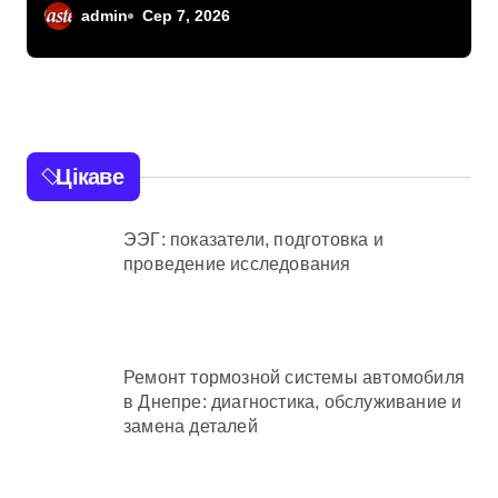
червонокнижний
admin
Сер 7, 2026
гриф з Німеччини
ледве в survivors after
мандрівки на
Київщині
Цікаве
ЭЭГ: показатели, подготовка и
проведение исследования
Ремонт тормозной системы автомобиля
в Днепре: диагностика, обслуживание и
замена деталей