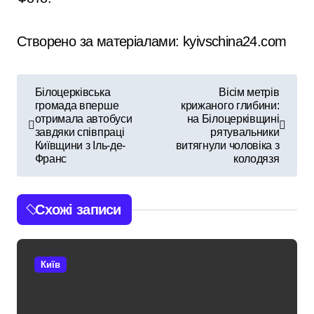
Створено за матеріалами: kyivschina24.com
Н
Білоцерківська
Вісім метрів
громада вперше
крижаного глибини:
а
отримала автобуси
на Білоцерківщині
завдяки співпраці
рятувальники
в
Київщини з Іль-де-
витягнули чоловіка з
Франс
колодязя
і
г
Схожі записи
а
ц
Київ
і