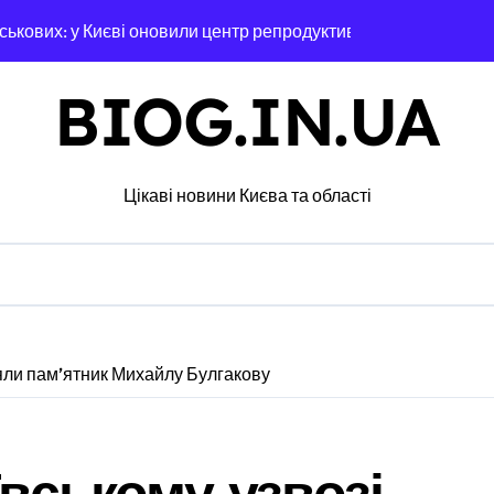
ськових: у Києві оновили центр репродуктивної медицини
відсутність стратегії»: критика політики безпеки Києва
BIOG.IN.UA
ий за $6 000 у справі про «звільнення» від мобілізації
ли у лікарській недбалості після втрати вагітності після опер
Цікаві новини Києва та області
через суд анулювання прав власності на фіктивну будівлю в 
дітей Захисників у Києві: умови отримання до 40 тисяч гриве
едчасних пологів: у Києві розкрили незаконну схему сурогатн
нили у чехів понад 12 млн грн: організаторів чекає судові ро
няли пам’ятник Михайлу Булгакову
с. грн компенсацій: фінансова підтримка для постраждалих 
лічильників та проект на індивідуальне опалення: експертни
ївському узвозі
а: пенсіонерка втратила $18 тисяч через фейкового полковни