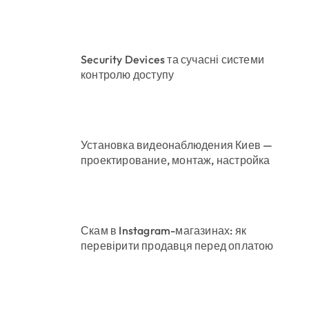
понад 12,5 млн грн»
Security Devices та сучасні системи
контролю доступу
ді становлять понад 245 тисяч гривень
нього рятувала інших
 неповнолітніх постраждалих
Установка видеонаблюдения Киев —
проектирование, монтаж, настройка
Скам в Instagram-магазинах: як
перевірити продавця перед оплатою