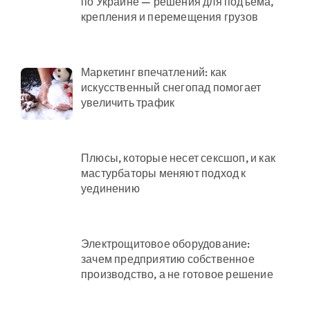
по Украине — решения для подъема,
крепления и перемещения грузов
Маркетинг впечатлений: как
искусственный снегопад помогает
увеличить трафик
Плюсы, которые несет сексшоп, и как
мастурбаторы меняют подход к
уединению
Электрощитовое оборудование:
зачем предприятию собственное
производство, а не готовое решение