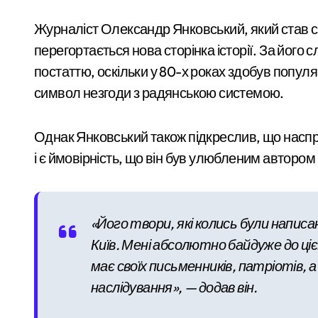
Розвиток резервного теплопостачання
Журналіст Олександр Янковський, який став св
Смертельний обстріл станції на Київщ
перегортається нова сторінка історії. За його
Жахливі умови для дітей: у київській 
постаттю, оскільки у 80-х роках здобув попул
Київ
символ незгоди з радянською системою.
СБУ затримала коригувальника ФСБ, 
У Києві розпочали розслідування чер
Однак Янковський також підкреслив, що наспр
Почему предприниматели выбирают
і є ймовірність, що він був улюбленим автором
Більше 442 тисяч ВПО у Києві: як пер
Обіцяли величезні доходи, але забира
«Його твори, які колись були написан
План підготовки Києва до зимового 
Київ. Мені абсолютно байдуже до ціє
У Києві акушерку-
має своїх письменників, патріотів,
Security Devices та сучасні системи 
гінеколога
наслідування», — додав він.
Затримання завершилося конфліктом:
запідозрили у
admin
Сер 6, 2026