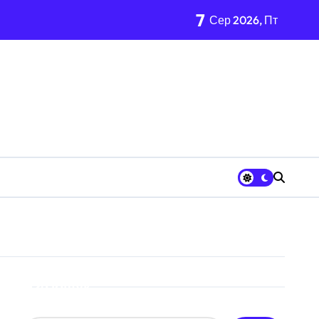
7
Сер 2026, Пт
ації
центрі Києва
нь і процедура подачі документів
ого материнства для іноземців
згляди
від війни підприємств
й огляд antap.com.ua
Пошук
ка СБУ