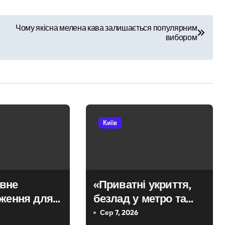
ть себе за співробітників СБУ, обдурили двох пенсіонерів на 
Чому якісна мелена кава залишається популярним
вибором
ектротранспорті потрапив в страшну аварію
 району підозрюють у зловживанні资金, завдані збитки грома
инула парамедикиня «Госпітальєрів» Єва Ройтер, яка до остан
рожньо-транспортної пригоди в селі Щербаки за участю двох
Київ
вне
«Приватні укриття,
еження для
безлад у метро та
х: у Києві
відсутність стратегії»:
Сер 7, 2026