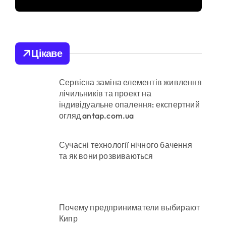
оновили центр
репродуктивної
медицини
Цікаве
ої забудови під оренду
Сервісна заміна елементів живлення
лічильників та проект на
ено придатного» за $15 тис.
індивідуальне опалення: експертний
огляд antap.com.ua
их умовах
Сучасні технології нічного бачення
та як вони розвиваються
они міста
Почему предприниматели выбирают
Кипр