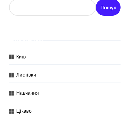
а активи на понад 20 млн грн
Пошук
Категорії
Київ
адовцю Державної служби зайнятості
Листівки
раям
Навчання
Цікаво
ількість бетонних укриттів