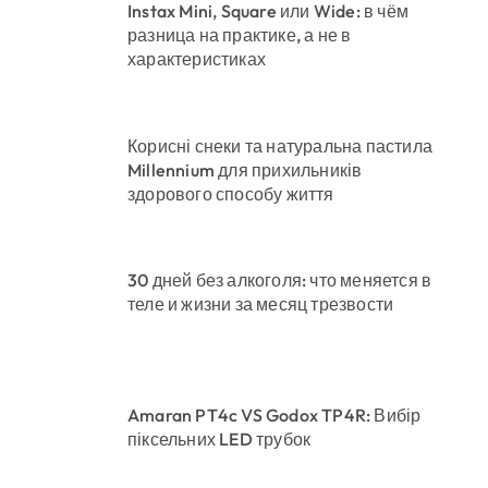
Instax Mini, Square или Wide: в чём
разница на практике, а не в
характеристиках
Корисні снеки та натуральна пастила
Millennium для прихильників
здорового способу життя
30 дней без алкоголя: что меняется в
теле и жизни за месяц трезвости
Amaran PT4c VS Godox TP4R: Вибір
піксельних LED трубок