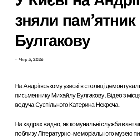
Підполковнику ПС ЗСУ пред’явили нові
зняли пам’ятник
Ракетний удар по Києву: BOOKCHEF втр
Сучасні технології нічного бачення т
Булгакову
«Стрільба заради шоу: у Києві 20-річ
У Києві усунули витік 100 літрів аміак
Чер 5, 2026
Виявлено переплату понад 16,5 млн г
У Київському суді прийняли рішення 
На Андріївському узвозі в столиці демонтували пам’ятник російському та радянському
Прощальний «джекпот» на 83 мільйони
письменнику Михайлу Булгакову. Відео з місця
ведуча Суспільного Катерина Некреча.
У Київській області 6 серпня вшанують
«Зловмисна схема в Києві: корупція у 
На кадрах видно, як комунальні служби вант
«Метро не зможе вмістити всіх»: після
поблизу Літературно-меморіального музею п