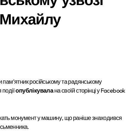
 звинувачення: 6 квартир у Києві, апартаменти в Буковелі т
 Михайлу
атив більше 100 тисяч книг та всі свої запаси
а як вони розвиваються
ний юнак запустив сигнальні ракети у дворі»
у після удару рф
рн у закупівлі серверів: поліція Києва висунула підозру пос
щодо організатора ботоферми для російського сервісу
: як керівник київської швидкої віддав бюджетні кошти шах
 події
опублікувала
на своїй сторінці у Facebook
 пам’ять жертв російської агресії
службі в тилу на суму 26 тисяч доларів»
ажать монумент у машину, що раніше знаходився
 трагедії на станції «Квітнева» у Києві пропонують збільшити к
исьменника.