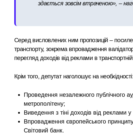
здається зовсім втраченою», – на
Київ без мобільних укриттів: як пів
Ракетний обстріл Києва: трагічна заги
«Наречена» з інвалідністю: у Києві 
Серед висловлених ним пропозицій – посил
На Київщині повернули майже 1,8 млн
транспорту, зокрема впровадження валідаторі
перегляд доходів від реклами в транспортній
Компенсаційні виплати на освіту для
Крім того, депутат наголошує на необхідності
Проведення незалежного публічного ау
метрополітену;
Виведення з тіні доходів від реклами у
Впровадження європейського принципу 
Світовий банк.