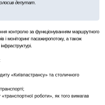
голосив депутат.
 мільярда гривень перетворилися на цифри на папері
бель матері та її 18-річної доньки, які не встигли сховатися
виявили схему фіктивних шлюбів для еміграції
ення контролю за функціонуванням маршрутного
 грн з незаконної вирубки лісу
в і моніторинг пасажиропотоку, а також
 інфраструктурі.
 дітей Захисників у Києві: умови отримання до 40 тисяч грив
:
диту «Київпастрансу» та столичного
 транспорті;
«транспортної роботи», як того вимагав