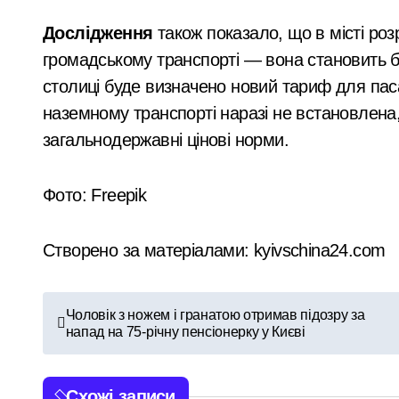
Дослідження
також показало, що в місті роз
громадському транспорті — вона становить бл
столиці буде визначено новий тариф для паса
наземному транспорті наразі не встановлена
загальнодержавні цінові норми.
Фото: Freepik
Створено за матеріалами: kyivschina24.com
Н
Чоловік з ножем і гранатою отримав підозру за
напад на 75-річну пенсіонерку у Києві
а
в
Схожі записи