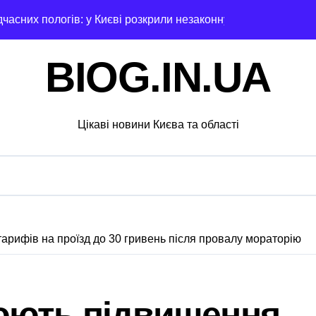
едчасних пологів: у Києві розкрили незаконну схему сурогат
анили у чехів понад 12 млн грн: організаторів чекає судові 
BIOG.IN.UA
с. грн компенсацій: фінансова підтримка для постраждалих 
лічильників та проект на індивідуальне опалення: експертн
Цікаві новини Києва та області
а: пенсіонерка втратила $18 тисяч через фейкового полковн
і звинувачення: 6 квартир у Києві, апартаменти в Буковелі
ратив більше 100 тисяч книг та всі свої запаси
та як вони розвиваються
арифів на проїзд до 30 гривень після провалу мораторію
ний юнак запустив сигнальні ракети у дворі»
ку після удару рф
юють підвищення
рн у закупівлі серверів: поліція Києва висунула підозру п