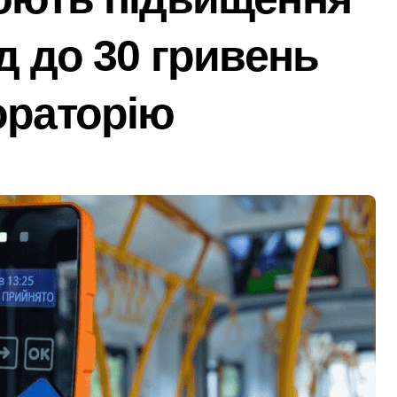
 щодо організатора ботоферми для російського сервісу
д до 30 гривень
и: як керівник київської швидкої віддав бюджетні кошти ш
ь пам’ять жертв російської агресії
ораторію
 службі в тилу на суму 26 тисяч доларів»
я трагедії на станції «Квітнева» у Києві пропонують збільшит
 в Києві: місто разом з Агентством відновлення укладають
ині: пояснення Укрзалізниці щодо заборони руху поїздів під
 філії табору «Артек» в Пущі-Водиці виявили бруд, плісняву 
який наводив ракети та дрони на Київ
рез жахливі умови утримання близько 30 втомлених доберма
 Кипр