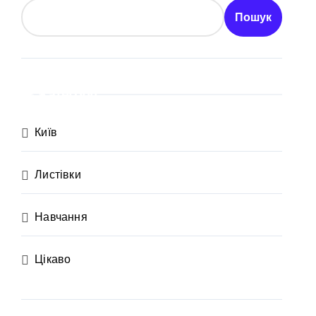
Пошук
ахраям
Категорії
и кількість бетонних укриттів
Київ
 контракти на понад 1,5 ГВт потужностей
Листівки
 час атак
та гнилі фрукти
Навчання
Цікаво
нів у розпліднику