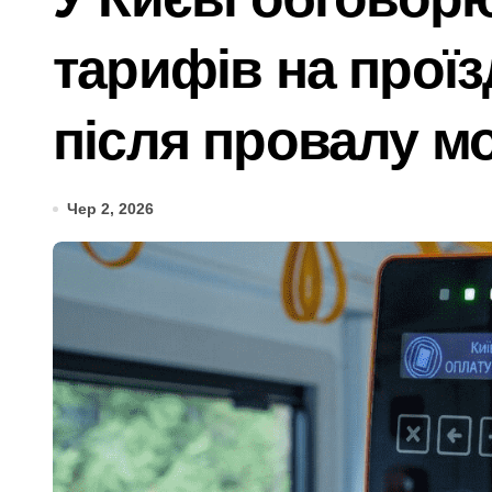
У Київському суді прийняли рішення
тарифів на проїз
Прощальний «джекпот» на 83 мільйон
У Київській області 6 серпня вшануют
після провалу м
«Зловмисна схема в Києві: корупція у
«Метро не зможе вмістити всіх»: післ
Чер 2, 2026
Розвиток резервного теплопостачання
Смертельний обстріл станції на Київщ
Жахливі умови для дітей: у київській
СБУ затримала коригувальника ФСБ, 
У Києві розпочали розслідування че
Почему предприниматели выбирают