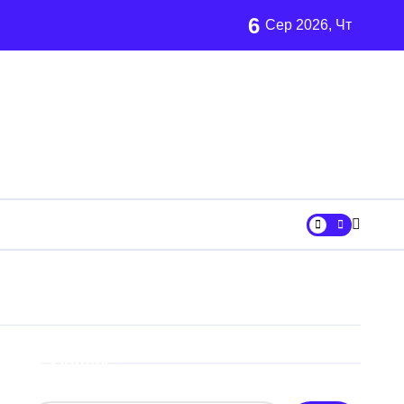
6
ного материнства для іноземців
Сер 2026, Чт
розгляди
від війни підприємств
ий огляд antap.com.ua
ика СБУ
 та активи на понад 20 млн грн
Пошук
осадовцю Державної служби зайнятості