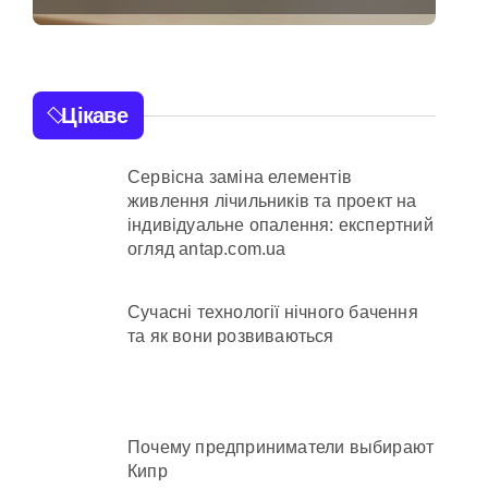
пологів: у Києві
розкрили незаконну
ьних умовах
схему сурогатного
Цікаве
материнства для
іноземців
Сервісна заміна елементів
айони міста
живлення лічильників та проект на
індивідуальне опалення: експертний
огляд antap.com.ua
а понад 12,5 млн грн»
Сучасні технології нічного бачення
та як вони розвиваються
аді становлять понад 245 тисяч гривень
аннього рятувала інших
Почему предприниматели выбирают
Кипр
 та як її отримати