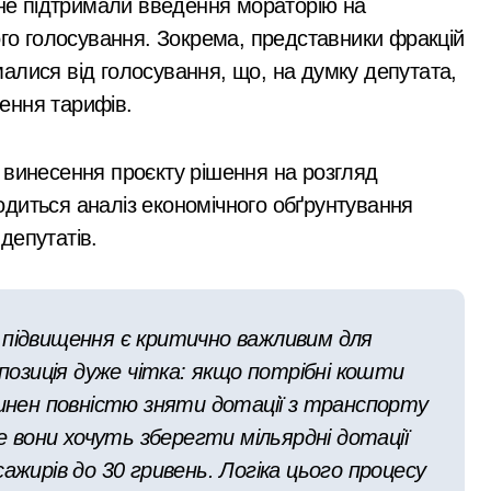
 не підтримали введення мораторію на
 поліції Київщини для захисту бізнесу та фінансів
Захисників у Києві:
ого голосування. Зокрема, представники фракцій
умови отримання до
аслідками ворожих атак у Бучанському районі в екстремал
алися від голосування, що, на думку депутата,
40 тисяч гривень і
нові станції метро: всі подробиці програми розвитку
ення тарифів.
процедура подачі
овозобов’язаних з Києва: від 9 до 14 тис. доларів на кону
документів
 винесення проєкту рішення на розгляд
 розгорілася велика пожежа: густий дим охопив численні р
диться аналіз економічного обґрунтування
через ревнощі до знайомого
депутатів.
ть себе за співробітників СБУ, обдурили двох пенсіонерів н
лектротранспорті потрапив в страшну аварію
 підвищення є критично важливим для
 району підозрюють у зловживанні资金, завдані збитки гром
 позиція дуже чітка: якщо потрібні кошти
гинула парамедикиня «Госпітальєрів» Єва Ройтер, яка до ост
винен повністю зняти дотації з транспорту
ле вони хочуть зберегти мільярдні дотації
ік здійснив постріли біля багатоповерхівок
ажирів до 30 гривень. Логіка цього процесу
ють витрати на контрактне навчання: кому доступна допомога