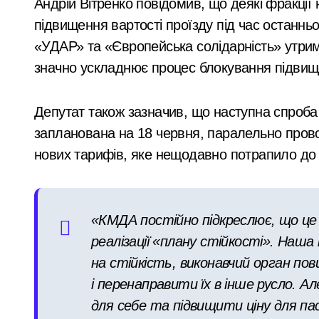
Андрій Вітренко повідомив, що деякі фракції
втратила $18 тисяч
Кібербезпека для підприємців: поради
підвищення вартості проїзду під час останнь
через фейкового
Рятувальники Київщини борються з н
«УДАР» та «Європейська солідарність» утрим
полковника СБУ
У Києві до 2029 року з’являться три 
значно ускладнює процес блокування підвищ
Схема нелегального вивезення військ
Депутат також зазначив, що наступна спроба
В Київському Святошинському районі
запланована на 18 червня, паралельно прово
Київ: жінка підпалила двері сусідки 
нових тарифів, яке нещодавно потрапило до 
«Київ під загрозою: шахраї, що видаю
На Київщині 12-річний підліток на е
«КМДА постійно підкреслює, що це
У Києві посадовицю ШЕУ Дарницького
реалізації «плану стійкості». Наша
У Києві під час російської атаки за
на стійкість, виконавчий орган по
і перенаправити їх в інше русло. А
Стрілянина в київському дворі: чолов
для себе та підвищити ціну для пас
У Києві дітям військових відшкодову