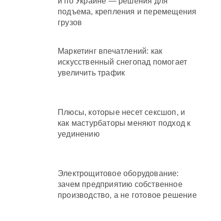
и по Украине — решения для
подъема, крепления и перемещения
грузов
Маркетинг впечатлений: как
искусственный снегопад помогает
увеличить трафик
Плюсы, которые несет сексшоп, и
как мастурбаторы меняют подход к
уединению
Электрощитовое оборудование:
зачем предприятию собственное
производство, а не готовое решение