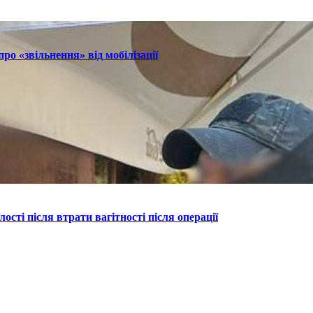
ро «звільнення» від мобілізації
ості після втрати вагітності після операції