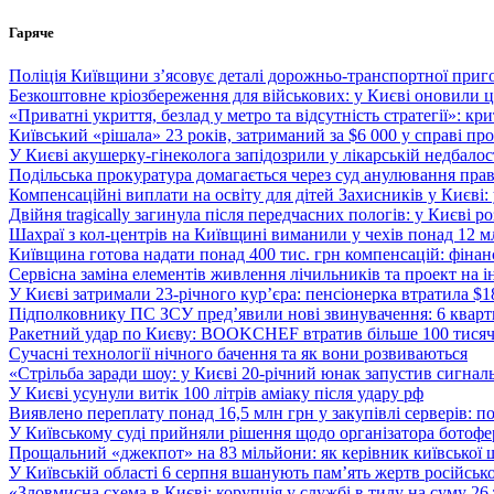
Перейти
Гаряче
до
вмісту
Поліція Київщини з’ясовує деталі дорожньо-транспортної приг
Безкоштовне кріозбереження для військових: у Києві оновили
«Приватні укриття, безлад у метро та відсутність стратегії»: к
Київський «рішала» 23 років, затриманий за $6 000 у справі про 
У Києві акушерку-гінеколога запідозрили у лікарській недбалості
Подільська прокуратура домагається через суд анулювання прав
Компенсаційні виплати на освіту для дітей Захисників у Києві:
Двійня tragically загинула після передчасних пологів: у Києві 
Шахраї з кол-центрів на Київщині виманили у чехів понад 12 мл
Київщина готова надати понад 400 тис. грн компенсацій: фінан
Сервісна заміна елементів живлення лічильників та проект на і
У Києві затримали 23-річного кур’єра: пенсіонерка втратила $
Підполковнику ПС ЗСУ пред’явили нові звинувачення: 6 квартир
Ракетний удар по Києву: BOOKCHEF втратив більше 100 тисяч к
Сучасні технології нічного бачення та як вони розвиваються
«Стрільба заради шоу: у Києві 20-річний юнак запустив сигналь
У Києві усунули витік 100 літрів аміаку після удару рф
Виявлено переплату понад 16,5 млн грн у закупівлі серверів: 
У Київському суді прийняли рішення щодо організатора ботофер
Прощальний «джекпот» на 83 мільйони: як керівник київської 
У Київській області 6 серпня вшанують пам’ять жертв російської
«Зловмисна схема в Києві: корупція у службі в тилу на суму 26