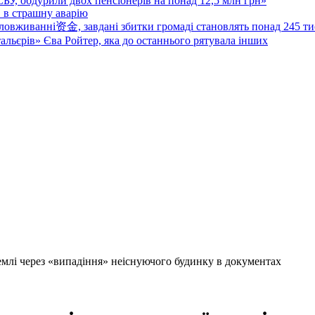
 СБУ, обдурили двох пенсіонерів на понад 12,5 млн грн»
в в страшну аварію
овживанні资金, завдані збитки громаді становлять понад 245 ти
тальєрів» Єва Ройтер, яка до останнього рятувала інших
землі через «випадіння» неіснуючого будинку в документах