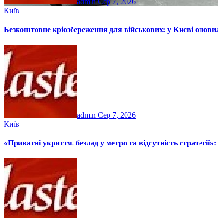
admin
Сер 7, 2026
Київ
Безкоштовне кріозбереження для військових: у Києві онов
admin
Сер 7, 2026
Київ
«Приватні укриття, безлад у метро та відсутність стратегії»