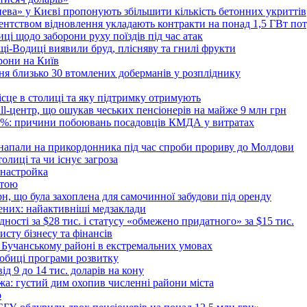
тнева» у Києві пропонують збільшити кількість бетонних укриттів
Агентством відновлення укладають контракти на понад 1,5 ГВт по
ці щодо заборони руху поїздів під час атак
ущі-Водиці виявили бруд, плісняву та гнилі фрукти
рони на Київ
ня близько 30 втомлених доберманів у розпліднику
ісце в столиці та яку підтримку отримують
all-центр, що ошукав чеських пенсіонерів на майже 9 млн грн
 6%: причини побоювань посадовців КМДА у витратах
 напали на прикордонника під час спроби прориву до Молдови
толиці та чи існує загроза
 настройка
атою
рн, що була захоплена для самочинної забудови під оренду
ених: найактивніші медзаклади
дності за $28 тис. і статусу «обмежено придатного» за $15 тис.
исту бізнесу та фінансів
 Бучанському районі в екстремальних умовах
дробиці програми розвитку
д 9 до 14 тис. доларів на кону
а: густий дим охопив численні райони міста
о