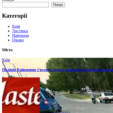
Пошук
Категорії
Київ
Листівки
Навчання
Цікаво
Місто
Київ
Поліція Київщини з’ясовує деталі дорожньо-транспортної п