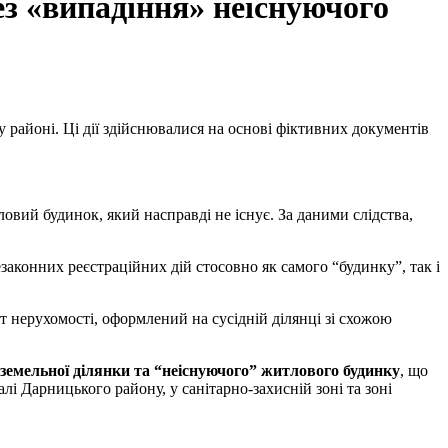
ез «випадіння» неіснуючого
 районі. Ці дії здійснювалися на основі фіктивних документів
овий будинок, який насправді не існує. За даними слідства,
законних реєстраційних дій стосовно як самого “будинку”, так і
т нерухомості, оформлений на сусідній ділянці зі схожою
 земельної ділянки та “неіснуючого” житлового будинку
, що
і Дарницького району, у санітарно-захисній зоні та зоні