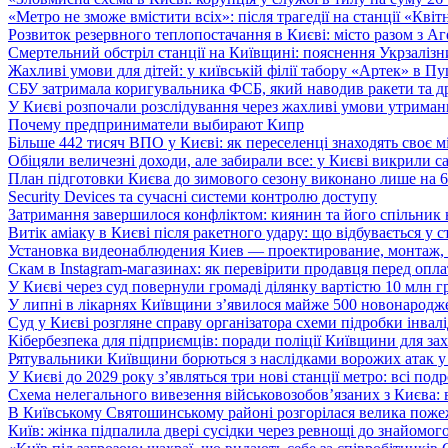
«Метро не зможе вмістити всіх»: після трагедії на станції «Кві
Розвиток резервного теплопостачання в Києві: місто разом з 
Смертельний обстріл станції на Київщині: пояснення Укрзалізни
Жахливі умови для дітей: у київській філії табору «Артек» в П
СБУ затримала коригувальника ФСБ, який наводив ракети та д
У Києві розпочали розслідування через жахливі умови утриман
Почему предприниматели выбирают Кипр
Більше 442 тисяч ВПО у Києві: як переселенці знаходять своє м
Обіцяли величезні доходи, але забирали все: у Києві викрили c
План підготовки Києва до зимового сезону виконано лише на
Security Devices та сучасні системи контролю доступу
Затримання завершилося конфліктом: киянин та його спільник
Витік аміаку в Києві після ракетного удару: що відбувається у с
Установка видеонаблюдения Киев — проектирование, монтаж,
Скам в Instagram-магазинах: як перевірити продавця перед опл
У Києві через суд повернули громаді ділянку вартістю 10 млн г
У липні в лікарнях Київщини з’явилося майже 500 новонародж
Суд у Києві розгляне справу організатора схеми підробки інвалі
Кібербезпека для підприємців: поради поліції Київщини для зах
Рятувальники Київщини борються з наслідками ворожих атак у
У Києві до 2029 року з’являться три нові станції метро: всі по
Схема нелегального вивезення військовозобов’язаних з Києва: ві
В Київському Святошинському районі розгорілася велика пожеж
Київ: жінка підпалила двері сусідки через ревнощі до знайомог