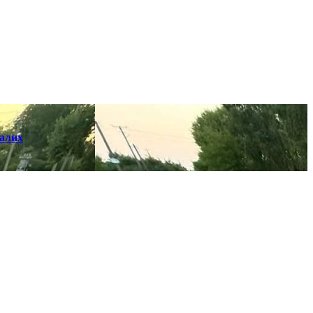
далих