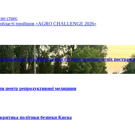
не стрес
ській області пройшов «AGRO CHALLENGE 2026»
ригоди в селі Щербаки за участю двох неповнолітніх постраж
или центр репродуктивної медицини
: критика політики безпеки Києва