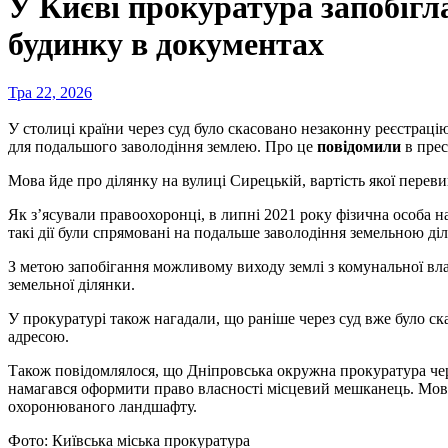
У Києві прокуратура запобігл
будинку в документах
Тра 22, 2026
У столиці країни через суд було скасовано незаконну реєстраці
для подальшого заволодіння землею. Про це
повідомили
в прес
Мова йде про ділянку на вулиці Сирецькій, вартість якої перев
Як з’ясували правоохоронці, в липні 2021 року фізична особа н
такі дії були спрямовані на подальше заволодіння земельною ді
З метою запобігання можливому виходу землі з комунальної влас
земельної ділянки.
У прокуратурі також нагадали, що раніше через суд вже було ск
адресою.
Також повідомлялося, що Дніпровська окружна прокуратура ч
намагався оформити право власності місцевий мешканець. Мова 
охоронюваного ландшафту.
Фото: Київська міська прокуратура