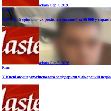
admin
Сер 7, 2026
Київ
Київський «рішала» 23 років, затриманий за $6 000 у справі п
admin
Сер 7, 2026
Київ
У Києві акушерку-гінеколога запідозрили у лікарській недбал