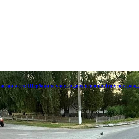
ригоди в селі Щербаки за участю двох неповнолітніх постраж