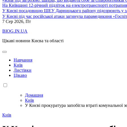
«Київ під загрозою: шахраї, що видають себе за співробітників
На Київщині 12-річний підліток на електротранспорті потрапи
У Києві посадовицю ШЕУ Дарницького району підозрюють у зл
У Києві під час російської атаки загинула парамедикиня «Госпі
7
Сер 2026, Пт
BIOG.IN.UA
Цікаві новини Києва та області
Навчання
Київ
Листівки
Цікаво
Домашня
Київ
У Києві прокуратура запобігла втраті комунальної 
Київ