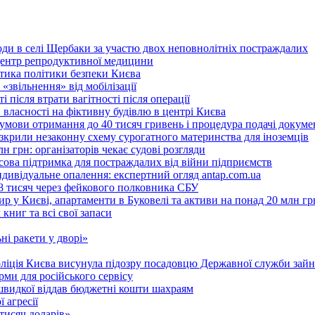
оди в селі Щербаки за участю двох неповнолітніх постраждалих
 центр репродуктивної медицини
ритика політики безпеки Києва
«звільнення» від мобілізації
 після втрати вагітності після операції
 власності на фіктивну будівлю в центрі Києва
 умови отримання до 40 тисяч гривень і процедура подачі докуме
розкрили незаконну схему сурогатного материнства для іноземців
н грн: організаторів чекає судові розгляди
сова підтримка для постраждалих від війни підприємств
ндивідуальне опалення: експертний огляд antap.com.ua
18 тисяч через фейкового полковника СБУ
 у Києві, апартаменти в Буковелі та активи на понад 20 млн гр
ниг та всі свої запаси
ні ракети у дворі»
поліція Києва висунула підозру посадовцю Державної служби зайн
ми для російського сервісу
швидкої віддав бюджетні кошти шахраям
 агресії
 тисяч доларів»