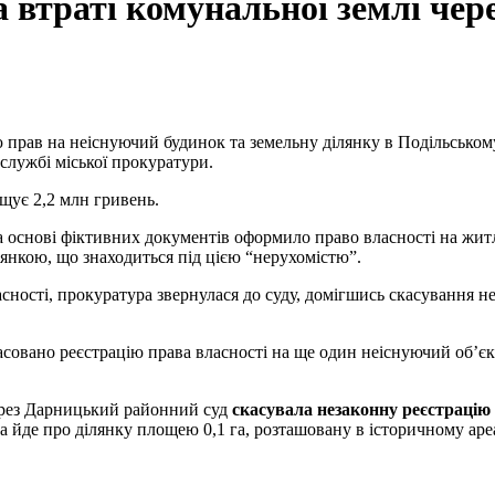
а втраті комунальної землі чер
ю прав на неіснуючий будинок та земельну ділянку в Подільському
службі міської прокуратури.
ищує 2,2 млн гривень.
а основі фіктивних документів оформило право власності на житл
лянкою, що знаходиться під цією “нерухомістю”.
ності, прокуратура звернулася до суду, домігшись скасування не
асовано реєстрацію права власності на ще один неіснуючий об’єк
ерез Дарницький районний суд
скасувала незаконну реєстрацію
йде про ділянку площею 0,1 га, розташовану в історичному ареал