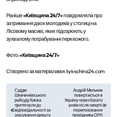
Раніше
«Київщина 24/7»
повідомляла про
затримання двох молодиків у столиці на
Лісовому масиві, яких підозрюють у
зухвалому пограбуванні перехожого.
Фото:
«Київщина 24/7»
Створено за матеріалами: kyivschina24.com
Н
Суддю
Андрій Мельник
Шевченківського
повертається в
а
райсуду Києва
Україну через багато
притягнули до
років після смерті:
в
відповідальності за
перепоховання
скасування арешту
провідника ОУН