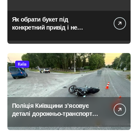
Як обрати букет під
конкретний привід і не
помилитися з вибором
Київ
Поліція Київщини з’ясовує
деталі дорожньо-транспортної
пригоди в селі Щербаки за
участю двох неповнолітніх
постраждалих