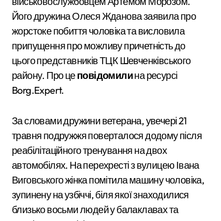
військовослужбовцем Артемом Морозом.
Його дружина Олеся Жданова заявила про
жорстоке побиття чоловіка та висловила
припущення про можливу причетність до
цього представників ТЦК Шевченківського
району. Про це
повідомили
на ресурсі
Borg.Expert.
За словами дружини ветерана, увечері 21
травня подружжя поверталося додому після
реабілітаційного тренування на двох
автомобілях. На перехресті з вулицею Івана
Виговського жінка помітила машину чоловіка,
зупинену на узбіччі, біля якої знаходилися
близько восьми людей у балаклавах та