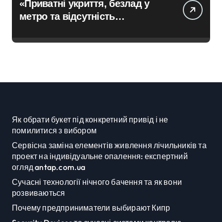
«Приватні укриття, безлад у
метро та відсутність
стратегії»: критика політики
безпеки Києва
Як обрати букет під конкретний привід і не
помилитися з вибором
Сервісна заміна елементів живлення лічильників та
проект на індивідуальне опалення: експертний
огляд antap.com.ua
Сучасні технології нічного бачення та як вони
розвиваються
Почему предприниматели выбирают Кипр