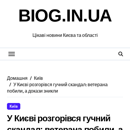
Перейти
BIOG.IN.UA
до
вмісту
Цікаві новини Києва та області
Домашня
Київ
У Києві розгорівся гучний скандал: ветерана
побили, а докази зникли
Київ
У Києві розгорівся гучний
скандал: ветерана побили, а