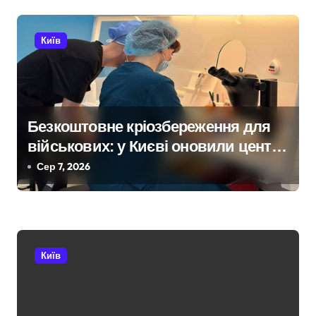
і
в
Київ
Безкоштовне кріозбереження для
військових: у Києві оновили центр
репродуктивної медицини
Сер 7, 2026
Київ