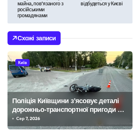
і
майна, пов’язаного з
відбудеться у Києві
російськими
г
громадянами
а
Схожі записи
ц
і
Київ
я
з
а
Поліція Київщини з’ясовує деталі
п
дорожньо-транспортної пригоди в
и
селі Щербаки за участю двох
Сер 7, 2026
неповнолітніх постраждалих
с