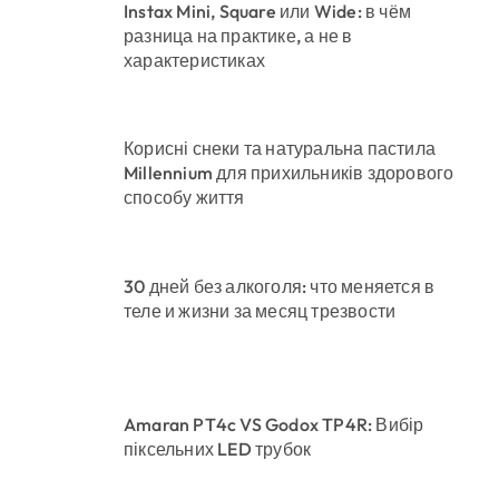
Instax Mini, Square или Wide: в чём
разница на практике, а не в
характеристиках
Корисні снеки та натуральна пастила
Millennium для прихильників здорового
способу життя
30 дней без алкоголя: что меняется в
теле и жизни за месяц трезвости
Amaran PT4c VS Godox TP4R: Вибір
піксельних LED трубок