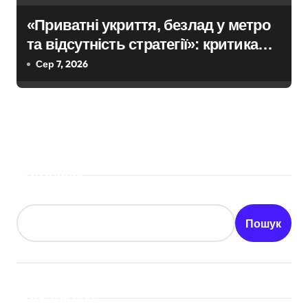
«Приватні укриття, безлад у метро
та відсутність стратегії»: критика
політики безпеки Києва
Сер 7, 2026
Пошук
Пошук
Категорії