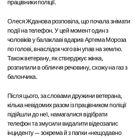
працівники поліції.
Олеся Жданова розповіла, що почала знімати
події на телефон. У цей момент один з
чоловіків у балаклаві вдарив Артема Мороза
по голові, внаслідок чого він упав на землю.
Також ветерану, як стверджує жінка,
розпилили в обличчя речовину, схожу на газ з
балончика.
Після цього, за словами дружини ветерана,
кілька невідомих разом із працівником поліції
підійшли до неї, намагалися відібрати
телефон та змусили видалити відеозапис
інциденту — зокрема й з папки «нещодавно