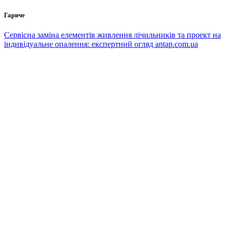
Перейти
Гаряче
до
вмісту
Сервісна заміна елементів живлення лічильників та проект на
індивідуальне опалення: експертний огляд antap.com.ua