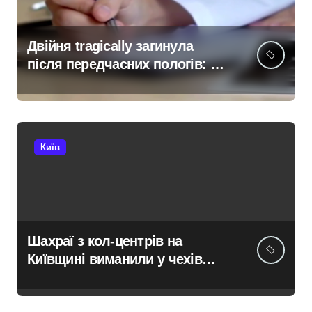
Двійня tragically загинула
після передчасних пологів: у
Києві розкрили незаконну
схему сурогатного
материнства для іноземців
Київ
Шахраї з кол-центрів на
Київщині виманили у чехів
понад 12 млн грн:
організаторів чекає судові