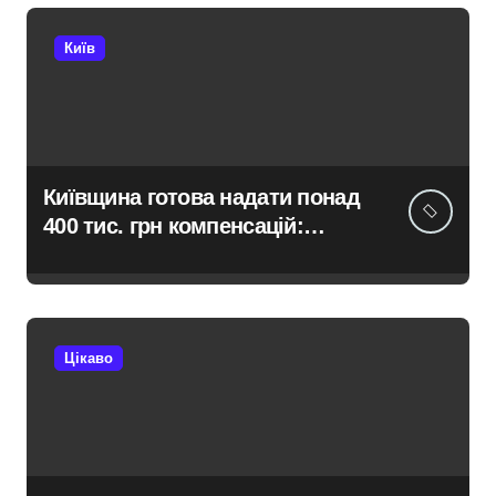
розгляди
Київ
Київщина готова надати понад
400 тис. грн компенсацій:
фінансова підтримка для
постраждалих від війни
підприємств
Цікаво