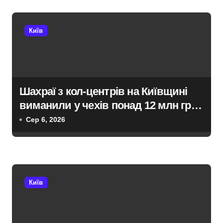
і
Київ
в
Шахраї з кол-центрів на Київщині
виманили у чехів понад 12 млн грн:
організаторів чекає судові розгляди
Сер 6, 2026
Київ