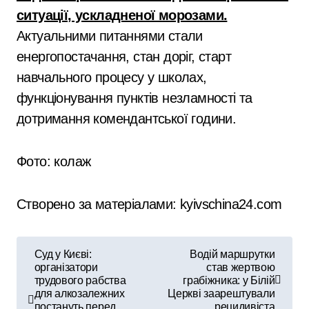
ситуації, ускладненої морозами.
Актуальними питаннями стали
енергопостачання, стан доріг, старт
навчального процесу у школах,
функціонування пунктів незламності та
дотримання комендантської години.
Фото: колаж
Створено за матеріалами: kyivschina24.com
Н
Суд у Києві:
Водій маршрутки
організатори
став жертвою
а
трудового рабства
грабіжника: у Білій
для алкозалежних
Церкві заарештували
в
постануть перед
рецидивіста