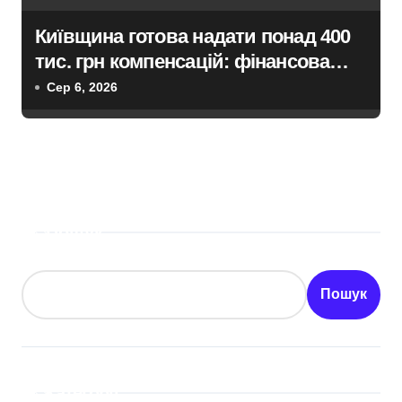
Київщина готова надати понад 400
тис. грн компенсацій: фінансова
підтримка для постраждалих від
Сер 6, 2026
війни підприємств
Пошук
Пошук
Категорії