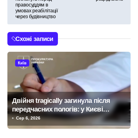
правосуддям в
і
умовах реабілітації
через будівництво
г
а
Схожі записи
ц
і
Київ
я
з
а
Двійня tragically загинула після
передчасних пологів: у Києві
п
розкрили незаконну схему
Сер 6, 2026
и
сурогатного материнства для
іноземців
с