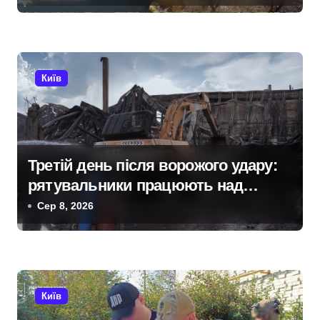
п
«Вербне»
и
с
Київ
і
в
Третій день після ворожого удару:
рятувальники працюють над
наслідками масованої атаки в
Сер 8, 2026
Київському регіоні
Київ