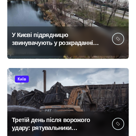
У Києві підрядницю
звинувачують у розкраданні
понад пів мільйона гривень
під час ремонту зони
«Вербне»
Київ
Третій день після ворожого
удару: рятувальники
працюють над наслідками