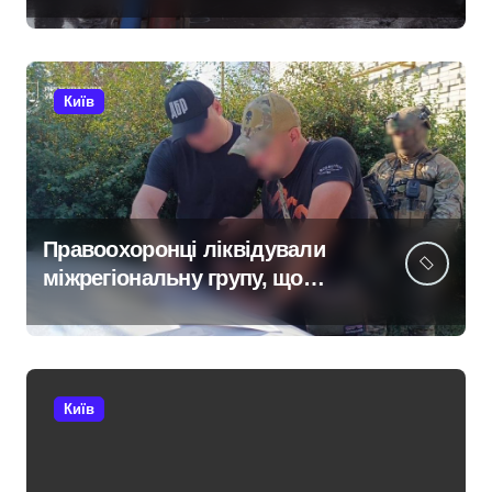
масованої атаки в Київському
регіоні
Київ
Правоохоронці ліквідували
міжрегіональну групу, що
займалася вивезенням
дезертирів з військових
частин Київщини та інших
областей
Київ