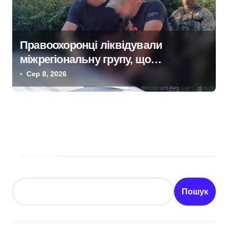
Правоохоронці ліквідували
міжрегіональну групу, що
займалася вивезенням дезертирів
Сер 8, 2026
з військових частин Київщини та
інших областей
Пошук
Пошук