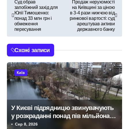
Н
Суд обрав
Продаж нерухомості
запобіжний захід для
на Київщині за ціною
а
Юлії Тимошенко:
в 3-4 рази нижчою від
понад 33 млн грн і
ринкової вартості: суд
в
обмеження
арештував активи
пересування
державного банку
і
г
Схожі записи
а
ц
Київ
і
я
з
У Києві підрядницю звинувачують
у розкраданні понад пів мільйона
а
гривень під час ремонту зони
Сер 8, 2026