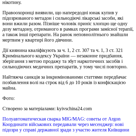
нікотину.
Правоохоронці виявили, що напередодні юнак купив у
підозрюваного метадон і сильнодіючі лікарські засоби, які
вони вжили разом. Пізніше чоловік приніс хлопцю ще одну
дозу метадону, отриманого в рамках програми замісної терапії,
а також інші препарати. На ранок неповнолітнього знайшли
мертвим у квартирі його дівчини.
Дії киянина кваліфікують за ч. 1, 2 ст. 307 та ч. 1, 3 ст. 321
Кримінального кодексу України — незаконне придбання,
зберігання з метою продажу та збут наркотичних засобів і
сильнодіючих медичних препаратів, у тому числі повторно.
Найтяжча санкція за інкримінованими статтями передбачає
позбавлення волі на строк від 6 до 10 років із конфіскацією
майна.
Фото:
Створено за матеріалами: kyivschina24.com
Навігація
Полуавтоматическая сварка MIG/MAG: советы от Аrgon
Координати військових передавали через месенджер: нові
записів
підозри у справі державної зради з участю жителя Київщини