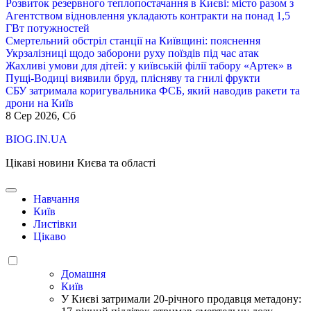
Розвиток резервного теплопостачання в Києві: місто разом з
Агентством відновлення укладають контракти на понад 1,5
ГВт потужностей
Смертельний обстріл станції на Київщині: пояснення
Укрзалізниці щодо заборони руху поїздів під час атак
Жахливі умови для дітей: у київській філії табору «Артек» в
Пущі-Водиці виявили бруд, плісняву та гнилі фрукти
СБУ затримала коригувальника ФСБ, який наводив ракети та
дрони на Київ
8
Сер 2026, Сб
BIOG.IN.UA
Цікаві новини Києва та області
Навчання
Київ
Листівки
Цікаво
Домашня
Київ
У Києві затримали 20-річного продавця метадону: