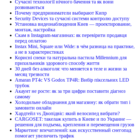
Сучасні технології нічного бачення та як вони
розвиваються
Почему предприниматели выбирают Кипр
Security Devices та сучасні системи контролю доступу
Установка видеонаблюдения Киев — проектирование,
монтаж, настройка
Скам в Instagram-магазинах: як перевірити продавця
перед оплатою
Instax Mini, Square или Wide: в чём разница на практике,
а не в характеристиках
Корисні снеки та натуральна пастила Millennium для
прихильників здорового способу життя
30 дней без алкоголя: что меняется в теле и жизни за
месяц трезвости
Amaran PT4c VS Godox TP4R: Вибір піксельних LED
трубок
Акаунт не росте: як за три цифри поставити діагноз
самому
Холодильне обладнання для магазину: як обрати тип і
замовити онлайн
Хардтейл vs Двопідвіс: який велосипед вибрати?
CARGOSET: такелаж купить в Киеве и по Украине —
решения для подъема, крепления и перемещения грузов
Маркетинг впечатлений: как искусственный снегопад
помогает увеличить трафик