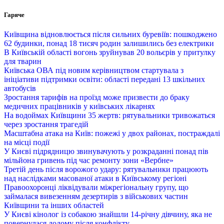
Перейти
Гаряче
до
вмісту
Київщина відновлюється після сильних буревіїв: пошкоджено
62 будинки, понад 18 тисяч родин залишились без електрики
В Київській області вогонь зруйнував 20 вольєрів у притулку
для тварин
Київська ОВА під новим керівництвом стартувала з
ініціативи підтримки освіти: області передані 13 шкільних
автобусів
Зростання тарифів на проїзд може призвести до браку
медичних працівників у київських лікарнях
На водоймах Київщини 35 жертв: рятувальники тривожаться
через зростання трагедій
Масштабна атака на Київ: пожежі у двох районах, постраждалі
на місці події
У Києві підрядницю звинувачують у розкраданні понад пів
мільйона гривень під час ремонту зони «Вербне»
Третій день після ворожого удару: рятувальники працюють
над наслідками масованої атаки в Київському регіоні
Правоохоронці ліквідували міжрегіональну групу, що
займалася вивезенням дезертирів з військових частин
Київщини та інших областей
У Києві кінолог із собакою знайшли 14-річну дівчину, яка не
повернулася додому після конфлікту