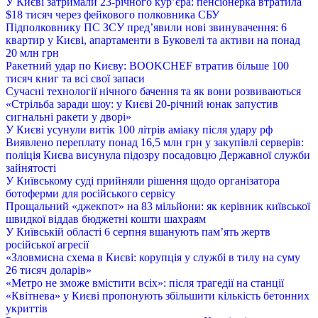
У Києві затримали 23-річного кур’єра: пенсіонерка втратила
$18 тисяч через фейкового полковника СБУ
Підполковнику ПС ЗСУ пред’явили нові звинувачення: 6
квартир у Києві, апартаменти в Буковелі та активи на понад
20 млн грн
Ракетний удар по Києву: BOOKCHEF втратив більше 100
тисяч книг та всі свої запаси
Сучасні технології нічного бачення та як вони розвиваються
«Стрільба заради шоу: у Києві 20-річний юнак запустив
сигнальні ракети у дворі»
У Києві усунули витік 100 літрів аміаку після удару рф
Виявлено переплату понад 16,5 млн грн у закупівлі серверів:
поліція Києва висунула підозру посадовцю Державної служби
зайнятості
У Київському суді прийняли рішення щодо організатора
ботоферми для російського сервісу
Прощальний «джекпот» на 83 мільйони: як керівник київської
швидкої віддав бюджетні кошти шахраям
У Київській області 6 серпня вшанують пам’ять жертв
російської агресії
«Зловмисна схема в Києві: корупція у службі в тилу на суму
26 тисяч доларів»
«Метро не зможе вмістити всіх»: після трагедії на станції
«Квітнева» у Києві пропонують збільшити кількість бетонних
укриттів