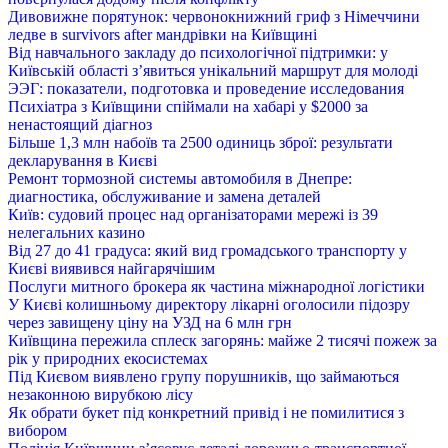
Дивовижне порятунок: червонокнижний гриф з Німеччини
ледве в survivors after мандрівки на Київщині
Від навчального закладу до психологічної підтримки: у
Київській області з’явиться унікальний маршрут для молоді
ЭЭГ: показатели, подготовка и проведение исследования
Психіатра з Київщини спіймали на хабарі у $2000 за
ненастоящий діагноз
Більше 1,3 млн набоїв та 2500 одиниць зброї: результати
декларування в Києві
Ремонт тормозной системы автомобиля в Днепре:
диагностика, обслуживание и замена деталей
Київ: судовий процес над організаторами мережі із 39
нелегальних казино
Від 27 до 41 градуса: який вид громадського транспорту у
Києві виявився найгарячішим
Послуги митного брокера як частина міжнародної логістики
У Києві колишньому директору лікарні оголосили підозру
через завищену ціну на УЗД на 6 млн грн
Київщина пережила сплеск загорянь: майже 2 тисячі пожеж за
рік у природних екосистемах
Під Києвом виявлено групу порушників, що займаються
незаконною вирубкою лісу
Як обрати букет під конкретний привід і не помилитися з
вибором