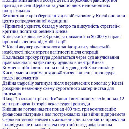
Поліція Київщини з’ясовує деталі дорожньо-транспортної
пригоди в селі Щербаки за участю двох неповнолітніх
постраждалих
Безкоштовне кріозбереження для військових: у Києві оновили
центр репродуктивної медицини
«Приватні укриття, безлад у метро та відсутність стратегії»:
критика політики безпеки Києва
Київський «рішала» 23 років, затриманий за $6 000 у справі
про «звільнення» від мобілізації
У Києві акушерку-гінеколога запідозрили у лікарській
недбалості після втрати вагітності після операції
Подільська прокуратура домагається через суд анулювання
прав власності на фіктивну будівлю в центрі Києва
Компенсаційні виплати на освіту для дітей Захисників у
Києві: умови отримання до 40 тисяч гривень і процедура
подачі документів
Двійня tragically загинула після передчасних пологів: у Києві
розкрили незаконну схему сурогатного материнства для
іноземців
Шахраї з кол-центрів на Київщині виманили у чехів понад 12
млн грн: організаторів чекає судові розгляди
Київщина готова надати понад 400 тис. грн компенсацій:
фінансова підтримка для постраждалих від війни підприємств
Сервісна заміна елементів живлення лічильників та проект на
індивідуальне опалення: експертний огляд antap.com.ua