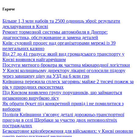
Перейти
Гаряче
до
вмісту
Більше 1,3 млн набоїв та 2500 одиниць зброї: результати
декларування в Києві
Ремонт тормозной системы автомобиля в Днепре:
диагностика, обслуживание и замена деталей
Київ: судовий процес над організаторами мережі із 39
нелегальних казино
Від 27 до 41 градуса: який вид громадського транспорту у
Києві виявився найгарячішим
Послуги митного брокера як частина міжнародної логістики
У Києві колишньому директору лікарні оголосили підозру
через завищену ціну на УЗД на 6 млн грн
Київщина пережила сплеск загорянь: майже 2 тисячі пожеж за
рік у природних екосистемах
Під Києвом виявлено групу порушників, що займаються
незаконною вирубкою лісу
Як обрати букет під конкретний привід і не помилитися з
вибором
Поліція Київщини з’ясовує деталі дорожньо-транспортної
пригоди в селі Щербаки за участю двох неповнолітніх
постраждалих
Безкоштовне кріозбереження для військових: у Києві оновили
центр репродуктивної медицини