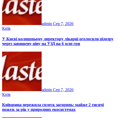
admin
Сер 7, 2026
Київ
У Києві колишньому директору лікарні оголосили підозру
через завищену ціну на УЗД на 6 млн грн
admin
Сер 7, 2026
Київ
Київщина пережила сплеск загорянь: майже 2 тисячі
пожеж за рік у природних екосистемах