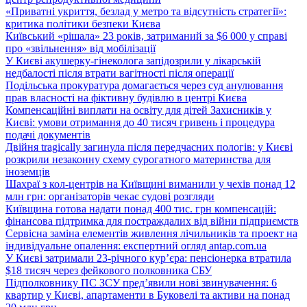
«Приватні укриття, безлад у метро та відсутність стратегії»:
критика політики безпеки Києва
Київський «рішала» 23 років, затриманий за $6 000 у справі
про «звільнення» від мобілізації
У Києві акушерку-гінеколога запідозрили у лікарській
недбалості після втрати вагітності після операції
Подільська прокуратура домагається через суд анулювання
прав власності на фіктивну будівлю в центрі Києва
Компенсаційні виплати на освіту для дітей Захисників у
Києві: умови отримання до 40 тисяч гривень і процедура
подачі документів
Двійня tragically загинула після передчасних пологів: у Києві
розкрили незаконну схему сурогатного материнства для
іноземців
Шахраї з кол-центрів на Київщині виманили у чехів понад 12
млн грн: організаторів чекає судові розгляди
Київщина готова надати понад 400 тис. грн компенсацій:
фінансова підтримка для постраждалих від війни підприємств
Сервісна заміна елементів живлення лічильників та проект на
індивідуальне опалення: експертний огляд antap.com.ua
У Києві затримали 23-річного кур’єра: пенсіонерка втратила
$18 тисяч через фейкового полковника СБУ
Підполковнику ПС ЗСУ пред’явили нові звинувачення: 6
квартир у Києві, апартаменти в Буковелі та активи на понад