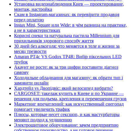
Установка видеонаблюдения Киев — проектирование,
монтаж, настройка
Скам в Instagram-магазинах: як перевірити продавця
перед оплатою
Instax Mini, Square или Wide: в чём разница на практике,
а не в характеристиках
Корисні снеки та натуральна пастила Millennium для
прихильників здорового способу життя
30 дней без алкоголя: что меняется в теле и жизни за
месяц трезвости
Amaran PT4c VS Godox TP4R: Вибір піксельних LED
трубок
Акаунт не росте: як за три цифри поставити діагноз
самому
Холодильне обладнання для магазину: як обрати тип і
замовити онлайн
Хардтейл vs Двопідвіс: який велосипед вибрати?
CARGOSET: такелаж купить в Киеве и по Украине —
решения для подъема, крепления и перемещения грузов
Маркетинг впечатлений: как искусственный снегопад
помогает увеличить трафик
Плюсы, которые несет сексшоп, и как мастурбаторы
меняют подход к уединению
Электрощитовое оборудование: зачем предприятию
собственное производство, а не готовое решение