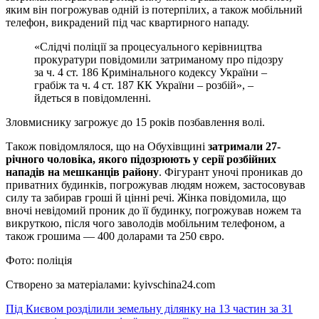
яким він погрожував одній із потерпілих, а також мобільний
телефон, викрадений під час квартирного нападу.
«Слідчі поліції за процесуального керівництва
прокуратури повідомили затриманому про підозру
за ч. 4 ст. 186 Кримінального кодексу України –
грабіж та ч. 4 ст. 187 КК України – розбій», –
йдеться в повідомленні.
Зловмиснику загрожує до 15 років позбавлення волі.
Також повідомлялося, що на Обухівщині
затримали 27-
річного чоловіка, якого підозрюють у серії розбійних
нападів на мешканців району
. Фігурант уночі проникав до
приватних будинків, погрожував людям ножем, застосовував
силу та забирав гроші й цінні речі. Жінка повідомила, що
вночі невідомий проник до її будинку, погрожував ножем та
викруткою, після чого заволодів мобільним телефоном, а
також грошима — 400 доларами та 250 євро.
Фото: поліція
Створено за матеріалами: kyivschina24.com
Навігація
Під Києвом розділили земельну ділянку на 13 частин за 31