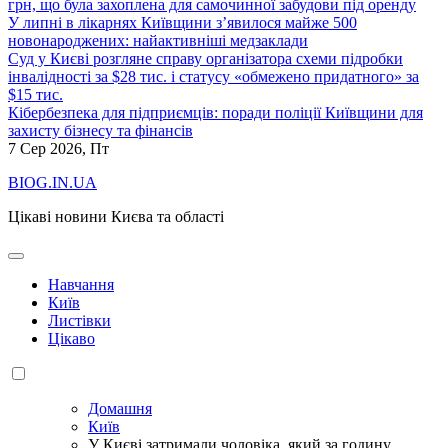
грн, що була захоплена для самочинної забудови під оренду
У липні в лікарнях Київщини з’явилося майже 500
новонароджених: найактивніші медзаклади
Суд у Києві розгляне справу організатора схеми підробки
інвалідності за $28 тис. і статусу «обмежено придатного» за
$15 тис.
Кібербезпека для підприємців: поради поліції Київщини для
захисту бізнесу та фінансів
7
Сер 2026, Пт
BIOG.IN.UA
Цікаві новини Києва та області
Навчання
Київ
Листівки
Цікаво
Домашня
Київ
У Києві затримали чоловіка, який за годину