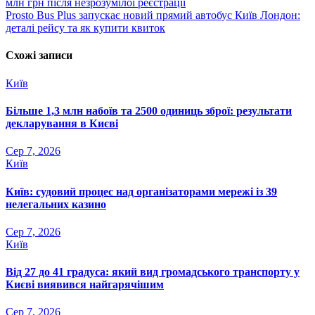
млн грн після незрозумілої реєстрації
записів
Prosto Bus Plus запускає новий прямий автобус Київ Лондон:
деталі рейсу та як купити квиток
Схожі записи
Київ
Більше 1,3 млн набоїв та 2500 одиниць зброї: результати
декларування в Києві
Сер 7, 2026
Київ
Київ: судовий процес над організаторами мережі із 39
нелегальних казино
Сер 7, 2026
Київ
Від 27 до 41 градуса: який вид громадського транспорту у
Києві виявився найгарячішим
Сер 7, 2026