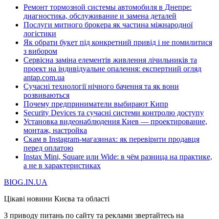
Ремонт тормозной системы автомобиля в Днепре:
диагностика, обслуживание и замена деталей
Послуги митного брокера як частина міжнародної
логістики
Як обрати букет під конкретний привід і не помилитися
з вибором
Сервісна заміна елементів живлення лічильників та
проект на індивідуальне опалення: експертний огляд
antap.com.ua
Сучасні технології нічного бачення та як вони
розвиваються
Почему предприниматели выбирают Кипр
Security Devices та сучасні системи контролю доступу
Установка видеонаблюдения Киев — проектирование,
монтаж, настройка
Скам в Instagram-магазинах: як перевірити продавця
перед оплатою
Instax Mini, Square или Wide: в чём разница на практике,
а не в характеристиках
BIOG.IN.UA
Цікаві новини Києва та області
З приводу питань по сайту та реклами звертайтесь на