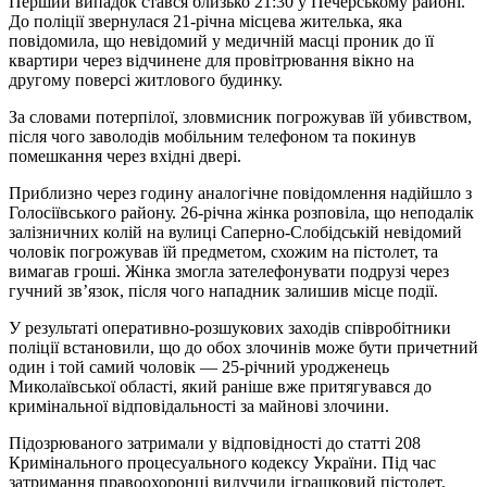
Перший випадок стався близько 21:30 у Печерському районі.
До поліції звернулася 21-річна місцева жителька, яка
повідомила, що невідомий у медичній масці проник до її
квартири через відчинене для провітрювання вікно на
другому поверсі житлового будинку.
За словами потерпілої, зловмисник погрожував їй убивством,
після чого заволодів мобільним телефоном та покинув
помешкання через вхідні двері.
Приблизно через годину аналогічне повідомлення надійшло з
Голосіївського району. 26-річна жінка розповіла, що неподалік
залізничних колій на вулиці Саперно-Слобідській невідомий
чоловік погрожував їй предметом, схожим на пістолет, та
вимагав гроші. Жінка змогла зателефонувати подрузі через
гучний зв’язок, після чого нападник залишив місце події.
У результаті оперативно-розшукових заходів співробітники
поліції встановили, що до обох злочинів може бути причетний
один і той самий чоловік — 25-річний уродженець
Миколаївської області, який раніше вже притягувався до
кримінальної відповідальності за майнові злочини.
Підозрюваного затримали у відповідності до статті 208
Кримінального процесуального кодексу України. Під час
затримання правоохоронці вилучили іграшковий пістолет,