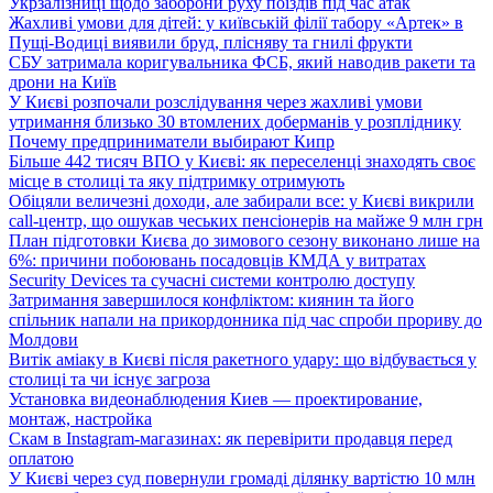
Укрзалізниці щодо заборони руху поїздів під час атак
Жахливі умови для дітей: у київській філії табору «Артек» в
Пущі-Водиці виявили бруд, плісняву та гнилі фрукти
СБУ затримала коригувальника ФСБ, який наводив ракети та
дрони на Київ
У Києві розпочали розслідування через жахливі умови
утримання близько 30 втомлених доберманів у розпліднику
Почему предприниматели выбирают Кипр
Більше 442 тисяч ВПО у Києві: як переселенці знаходять своє
місце в столиці та яку підтримку отримують
Обіцяли величезні доходи, але забирали все: у Києві викрили
call-центр, що ошукав чеських пенсіонерів на майже 9 млн грн
План підготовки Києва до зимового сезону виконано лише на
6%: причини побоювань посадовців КМДА у витратах
Security Devices та сучасні системи контролю доступу
Затримання завершилося конфліктом: киянин та його
спільник напали на прикордонника під час спроби прориву до
Молдови
Витік аміаку в Києві після ракетного удару: що відбувається у
столиці та чи існує загроза
Установка видеонаблюдения Киев — проектирование,
монтаж, настройка
Скам в Instagram-магазинах: як перевірити продавця перед
оплатою
У Києві через суд повернули громаді ділянку вартістю 10 млн