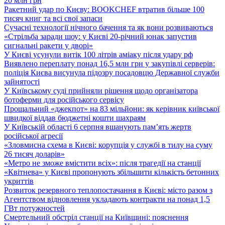
20 млн грн
Ракетний удар по Києву: BOOKCHEF втратив більше 100
тисяч книг та всі свої запаси
Сучасні технології нічного бачення та як вони розвиваються
«Стрільба заради шоу: у Києві 20-річний юнак запустив
сигнальні ракети у дворі»
У Києві усунули витік 100 літрів аміаку після удару рф
Виявлено переплату понад 16,5 млн грн у закупівлі серверів:
поліція Києва висунула підозру посадовцю Державної служби
зайнятості
У Київському суді прийняли рішення щодо організатора
ботоферми для російського сервісу
Прощальний «джекпот» на 83 мільйони: як керівник київської
швидкої віддав бюджетні кошти шахраям
У Київській області 6 серпня вшанують пам’ять жертв
російської агресії
«Зловмисна схема в Києві: корупція у службі в тилу на суму
26 тисяч доларів»
«Метро не зможе вмістити всіх»: після трагедії на станції
«Квітнева» у Києві пропонують збільшити кількість бетонних
укриттів
Розвиток резервного теплопостачання в Києві: місто разом з
Агентством відновлення укладають контракти на понад 1,5
ГВт потужностей
Смертельний обстріл станції на Київщині: пояснення