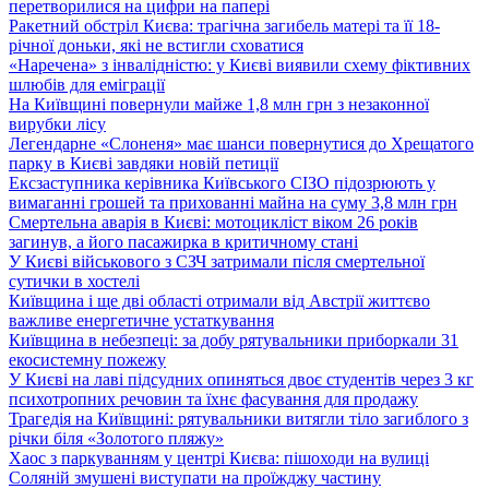
перетворилися на цифри на папері
Ракетний обстріл Києва: трагічна загибель матері та її 18-
річної доньки, які не встигли сховатися
«Наречена» з інвалідністю: у Києві виявили схему фіктивних
шлюбів для еміграції
На Київщині повернули майже 1,8 млн грн з незаконної
вирубки лісу
Легендарне «Слоненя» має шанси повернутися до Хрещатого
парку в Києві завдяки новій петиції
Ексзаступника керівника Київського СІЗО підозрюють у
вимаганні грошей та прихованні майна на суму 3,8 млн грн
Смертельна аварія в Києві: мотоцикліст віком 26 років
загинув, а його пасажирка в критичному стані
У Києві військового з СЗЧ затримали після смертельної
сутички в хостелі
Київщина і ще дві області отримали від Австрії життєво
важливе енергетичне устаткування
Київщина в небезпеці: за добу рятувальники приборкали 31
екосистемну пожежу
У Києві на лаві підсудних опиняться двоє студентів через 3 кг
психотропних речовин та їхнє фасування для продажу
Трагедія на Київщині: рятувальники витягли тіло загиблого з
річки біля «Золотого пляжу»
Хаос з паркуванням у центрі Києва: пішоходи на вулиці
Соляній змушені виступати на проїжджу частину