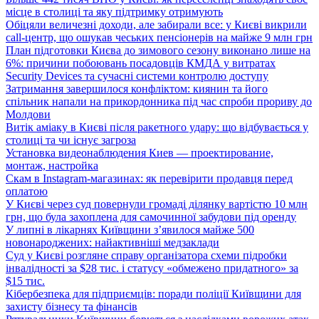
місце в столиці та яку підтримку отримують
Обіцяли величезні доходи, але забирали все: у Києві викрили
call-центр, що ошукав чеських пенсіонерів на майже 9 млн грн
План підготовки Києва до зимового сезону виконано лише на
6%: причини побоювань посадовців КМДА у витратах
Security Devices та сучасні системи контролю доступу
Затримання завершилося конфліктом: киянин та його
спільник напали на прикордонника під час спроби прориву до
Молдови
Витік аміаку в Києві після ракетного удару: що відбувається у
столиці та чи існує загроза
Установка видеонаблюдения Киев — проектирование,
монтаж, настройка
Скам в Instagram-магазинах: як перевірити продавця перед
оплатою
У Києві через суд повернули громаді ділянку вартістю 10 млн
грн, що була захоплена для самочинної забудови під оренду
У липні в лікарнях Київщини з’явилося майже 500
новонароджених: найактивніші медзаклади
Суд у Києві розгляне справу організатора схеми підробки
інвалідності за $28 тис. і статусу «обмежено придатного» за
$15 тис.
Кібербезпека для підприємців: поради поліції Київщини для
захисту бізнесу та фінансів