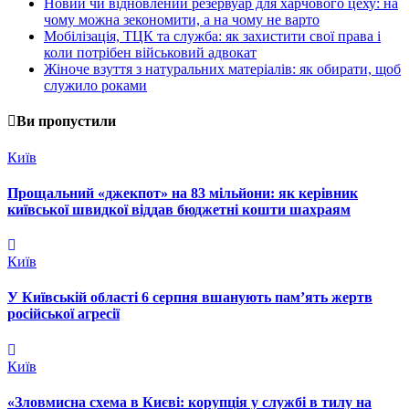
Новий чи відновлений резервуар для харчового цеху: на
чому можна зекономити, а на чому не варто
Мобілізація, ТЦК та служба: як захистити свої права і
коли потрібен військовий адвокат
Жіноче взуття з натуральних матеріалів: як обирати, щоб
служило роками
Ви пропустили
Київ
Прощальний «джекпот» на 83 мільйони: як керівник
київської швидкої віддав бюджетні кошти шахраям
Київ
У Київській області 6 серпня вшанують пам’ять жертв
російської агресії
Київ
«Зловмисна схема в Києві: корупція у службі в тилу на