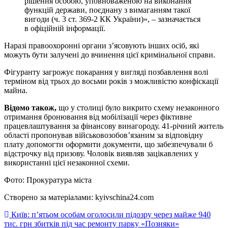
рішення особою, уповноваженою на виконання
функцій держави, поєднану з вимаганням такої
вигоди (ч. 3 ст. 369-2 КК України)», – зазначається
в офіційній інформації.
Наразі правоохоронні органи з’ясовують інших осіб, які
можуть бути залучені до вчинення цієї кримінальної справи.
Фігуранту загрожує покарання у вигляді позбавлення волі
терміном від трьох до восьми років з можливістю конфіскації
майна.
Відомо також,
що у столиці було викрито схему незаконного
отримання бронювання від мобілізації через фіктивне
працевлаштування за фінансову винагороду. 41-річний житель
області пропонував військовозобов’язаним за відповідну
плату допомогти оформити документи, що забезпечували б
відстрочку від призову. Чоловік виявляв зацікавлених у
використанні цієї незаконної схеми.
Фото: Прокуратура міста
Створено за матеріалами: kyivschina24.com
Навігація
Київ: п’ятьом особам оголосили підозру через майже 940
тис. грн збитків під час ремонту парку «Позняки»