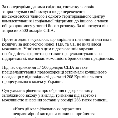
За попередніми даними слідства, спочатку чоловік
запропонував свої послуги щодо переведення
військовозобов’язаного з одного територіального центру
комплектування і соціальної підтримки до іншого, а також
обіцяв допомогу у знятті його з розшуку. За ці послуги він
запросив 3500 доларів США.
Проте згодом з’ясувалося, що вирішити питання зі зняттям з
розшуку за допомогою нової ТЦК та СП не виявилося
можливим. У зв’язку з цим підозрюваний виразив
необхідність оформити фіктивне працевлаштування на
підприємстві, яке надає можливість бронювання працівників.
Під час отримання 17 500 доларів США за таке
працевлаштування правоохоронці затримали колишнього
посадовця у відповідності до статті 208 Кримінального
процесуального кодексу України.
Суд ухвалив рішення про обрання підозрюваному
запобіжного заходу у вигляді тримання під вартою з
можливістю внесення застави у розмірі 266 тисяч гривень.
«Його дії кваліфіковано як одержання
неправомірної вигоди за вплив на прийняття