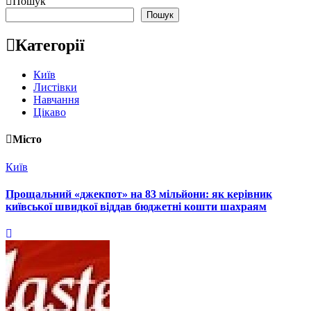
Пошук
Пошук
Категорії
Київ
Листівки
Навчання
Цікаво
Місто
Київ
Прощальний «джекпот» на 83 мільйони: як керівник
київської швидкої віддав бюджетні кошти шахраям