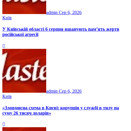
admin
Сер 6, 2026
Київ
У Київській області 6 серпня вшанують пам’ять жертв
російської агресії
admin
Сер 6, 2026
Київ
«Зловмисна схема в Києві: корупція у службі в тилу на
суму 26 тисяч доларів»