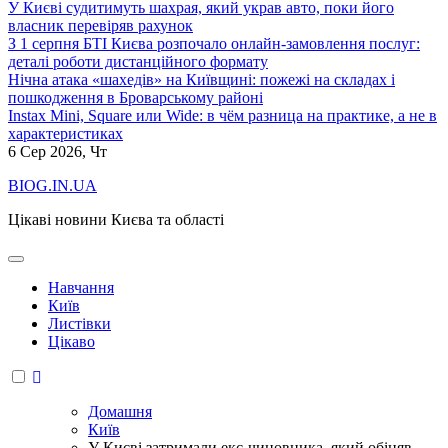
У Києві судитимуть шахрая, який украв авто, поки його
власник перевіряв рахунок
З 1 серпня БТІ Києва розпочало онлайн-замовлення послуг:
деталі роботи дистанційного формату
Нічна атака «шахедів» на Київщині: пожежі на складах і
пошкодження в Броварському районі
Instax Mini, Square или Wide: в чём разница на практике, а не в
характеристиках
6
Сер 2026, Чт
BIOG.IN.UA
Цікаві новини Києва та області
Навчання
Київ
Листівки
Цікаво
Домашня
Київ
У Києві затримали екс-чиновника, який обіцяв