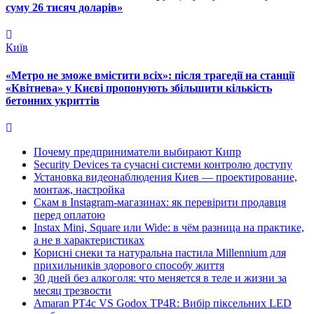
суму 26 тисяч доларів»
Київ
«Метро не зможе вмістити всіх»: після трагедії на станції
«Квітнева» у Києві пропонують збільшити кількість
бетонних укриттів
Почему предприниматели выбирают Кипр
Security Devices та сучасні системи контролю доступу
Установка видеонаблюдения Киев — проектирование,
монтаж, настройка
Скам в Instagram-магазинах: як перевірити продавця
перед оплатою
Instax Mini, Square или Wide: в чём разница на практике,
а не в характеристиках
Корисні снеки та натуральна пастила Millennium для
прихильників здорового способу життя
30 дней без алкоголя: что меняется в теле и жизни за
месяц трезвости
Amaran PT4c VS Godox TP4R: Вибір піксельних LED