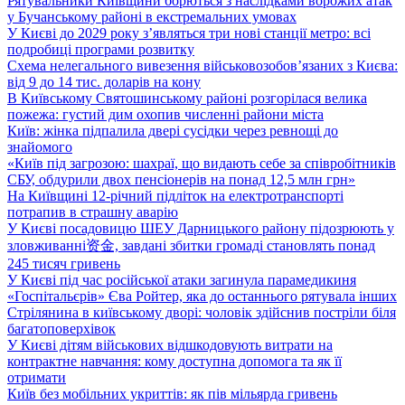
Рятувальники Київщини борються з наслідками ворожих атак
у Бучанському районі в екстремальних умовах
У Києві до 2029 року з’являться три нові станції метро: всі
подробиці програми розвитку
Схема нелегального вивезення військовозобов’язаних з Києва:
від 9 до 14 тис. доларів на кону
В Київському Святошинському районі розгорілася велика
пожежа: густий дим охопив численні райони міста
Київ: жінка підпалила двері сусідки через ревнощі до
знайомого
«Київ під загрозою: шахраї, що видають себе за співробітників
СБУ, обдурили двох пенсіонерів на понад 12,5 млн грн»
На Київщині 12-річний підліток на електротранспорті
потрапив в страшну аварію
У Києві посадовицю ШЕУ Дарницького району підозрюють у
зловживанні资金, завдані збитки громаді становлять понад
245 тисяч гривень
У Києві під час російської атаки загинула парамедикиня
«Госпітальєрів» Єва Ройтер, яка до останнього рятувала інших
Стрілянина в київському дворі: чоловік здійснив постріли біля
багатоповерхівок
У Києві дітям військових відшкодовують витрати на
контрактне навчання: кому доступна допомога та як її
отримати
Київ без мобільних укриттів: як пів мільярда гривень