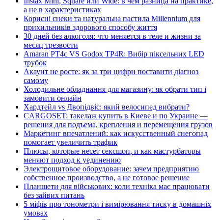
Instax Mini, Square или Wide: в чём разница на практике,
а не в характеристиках
Корисні снеки та натуральна пастила Millennium для
прихильників здорового способу життя
30 дней без алкоголя: что меняется в теле и жизни за
месяц трезвости
Amaran PT4c VS Godox TP4R: Вибір піксельних LED
трубок
Акаунт не росте: як за три цифри поставити діагноз
самому
Холодильне обладнання для магазину: як обрати тип і
замовити онлайн
Хардтейл vs Двопідвіс: який велосипед вибрати?
CARGOSET: такелаж купить в Киеве и по Украине —
решения для подъема, крепления и перемещения грузов
Маркетинг впечатлений: как искусственный снегопад
помогает увеличить трафик
Плюсы, которые несет сексшоп, и как мастурбаторы
меняют подход к уединению
Электрощитовое оборудование: зачем предприятию
собственное производство, а не готовое решение
Планшети для військових: коли техніка має працювати
без зайвих питань
5 міфів про тонометри і вимірювання тиску в домашніх
умовах