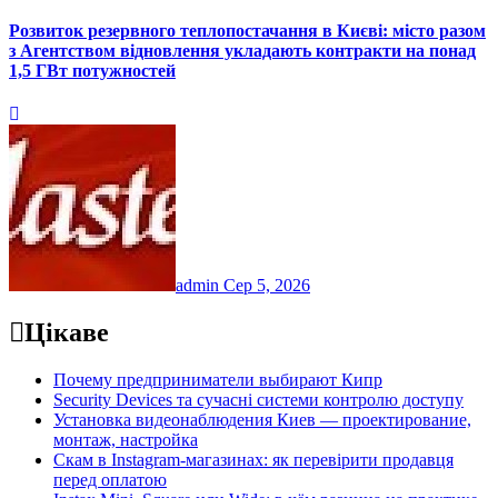
Розвиток резервного теплопостачання в Києві: місто разом
з Агентством відновлення укладають контракти на понад
1,5 ГВт потужностей
admin
Сер 5, 2026
Цікаве
Почему предприниматели выбирают Кипр
Security Devices та сучасні системи контролю доступу
Установка видеонаблюдения Киев — проектирование,
монтаж, настройка
Скам в Instagram-магазинах: як перевірити продавця
перед оплатою