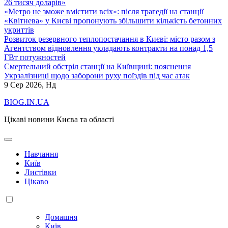
26 тисяч доларів»
«Метро не зможе вмістити всіх»: після трагедії на станції
«Квітнева» у Києві пропонують збільшити кількість бетонних
укриттів
Розвиток резервного теплопостачання в Києві: місто разом з
Агентством відновлення укладають контракти на понад 1,5
ГВт потужностей
Смертельний обстріл станції на Київщині: пояснення
Укрзалізниці щодо заборони руху поїздів під час атак
9
Сер 2026, Нд
BIOG.IN.UA
Цікаві новини Києва та області
Навчання
Київ
Листівки
Цікаво
Домашня
Київ