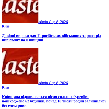
admin
Сер 8, 2026
Київ
Довічні вироки для 11 російських військових за розстріл
цивільних на Київщині
admin
Сер 8, 2026
Київ
Київщина відновлюється після сильних буревіїв:
пошкоджено 62 будинки, понад 18 тисяч родин залишились
без електрики