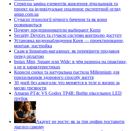
Сервісна заміна елементів живлення лічильників та
проект на індивідуальне опалення: експертний огляд
antap.com.ua
Сучасні технології нічного бачення та як вони
розвиваються
Почему предприниматели выбирают Кипр
Security Devices та сучасні системи контролю доступу
Установка видеонаблюдения Киев — проектирование,
монтаж, настройка
Скам в Instagram-магазинах: як перевірити продавця
перед оплатою
Instax Mini, Square или Wide: в чём разница на практике,
а не в характеристиках
Корисні снеки та натуральна пастила Millennium для
прихильників здорового способу життя
30 дней без алкоголя: что меняется в теле и жизни за
месяц трезвости
Amaran PT4c VS Godox TP4R: Вибір піксельних LED
трубок
Акаунт не росте: як за три цифри поставити
діагноз самому