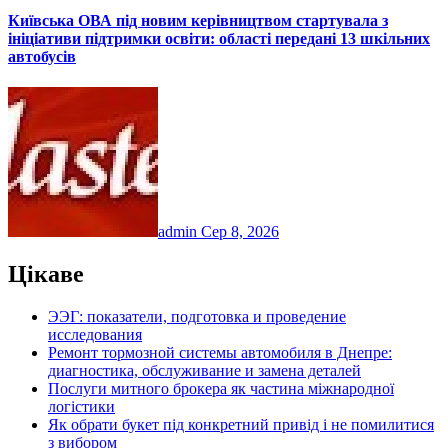
Київська ОВА під новим керівництвом стартувала з
ініціативи підтримки освіти: області передані 13 шкільних
автобусів
admin
Сер 8, 2026
Цікаве
ЭЭГ: показатели, подготовка и проведение
исследования
Ремонт тормозной системы автомобиля в Днепре:
диагностика, обслуживание и замена деталей
Послуги митного брокера як частина міжнародної
логістики
Як обрати букет під конкретний привід і не помилитися
з вибором