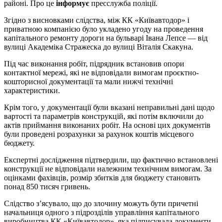
районі. Про це
інформує
пресслужба поліції.
Згідно з висновками слідства, між КК «Київавтодор» і
приватною компанією було укладено угоду на проведення
капітального ремонту дороги на бульварі Івана Лепсе — від
вулиці Академіка Стражеска до вулиці Віталія Скакуна.
Під час виконання робіт, підрядник встановив опори
контактної мережі, які не відповідали вимогам проєктно-
кошторисної документації та мали нижчі технічні
характеристики.
Крім того, у документації були вказані неправильні дані щодо
вартості та параметрів конструкцій, які потім включили до
актів приймання виконаних робіт. На основі цих документів
були проведені розрахунки за рахунок коштів місцевого
бюджету.
Експертні дослідження підтвердили, що фактично встановлені
конструкції не відповідали належним технічним вимогам. За
оцінками фахівців, розмір збитків для бюджету становить
понад 850 тисяч гривень.
Слідство з’ясувало, що до злочину можуть бути причетні
начальниця одного з підрозділів управління капітального
виробництва КК «Київавтодор», яка підписувала документи