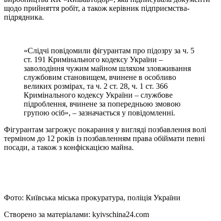
щодо прийняття робіт, а також керівник підприємства-
підрядника.
«Слідчі повідомили фігурантам про підозру за ч. 5
ст. 191 Кримінального кодексу України –
заволодіння чужим майном шляхом зловживання
службовим становищем, вчинене в особливо
великих розмірах, та ч. 2 ст. 28, ч. 1 ст. 366
Кримінального кодексу України – службове
підроблення, вчинене за попередньою змовою
групою осіб», – зазначається у повідомленні.
Фігурантам загрожує покарання у вигляді позбавлення волі
терміном до 12 років із позбавленням права обіймати певні
посади, а також з конфіскацією майна.
Фото: Київська міська прокуратура, поліція України
Створено за матеріалами: kyivschina24.com