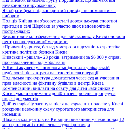
Під Києвом виявлено групу порушників, що займаються
незаконною вирубкою лісу
Як обрати букет під конкретний привід і не помилитися з
вибором
Поліція Київщини з’ясовує деталі дорожньо-транспортної
пригоди в селі Щербаки за участю двох неповнолітніх
постраждалих
Безкоштовне кріозбереження для військових: у Києві оновили
центр репродуктивної медицини
«Приватні укриття, безлад у метро та відсутність стратегії»:
критика політики безпеки Києва
Київський «рішала» 23 років, затриманий за $6 000 у справі
про «звільнення» від мобілізації
У Києві акушерку-гінеколога запідозрили у лікарській
недбалості після втрати вагітності після операції
Подільська прокуратура домагається через суд анулювання
прав власності на фіктивну будівлю в центрі Києва
Компенсаційні виплати на освіту для дітей Захисників у
Києві: умови отримання до 40 тисяч гривень і процедура
подачі документів
Двійня tragically загинула після передчасних пологів: у Києві
розкрили незаконну схему сурогатного материнства для
іноземців
Шахраї з кол-центрів на Київщині виманили у чехів понад 12
млн грн: організаторів чекає судові розгляди