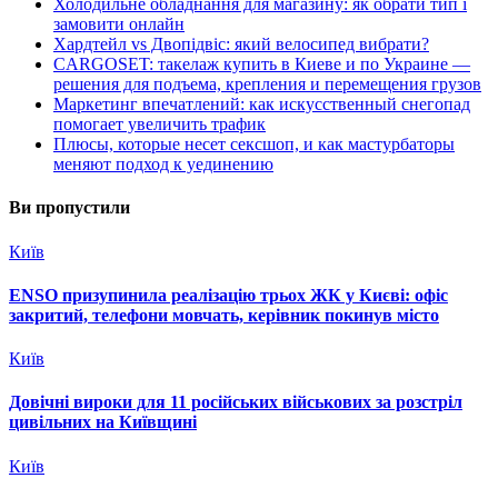
Холодильне обладнання для магазину: як обрати тип і
замовити онлайн
Хардтейл vs Двопідвіс: який велосипед вибрати?
CARGOSET: такелаж купить в Киеве и по Украине —
решения для подъема, крепления и перемещения грузов
Маркетинг впечатлений: как искусственный снегопад
помогает увеличить трафик
Плюсы, которые несет сексшоп, и как мастурбаторы
меняют подход к уединению
Ви пропустили
Київ
ENSO призупинила реалізацію трьох ЖК у Києві: офіс
закритий, телефони мовчать, керівник покинув місто
Київ
Довічні вироки для 11 російських військових за розстріл
цивільних на Київщині
Київ