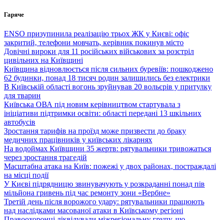
Перейти
Гаряче
до
вмісту
ENSO призупинила реалізацію трьох ЖК у Києві: офіс
закритий, телефони мовчать, керівник покинув місто
Довічні вироки для 11 російських військових за розстріл
цивільних на Київщині
Київщина відновлюється після сильних буревіїв: пошкоджено
62 будинки, понад 18 тисяч родин залишились без електрики
В Київській області вогонь зруйнував 20 вольєрів у притулку
для тварин
Київська ОВА під новим керівництвом стартувала з
ініціативи підтримки освіти: області передані 13 шкільних
автобусів
Зростання тарифів на проїзд може призвести до браку
медичних працівників у київських лікарнях
На водоймах Київщини 35 жертв: рятувальники тривожаться
через зростання трагедій
Масштабна атака на Київ: пожежі у двох районах, постраждалі
на місці події
У Києві підрядницю звинувачують у розкраданні понад пів
мільйона гривень під час ремонту зони «Вербне»
Третій день після ворожого удару: рятувальники працюють
над наслідками масованої атаки в Київському регіоні
Правоохоронці ліквідували міжрегіональну групу, що