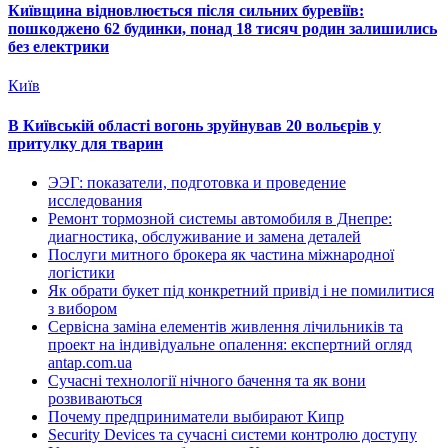
Київщина відновлюється після сильних буревіїв:
пошкоджено 62 будинки, понад 18 тисяч родин залишились
без електрики
Київ
В Київській області вогонь зруйнував 20 вольєрів у
притулку для тварин
ЭЭГ: показатели, подготовка и проведение
исследования
Ремонт тормозной системы автомобиля в Днепре:
диагностика, обслуживание и замена деталей
Послуги митного брокера як частина міжнародної
логістики
Як обрати букет під конкретний привід і не помилитися
з вибором
Сервісна заміна елементів живлення лічильників та
проект на індивідуальне опалення: експертний огляд
antap.com.ua
Сучасні технології нічного бачення та як вони
розвиваються
Почему предприниматели выбирают Кипр
Security Devices та сучасні системи контролю доступу