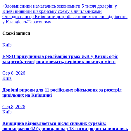
Навігація
«Зловмисники намагались зекономити 5 тисяч доларів: у
Києві виявили шахрайську схему з лічильниками
записів
Онкодиспансер Київщини розробляє нове хоспісне відділення
у Клавдієво-Тарасовому
Схожі записи
Київ
ENSO призупинила реалізацію трьох ЖК у Києві: офіс
закритий, телефони мовчать, керівник покинув місто
Сер 8, 2026
Київ
Довічні вироки для 11 російських військових за розстріл
цивільних на Київщині
Сер 8, 2026
Київ
Київщина відновлюється після сильних буревіїв:
пошкоджено 62 будинки, понад 18 тисяч родин залишились