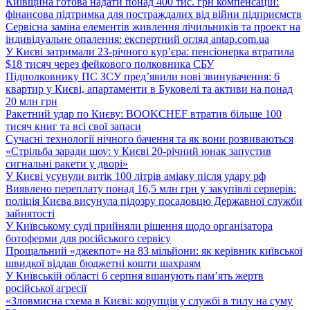
Київщина готова надати понад 400 тис. грн компенсацій:
фінансова підтримка для постраждалих від війни підприємств
Сервісна заміна елементів живлення лічильників та проект на
індивідуальне опалення: експертний огляд antap.com.ua
У Києві затримали 23-річного кур’єра: пенсіонерка втратила
$18 тисяч через фейкового полковника СБУ
Підполковнику ПС ЗСУ пред’явили нові звинувачення: 6
квартир у Києві, апартаменти в Буковелі та активи на понад
20 млн грн
Ракетний удар по Києву: BOOKCHEF втратив більше 100
тисяч книг та всі свої запаси
Сучасні технології нічного бачення та як вони розвиваються
«Стрільба заради шоу: у Києві 20-річний юнак запустив
сигнальні ракети у дворі»
У Києві усунули витік 100 літрів аміаку після удару рф
Виявлено переплату понад 16,5 млн грн у закупівлі серверів:
поліція Києва висунула підозру посадовцю Державної служби
зайнятості
У Київському суді прийняли рішення щодо організатора
ботоферми для російського сервісу
Прощальний «джекпот» на 83 мільйони: як керівник київської
швидкої віддав бюджетні кошти шахраям
У Київській області 6 серпня вшанують пам’ять жертв
російської агресії
«Зловмисна схема в Києві: корупція у службі в тилу на суму