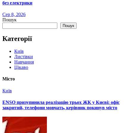
без електрики
Сер 8, 2026
Пошук
Пошук
Категорії
Київ
Листівки
Навчання
Цікаво
Місто
Київ
ENSO призупинила реалізацію трьох ЖК у Києві: офіс
закритий, телефони мовчать, керівник покинув місто