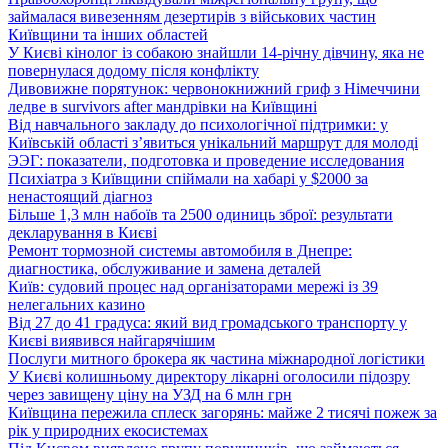
займалася вивезенням дезертирів з військових частин
Київщини та інших областей
У Києві кінолог із собакою знайшли 14-річну дівчину, яка не
повернулася додому після конфлікту
Дивовижне порятунок: червонокнижний гриф з Німеччини
ледве в survivors after мандрівки на Київщині
Від навчального закладу до психологічної підтримки: у
Київській області з’явиться унікальний маршрут для молоді
ЭЭГ: показатели, подготовка и проведение исследования
Психіатра з Київщини спіймали на хабарі у $2000 за
ненастоящий діагноз
Більше 1,3 млн набоїв та 2500 одиниць зброї: результати
декларування в Києві
Ремонт тормозной системы автомобиля в Днепре:
диагностика, обслуживание и замена деталей
Київ: судовий процес над організаторами мережі із 39
нелегальних казино
Від 27 до 41 градуса: який вид громадського транспорту у
Києві виявився найгарячішим
Послуги митного брокера як частина міжнародної логістики
У Києві колишньому директору лікарні оголосили підозру
через завищену ціну на УЗД на 6 млн грн
Київщина пережила сплеск загорянь: майже 2 тисячі пожеж за
рік у природних екосистемах