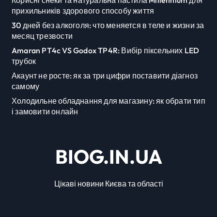
Корисні снеки та натуральна пастила Millennium для
прихильників здорового способу життя
30 дней без алкоголя: что меняется в теле и жизни за
месяц трезвости
Amaran PT4c VS Godox TP4R: Вибір піксельних LED
трубок
Акаунт не росте: як за три цифри поставити діагноз
самому
Холодильне обладнання для магазину: як обрати тип
і замовити онлайн
BIOG.IN.UA
Цікаві новини Києва та області