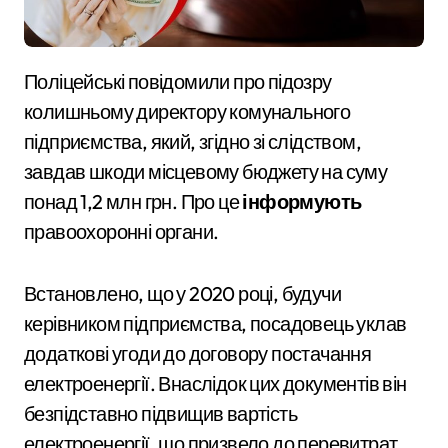
Поліцейські повідомили про підозру
колишньому директору комунального
підприємства, який, згідно зі слідством,
завдав шкоди місцевому бюджету на суму
понад 1,2 млн грн. Про це
інформують
правоохоронні органи.
Встановлено, що у 2020 році, будучи
керівником підприємства, посадовець уклав
додаткові угоди до договору постачання
електроенергії. Внаслідок цих документів він
безпідставно підвищив вартість
електроенергії, що призвело до перевитрат