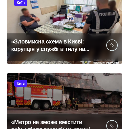
Київ
«Зловмисна схема в Києві:
корупція у службі в тилу на
суму 26 тисяч доларів»
Київ
«Метро не зможе вмістити