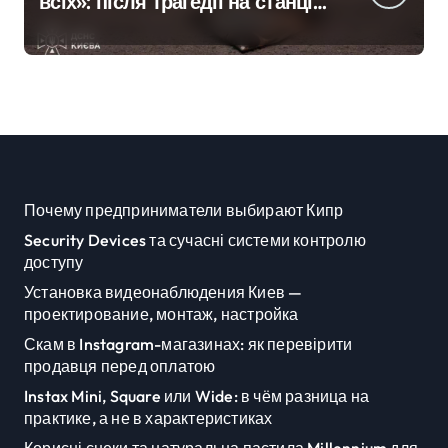
всіх»: після трагедії на станції
«Квітнева» у Києві
пропонують збільшити
кількість бетонних укриттів
Почему предприниматели выбирают Кипр
Security Devices та сучасні системи контролю
доступу
Установка видеонаблюдения Киев —
проектирование, монтаж, настройка
Скам в Instagram-магазинах: як перевірити
продавця перед оплатою
Instax Mini, Square или Wide: в чём разница на
практике, а не в характеристиках