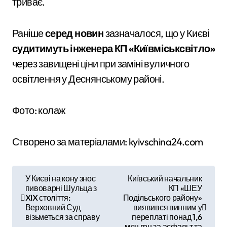
триває.
Раніше
серед новин
зазначалося, що у Києві
судитимуть інженера КП «Київміськсвітло»
через завищені ціни при заміні вуличного
освітлення у Деснянському районі.
Фото: колаж
Створено за матеріалами: kyivschina24.com
Н
У Києві на кону знос
Київський начальник
пивоварні Шульца з
КП «ШЕУ
а
XIX століття:
Подільського району»
Верховний Суд
виявився винним у
в
візьметься за справу
переплаті понад 1,6
млн грн за асфальт та