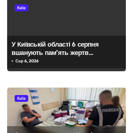
і
Київ
в
У Київській області 6 серпня
вшанують пам’ять жертв
російської агресії
Сер 6, 2026
Київ