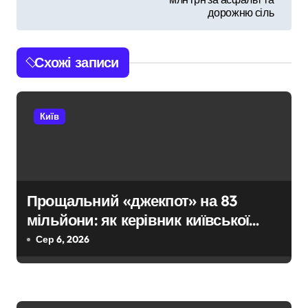
і
дорожню сіль
г
Схожі записи
а
ц
Київ
і
я
з
Прощальний «джекпот» на 83
а
мільйони: як керівник київської
п
швидкої віддав бюджетні кошти
Сер 6, 2026
шахраям
и
с