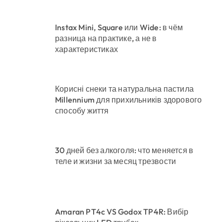
Instax Mini, Square или Wide: в чём
разница на практике, а не в
характеристиках
Корисні снеки та натуральна пастила
Millennium для прихильників здорового
способу життя
30 дней без алкоголя: что меняется в
теле и жизни за месяц трезвости
Amaran PT4c VS Godox TP4R: Вибір