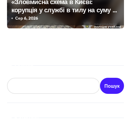
«Зловмисна схема в Києві:
корупція у службі в тилу на суму 26
тисяч доларів»
Сер 6, 2026
Пошук
Пошук
Категорії