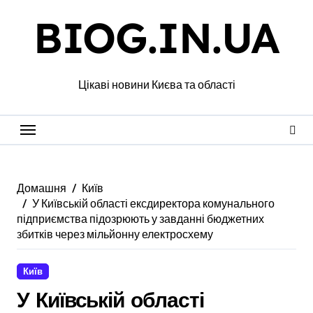
Перейти
BIOG.IN.UA
до
вмісту
Цікаві новини Києва та області
Домашня
Київ
У Київській області ексдиректора комунального
підприємства підозрюють у завданні бюджетних
збитків через мільйонну електросхему
Київ
У Київській області