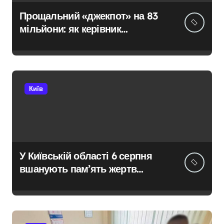
Прощальний «джекпот» на 83
мільйони: як керівник
київської швидкої віддав
бюджетні кошти шахраям
Київ
У Київській області 6 серпня
вшанують пам’ять жертв
російської агресії