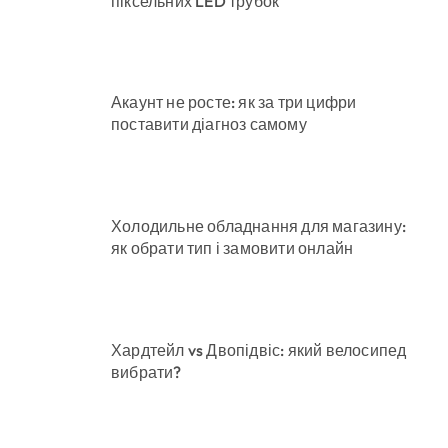
піксельних LED трубок
Акаунт не росте: як за три цифри
поставити діагноз самому
Холодильне обладнання для магазину:
як обрати тип і замовити онлайн
Хардтейл vs Двопідвіс: який велосипед
вибрати?