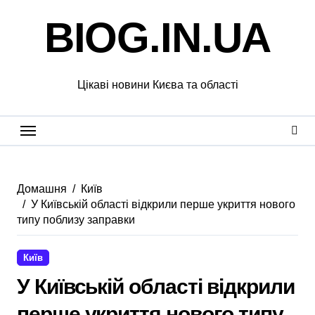
Перейти
BIOG.IN.UA
до
вмісту
Цікаві новини Києва та області
Домашня
Київ
У Київській області відкрили перше укриття нового
типу поблизу заправки
Київ
У Київській області відкрили
перше укриття нового типу