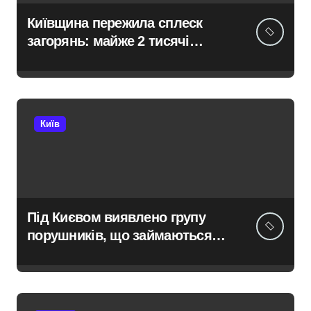
Київщина пережила сплеск
загорянь: майже 2 тисячі
пожеж за рік у природних
екосистемах
Київ
Під Києвом виявлено групу
порушників, що займаються
незаконною вирубкою лісу