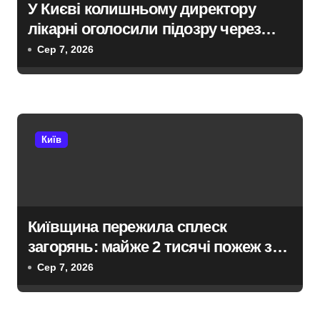
У Києві колишньому директору
з
лікарні оголосили підозру через
а
завищену ціну на УЗД на 6 млн грн
Сер 7, 2026
п
и
с
Київ
і
в
Київщина пережила сплеск
загорянь: майже 2 тисячі пожеж за
рік у природних екосистемах
Сер 7, 2026