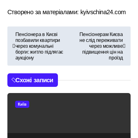
Створено за матеріалами: kyivschina24.com
Н
Пенсіонера в Києві
Пенсіонерам Києва
позбавили квартири
не слід переживати
а
через комунальні
через можливе
борги: житло підлягає
підвищення цін на
в
аукціону
проїзд
і
Схожі записи
г
а
Київ
ц
і
я