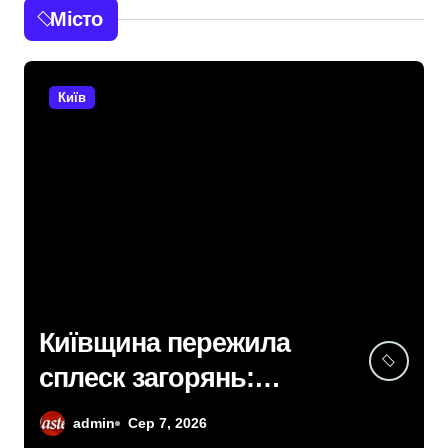
Місто
Київ
Київщина пережила
сплеск загорянь:
майже 2 тисячі пожеж
admin
Сер 7, 2026