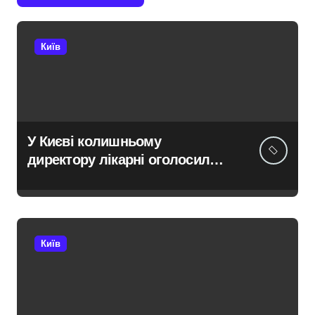
Київ
У Києві колишньому
директору лікарні оголосили
підозру через завищену ціну
на УЗД на 6 млн грн
Київ