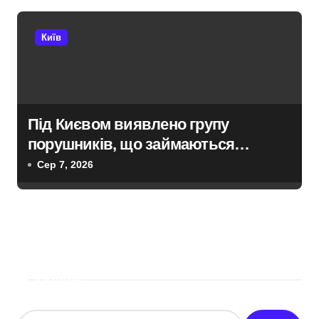
Київ
Під Києвом виявлено групу
порушників, що займаються
незаконною вирубкою лісу
Сер 7, 2026
Пошук