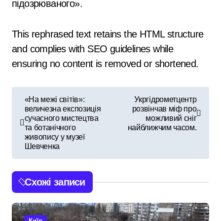
підозрюваного».
This rephrased text retains the HTML structure
and complies with SEO guidelines while
ensuring no content is removed or shortened.
Н
«На межі світів»:
Укргідрометцентр
величезна експозиція
розвінчав міф про
а
сучасного мистецтва
можливий сніг
та ботанічного
найближчим часом.
в
живопису у музеї
Шевченка
і
г
Схожі записи
а
ц
Київ