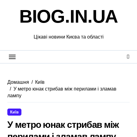
Перейти
BIOG.IN.UA
до
вмісту
Цікаві новини Києва та області
Домашня
Київ
У метро юнак стрибав між перилами і зламав
лампу
Київ
У метро юнак стрибав між
перилами і зламав лампу