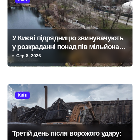
і
я
з
У Києві підрядницю звинувачують
у розкраданні понад пів мільйона
а
гривень під час ремонту зони
Сер 8, 2026
п
«Вербне»
и
с
Київ
і
в
Третій день після ворожого удару: