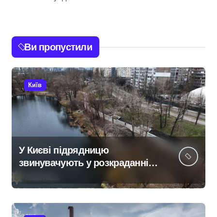
Ви пропустили
Київ
У Києві підрядницю
звинувачують у розкраданні
понад пів мільйона гривень
під час ремонту зони
«Вербне»