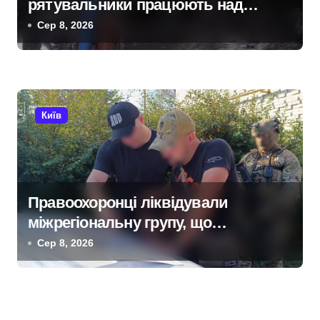
рятувальники працюють над
наслідками масованої атаки в
Сер 8, 2026
Київському регіоні
Київ
Правоохоронці ліквідували
міжрегіональну групу, що
займалася вивезенням дезертирів
Сер 8, 2026
з військових частин Київщини та
інших областей