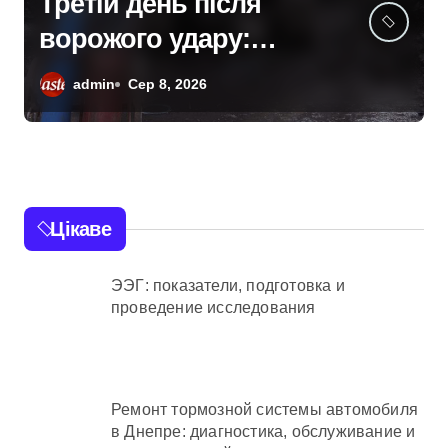
Правоохоронці
ліквідували
міжрегіональну групу,
admin
Сер 8, 2026
що займалася
вивезенням
дезертирів з
військових частин
Цікаве
Київщини та інших
областей
ЭЭГ: показатели, подготовка и
проведение исследования
Ремонт тормозной системы автомобиля
в Днепре: диагностика, обслуживание и