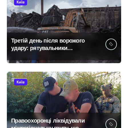
Київ
Третій день після ворожого
удару: рятувальники
працюють над наслідками
масованої атаки в Київському
регіоні
Київ
Правоохоронці ліквідували