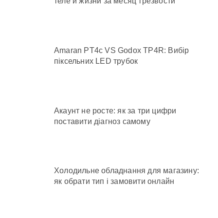
теле и жизни за месяц трезвости
Amaran PT4c VS Godox TP4R: Вибір
піксельних LED трубок
Акаунт не росте: як за три цифри
поставити діагноз самому
Холодильне обладнання для магазину:
як обрати тип і замовити онлайн