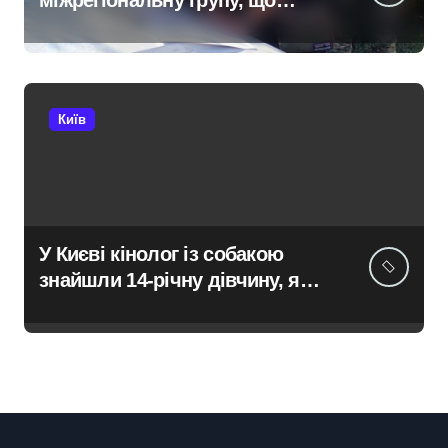
міжрегіональну групу, що
займалася вивезенням
дезертирів з військових
частин Київщини та інших
областей
Київ
У Києві кінолог із собакою
знайшли 14-річну дівчину, яка
не повернулася додому після
конфлікту