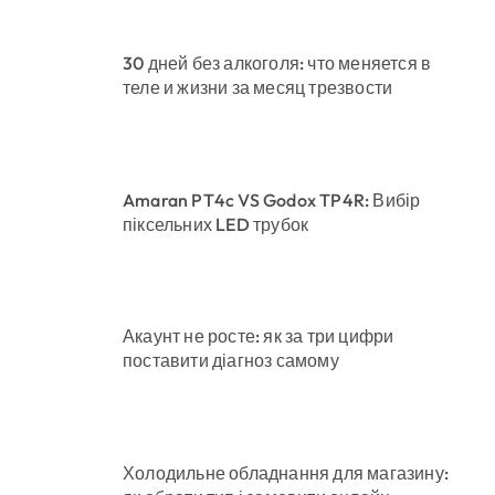
30 дней без алкоголя: что меняется в
теле и жизни за месяц трезвости
Amaran PT4c VS Godox TP4R: Вибір
піксельних LED трубок
Акаунт не росте: як за три цифри
поставити діагноз самому
Холодильне обладнання для магазину: