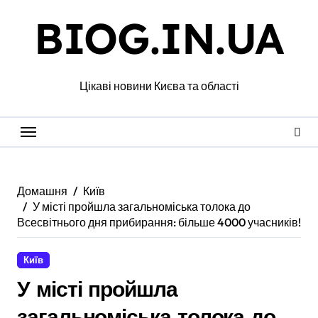
Перейти
BIOG.IN.UA
до
вмісту
Цікаві новини Києва та області
Домашня
Київ
У місті пройшла загальноміська толока до
Всесвітнього дня прибирання: більше 4000 учасників!
Київ
У місті пройшла
загальноміська толока до