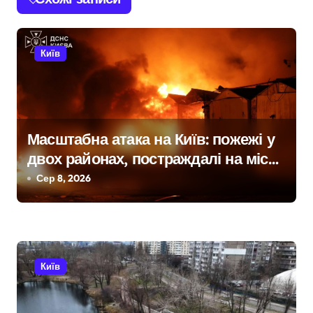
г
а
Київ
ц
і
я
Масштабна атака на Київ: пожежі у
з
двох районах, постраждалі на місці
а
події
Сер 8, 2026
п
и
с
Київ
і