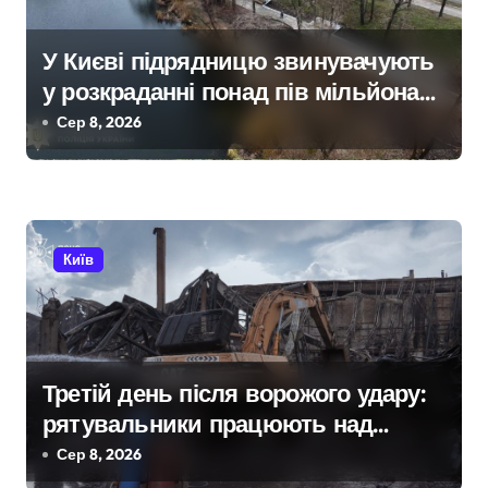
в
У Києві підрядницю звинувачують
у розкраданні понад пів мільйона
гривень під час ремонту зони
Сер 8, 2026
«Вербне»
Київ
Третій день після ворожого удару:
рятувальники працюють над
наслідками масованої атаки в
Сер 8, 2026
Київському регіоні