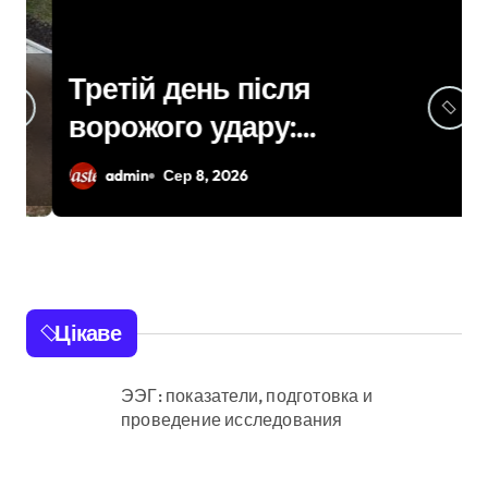
Третій день після
ворожого удару:
рятувальники
admin
Сер 8, 2026
працюють над
наслідками масованої
атаки в Київському
регіоні
Цікаве
ЭЭГ: показатели, подготовка и
проведение исследования