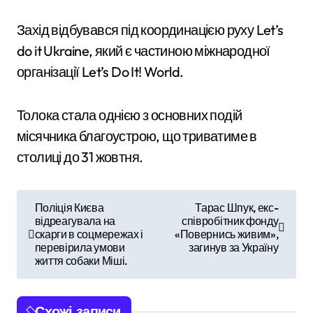
Захід відбувався під координацією руху Let’s
do it Ukraine, який є частиною міжнародної
організації Let’s Do It! World.
Толока стала однією з основних подій
місячника благоустрою, що триватиме в
столиці до 31 жовтня.
Н
Поліція Києва
Тарас Шпук, екс-
відреагувала на
співробітник фонду
а
скарги в соцмережах і
«Повернись живим»,
перевірила умови
загинув за Україну
в
життя собаки Міші.
і
Схожі записи