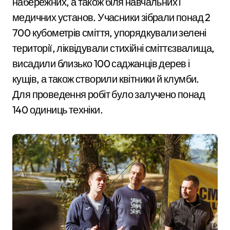
набережних, а також біля навчальних і
медичних установ. Учасники зібрали понад 2
700 кубометрів сміття, упорядкували зелені
території, ліквідували стихійні сміттєзвалища,
висадили близько 100 саджанців дерев і
кущів, а також створили квітники й клумби.
Для проведення робіт було залучено понад
140 одиниць техніки.