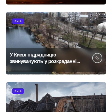
Київ
У Києві підрядницю
звинувачують у розкраданні
понад пів мільйона гривень
під час ремонту зони
«Вербне»
Київ