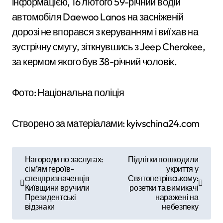
інформацією, 16 лютого 59-річний водій
автомобіля Daewoo Lanos на засніженій
дорозі не впорався з керуванням і виїхав на
зустрічну смугу, зіткнувшись з Jeep Cherokee,
за кермом якого був 38-річний чоловік.
Фото: Національна поліція
Створено за матеріалами: kyivschina24.com
Н
Нагороди по заслугах:
Підлітки пошкодили
сім’ям героїв-
укриття у
а
спецпризначенців
Святопетрівському:
Київщини вручили
розетки та вимикачі
в
Президентські
наражені на
відзнаки
небезпеку
і