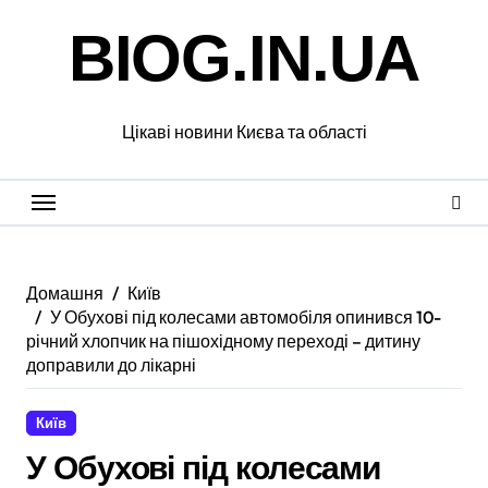
Перейти
BIOG.IN.UA
до
вмісту
Цікаві новини Києва та області
Домашня
Київ
У Обухові під колесами автомобіля опинився 10-
річний хлопчик на пішохідному переході – дитину
доправили до лікарні
Київ
У Обухові під колесами