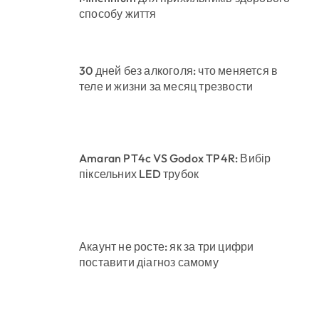
способу життя
30 дней без алкоголя: что меняется в
теле и жизни за месяц трезвости
Amaran PT4c VS Godox TP4R: Вибір
піксельних LED трубок
Акаунт не росте: як за три цифри
поставити діагноз самому