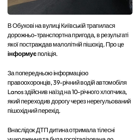
В Обухові на вулиці Київській трапилася
дорожньо-транспортна пригода, в результаті
якої постраждав малолітній пішохід. Про це
інформує
поліція.
За попередньою інформацією
правоохоронців, 39-річний водій автомобіля
Lanos здійснив наїзд на 10-річного хлопчика,
який переходив дорогу через нерегульований
пішохідний перехід.
Внаслідок ДТП дитина отримала тілесні
ушкодження та була госпіталізована до