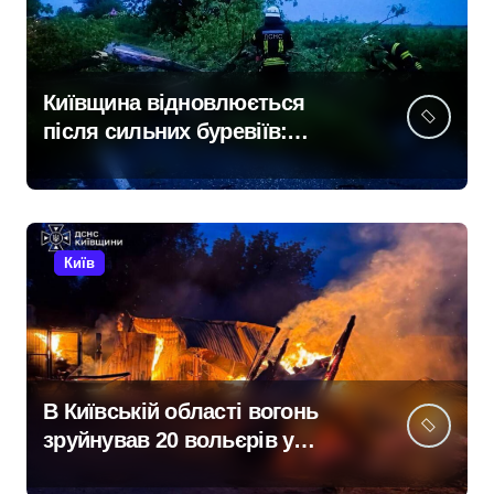
Київщина відновлюється
після сильних буревіїв:
пошкоджено 62 будинки,
понад 18 тисяч родин
залишились без електрики
Київ
В Київській області вогонь
зруйнував 20 вольєрів у
притулку для тварин