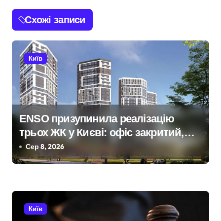
г
Схожі записи
а
ц
Київ
і
я
з
ENSO призупинила реалізацію
трьох ЖК у Києві: офіс закритий,
а
телефони мовчать, керівник
Сер 8, 2026
п
покинув місто
и
с
Київ
і