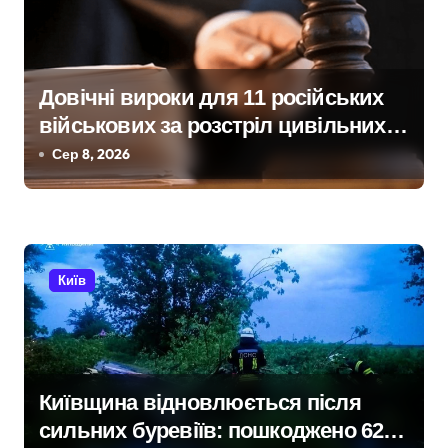
в
Довічні вироки для 11 російських
військових за розстріл цивільних
на Київщині
Сер 8, 2026
Київ
Київщина відновлюється після
сильних буревіїв: пошкоджено 62