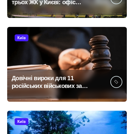
трьох ЖК у Києві: офіс
закритий, телефони мовчать,
керівник покинув місто
Київ
Довічні вироки для 11
російських військових за
розстріл цивільних на
Київщині
Київ