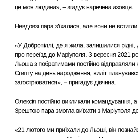
це моя людина», – згадує наречена азовця.
Невдовзі пара з’їхалася, але вони не встиг
«У Добропіллі, де я жила, залишилися рідні,
про переїзд до Маріуполя. З вересня 2021 рок
Льоша з побратимами постійно відправляли н
Єгипту на день народження, виліт планувався
загострюватися», – пригадує дівчина.
Олексія постійно викликали командування, а
Зрештою пара змогла виїхати з Маріуполя до К
«21 лютого ми приїхали до Льоші, він познай