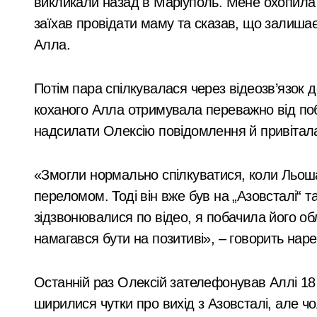
викликали назад в Маріуполь. Мене охопила п
заїхав провідати маму та сказав, що залишає
Алла.
Потім пара спілкувалася через відеозв’язок 
коханого Алла отримувала переважно від по
надсилати Олексію повідомлення й привітал
«Змогли нормально спілкуватися, коли Льоша
переломом. Тоді він вже був на „Азовсталі“ та
зідзвонювалися по відео, я побачила його обл
намагався бути на позитиві», – говорить наре
Останній раз Олексій зателефонував Аллі 18
ширилися чутки про вихід з Азовсталі, але ч