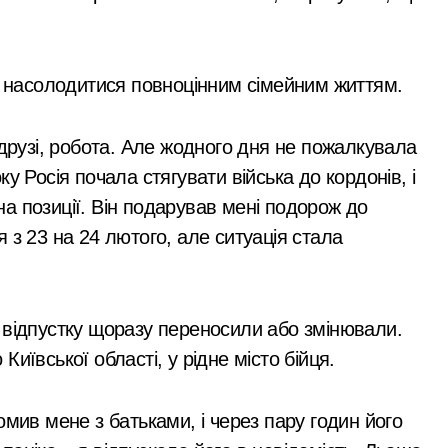
ли насолодитися повноцінним сімейним життям.
 друзі, робота. Але жодного дня не пожалкувала
у Росія почала стягувати війська до кордонів, і
а позиції. Він подарував мені подорож до
 з 23 на 24 лютого, але ситуація стала
 відпустку щоразу переносили або змінювали.
иївської області, у рідне місто бійця.
омив мене з батьками, і через пару годин його