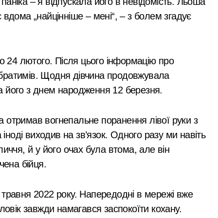
аніка – я відпускала його в невідомість. Льоша
 вдома „найцінніше – мені“, – з болем згадує
до 24 лютого. Після цього інформацію про
братимів. Щодня дівчина продовжувала
а його з днем народження 12 березня.
 отримав вогнепальне поранення лівої руки з
 іноді виходив на зв’язок. Одного разу ми навіть
иччя, й у його очах була втома, але він
чена бійця.
 травня 2022 року. Напередодні в мережі вже
оловік завжди намагався заспокоїти кохану.