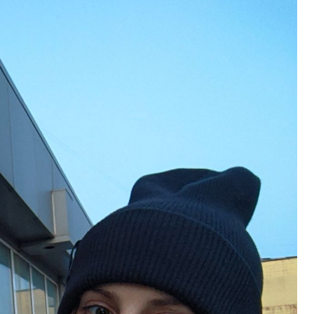
ині: пояснення Укрзалізниці щодо заборони руху поїздів під
результати
декларування в
 філії табору «Артек» в Пущі-Водиці виявили бруд, плісняву 
Києві
який наводив ракети та дрони на Київ
рез жахливі умови утримання близько 30 втомлених доберма
 Кипр
реселенці знаходять своє місце в столиці та яку підтримку 
али все: у Києві викрили call-центр, що ошукав чеських пенс
сезону виконано лише на 6%: причини побоювань посадовці
 контролю доступу
 киянин та його спільник напали на прикордонника під ча
удару: що відбувається у столиці та чи існує загроза
проектирование, монтаж, настройка