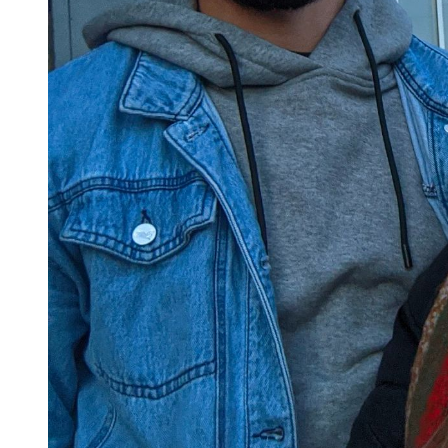
Скам в Instagram-магазинах: як пер
У Києві через суд повернули громаді
У липні в лікарнях Київщини з’явил
Суд у Києві розгляне справу організа
Психіатра з Київщини спіймали на ха