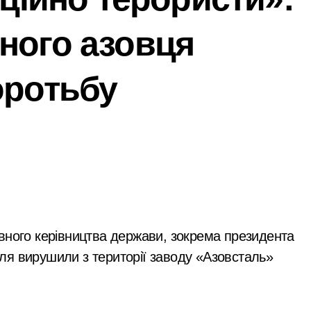
 відсутність стратегії»: критика політики безпеки Києва
ного азовця
ний за $6 000 у справі про «звільнення» від мобілізації
ли у лікарській недбалості після втрати вагітності після опе
оротьбу
через суд анулювання прав власності на фіктивну будівлю 
 дітей Захисників у Києві: умови отримання до 40 тисяч грив
едчасних пологів: у Києві розкрили незаконну схему сурогат
анили у чехів понад 12 млн грн: організаторів чекає судові 
с. грн компенсацій: фінансова підтримка для постраждалих 
лічильників та проект на індивідуальне опалення: експертн
ля вирушили з території заводу «Азовсталь»
а: пенсіонерка втратила $18 тисяч через фейкового полковн
і звинувачення: 6 квартир у Києві, апартаменти в Буковелі