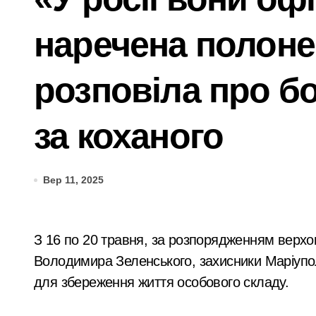
«Приватні укриття, безлад у метро та
наречена полоне
Київський «рішала» 23 років, затрима
У Києві акушерку-гінеколога запідозри
розповіла про б
Подільська прокуратура домагається 
за коханого
Компенсаційні виплати на освіту для
Двійня tragically загинула після пер
Вер 11, 2025
Шахраї з кол-центрів на Київщині вим
Київщина готова надати понад 400 ти
З 16 по 20 травня, за розпорядженням верховного керівництва держави, зокрема президента
Сервісна заміна елементів живлення 
Володимира Зеленського, захисники Маріупо
У Києві затримали 23-річного кур’єр
для збереження життя особового складу.
Підполковнику ПС ЗСУ пред’явили нов