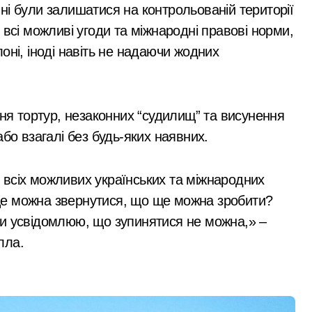
ні були залишатися на контрольованій території
ратив більше 100 тисяч книг та всі свої запаси
 всі можливі угоди та міжнародні правові норми,
та як вони розвиваються
оні, іноді навіть не надаючи жодних
ний юнак запустив сигнальні ракети у дворі»
Київ
ку після удару рф
ння тортур, незаконних “судилищ” та висунення
рн у закупівлі серверів: поліція Києва висунула підозру п
бо взагалі без будь-яких наявних.
 щодо організатора ботоферми для російського сервісу
и: як керівник київської швидкої віддав бюджетні кошти ш
всіх можливих українських та міжнародних
и ще можна звернутися, що ще можна зробити?
ь пам’ять жертв російської агресії
ди усвідомлюю, що зупинятися не можна,» –
 службі в тилу на суму 26 тисяч доларів»
лла.
Більше 1,3 млн
я трагедії на станції «Квітнева» у Києві пропонують збільшит
набоїв та 2500
 в Києві: місто разом з Агентством відновлення укладають
одиниць зброї:
admin
Сер 7, 2026