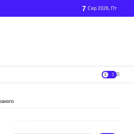
7
Сер 2026, Пт
рн
ханого
х неповнолітніх постраждалих
Пошук