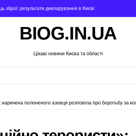
ць зброї: результати декларування в Києві
ля в Днепре: диагностика, обслуживание и замена деталей
BIOG.IN.UA
рами мережі із 39 нелегальних казино
адського транспорту у Києві виявився найгарячішим
Цікаві новини Києва та області
міжнародної логістики
і оголосили підозру через завищену ціну на УЗД на 6 млн г
 майже 2 тисячі пожеж за рік у природних екосистемах
ків, що займаються незаконною вирубкою лісу
»: наречена полоненого азовця розповіла про боротьбу за ко
ід і не помилитися з вибором
рожньо-транспортної пригоди в селі Щербаки за участю дво
іційно терористи»:
ськових: у Києві оновили центр репродуктивної медицини