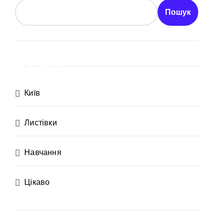
Пошук
рації
Категорії
в центрі Києва
ень і процедура подачі документів
Київ
ного материнства для іноземців
Листівки
розгляди
від війни підприємств
Навчання
ий огляд antap.com.ua
Цікаво
ика СБУ
 та активи на понад 20 млн грн