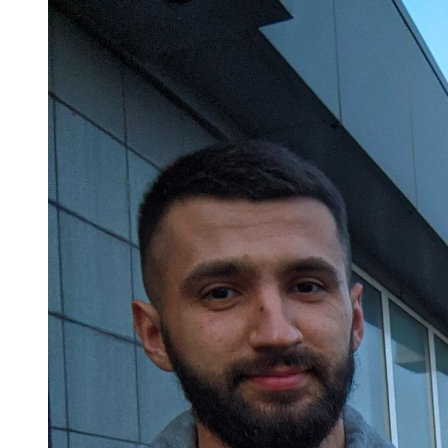
іну
ненастоящий
Смертельний обстріл станції на Київщ
рн
діагноз
Жахливі умови для дітей: у київській
СБУ затримала коригувальника ФСБ, 
У Києві розпочали розслідування че
Почему предприниматели выбирают
Більше 442 тисяч ВПО у Києві: як пе
Обіцяли величезні доходи, але забир
План підготовки Києва до зимового 
Security Devices та сучасні системи
Затримання завершилося конфліктом:
Витік аміаку в Києві після ракетного 
Установка видеонаблюдения Киев — 