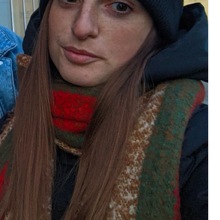
евірити продавця перед оплатою
 ділянку вартістю 10 млн грн, що була захоплена для самочи
ося майже 500 новонароджених: найактивніші медзаклади
тора схеми підробки інвалідності за $28 тис. і статусу «обм
барі у $2000 за ненастоящий діагноз