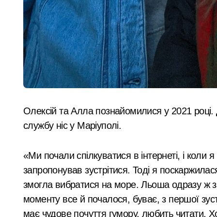
Олексій та Алла познайомилися у 2021 році. 
службу ніс у Маріуполі.
«Ми почали спілкуватися в інтернеті, і коли 
запропонував зустрітися. Тоді я поскаржилася
змогла вибратися на море. Льоша одразу ж за
моменту все й почалося, буває, з першої зуст
має чудове почуття гумору, любить читати. Х