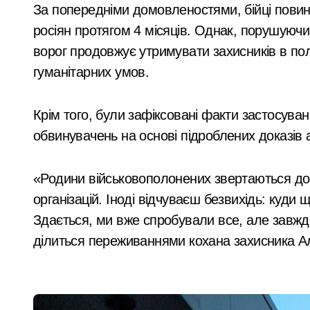
За попередніми домовленостями, бійці повин
Ракетний удар по Києву: BOOKCHEF вт
росіян протягом 4 місяців. Однак, порушуючи
Сучасні технології нічного бачення 
ворог продовжує утримувати захисників в пол
«Стрільба заради шоу: у Києві 20-річ
гуманітарних умов.
Київ
У Києві усунули витік 100 літрів аміа
Крім того, були зафіксовані факти застосува
Виявлено переплату понад 16,5 млн г
обвинувачень на основі підроблених доказів а
У Київському суді прийняли рішення
Прощальний «джекпот» на 83 мільйон
«Родини військовополонених звертаються до 
організацій. Іноді відчуваєш безвихідь: куд
У Київській області 6 серпня вшануют
Здається, ми вже спробували все, але завж
«Зловмисна схема в Києві: корупція у
ділиться переживаннями кохана захисника А
ому
Психіатра з
«Метро не зможе вмістити всіх»: післ
і
Київщини спіймали
Розвиток резервного теплопостачання
ру
на хабарі у $2000 за
admin
Сер 7, 2026