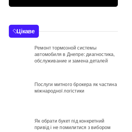
 час атак
мережі із 39
нелегальних казино
та гнилі фрукти
Цікаве
нів у розпліднику
Ремонт тормозной системы
автомобиля в Днепре: диагностика,
отримують
обслуживание и замена деталей
іонерів на майже 9 млн грн
в КМДА у витратах
Послуги митного брокера як частина
міжнародної логістики
с спроби прориву до Молдови
Як обрати букет під конкретний
привід і не помилитися з вибором