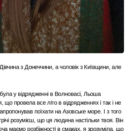
Дівчина з Донеччини, а чоловік з Київщини, але
я була у відрядженні в Волновасі, Льоша
, що провела все літо в відрядженнях і так і не
пропонував поїхати на Азовське море. І з того
річі розумієш, що ця людина настільки твоя. Він
оча маємо розбіжності в смаках, я зрозуміла, що