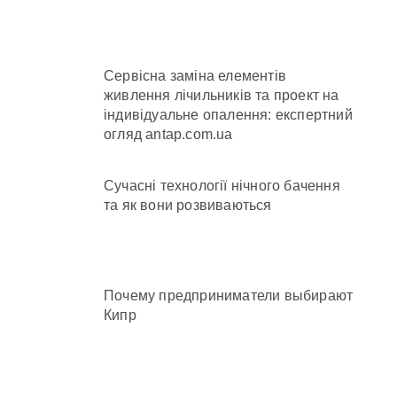
нної забудови під оренду
Сервісна заміна елементів
живлення лічильників та проект на
індивідуальне опалення: експертний
огляд antap.com.ua
ежено придатного» за $15 тис.
Сучасні технології нічного бачення
та як вони розвиваються
Почему предприниматели выбирают
Кипр