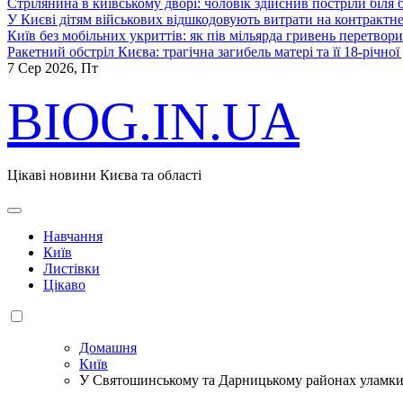
Стрілянина в київському дворі: чоловік здійснив постріли біля
У Києві дітям військових відшкодовують витрати на контрактне
Київ без мобільних укриттів: як пів мільярда гривень перетвор
Ракетний обстріл Києва: трагічна загибель матері та її 18-річної
7
Сер 2026, Пт
BIOG.IN.UA
Цікаві новини Києва та області
Навчання
Київ
Листівки
Цікаво
Домашня
Київ
У Святошинському та Дарницькому районах уламк