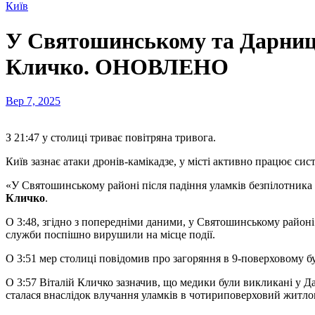
Київ
У Святошинському та Дарниць
Кличко. ОНОВЛЕНО
Вер 7, 2025
З 21:47 у столиці триває повітряна тривога.
Київ зазнає атаки дронів-камікадзе, у місті активно працює си
«У Святошинському районі після падіння уламків безпілотника 
Кличко
.
О 3:48, згідно з попередніми даними, у Святошинському район
служби поспішно вирушили на місце події.
О 3:51 мер столиці повідомив про загоряння в 9-поверховому б
О 3:57 Віталій Кличко зазначив, що медики були викликані у Д
сталася внаслідок влучання уламків в чотириповерховий житло