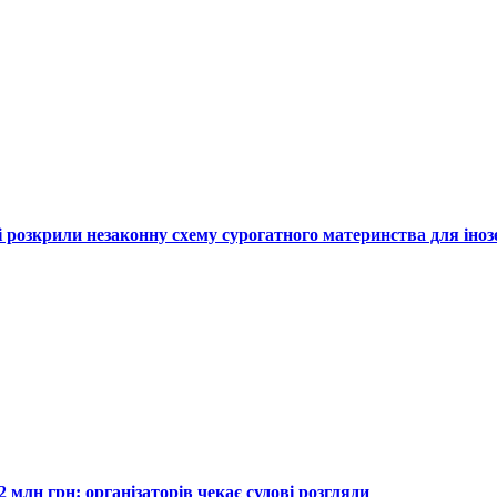
єві розкрили незаконну схему сурогатного материнства для іноз
 млн грн: організаторів чекає судові розгляди