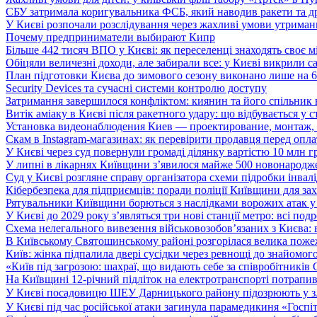
СБУ затримала коригувальника ФСБ, який наводив ракети та д
У Києві розпочали розслідування через жахливі умови утриман
Почему предприниматели выбирают Кипр
Більше 442 тисяч ВПО у Києві: як переселенці знаходять своє м
Обіцяли величезні доходи, але забирали все: у Києві викрили c
План підготовки Києва до зимового сезону виконано лише на
Security Devices та сучасні системи контролю доступу
Затримання завершилося конфліктом: киянин та його спільник
Витік аміаку в Києві після ракетного удару: що відбувається у с
Установка видеонаблюдения Киев — проектирование, монтаж,
Скам в Instagram-магазинах: як перевірити продавця перед опл
У Києві через суд повернули громаді ділянку вартістю 10 млн г
У липні в лікарнях Київщини з’явилося майже 500 новонародж
Суд у Києві розгляне справу організатора схеми підробки інвалі
Кібербезпека для підприємців: поради поліції Київщини для зах
Рятувальники Київщини борються з наслідками ворожих атак у
У Києві до 2029 року з’являться три нові станції метро: всі по
Схема нелегального вивезення військовозобов’язаних з Києва: ві
В Київському Святошинському районі розгорілася велика пожеж
Київ: жінка підпалила двері сусідки через ревнощі до знайомог
«Київ під загрозою: шахраї, що видають себе за співробітників
На Київщині 12-річний підліток на електротранспорті потрапи
У Києві посадовицю ШЕУ Дарницького району підозрюють у зл
У Києві під час російської атаки загинула парамедикиня «Госпі