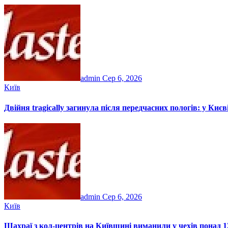
admin
Сер 6, 2026
Київ
Двійня tragically загинула після передчасних пологів: у Ки
admin
Сер 6, 2026
Київ
Шахраї з кол-центрів на Київщині виманили у чехів понад 12