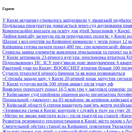
Перейти
Гаряче
до
вмісту
У Києві акушерку-гінеколога запідозрили у лікарській недбалості
Подільська прокуратура домагається через суд анулювання прав
Компенсаційні виплати на освіту для дітей Захисників у Києві:
Двійня tragically загинула після передчасних пологів: у Києві 
Шахраї з кол-центрів на Київщині виманили у чехів понад 12 мл
Київщина готова надати понад 400 тис. грн компенсацій: фінан
Сервісна заміна елементів живлення лічильників та проект на і
У Києві затримали 23-річного кур’єра: пенсіонерка втратила $
Підполковнику ПС ЗСУ пред’явили нові звинувачення: 6 квартир
Ракетний удар по Києву: BOOKCHEF втратив більше 100 тисяч к
Сучасні технології нічного бачення та як вони розвиваються
«Стрільба заради шоу: у Києві 20-річний юнак запустив сигналь
У Києві усунули витік 100 літрів аміаку після удару рф
Виявлено переплату понад 16,5 млн грн у закупівлі серверів: 
У Київському суді прийняли рішення щодо організатора ботофер
Прощальний «джекпот» на 83 мільйони: як керівник київської 
У Київській області 6 серпня вшанують пам’ять жертв російської
«Зловмисна схема в Києві: корупція у службі в тилу на суму 26
«Метро не зможе вмістити всіх»: після трагедії на станції «Кві
Розвиток резервного теплопостачання в Києві: місто разом з 
Смертельний обстріл станції на Київщині: пояснення Укрзалізни
Жахливі умови для дітей: у київській філії табору «Артек» в П