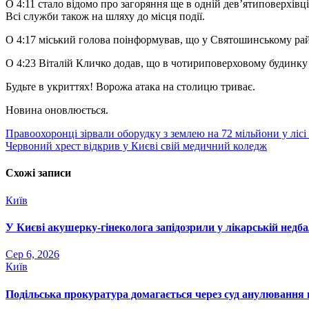
О 4:11 стало відомо про загоряння ще в одній девʼятиповерхівц
Всі служби також на шляху до місця події.
О 4:17 міський голова поінформував, що у Святошинському райо
О 4:23 Віталій Кличко додав, що в чотириповерховому будинку 
Будьте в укриттях! Ворожа атака на столицю триває.
Новина оновлюється.
Навігація
Правоохоронці зірвали оборудку з землею на 72 мільйони у лісі
Червоний хрест відкрив у Києві свій медичний коледж
записів
Схожі записи
Київ
У Києві акушерку-гінеколога запідозрили у лікарській недбал
Сер 6, 2026
Київ
Подільська прокуратура домагається через суд анулювання п