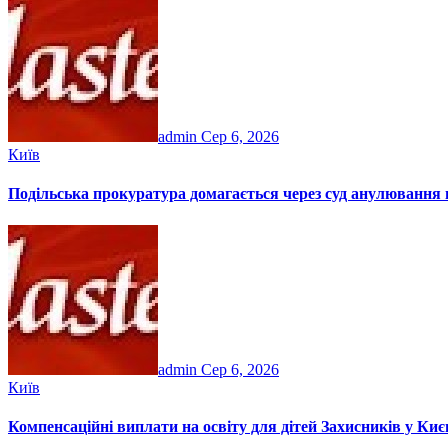
admin
Сер 6, 2026
Київ
Подільська прокуратура домагається через суд анулювання п
admin
Сер 6, 2026
Київ
Компенсаційні виплати на освіту для дітей Захисників у Киє