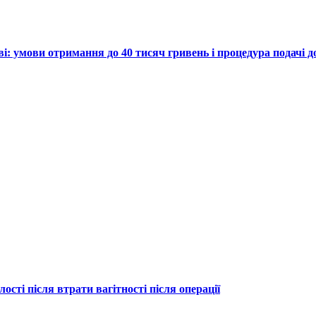
ві: умови отримання до 40 тисяч гривень і процедура подачі 
ості після втрати вагітності після операції