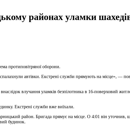
кому районах уламки шахедів
стема протиповітряної оборони.
спалахнули автівки. Екстрені служби прямують на місце», — пові
і внаслідок влучання уламків безпілотника в 16-поверховий жит
удинку. Екстрені служби вже виїхали.
арницький район. Бригада прямує на місце. О 4:01 він уточнив,
вий будинок.