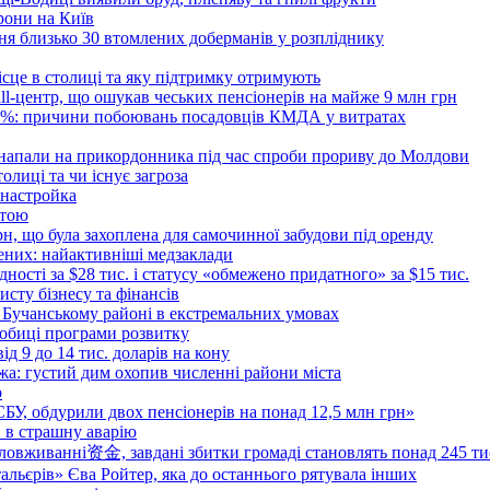
рони на Київ
ня близько 30 втомлених доберманів у розпліднику
ісце в столиці та яку підтримку отримують
all-центр, що ошукав чеських пенсіонерів на майже 9 млн грн
 6%: причини побоювань посадовців КМДА у витратах
 напали на прикордонника під час спроби прориву до Молдови
толиці та чи існує загроза
 настройка
атою
рн, що була захоплена для самочинної забудови під оренду
ених: найактивніші медзаклади
дності за $28 тис. і статусу «обмежено придатного» за $15 тис.
исту бізнесу та фінансів
 Бучанському районі в екстремальних умовах
дробиці програми розвитку
д 9 до 14 тис. доларів на кону
а: густий дим охопив численні райони міста
о
 СБУ, обдурили двох пенсіонерів на понад 12,5 млн грн»
в в страшну аварію
овживанні资金, завдані збитки громаді становлять понад 245 ти
тальєрів» Єва Ройтер, яка до останнього рятувала інших