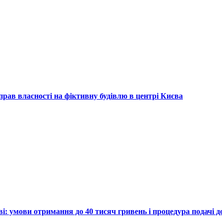
рав власності на фіктивну будівлю в центрі Києва
ві: умови отримання до 40 тисяч гривень і процедура подачі 