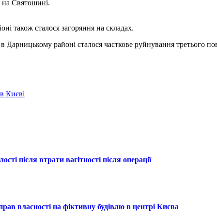
і на Святошині.
ні також сталося загоряння на складах.
в Дарницькому районі сталося часткове руйнування третього пове
 в Києві
ості після втрати вагітності після операції
рав власності на фіктивну будівлю в центрі Києва