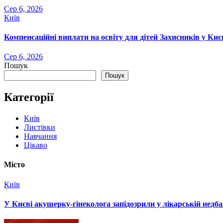
Сер 6, 2026
Київ
Компенсаційні виплати на освіту для дітей Захисників у Киє
Сер 6, 2026
Пошук
Пошук
Категорії
Київ
Листівки
Навчання
Цікаво
Місто
Київ
У Києві акушерку-гінеколога запідозрили у лікарській недбал