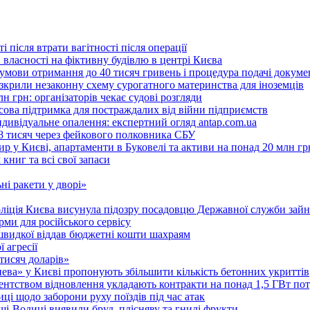
 після втрати вагітності після операції
 власності на фіктивну будівлю в центрі Києва
 умови отримання до 40 тисяч гривень і процедура подачі докуме
розкрили незаконну схему сурогатного материнства для іноземців
н грн: організаторів чекає судові розгляди
сова підтримка для постраждалих від війни підприємств
ндивідуальне опалення: експертний огляд antap.com.ua
18 тисяч через фейкового полковника СБУ
 у Києві, апартаменти в Буковелі та активи на понад 20 млн гр
ниг та всі свої запаси
ні ракети у дворі»
поліція Києва висунула підозру посадовцю Державної служби зайн
ми для російського сервісу
швидкої віддав бюджетні кошти шахраям
 агресії
 тисяч доларів»
тнева» у Києві пропонують збільшити кількість бетонних укриттів
Агентством відновлення укладають контракти на понад 1,5 ГВт по
ці щодо заборони руху поїздів під час атак
ущі-Водиці виявили бруд, плісняву та гнилі фрукти