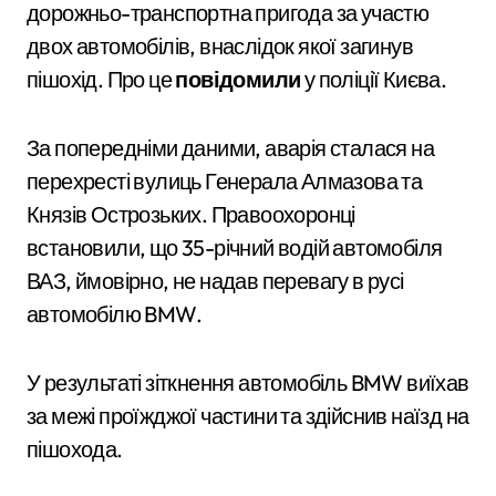
дорожньо-транспортна пригода за участю
двох автомобілів, внаслідок якої загинув
пішохід. Про це
повідомили
у поліції Києва.
За попередніми даними, аварія сталася на
перехресті вулиць Генерала Алмазова та
Князів Острозьких. Правоохоронці
встановили, що 35-річний водій автомобіля
ВАЗ, ймовірно, не надав перевагу в русі
автомобілю BMW.
У результаті зіткнення автомобіль BMW виїхав
за межі проїжджої частини та здійснив наїзд на
пішохода.