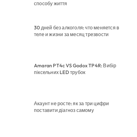
способу життя
30 дней без алкоголя: что меняется в
теле и жизни за месяц трезвости
Amaran PT4c VS Godox TP4R: Вибір
піксельних LED трубок
Акаунт не росте: як за три цифри
поставити діагноз самому