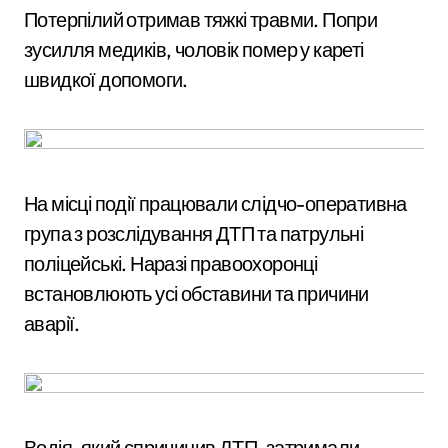
Потерпілий отримав тяжкі травми. Попри
зусилля медиків, чоловік помер у кареті
швидкої допомоги.
На місці події працювали слідчо-оперативна
група з розслідування ДТП та патрульні
поліцейські. Наразі правоохоронці
встановлюють усі обставини та причини
аварії.
Водія, який спричинив ДТП, затримали.