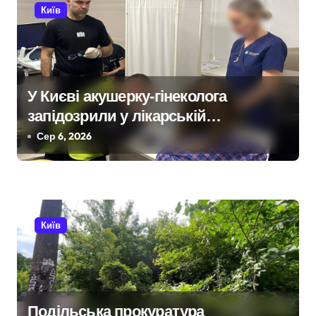
с
Київ
і
в
У Києві акушерку-гінеколога
запідозрили у лікарській
недбалості після втрати вагітності
Сер 6, 2026
після операції
Київ
Подільська прокуратура