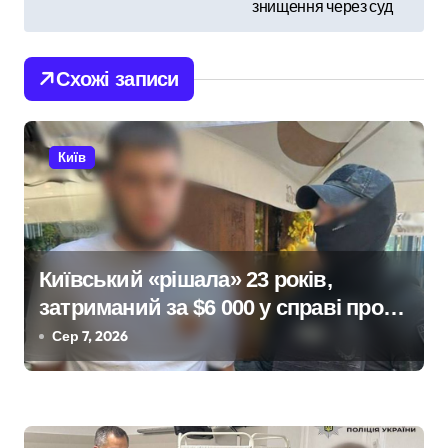
в
знищення через суд
і
Схожі записи
г
а
Київ
ц
і
я
Київський «рішала» 23 років,
з
затриманий за $6 000 у справі про
а
«звільнення» від мобілізації
Сер 7, 2026
п
и