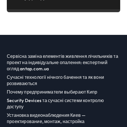
Києві: умови отримання до 40
тисяч гривень і процедура
подачі документів
Сервісна заміна елементів живлення лічильників та
проект на індивідуальне опалення: експертний
огляд antap.com.ua
Сучасні технології нічного бачення та як вони
розвиваються
Почему предприниматели выбирают Кипр
Security Devices та сучасні системи контролю
доступу
Установка видеонаблюдения Киев —
проектирование, монтаж, настройка