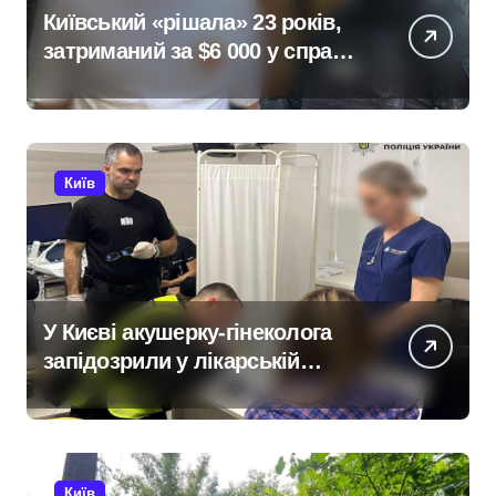
Київський «рішала» 23 років,
затриманий за $6 000 у справі
про «звільнення» від
мобілізації
Київ
У Києві акушерку-гінеколога
запідозрили у лікарській
недбалості після втрати
вагітності після операції
Київ