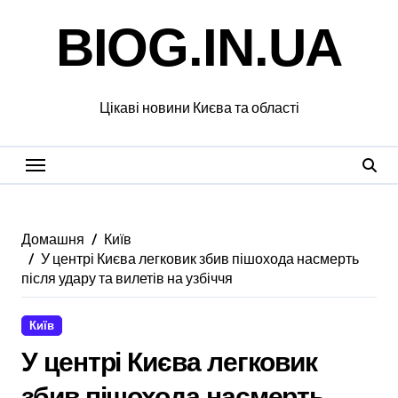
Перейти
BIOG.IN.UA
до
вмісту
Цікаві новини Києва та області
Домашня
Київ
У центрі Києва легковик збив пішохода насмерть
після удару та вилетів на узбіччя
Київ
У центрі Києва легковик
збив пішохода насмерть