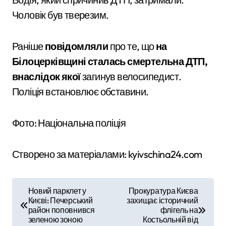
Чоловік був тверезим.
Раніше
повідомляли
про те, що
на
Білоцерківщині сталась смертельна ДТП,
внаслідок якої
загинув велосипедист.
Поліція встановлює обставини.
Фото: Національна поліція
Створено за матеріалами: kyivschina24.com
Н
Новий парклет у
Прокуратура Києва
Києві: Печерський
захищає історичний
а
район поповнився
флігель на
зеленою зоною
Костьольній від